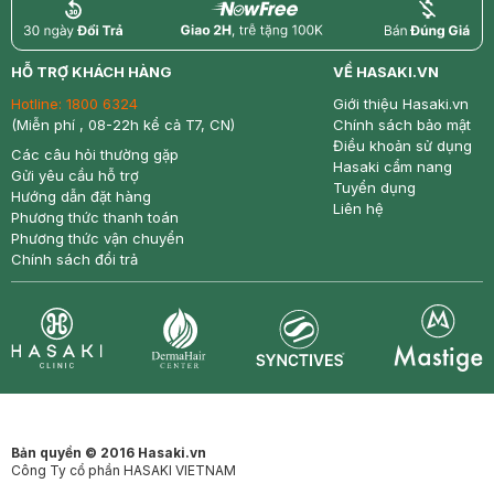
return
nowfree
price
HỖ TRỢ KHÁCH HÀNG
VỀ HASAKI.VN
Hotline:
1800 6324
Giới thiệu Hasaki.vn
(Miễn phí , 08-22h kể cả T7, CN)
Chính sách bảo mật
Điều khoản sử dụng
Các câu hỏi thường gặp
Hasaki cẩm nang
Gửi yêu cầu hỗ trợ
Tuyển dụng
Hướng dẫn đặt hàng
Liên hệ
Phương thức thanh toán
Phương thức vận chuyển
Chính sách đổi trả
Synctives
Clinic
Dermahair
Mastige
Bản quyền © 2016 Hasaki.vn
Công Ty cổ phần HASAKI VIETNAM