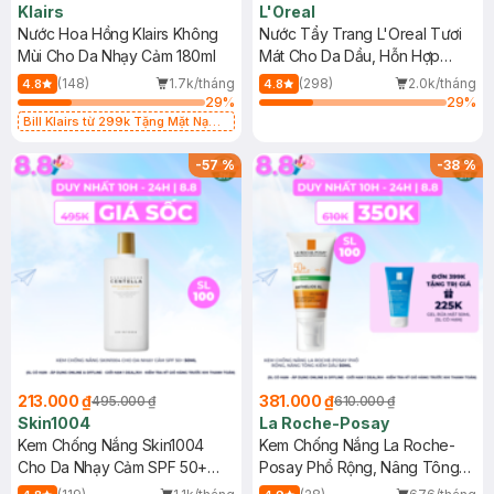
Klairs
L'Oreal
Nước Hoa Hồng Klairs Không
Nước Tẩy Trang L'Oreal Tươi
Mùi Cho Da Nhạy Cảm 180ml
Mát Cho Da Dầu, Hỗn Hợp
400ml
(148)
1.7k/tháng
(298)
2.0k/tháng
4.8
4.8
29
%
29
%
Bill Klairs từ 299k Tặng Mặt Nạ
Làm Dịu Da & Kiểm Soát Dầu Nhờn
25ml (SL Có Hạn)
-
57
%
-
38
%
213.000 ₫
381.000 ₫
495.000 ₫
610.000 ₫
Skin1004
La Roche-Posay
Kem Chống Nắng Skin1004
Kem Chống Nắng La Roche-
Cho Da Nhạy Cảm SPF 50+
Posay Phổ Rộng, Nâng Tông
50ml
Kiềm Dầu 50ml