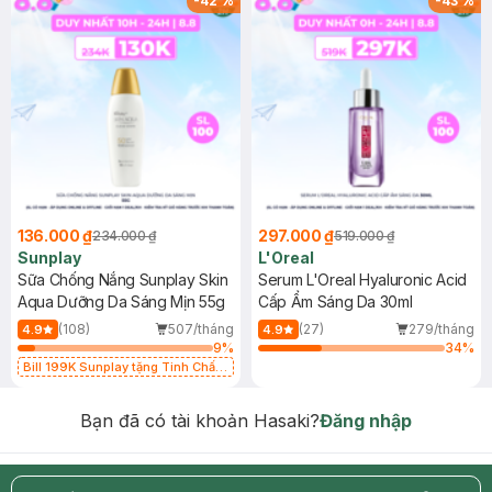
-
42
%
-
43
%
136.000 ₫
297.000 ₫
234.000 ₫
519.000 ₫
Sunplay
L'Oreal
Sữa Chống Nắng Sunplay Skin
Serum L'Oreal Hyaluronic Acid
Aqua Dưỡng Da Sáng Mịn 55g
Cấp Ẩm Sáng Da 30ml
(108)
507/tháng
(27)
279/tháng
4.9
4.9
9
%
34
%
Bill 199K Sunplay tặng Tinh Chất
Chống Nắng 7g trị giá 30K (SL có
hạn)
Bạn đã có tài khoản Hasaki?
Đăng nhập