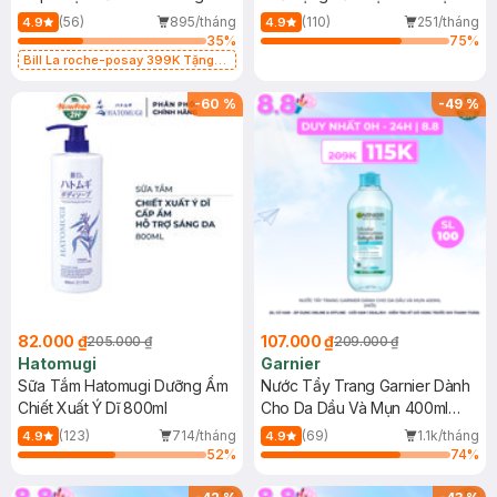
Dụng 40ml
40ml
(56)
895/tháng
(110)
251/tháng
4.9
4.9
35
%
75
%
Bill La roche-posay 399K Tặng
Gel rửa mặt da dầu nhạy cảm 50ml
(SL có hạn)
-
60
%
-
49
%
82.000 ₫
107.000 ₫
205.000 ₫
209.000 ₫
Hatomugi
Garnier
Sữa Tắm Hatomugi Dưỡng Ẩm
Nước Tẩy Trang Garnier Dành
Chiết Xuất Ý Dĩ 800ml
Cho Da Dầu Và Mụn 400ml
(Mới)
(123)
714/tháng
(69)
1.1k/tháng
4.9
4.9
52
%
74
%