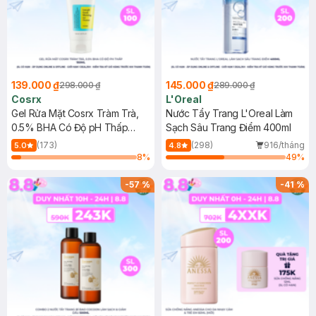
139.000 ₫
145.000 ₫
298.000 ₫
289.000 ₫
Cosrx
L'Oreal
Gel Rửa Mặt Cosrx Tràm Trà,
Nước Tẩy Trang L'Oreal Làm
0.5% BHA Có Độ pH Thấp
Sạch Sâu Trang Điểm 400ml
150ml
(173)
(298)
916/tháng
5.0
4.8
8
%
49
%
-
57
%
-
41
%