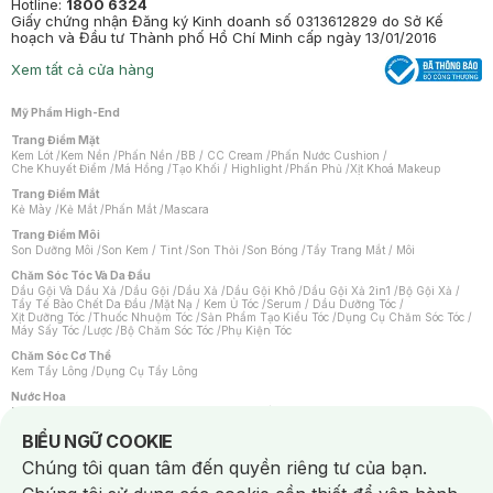
Hotline:
1800 6324
Giấy chứng nhận Đăng ký Kinh doanh số 0313612829 do Sở Kế
hoạch và Đầu tư Thành phố Hồ Chí Minh cấp ngày 13/01/2016
Xem tất cả cửa hàng
Mỹ Phẩm High-End
Trang Điểm Mặt
Kem Lót
/
Kem Nền
/
Phấn Nền
/
BB / CC Cream
/
Phấn Nước Cushion
/
Che Khuyết Điểm
/
Má Hồng
/
Tạo Khối / Highlight
/
Phấn Phủ
/
Xịt Khoá Makeup
Trang Điểm Mắt
Kẻ Mày
/
Kẻ Mắt
/
Phấn Mắt
/
Mascara
Trang Điểm Môi
Son Dưỡng Môi
/
Son Kem / Tint
/
Son Thỏi
/
Son Bóng
/
Tẩy Trang Mắt / Môi
Chăm Sóc Tóc Và Da Đầu
Dầu Gội Và Dầu Xả
/
Dầu Gội
/
Dầu Xả
/
Dầu Gội Khô
/
Dầu Gội Xả 2in1
/
Bộ Gội Xả
/
Tẩy Tế Bào Chết Da Đầu
/
Mặt Nạ / Kem Ủ Tóc
/
Serum / Dầu Dưỡng Tóc
/
Xịt Dưỡng Tóc
/
Thuốc Nhuộm Tóc
/
Sản Phẩm Tạo Kiểu Tóc
/
Dụng Cụ Chăm Sóc Tóc
/
Máy Sấy Tóc
/
Lược
/
Bộ Chăm Sóc Tóc
/
Phụ Kiện Tóc
Chăm Sóc Cơ Thể
Kem Tẩy Lông
/
Dụng Cụ Tẩy Lông
Nước Hoa
Nước Hoa Nữ
/
Nước Hoa Nam
/
Nước Hoa Cao Cấp
/
Xịt Thơm Toàn Thân
/
Nước Hoa Vùng Kín
Notice about cookies usage
BIỂU NGỮ COOKIE
Chăm Sóc Cá Nhân
Chúng tôi quan tâm đến quyền riêng tư của bạn.
Chống Muỗi
/
Khẩu Trang
/
Máy Massage
/
Mặt Nạ Xông Hơi
/
Nước Rửa Tay
/
Sản Phẩm Chăm Sóc Khác
/
Bàn Chải Đánh Răng
/
Bàn Chải Điện
/
Hỗ Trợ Trắng Răng
/
Kem Đánh Răng
/
Máy Tăm Nước
/
Nước Súc Miệng
/