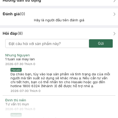
Hướng dẫn sử dụng
Đánh giá
(
0
)
Hãy là người đầu tiên đánh giá
Hỏi đáp
(
8
)
Gửi
Nhung Nguyen
1 tuan xai may lan
2026-07-30
Thích
0
Hasaki
Dạ chào bạn, tùy vào loại sản phẩm và tình trạng da của mỗi
người mà tần suất sử dụng sẽ khác nhau ạ. Nếu cần tư vấn
chi tiết hơn, bạn có thể nhắn tin cho Hasaki hoặc gọi đến
hotline 1800 6324 (Nhánh 3) để được hỗ trợ nhé ạ.
2026-07-30
Thích
0
Đinh thị niên
Tư vấn trị mụn
2026-07-20
Thích
0
Hasaki