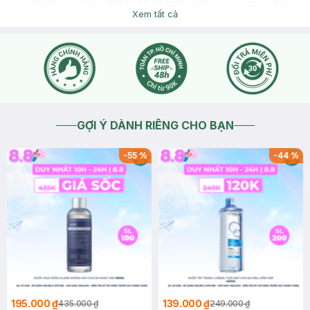
Hasaki xin chào , để tiện hỗ trợ hơn cho bạn , bạn mục chat
cho mình biết thêm tình trạng da bạn nhé !
Xem tất cả
2026-07-20
Thích
0
GỢI Ý DÀNH RIÊNG CHO BẠN
-
55
%
-
44
%
195.000 ₫
139.000 ₫
435.000 ₫
249.000 ₫