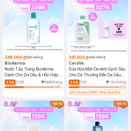
348.000 ₫
341.000 ₫
560.000 ₫
490.000 ₫
Bioderma
CeraVe
Nước Tẩy Trang Bioderma
Sữa Rửa Mặt CeraVe Sạch Sâu
Dành Cho Da Dầu & Hỗn Hợp
Cho Da Thường Đến Da Dầu
500ml
473ml
(228)
688/tháng
(116)
1.5k/tháng
4.9
4.9
38
%
21
%
Bill Cerave 299K Tặng Sữa Rửa
Mặt Cerave 30ml (SL có hạn)
-
53
%
-
50
%