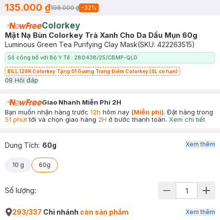
135.000 ₫
198.000 ₫
-
32
%
Colorkey
Mặt Nạ Bùn Colorkey Trà Xanh Cho Da Dầu Mụn 60g
Luminous Green Tea Purifying Clay Mask
(SKU:
422263515
)
Số công bố với Bộ Y Tế : 280438/25/CBMP-QLD
BILL 129K Colorkey Tặng 01 Gương Trang Điểm Colorkey (SL có hạn)
0
8
Hỏi đáp
Giao Nhanh Miễn Phí 2H
Bạn muốn nhận hàng trước
12h
hôm nay (
Miễn phí
). Đặt hàng trong
51 phút
tới và chọn giao hàng
2H
ở bước thanh toán.
Xem chi tiết
Xem thêm
Dung Tích
:
60g
10 g
60g
Số lượng:
293/337
Chi nhánh
còn sản phẩm
Xem thêm