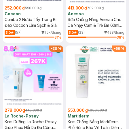
252.000 ₫
413.000 ₫
590.000 ₫
702.000 ₫
Cocoon
Anessa
Combo 2 Nước Tẩy Trang Bí
Sữa Chống Nắng Anessa Cho
Đao Cocoon Làm Sạch & Giảm
Da Nhạy Cảm & Trẻ Em 60ml
Dầu 500ml
(Mới)
(57)
1.5k/tháng
(23)
428/tháng
5.0
5.0
31
%
38
%
-
38
%
-
59
%
278.000 ₫
553.000 ₫
445.000 ₫
1.350.000 ₫
La Roche-Posay
Martiderm
Kem Dưỡng La Roche-Posay
Kem Chống Nắng MartiDerm
Giúp Phục Hồi Da Đa Công
Phổ Rộng Bảo Vệ Toàn Diện