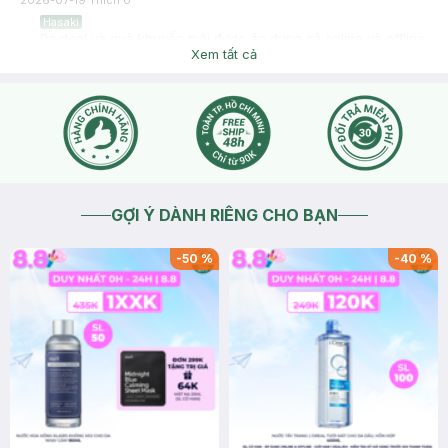
2026-07-19
Thích
0
Hasaki
Dạ deal và quà khuyến mãi được áp dụng cả online và offline
ạ, tuy nhiên do số lượng quà tặng có hạn và tùy vào lượng
Xem tất cả
khách mỗi chi nhánh không cố định nên trước khi thanh toán
bạn có thể nhờ cashier kiểm tra lại quà tặng và giá trước bạn
nhé
2026-07-19
Thích
0
GỢI Ý DÀNH RIÊNG CHO BẠN
-
50
%
-
40
%