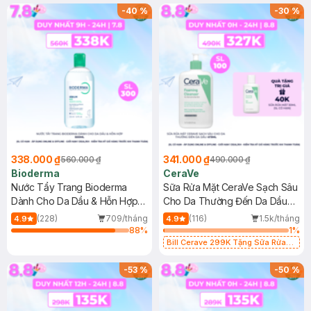
-
40
%
-
30
%
338.000 ₫
341.000 ₫
560.000 ₫
490.000 ₫
Bioderma
CeraVe
Nước Tẩy Trang Bioderma
Sữa Rửa Mặt CeraVe Sạch Sâu
Dành Cho Da Dầu & Hỗn Hợp
Cho Da Thường Đến Da Dầu
500ml
473ml
(228)
709/tháng
(116)
1.5k/tháng
4.9
4.9
88
%
1
%
Bill Cerave 299K Tặng Sữa Rửa
Mặt Cerave 30ml (SL có hạn)
-
53
%
-
50
%