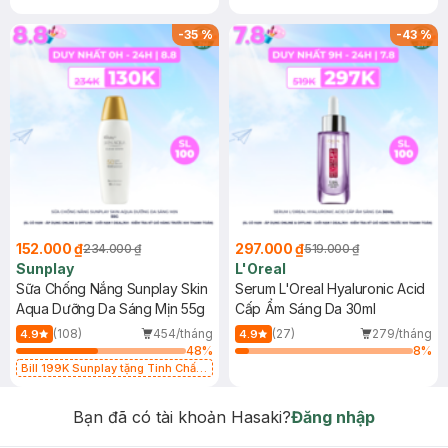
-
35
%
-
43
%
152.000 ₫
297.000 ₫
234.000 ₫
519.000 ₫
Sunplay
L'Oreal
Sữa Chống Nắng Sunplay Skin
Serum L'Oreal Hyaluronic Acid
Aqua Dưỡng Da Sáng Mịn 55g
Cấp Ẩm Sáng Da 30ml
(108)
454/tháng
(27)
279/tháng
4.9
4.9
48
%
8
%
Bill 199K Sunplay tặng Tinh Chất
Chống Nắng 7g trị giá 30K (SL có
hạn)
Bạn đã có tài khoản Hasaki?
Đăng nhập