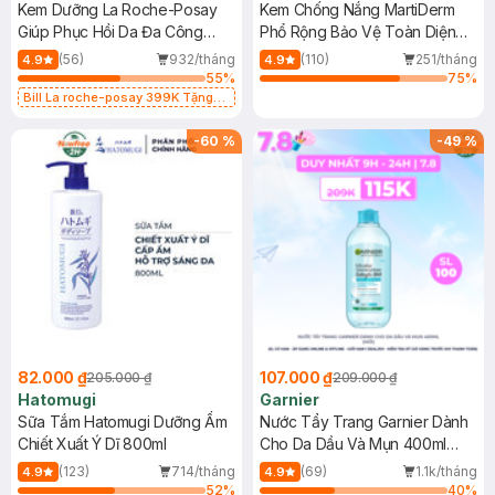
Kem Dưỡng La Roche-Posay
Kem Chống Nắng MartiDerm
Giúp Phục Hồi Da Đa Công
Phổ Rộng Bảo Vệ Toàn Diện
Dụng 40ml
40ml
(56)
932/tháng
(110)
251/tháng
4.9
4.9
55
%
75
%
Bill La roche-posay 399K Tặng
Gel rửa mặt da dầu nhạy cảm 50ml
(SL có hạn)
-
60
%
-
49
%
82.000 ₫
107.000 ₫
205.000 ₫
209.000 ₫
Hatomugi
Garnier
Sữa Tắm Hatomugi Dưỡng Ẩm
Nước Tẩy Trang Garnier Dành
Chiết Xuất Ý Dĩ 800ml
Cho Da Dầu Và Mụn 400ml
(Mới)
(123)
714/tháng
(69)
1.1k/tháng
4.9
4.9
52
%
40
%