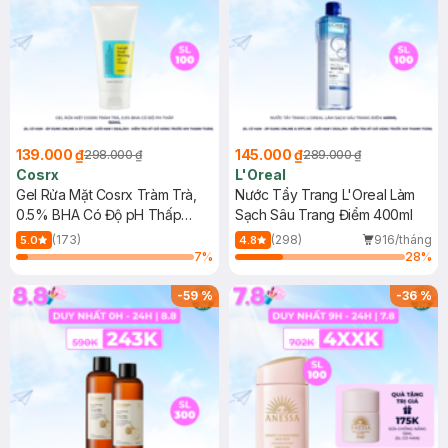
139.000 ₫
145.000 ₫
298.000 ₫
289.000 ₫
Cosrx
L'Oreal
Gel Rửa Mặt Cosrx Tràm Trà,
Nước Tẩy Trang L'Oreal Làm
0.5% BHA Có Độ pH Thấp
Sạch Sâu Trang Điểm 400ml
150ml
(173)
(298)
916/tháng
5.0
4.8
7
%
28
%
-
59
%
-
36
%