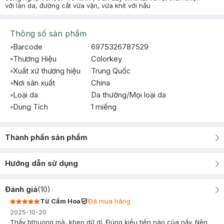
với làn da, đường cắt vừa vặn, vừa khít với hầu
Thông số sản phẩm
Barcode
6975326787529
Thương Hiệu
Colorkey
Xuất xứ thương hiệu
Trung Quốc
Nơi sản xuất
China
Loại da
Da thường/Mọi loại da
Dung Tích
1 miếng
Thành phần sản phẩm
Hướng dẫn sử dụng
Đánh giá
(
10
)
Từ Cẩm Hoa
Đã mua hàng
2025-10-20
Thấy bthuong mà, khen dữ dị. Đúng kiểu tiền nào của nấy. Nên