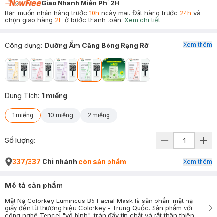
Giao Nhanh Miễn Phí 2H
Bạn muốn nhận hàng trước
10h
ngày mai. Đặt hàng trước
24h
và
chọn giao hàng
2H
ở bước thanh toán.
Xem chi tiết
Xem thêm
Công dụng
:
Dưỡng Ẩm Căng Bóng Rạng Rỡ
Dung Tích
:
1 miếng
1 miếng
10 miếng
2 miếng
Số lượng:
337/337
Chi nhánh
còn sản phẩm
Xem thêm
Mô tả sản phẩm
Mặt Nạ Colorkey Luminous B5 Facial Mask là sản phẩm mặt nạ
giấy đến từ thương hiệu Colorkey - Trung Quốc. Sản phẩm với
công nghệ Tencel "vô hình", tràn đầy tin chất và rất thân thiện