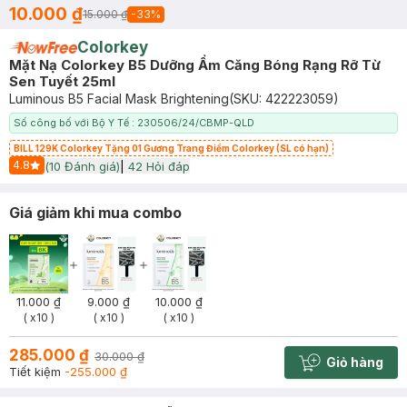
10.000 ₫
15.000 ₫
-
33
%
Colorkey
Mặt Nạ Colorkey B5 Dưỡng Ẩm Căng Bóng Rạng Rỡ Từ
Sen Tuyết 25ml
Luminous B5 Facial Mask Brightening
(SKU:
422223059
)
Số công bố với Bộ Y Tế : 230506/24/CBMP-QLD
BILL 129K Colorkey Tặng 01 Gương Trang Điểm Colorkey (SL có hạn)
4.8
(
10
Đánh giá)
|
42
Hỏi đáp
Start Icon
Giá giảm khi mua combo
11.000 ₫
9.000 ₫
10.000 ₫
( x10 )
( x10 )
( x10 )
285.000 ₫
30.000 ₫
Giỏ hàng
Cart plus 
Tiết kiệm
-255.000 ₫