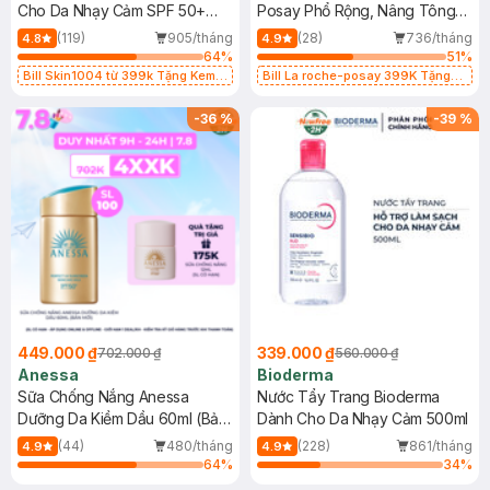
Cho Da Nhạy Cảm SPF 50+
Posay Phổ Rộng, Nâng Tông
50ml
Kiềm Dầu 50ml
(119)
905/tháng
(28)
736/tháng
4.8
4.9
64
%
51
%
Bill Skin1004 từ 399k Tặng Kem
Bill La roche-posay 399K Tặng
Chống Nắng Cho Da Nhạy Cảm
Gel rửa mặt da dầu nhạy cảm 50ml
SPF 50+ 20ml (SL Có Hạn)
(SL có hạn)
-
36
%
-
39
%
449.000 ₫
339.000 ₫
702.000 ₫
560.000 ₫
Anessa
Bioderma
Sữa Chống Nắng Anessa
Nước Tẩy Trang Bioderma
Dưỡng Da Kiềm Dầu 60ml (Bản
Dành Cho Da Nhạy Cảm 500ml
Mới)
(44)
480/tháng
(228)
861/tháng
4.9
4.9
64
%
34
%