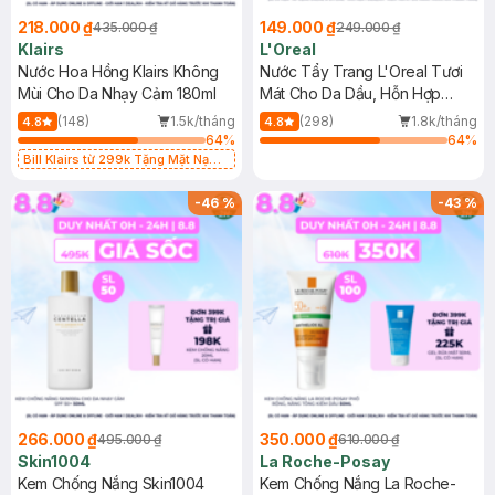
218.000 ₫
149.000 ₫
435.000 ₫
249.000 ₫
Klairs
L'Oreal
Nước Hoa Hồng Klairs Không
Nước Tẩy Trang L'Oreal Tươi
Mùi Cho Da Nhạy Cảm 180ml
Mát Cho Da Dầu, Hỗn Hợp
400ml
(148)
1.5k/tháng
(298)
1.8k/tháng
4.8
4.8
64
%
64
%
Bill Klairs từ 299k Tặng Mặt Nạ
Làm Dịu Da & Kiểm Soát Dầu Nhờn
25ml (SL Có Hạn)
-
46
%
-
43
%
266.000 ₫
350.000 ₫
495.000 ₫
610.000 ₫
Skin1004
La Roche-Posay
Kem Chống Nắng Skin1004
Kem Chống Nắng La Roche-