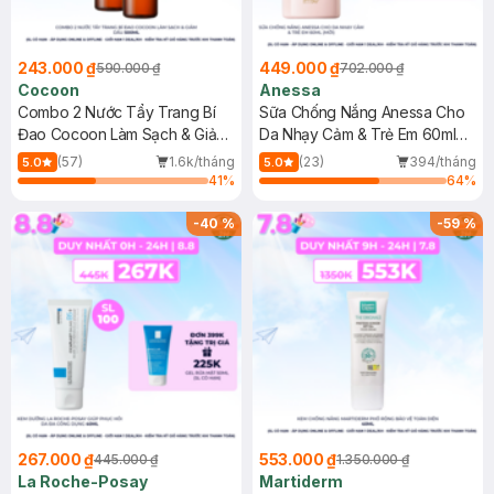
243.000 ₫
449.000 ₫
590.000 ₫
702.000 ₫
Cocoon
Anessa
Combo 2 Nước Tẩy Trang Bí
Sữa Chống Nắng Anessa Cho
Đao Cocoon Làm Sạch & Giảm
Da Nhạy Cảm & Trẻ Em 60ml
Dầu 500ml
(Mới)
(57)
1.6k/tháng
(23)
394/tháng
5.0
5.0
41
%
64
%
-
40
%
-
59
%
267.000 ₫
553.000 ₫
445.000 ₫
1.350.000 ₫
La Roche-Posay
Martiderm