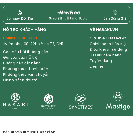
return
nowfree
price
HỖ TRỢ KHÁCH HÀNG
VỀ HASAKI.VN
Hotline:
1800 6324
Giới thiệu Hasaki.vn
(Miễn phí , 08-22h kể cả T7, CN)
Chính sách bảo mật
Điều khoản sử dụng
Các câu hỏi thường gặp
Hasaki cẩm nang
Gửi yêu cầu hỗ trợ
Tuyển dụng
Hướng dẫn đặt hàng
Liên hệ
Phương thức thanh toán
Phương thức vận chuyển
Chính sách đổi trả
Synctives
Clinic
Dermahair
Mastige
Bản quyền © 2016 Hasaki.vn