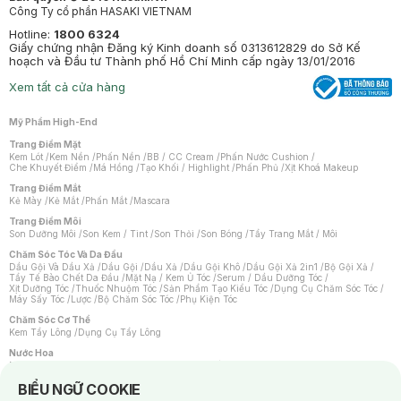
Công Ty cổ phần HASAKI VIETNAM
Hotline:
1800 6324
Giấy chứng nhận Đăng ký Kinh doanh số 0313612829 do Sở Kế
hoạch và Đầu tư Thành phố Hồ Chí Minh cấp ngày 13/01/2016
Xem tất cả cửa hàng
Mỹ Phẩm High-End
Trang Điểm Mặt
Kem Lót
/
Kem Nền
/
Phấn Nền
/
BB / CC Cream
/
Phấn Nước Cushion
/
Che Khuyết Điểm
/
Má Hồng
/
Tạo Khối / Highlight
/
Phấn Phủ
/
Xịt Khoá Makeup
Trang Điểm Mắt
Kẻ Mày
/
Kẻ Mắt
/
Phấn Mắt
/
Mascara
Trang Điểm Môi
Son Dưỡng Môi
/
Son Kem / Tint
/
Son Thỏi
/
Son Bóng
/
Tẩy Trang Mắt / Môi
Chăm Sóc Tóc Và Da Đầu
Dầu Gội Và Dầu Xả
/
Dầu Gội
/
Dầu Xả
/
Dầu Gội Khô
/
Dầu Gội Xả 2in1
/
Bộ Gội Xả
/
Tẩy Tế Bào Chết Da Đầu
/
Mặt Nạ / Kem Ủ Tóc
/
Serum / Dầu Dưỡng Tóc
/
Xịt Dưỡng Tóc
/
Thuốc Nhuộm Tóc
/
Sản Phẩm Tạo Kiểu Tóc
/
Dụng Cụ Chăm Sóc Tóc
/
Máy Sấy Tóc
/
Lược
/
Bộ Chăm Sóc Tóc
/
Phụ Kiện Tóc
Chăm Sóc Cơ Thể
Kem Tẩy Lông
/
Dụng Cụ Tẩy Lông
Nước Hoa
Nước Hoa Nữ
/
Nước Hoa Nam
/
Nước Hoa Cao Cấp
/
Xịt Thơm Toàn Thân
/
Nước Hoa Vùng Kín
Notice about cookies usage
BIỂU NGỮ COOKIE
Chăm Sóc Cá Nhân