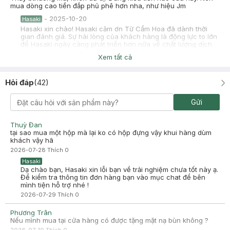
mua dòng cao tiền đắp phủ phê hơn nha, như hiệu Jm
-
2025-10-20
Hasaki
Hasaki xin chào! Hasaki cảm ơn Từ Cẩm Hoa đã dành thời
gian đánh giá. Sự hài lòng của khách hàng là động lực to lớn
để Hasaki ngày càng phát triển hơn nữa về chất lượng dịch
vụ. Cảm ơn bạn đã tin tưởng và mua sắm tại Hasaki!
Xem tất cả
Bùi Thanh Tuyền
Đã mua hàng
2025-09-23
Hỏi đáp
(
42
)
mua 10 được tặng 1. đắp phủ phê luôn
Gửi
-
2025-09-23
Hasaki
Hasaki xin chào! Hasaki cảm ơn Bùi Thanh Tuyền đã dành
thời gian đánh giá. Sự hài lòng của khách hàng là động lực to
Thuỳ Đan
lớn để Hasaki ngày càng phát triển hơn nữa về chất lượng
tại sao mua một hộp mà lại ko có hộp đựng vậy khui hàng dùm
dịch vụ. Cảm ơn bạn đã tin tưởng và mua sắm tại Hasaki!
khách vậy hã
2026-07-28
Thích
0
Hasaki
Dạ chào bạn, Hasaki xin lỗi bạn về trải nghiệm chưa tốt này ạ.
Để kiểm tra thông tin đơn hàng bạn vào mục chat để bên
mình tiện hỗ trợ nhé !
2026-07-29
Thích
0
Phương Trân
Nếu mình mua tại cửa hàng có được tặng mặt nạ bùn không ?