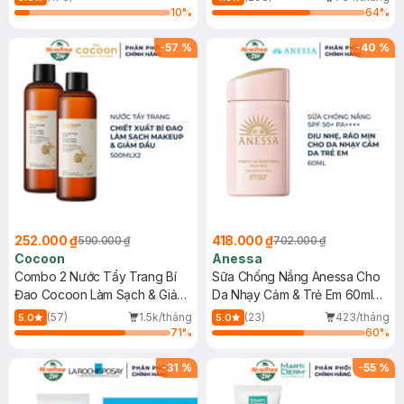
10
%
64
%
-
57
%
-
40
%
252.000 ₫
418.000 ₫
590.000 ₫
702.000 ₫
Cocoon
Anessa
Combo 2 Nước Tẩy Trang Bí
Sữa Chống Nắng Anessa Cho
Đao Cocoon Làm Sạch & Giảm
Da Nhạy Cảm & Trẻ Em 60ml
Dầu 500ml
(Mới)
(57)
1.5k/tháng
(23)
423/tháng
5.0
5.0
71
%
60
%
-
31
%
-
55
%