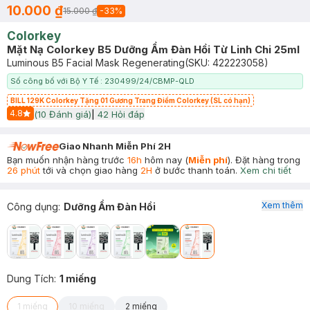
10.000 ₫
15.000 ₫
-
33
%
Colorkey
Mặt Nạ Colorkey B5 Dưỡng Ẩm Đàn Hồi Từ Linh Chi 25ml
Luminous B5 Facial Mask Regenerating
(SKU:
422223058
)
Số công bố với Bộ Y Tế : 230499/24/CBMP-QLD
BILL 129K Colorkey Tặng 01 Gương Trang Điểm Colorkey (SL có hạn)
4.8
(
10
Đánh giá)
|
42
Hỏi đáp
Start Icon
Giao Nhanh Miễn Phí 2H
Bạn muốn nhận hàng trước
16h
hôm nay (
Miễn phí
). Đặt hàng trong
26 phút
tới và chọn giao hàng
2H
ở bước thanh toán.
Xem chi tiết
Xem thêm
Công dụng
:
Dưỡng Ẩm Đàn Hồi
Dung Tích
:
1 miếng
1 miếng
10 miếng
2 miếng