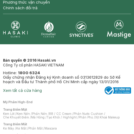
Phương thức vận chuyển
Chính sách đổi trả
Synctives
Clinic
Dermahair
Mastige
Bản quyền © 2016 Hasaki.vn
Công Ty cổ phần HASAKI VIETNAM
Hotline:
1800 6324
Giấy chứng nhận Đăng ký Kinh doanh số 0313612829 do Sở Kế
hoạch và Đầu tư Thành phố Hồ Chí Minh cấp ngày 13/01/2016
Xem tất cả cửa hàng
Mỹ Phẩm High-End
Trang Điểm Mặt
Kem Lót
/
Kem Nền
/
Phấn Nền
/
BB / CC Cream
/
Phấn Nước Cushion
/
Che Khuyết Điểm
/
Má Hồng
/
Tạo Khối / Highlight
/
Phấn Phủ
/
Xịt Khoá Makeup
Trang Điểm Mắt
Kẻ Mày
/
Kẻ Mắt
/
Phấn Mắt
/
Mascara