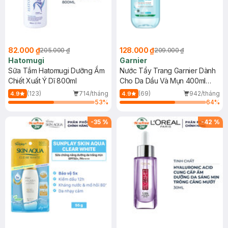
82.000 ₫
128.000 ₫
205.000 ₫
209.000 ₫
Hatomugi
Garnier
Sữa Tắm Hatomugi Dưỡng Ẩm
Nước Tẩy Trang Garnier Dành
Chiết Xuất Ý Dĩ 800ml
Cho Da Dầu Và Mụn 400ml
(Mới)
(123)
714/tháng
(69)
942/tháng
4.9
4.9
53
%
64
%
-
35
%
-
42
%