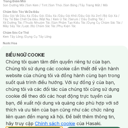
Trang Điểm Môi
Son Dưỡng Môi
/
Son Kem / Tint
/
Son Thỏi
/
Son Bóng
/
Tẩy Trang Mắt / Môi
Chăm Sóc Tóc Và Da Đầu
Dầu Gội Và Dầu Xả
/
Dầu Gội
/
Dầu Xả
/
Dầu Gội Khô
/
Dầu Gội Xả 2in1
/
Bộ Gội Xả
/
Tẩy Tế Bào Chết Da Đầu
/
Mặt Nạ / Kem Ủ Tóc
/
Serum / Dầu Dưỡng Tóc
/
Xịt Dưỡng Tóc
/
Thuốc Nhuộm Tóc
/
Sản Phẩm Tạo Kiểu Tóc
/
Dụng Cụ Chăm Sóc Tóc
/
Máy Sấy Tóc
/
Lược
/
Bộ Chăm Sóc Tóc
/
Phụ Kiện Tóc
Chăm Sóc Cơ Thể
Kem Tẩy Lông
/
Dụng Cụ Tẩy Lông
Nước Hoa
Nước Hoa Nữ
/
Nước Hoa Nam
/
Nước Hoa Cao Cấp
/
Xịt Thơm Toàn Thân
/
Nước Hoa Vùng Kín
Notice about cookies usage
BIỂU NGỮ COOKIE
Chăm Sóc Cá Nhân
Chúng tôi quan tâm đến quyền riêng tư của bạn.
Chống Muỗi
/
Khẩu Trang
/
Máy Massage
/
Mặt Nạ Xông Hơi
/
Nước Rửa Tay
/
Sản Phẩm Chăm Sóc Khác
/
Bàn Chải Đánh Răng
/
Bàn Chải Điện
/
Chúng tôi sử dụng các cookie cần thiết để vận hành
Hỗ Trợ Trắng Răng
/
Kem Đánh Răng
/
Máy Tăm Nước
/
Nước Súc Miệng
/
Tăm / Chỉ Nha Khoa
/
Xịt Thơm Miệng
/
Dung Dịch Vệ Sinh
/
Dưỡng Vùng Kín
/
website của chúng tôi và đồng hành cùng bạn trong
Khăn Ướt Vệ Sinh Vùng Kín
/
Băng Vệ Sinh
/
Tampon
/
Bọt Cạo Râu
/
Dao Cạo Râu
/
Máy Cạo Râu
suốt quá trình điều hướng. Với sự đồng ý của bạn,
Vấn Đề Về Da
chúng tôi và các đối tác của chúng tôi cũng sử dụng
Da Dầu / Lỗ Chân Lông To
/
Da Khô / Mất Nước
/
Da Lão Hóa
/
Da Mụn
/
Da Nhạy Cảm / Kích Ứng
/
Da Xỉn Màu
/
Thâm / Nám / Tàn Nhang
/
cookie để theo dõi các hoạt động trực tuyến của
Quầng Thâm & Bọng Mắt
/
Sẹo
/
Viêm Da Cơ Địa
bạn, đề xuất nội dung và quảng cáo phù hợp với sở
Dụng Cụ / Phụ Kiện Chăm Sóc Da
Chat i
Bông Tẩy Trang
/
Khăn Lau Mặt Khô
/
Dụng Cụ / Máy Rửa Mặt
/
Máy Chăm Sóc Da
/
thích và ưu tiên của bạn cũng như các chức năng
Dụng Cụ Chăm Sóc Khác
liên quan đến mạng xã hội. Để biết thêm thông tin,
hãy truy cập
Chính sách cookie
của Hasaki.
NowFree 2H
Giao Nhanh Miễn Phí 2H
Xem chi tiết