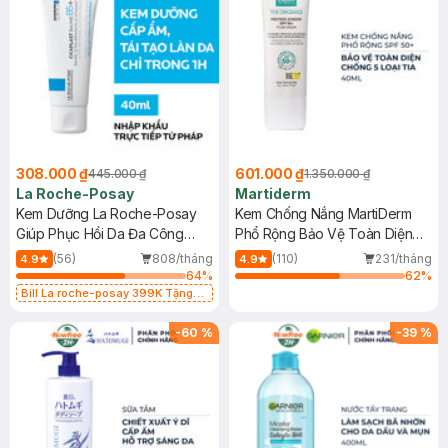
308.000 ₫
601.000 ₫
445.000 ₫
1.350.000 ₫
La Roche-Posay
Martiderm
Kem Dưỡng La Roche-Posay
Kem Chống Nắng MartiDerm
Giúp Phục Hồi Da Đa Công
Phổ Rộng Bảo Vệ Toàn Diện
Dụng 40ml
40ml
(56)
808/tháng
(110)
231/tháng
4.9
4.9
64
%
62
%
Bill La roche-posay 399K Tặng
Gel rửa mặt da dầu nhạy cảm 50ml
(SL có hạn)
-
60
%
-
39
%