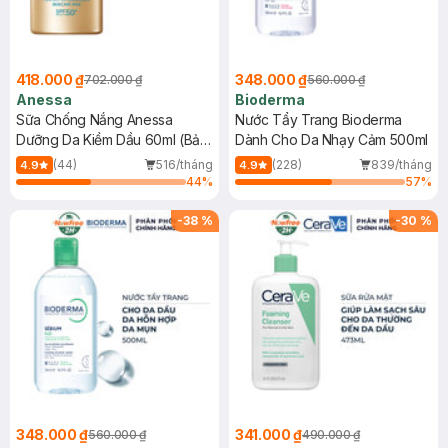
418.000 ₫
348.000 ₫
702.000 ₫
560.000 ₫
Anessa
Bioderma
Sữa Chống Nắng Anessa
Nước Tẩy Trang Bioderma
Dưỡng Da Kiềm Dầu 60ml (Bản
Dành Cho Da Nhạy Cảm 500ml
Mới)
(44)
516/tháng
(228)
839/tháng
4.9
4.9
44
%
57
%
-
38
%
-
30
%
348.000 ₫
341.000 ₫
560.000 ₫
490.000 ₫