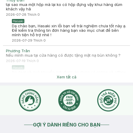
Thuỳ Đan
lớn để Hasaki ngày càng phát triển hơn nữa về chất lượng
tại sao mua một hộp mà lại ko có hộp đựng vậy khui hàng dùm
dịch vụ. Cảm ơn bạn đã tin tưởng và mua sắm tại Hasaki!
khách vậy hã
2026-07-28
Thích
0
Hasaki
Dạ chào bạn, Hasaki xin lỗi bạn về trải nghiệm chưa tốt này ạ.
Để kiểm tra thông tin đơn hàng bạn vào mục chat để bên
mình tiện hỗ trợ nhé !
2026-07-29
Thích
0
Phương Trân
Nếu mình mua tại cửa hàng có được tặng mặt nạ bùn không ?
2026-07-19
Thích
0
Hasaki
Dạ deal và quà khuyến mãi được áp dụng cả online và offline
ạ, tuy nhiên do số lượng quà tặng có hạn và tùy vào lượng
Xem tất cả
khách mỗi chi nhánh không cố định nên trước khi thanh toán
bạn có thể nhờ cashier kiểm tra lại quà tặng và giá trước bạn
nhé
2026-07-19
Thích
0
GỢI Ý DÀNH RIÊNG CHO BẠN