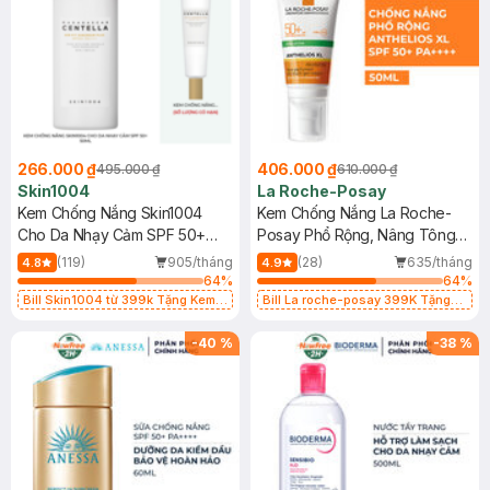
266.000 ₫
406.000 ₫
495.000 ₫
610.000 ₫
Skin1004
La Roche-Posay
Kem Chống Nắng Skin1004
Kem Chống Nắng La Roche-
Cho Da Nhạy Cảm SPF 50+
Posay Phổ Rộng, Nâng Tông
50ml
Kiềm Dầu 50ml
(119)
905/tháng
(28)
635/tháng
4.8
4.9
64
%
64
%
Bill Skin1004 từ 399k Tặng Kem
Bill La roche-posay 399K Tặng
Chống Nắng Cho Da Nhạy Cảm
Gel rửa mặt da dầu nhạy cảm 50ml
SPF 50+ 20ml (SL Có Hạn)
(SL có hạn)
-
40
%
-
38
%