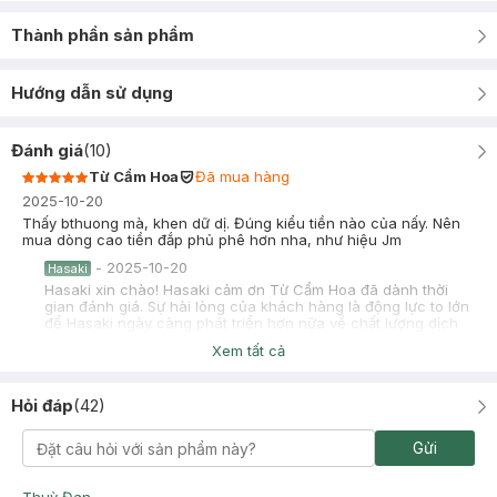
Thành phần sản phẩm
Hướng dẫn sử dụng
Đánh giá
(
10
)
Từ Cẩm Hoa
Đã mua hàng
2025-10-20
Thấy bthuong mà, khen dữ dị. Đúng kiểu tiền nào của nấy. Nên
mua dòng cao tiền đắp phủ phê hơn nha, như hiệu Jm
-
2025-10-20
Hasaki
Hasaki xin chào! Hasaki cảm ơn Từ Cẩm Hoa đã dành thời
gian đánh giá. Sự hài lòng của khách hàng là động lực to lớn
để Hasaki ngày càng phát triển hơn nữa về chất lượng dịch
vụ. Cảm ơn bạn đã tin tưởng và mua sắm tại Hasaki!
Xem tất cả
Bùi Thanh Tuyền
Đã mua hàng
2025-09-23
Hỏi đáp
(
42
)
mua 10 được tặng 1. đắp phủ phê luôn
Gửi
-
2025-09-23
Hasaki
Hasaki xin chào! Hasaki cảm ơn Bùi Thanh Tuyền đã dành
thời gian đánh giá. Sự hài lòng của khách hàng là động lực to