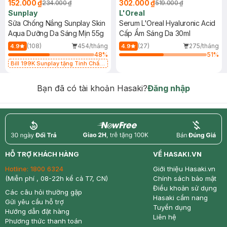
152.000 ₫
302.000 ₫
234.000 ₫
519.000 ₫
Sunplay
L'Oreal
Sữa Chống Nắng Sunplay Skin
Serum L'Oreal Hyaluronic Acid
Aqua Dưỡng Da Sáng Mịn 55g
Cấp Ẩm Sáng Da 30ml
(108)
454/tháng
(27)
275/tháng
4.9
4.9
48
%
51
%
Bill 199K Sunplay tặng Tinh Chất
Chống Nắng 7g trị giá 30K (SL có
hạn)
Bạn đã có tài khoản Hasaki?
Đăng nhập
return
nowfree
price
HỖ TRỢ KHÁCH HÀNG
VỀ HASAKI.VN
Hotline:
1800 6324
Giới thiệu Hasaki.vn
(Miễn phí , 08-22h kể cả T7, CN)
Chính sách bảo mật
Điều khoản sử dụng
Các câu hỏi thường gặp
Hasaki cẩm nang
Gửi yêu cầu hỗ trợ
Tuyển dụng
Hướng dẫn đặt hàng
Liên hệ
Phương thức thanh toán