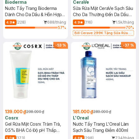
Bioderma
CeraVe
Nước Tẩy Trang Bioderma
Sữa Rửa Mặt CeraVe Sạch Sâu
Dành Cho Da Dầu & Hỗn Hợp
Cho Da Thường Đến Da Dầu
500ml
473ml
(228)
688/tháng
(116)
1.5k/tháng
4.9
4.9
57
%
70
%
Bill Cerave 299K Tặng Sữa Rửa
Mặt Cerave 30ml (SL có hạn)
-
53
%
-
37
%
139.000 ₫
181.000 ₫
298.000 ₫
289.000 ₫
Cosrx
L'Oreal
Gel Rửa Mặt Cosrx Tràm Trà,
Nước Tẩy Trang L'Oreal Làm
0.5% BHA Có Độ pH Thấp
Sạch Sâu Trang Điểm 400ml
150ml
(173)
(298)
734/tháng
5.0
4.8