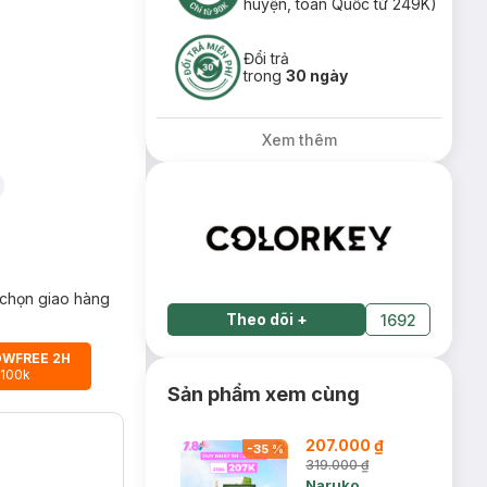
huyện, toàn Quốc từ 249K)
Đổi trả
trong
30 ngày
Xem thêm
chọn giao hàng
Theo dõi
+
1692
OWFREE 2H
 100k
Sản phẩm xem cùng
207.000 ₫
-
35
%
319.000 ₫
Naruko