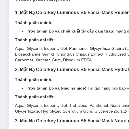
1. Mặt Nạ Colorkey Luminous B5 Facial Mask Repl
1. Mặt Nạ Colorkey Dưỡng Ẩm Sáng Da Với Ni
Thành phần chính:
Mặt Nạ Colorkey Dưỡng Ẩm Sáng Da Với Niacinamide
kết
Provitamin B5 và chiết xuất từ cây cam thảo
: mang đ
và làm trắng da. Giúp da mềm mại, mịn màng và mang lại làn d
Thành phần chi tiết:
Mặt Nạ Colorkey Luminous B5 Facial Mask Hydrating
Aqua, Glycerin, Isopentyldiol, Panthenol, Glycyrrhiza Glabra (
Sản phẩm phù hợp với làn
da xỉn màu
, khô ráp.
Biosaccharide Gum-1, Chondrus Crispus Extract, Hydrolyzed 
Carbomer, Xanthan Gum, Disodium EDTA
Ưu thế nổi bật của Mặt Nạ Colorkey Luminous B5 Fa
2. Mặt Nạ Colorkey Luminous B5 Facial Mask Hydr
Sản phẩm được chọn lọc nghiêm ngặt với hai thành phần
Thành phần chính:
Tái tạo hàng rào bảo vệ của da và dành sự nuôi dưỡn
Provitamin B5 và Niacinamide:
Tái tạo hàng rào bảo v
Ngăn giảm tình trạng mụn và cấp nước cho làn da mềm 
Thành phần chi tiết:
Dưỡng ẩm sâu và ổn định lớp nền của da.
Aqua, Glycerin, Isopentyldiol, Trehalose, Panthenol, Niacina
Khả năng nuôi dưỡng da chuyên sâu, tạo nền tảng cho 
Glycyrrhizate, Hydrolyzed Sclerotium Gum, Glycereth-26, 1,
2. Mặt Nạ Colorkey Dưỡng Ẩm Dịu Da Thảo D
3. Mặt Nạ Colorkey Luminous B5 Facial Mask Nour
Mặt Nạ Colorkey Dưỡng Ẩm Dịu Da Thảo Dược Đông Y
vớ