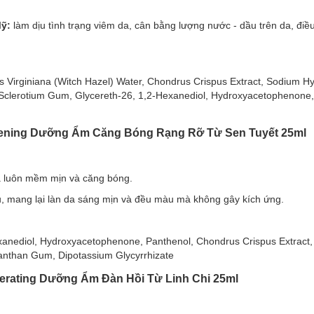
hing phù hợp với loại da nào?
Mỹ:
làm dịu tình trạng viêm da, cân bằng lượng nước - dầu trên da, điều
cial Mask Replenishing:
is Virginiana (Witch Hazel) Water, Chondrus Crispus Extract, Sodium H
 Sclerotium Gum, Glycereth-26, 1,2-Hexanediol, Hydroxyacetophenon
hiết xuất từ cây cam thảo
mang đến tác dụng dưỡng ẩm và làm dịu da
ng mướt và trắng đến hồng hào.
htening Dưỡng Ẩm Căng Bóng Rạng Rỡ Từ Sen Tuyết 25ml
n, bảo vệ một làn da khỏe mạnh.
t thân thiện với làn da, đường cắt vừa vặn, vừa khít với hầu hết dáng kh
g Rỡ Từ Sen Tuyết Luminous B5 Facial Mask Brigh
a luôn mềm mịn và căng bóng.
, mang lại làn da sáng mịn và đều màu mà không gây kích ứng.
Tuyết
chứa tinh chất từ sen tuyết, kết hợp với Vitamin B5, mang lại h
ng phù hợp với loại da nào?
exanediol, Hydroxyacetophenone, Panthenol, Chondrus Crispus Extract, 
anthan Gum, Dipotassium Glycyrrhizate
 màu.
nerating Dưỡng Ẩm Đàn Hồi Từ Linh Chi 25ml
cial Mask Brightening:
 mặt nạ giúp cung cấp độ ẩm tối ưu cho da, giúp da luôn mềm mịn và 