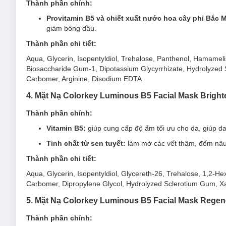
tác dụng dưỡng ẩm và làm dịu da tức thì.
Thành phần chính:
Mặt Nạ Colorkey Luminous B5 Facial Mask Replenis
Provitamin B5 và chiết xuất nước hoa cây phỉ Bắc 
giảm bóng dầu.
Sản phẩm phù hợp với làn
da khô
.
Thành phần chi tiết:
Ưu thế nổi bật của Mặt Nạ Colorkey Luminous B5 Fa
Aqua, Glycerin, Isopentyldiol, Trehalose, Panthenol, Hamamel
Biosaccharide Gum-1, Dipotassium Glycyrrhizate, Hydrolyzed
Sự kết hợp giữa 2 thành phần là provitamin B5 và c
Carbomer, Arginine, Disodium EDTA
Nuôi dưỡng chuyên sâu cho làn da khỏe mạnh, căng bó
4. Mặt Nạ Colorkey Luminous B5 Facial Mask Brig
Đánh thức làn da tươi mới và ức chế hình thành melani
Thành phần chính:
Công nghệ Tencel "vô hình"
, tràn đầy tin chất và rấ
3. Mặt Nạ Colorkey Dưỡng Ẩm Căng Bóng Rạn
Vitamin B5:
giúp cung cấp độ ẩm tối ưu cho da, giúp d
Tinh chất từ sen tuyết:
làm mờ các vết thâm, đốm nâu
Mặt Nạ Colorkey Dưỡng Ẩm Căng Bóng Rạng Rỡ Từ Sen 
và làm sáng da vượt trội.
Thành phần chi tiết:
Mặt Nạ Colorkey Luminous B5 Facial Mask Brighteni
Aqua, Glycerin, Isopentyldiol, Glycereth-26, Trehalose, 1,2-H
Carbomer, Dipropylene Glycol, Hydrolyzed Sclerotium Gum, X
Sản phẩm phù hợp với mọi loại da, đặc biệt da khô, xỉn
5. Mặt Nạ Colorkey Luminous B5 Facial Mask Rege
Ưu thế nổi bật của Mặt Nạ Colorkey Luminous B5 Fa
Thành phần chính:
Dưỡng ẩm sâu:
Vitamin B5
và các dưỡng chất có trong