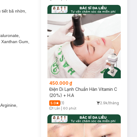
Timer Gray Icon
 tiết bã nhờn,
yaluronate,
e, Xanthan Gum,
 tức thì.
uôn mặt.
tening
450.000 ₫
iệu quả dưỡng ẩm
Điện Di Lạnh Chuẩn Hàn Vitamin C
(20%) + H.A
(1)
2.9k/tháng
5.0
Arginine,
1 Lần
|
60 phút
Timer Gray Icon
căng bóng.