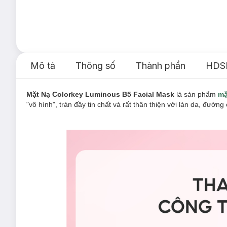
Mô tả
Thông số
Thành phần
HDS
Mặt Nạ Colorkey Luminous B5 Facial Mask
là sản phẩm
mặ
"vô hình", tràn đầy tin chất và rất thân thiện với làn da, đườn