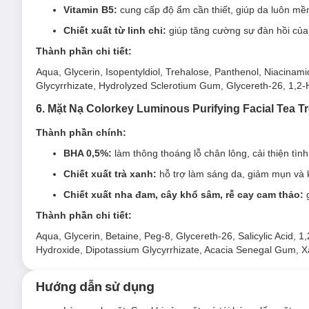
Vitamin B5:
cung cấp độ ẩm cần thiết, giúp da luôn mề
Làm sáng da:
Tinh chất từ sen tuyết
- một thành phần
mịn và đều màu mà không gây kích ứng.
Chiết xuất từ linh chi:
giúp tăng cường sự đàn hồi của
Thành phần chi tiết:
Tái tạo và phục hồi da: Sản phẩm giúp thúc đẩy quá trìn
tươi trẻ.
Aqua, Glycerin, Isopentyldiol, Trehalose, Panthenol, Niacina
Glycyrrhizate, Hydrolyzed Sclerotium Gum, Glycereth-26, 1,
Không chứa các chất gây hại: Mặt nạ không chứa parabe
4. Mặt Nạ Colorkey Dưỡng Ẩm Đàn Hồi Từ Lin
6. Mặt Nạ Colorkey Luminous Purifying Facial Tea
Mặt Nạ Colorkey Dưỡng Ẩm Đàn Hồi Từ Linh Chi
thiết kế
Thành phần chính:
phẩm chứa các thành phần tự nhiên như linh chi, vitamin B5,
BHA 0,5%:
làm thông thoáng lỗ chân lông, cải thiện tì
Mặt Nạ Colorkey Luminous B5 Facial Mask Regenera
Chiết xuất trà xanh:
hỗ trợ làm sáng da, giảm mụn và 
Sản phẩm phù hợp với mọi loại da, đặc biệt da khô,
lão
Chiết xuất nha đam, cây khổ sâm, rễ cay cam thảo:
g
Ưu thế nổi bật của Mặt Nạ Colorkey Luminous B5 Fa
Thành phần chi tiết:
Dưỡng ẩm sâu: Với thành phần chính là
vitamin B5
, m
Aqua, Glycerin, Betaine, Peg-8, Glycereth-26, Salicylic Acid,
Hydroxide, Dipotassium Glycyrrhizate, Acacia Senegal Gum, 
Tăng cường đàn hồi:
Chiết xuất từ linh chi
giúp tăng c
Tái tạo và phục hồi da: Sản phẩm hỗ trợ tái tạo tế bào d
Hướng dẫn sử dụng
Làm dịu và giảm viêm: Các thành phần chống viêm giúp 