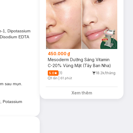
g lại làn da sáng
n da khỏe mạnh và
m-1, Dipotassium
, Disodium EDTA
450.000 ₫
ho làn da. Sản
Mesoderm Dưỡng Sáng Vitamin
ràn sức sống.
C-20% Vùng Mặt (Tây Ban Nha)
(1)
18.2k/tháng
5.0
1 lần
|
61 phút
Timer Gray Icon
sạm sau mụn.
Xem thêm
ráp.
l, Potassium