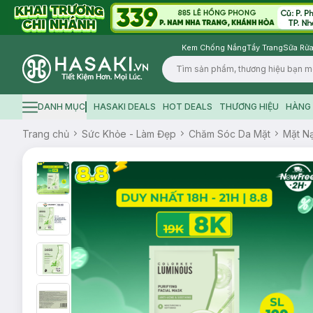
Kem Chống Nắng
Tẩy Trang
Sữa Rửa
Logo
DANH MỤC
HASAKI DEALS
HOT DEALS
THƯƠNG HIỆU
HÀNG 
Hamburger icon
Trang chủ
Sức Khỏe - Làm Đẹp
Chăm Sóc Da Mặt
Mặt N