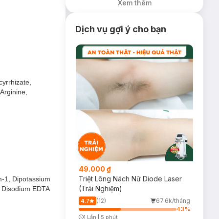
Xem thêm
Điểm Colorkey
(SL có hạn)
Dịch vụ gợi ý cho bạn
ác dụng dưỡng ẩm
cyrrhizate,
Arginine,
49.000 ₫
Triệt Lông Nách Nữ Diode Laser
m-1, Dipotassium
(Trải Nghiệm)
, Disodium EDTA
(12)
67.6k/tháng
4.7
cam thảo mang đến
43
%
1 Lần
|
5 phút