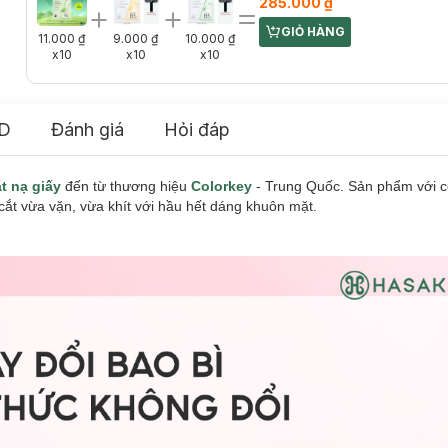
285.000 ₫
GIỎ HÀNG
CART PLUS ICON
11.000 ₫
9.000 ₫
10.000 ₫
x10
x10
x10
D
Đánh giá
Hỏi đáp
t nạ giấy
đến từ thương hiệu
Colorkey
- Trung Quốc. Sản phẩm với c
g cắt vừa vặn, vừa khít với hầu hết dáng khuôn mặt.