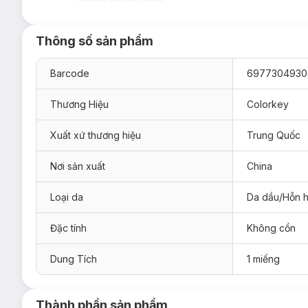
Thông số sản phẩm
Barcode
6977304930
Thương Hiệu
Colorkey
Xuất xứ thương hiệu
Trung Quốc
Mặt Nạ Colorkey Luminous B5 Facial Mask 25ml
hiện đã có
Mặt Nạ Colorkey Luminous B5 Facial Mask Replen
Nơi sản xuất
China
Mặt Nạ Colorkey Luminous B5 Facial Mask Hydrati
Loại da
Da dầu/Hỗn 
Mặt Nạ Colorkey Luminous B5 Facial Mask Nourish
Mặt Nạ Colorkey Luminous B5 Facial Mask Bright
Đặc tính
Không cồn
Mặt Nạ Colorkey Luminous B5 Facial Mask Regener
Dung Tích
1 miếng
Mặt Nạ Colorkey Luminous Purifying Facial Tea Tr
*Lưu ý: Hiện tại Hasaki đang bán song song cả mẫu cũ và
Thành phần sản phẩm