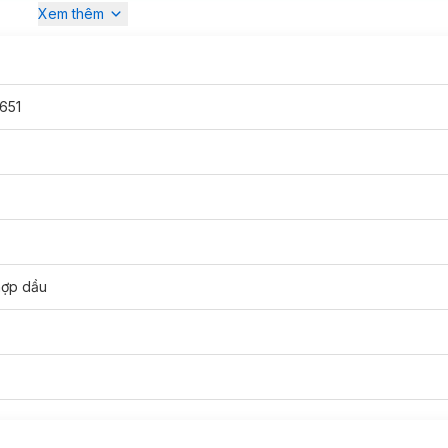
Xem thêm
651
 tại
Hasaki
với 6 phân loại:
ishing Dưỡng Ẩm Dịu Da Thảo Dược Đông Y
ng Dưỡng Ẩm Sáng Da Với Niacinamide
hợp dầu
ing Dưỡng Ẩm Ngừa Mụn Chiết Xuất Cây Phỉ
ening Dưỡng Ẩm Căng Bóng Rạng Rỡ Từ Sen Tuyết
ating Dưỡng Ẩm Đàn Hồi Từ Linh Chi
ee Mask Hỗ Trợ Giảm Dầu Mụn Từ Trà Xanh & BHA
 mới.