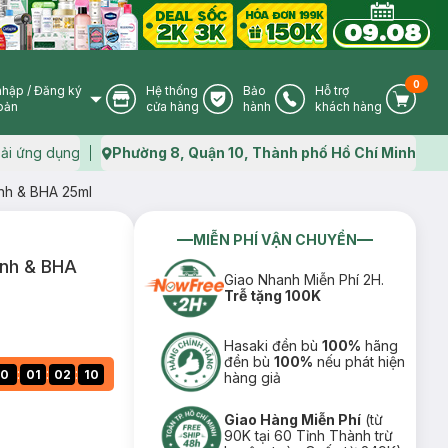
0
nhập
/
Đăng ký
Hệ thống
Bảo
Hỗ trợ
User Icon
Store Icon
Warranty Icon
Phone Icon
Cart I
oản
cửa hàng
hành
khách hàng
ải ứng dụng
Phường 8, Quận 10, Thành phố Hồ Chí Minh
Map icon
nh & BHA 25ml
MIỄN PHÍ VẬN CHUYỂN
anh & BHA
Giao Nhanh Miễn Phí 2H.
Trễ tặng 100K
Hasaki đền bù
100%
hãng
đền bù
100%
nếu phát hiện
:
:
:
0
01
02
09
hàng giả
Giao Hàng Miễn Phí
(từ
90K tại 60 Tỉnh Thành trừ