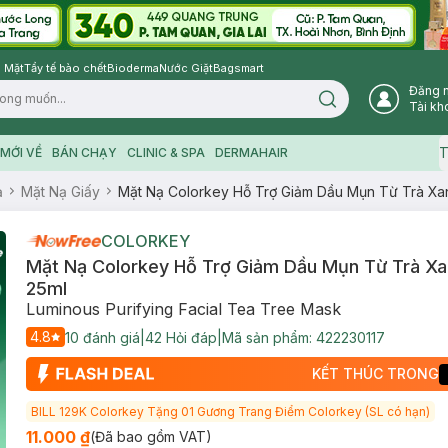
 Mặt
Tẩy tế bào chết
Bioderma
Nước Giặt
Bagsmart
Đăng 
Search icon
Tài kh
T
MỚI VỀ
BÁN CHẠY
CLINIC & SPA
DERMAHAIR
ạ
Mặt Nạ Giấy
Mặt Nạ Colorkey Hỗ Trợ Giảm Dầu Mụn Từ Trà Xa
COLORKEY
Mặt Nạ Colorkey Hỗ Trợ Giảm Dầu Mụn Từ Trà X
25ml
Luminous Purifying Facial Tea Tree Mask
4.8
10
đánh giá
|
42
Hỏi đáp
|
Mã sản phẩm:
422230117
KẾT THÚC TRONG
BILL 129K Colorkey Tặng 01 Gương Trang Điểm Colorkey (SL có hạn)
11.000 ₫
(Đã bao gồm VAT)