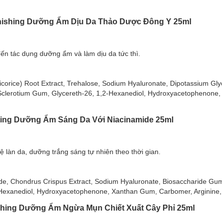
enishing Dưỡng Ẩm Dịu Da Thảo Dược Đông Y 25ml
acinamide Luminous B5 Facial Mask Hydrating
 hợp giữa 2 thành phần là provitamin B5 và Niacinamide, mang đến t
ến tác dụng dưỡng ẩm và làm dịu da tức thì.
a trắng sáng rạng rỡ tức thì.
 phù hợp với loại da nào?
Licorice) Root Extract, Trehalose, Sodium Hyaluronate, Dipotassium Gly
Sclerotium Gum, Glycereth-26, 1,2-Hexanediol, Hydroxyacetophenone, 
cial Mask Hydrating:
ating Dưỡng Ẩm Sáng Da Với Niacinamide 25ml
 cốt lõi từ
Provitamin B5 và Niacinamide.
g chuyên sâu cho làn da khỏe mạnh, hồng hào, mọng nước.
ệ làn da, dưỡng trắng sáng tự nhiên theo thời gian.
mại căng bóng tự nhiên.
mide, Chondrus Crispus Extract, Sodium Hyaluronate, Biosaccharide Gu
làn da khỏe mạnh.
2-Hexanediol, Hydroxyacetophenone, Xanthan Gum, Carbomer, Arginine
ược Đông Y Luminous B5 Facial Mask Replenishing
ishing Dưỡng Ẩm Ngừa Mụn Chiết Xuất Cây Phỉ 25ml
i sự kết hợp giữa 2 thành phần là provitamin B5 và chiết xuất từ cây 