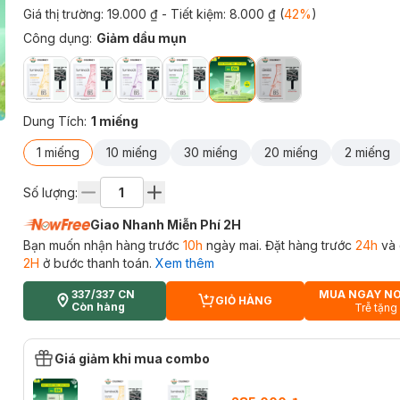
Giá thị trường:
19.000 ₫
- Tiết kiệm:
8.000 ₫
(
42
%
)
Công dụng
:
Giảm dầu mụn
Dung Tích
:
1 miếng
1 miếng
10 miếng
30 miếng
20 miếng
2 miếng
Số lượng:
Giao Nhanh Miễn Phí 2H
Bạn muốn nhận hàng trước
10h
ngày mai. Đặt hàng trước
24h
và 
2H
ở bước thanh toán.
Xem thêm
337/337 CN
MUA NGAY N
GIỎ HÀNG
CART PLUS ICON
Còn hàng
Trễ tặng
Giá giảm khi mua combo