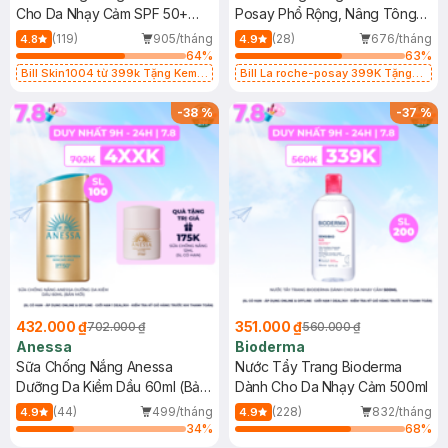
Cho Da Nhạy Cảm SPF 50+
Posay Phổ Rộng, Nâng Tông
50ml
Kiềm Dầu 50ml
(119)
905/tháng
(28)
676/tháng
4.8
4.9
64
%
63
%
Bill Skin1004 từ 399k Tặng Kem
Bill La roche-posay 399K Tặng
Chống Nắng Cho Da Nhạy Cảm
Gel rửa mặt da dầu nhạy cảm 50ml
SPF 50+ 20ml (SL Có Hạn)
(SL có hạn)
-
38
%
-
37
%
432.000 ₫
351.000 ₫
702.000 ₫
560.000 ₫
Anessa
Bioderma
Sữa Chống Nắng Anessa
Nước Tẩy Trang Bioderma
Dưỡng Da Kiềm Dầu 60ml (Bản
Dành Cho Da Nhạy Cảm 500ml
Mới)
(44)
499/tháng
(228)
832/tháng
4.9
4.9
34
%
68
%