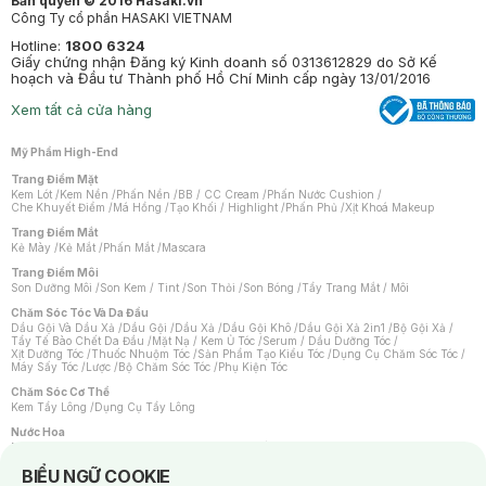
Bản quyền © 2016 Hasaki.vn
Công Ty cổ phần HASAKI VIETNAM
Hotline:
1800 6324
Giấy chứng nhận Đăng ký Kinh doanh số 0313612829 do Sở Kế
hoạch và Đầu tư Thành phố Hồ Chí Minh cấp ngày 13/01/2016
Xem tất cả cửa hàng
Mỹ Phẩm High-End
Trang Điểm Mặt
Kem Lót
/
Kem Nền
/
Phấn Nền
/
BB / CC Cream
/
Phấn Nước Cushion
/
Che Khuyết Điểm
/
Má Hồng
/
Tạo Khối / Highlight
/
Phấn Phủ
/
Xịt Khoá Makeup
Trang Điểm Mắt
Kẻ Mày
/
Kẻ Mắt
/
Phấn Mắt
/
Mascara
Trang Điểm Môi
Son Dưỡng Môi
/
Son Kem / Tint
/
Son Thỏi
/
Son Bóng
/
Tẩy Trang Mắt / Môi
Chăm Sóc Tóc Và Da Đầu
Dầu Gội Và Dầu Xả
/
Dầu Gội
/
Dầu Xả
/
Dầu Gội Khô
/
Dầu Gội Xả 2in1
/
Bộ Gội Xả
/
Tẩy Tế Bào Chết Da Đầu
/
Mặt Nạ / Kem Ủ Tóc
/
Serum / Dầu Dưỡng Tóc
/
Xịt Dưỡng Tóc
/
Thuốc Nhuộm Tóc
/
Sản Phẩm Tạo Kiểu Tóc
/
Dụng Cụ Chăm Sóc Tóc
/
Máy Sấy Tóc
/
Lược
/
Bộ Chăm Sóc Tóc
/
Phụ Kiện Tóc
Chăm Sóc Cơ Thể
Kem Tẩy Lông
/
Dụng Cụ Tẩy Lông
Nước Hoa
Nước Hoa Nữ
/
Nước Hoa Nam
/
Nước Hoa Cao Cấp
/
Xịt Thơm Toàn Thân
/
Nước Hoa Vùng Kín
Notice about cookies usage
BIỂU NGỮ COOKIE
Chăm Sóc Cá Nhân