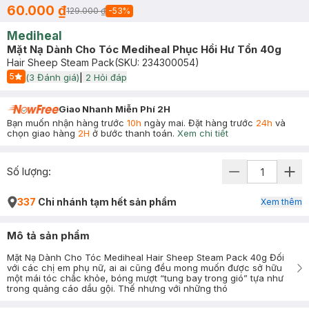
60.000 ₫
129.000 ₫
-
53
%
Mediheal
Mặt Nạ Dành Cho Tóc Mediheal Phục Hồi Hư Tổn 40g
Hair Sheep Steam Pack
(SKU:
234300054
)
5
(
3
Đánh giá)
|
2
Hỏi đáp
Start Icon
Giao Nhanh Miễn Phí 2H
Bạn muốn nhận hàng trước
10h
ngày mai. Đặt hàng trước
24h
và
chọn giao hàng
2H
ở bước thanh toán.
Xem chi tiết
Số lượng:
337
Chi nhánh tạm hết sản phẩm
Xem thêm
Mô tả sản phẩm
Mặt Nạ Dành Cho Tóc Mediheal Hair Sheep Steam Pack 40g Đối
với các chị em phụ nữ, ai ai cũng đều mong muốn được sở hữu
một mái tóc chắc khỏe, bóng mượt “tung bay trong gió” tựa như
trong quảng cáo dầu gội. Thế nhưng với những thó