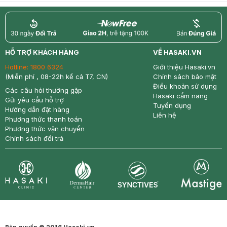
return
nowfree
price
HỖ TRỢ KHÁCH HÀNG
VỀ HASAKI.VN
Hotline:
1800 6324
Giới thiệu Hasaki.vn
(Miễn phí , 08-22h kể cả T7, CN)
Chính sách bảo mật
Điều khoản sử dụng
Các câu hỏi thường gặp
Hasaki cẩm nang
Gửi yêu cầu hỗ trợ
Tuyển dụng
Hướng dẫn đặt hàng
Liên hệ
Phương thức thanh toán
Phương thức vận chuyển
Chính sách đổi trả
Synctives
Clinic
Dermahair
Mastige