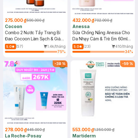
275.000 ₫
432.000 ₫
590.000 ₫
702.000 ₫
Cocoon
Anessa
Combo 2 Nước Tẩy Trang Bí
Sữa Chống Nắng Anessa Cho
Đao Cocoon Làm Sạch & Giảm
Da Nhạy Cảm & Trẻ Em 60ml
Dầu 500ml
(Mới)
(57)
1.4k/tháng
(23)
410/tháng
5.0
5.0
75
%
34
%
-
38
%
-
59
%
278.000 ₫
553.000 ₫
445.000 ₫
1.350.000 ₫
La Roche-Posay
Martiderm