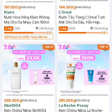
197.000 ₫
144.000 ₫
435.000 ₫
249.000 ₫
Klairs
L'Oreal
Nước Hoa Hồng Klairs Không
Nước Tẩy Trang L'Oreal Tươi
Mùi Cho Da Nhạy Cảm 180ml
Mát Cho Da Dầu, Hỗn Hợp
400ml
(148)
1.6k/tháng
(298)
1.9k/tháng
4.8
4.8
69
%
64
%
Bill Klairs từ 299k Tặng Mặt Nạ
Làm Dịu Da & Kiểm Soát Dầu Nhờn
25ml (SL Có Hạn)
-
46
%
-
38
%
266.000 ₫
381.000 ₫
495.000 ₫
610.000 ₫
Skin1004
La Roche-Posay
Kem Chống Nắng Skin1004
Kem Chống Nắng La Roche-