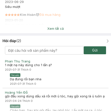
2023-06-29
Siêu mượt
Kim Hoàn
Đã mua hàng
2023-01-20
Tóc mượt nhưng mau bết
Xem tất cả
Hỏi đáp
(
2
)
Gửi
Phan Thu Trang
1 mặt nạ này dùng cho 1 lần ạ?
2021-07-31
Thích
0
Hasaki
Dạ đúng rồi bạn nha
2021-07-31
Thích
0
Hoàng Yến Đỗ
gội đầu xong dùng dầu xả rồi mới ủ tóc, hay gội xong là ủ luôn ạ
2021-04-24
Thích
0
Hasaki
Chào bạn, Sau khi gội đầu, lau khô tóc. Lấy mặt nạ ra, ủ tóc