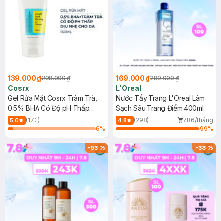
139.000 ₫
169.000 ₫
298.000 ₫
289.000 ₫
Cosrx
L'Oreal
Gel Rửa Mặt Cosrx Tràm Trà,
Nước Tẩy Trang L'Oreal Làm
0.5% BHA Có Độ pH Thấp
Sạch Sâu Trang Điểm 400ml
150ml
(173)
(298)
786/tháng
5.0
4.8
6
%
99
%
-
53
%
-
38
%