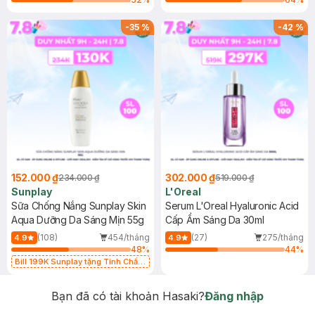
-
35
%
-
42
%
152.000 ₫
302.000 ₫
234.000 ₫
519.000 ₫
Sunplay
L'Oreal
Sữa Chống Nắng Sunplay Skin
Serum L'Oreal Hyaluronic Acid
Aqua Dưỡng Da Sáng Mịn 55g
Cấp Ẩm Sáng Da 30ml
(108)
454/tháng
(27)
275/tháng
4.9
4.9
48
%
44
%
Bill 199K Sunplay tặng Tinh Chất
Chống Nắng 7g trị giá 30K (SL có
hạn)
Bạn đã có tài khoản Hasaki?
Đăng nhập