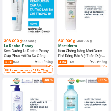
308.000 ₫
601.000 ₫
445.000 ₫
1.350.000 ₫
La Roche-Posay
Martiderm
Kem Dưỡng La Roche-Posay
Kem Chống Nắng MartiDerm
Giúp Phục Hồi Da Đa Công
Phổ Rộng Bảo Vệ Toàn Diện
Dụng 40ml
40ml
(56)
808/tháng
(110)
231/tháng
4.9
4.9
64
%
62
%
Bill La roche-posay 399K Tặng
Gel rửa mặt da dầu nhạy cảm 50ml
(SL có hạn)
-
60
%
-
39
%