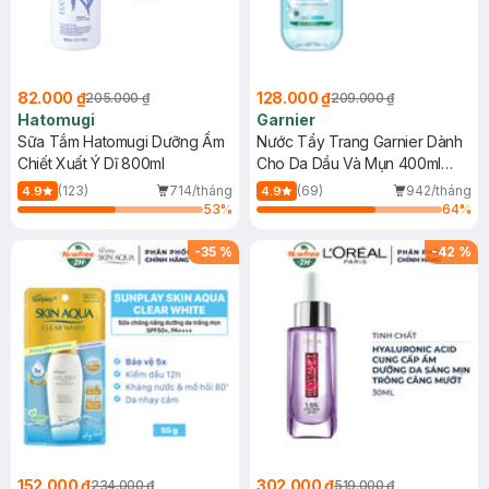
82.000 ₫
128.000 ₫
205.000 ₫
209.000 ₫
Hatomugi
Garnier
Sữa Tắm Hatomugi Dưỡng Ẩm
Nước Tẩy Trang Garnier Dành
Chiết Xuất Ý Dĩ 800ml
Cho Da Dầu Và Mụn 400ml
(Mới)
(123)
714/tháng
(69)
942/tháng
4.9
4.9
53
%
64
%
-
35
%
-
42
%
152.000 ₫
302.000 ₫
234.000 ₫
519.000 ₫