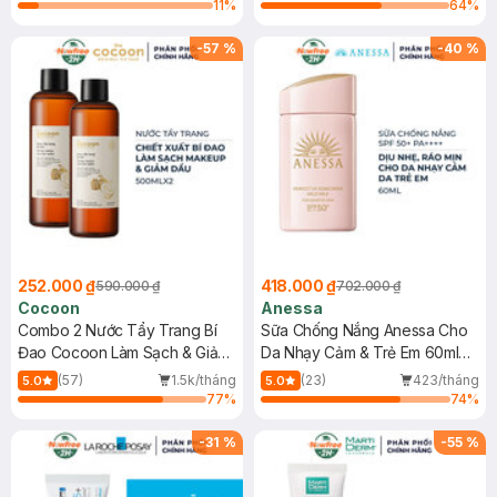
11
%
64
%
-
57
%
-
40
%
252.000 ₫
418.000 ₫
590.000 ₫
702.000 ₫
Cocoon
Anessa
Combo 2 Nước Tẩy Trang Bí
Sữa Chống Nắng Anessa Cho
Đao Cocoon Làm Sạch & Giảm
Da Nhạy Cảm & Trẻ Em 60ml
Dầu 500ml
(Mới)
(57)
1.5k/tháng
(23)
423/tháng
5.0
5.0
77
%
74
%
-
31
%
-
55
%