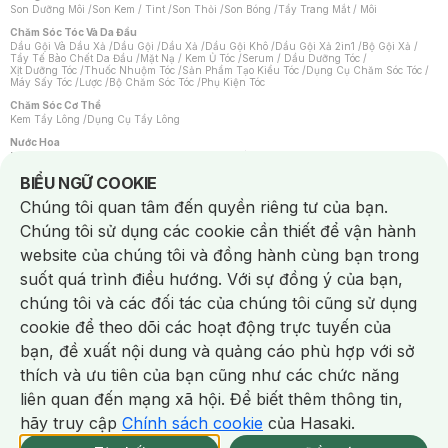
Son Dưỡng Môi
/
Son Kem / Tint
/
Son Thỏi
/
Son Bóng
/
Tẩy Trang Mắt / Môi
Chăm Sóc Tóc Và Da Đầu
Dầu Gội Và Dầu Xả
/
Dầu Gội
/
Dầu Xả
/
Dầu Gội Khô
/
Dầu Gội Xả 2in1
/
Bộ Gội Xả
/
Tẩy Tế Bào Chết Da Đầu
/
Mặt Nạ / Kem Ủ Tóc
/
Serum / Dầu Dưỡng Tóc
/
Xịt Dưỡng Tóc
/
Thuốc Nhuộm Tóc
/
Sản Phẩm Tạo Kiểu Tóc
/
Dụng Cụ Chăm Sóc Tóc
/
Máy Sấy Tóc
/
Lược
/
Bộ Chăm Sóc Tóc
/
Phụ Kiện Tóc
Chăm Sóc Cơ Thể
Kem Tẩy Lông
/
Dụng Cụ Tẩy Lông
Nước Hoa
Nước Hoa Nữ
/
Nước Hoa Nam
/
Nước Hoa Cao Cấp
/
Xịt Thơm Toàn Thân
/
Nước Hoa Vùng Kín
Notice about cookies usage
BIỂU NGỮ COOKIE
Chăm Sóc Cá Nhân
Chúng tôi quan tâm đến quyền riêng tư của bạn.
Chống Muỗi
/
Khẩu Trang
/
Máy Massage
/
Mặt Nạ Xông Hơi
/
Nước Rửa Tay
/
Sản Phẩm Chăm Sóc Khác
/
Bàn Chải Đánh Răng
/
Bàn Chải Điện
/
Chúng tôi sử dụng các cookie cần thiết để vận hành
Hỗ Trợ Trắng Răng
/
Kem Đánh Răng
/
Máy Tăm Nước
/
Nước Súc Miệng
/
Tăm / Chỉ Nha Khoa
/
Xịt Thơm Miệng
/
Dung Dịch Vệ Sinh
/
Dưỡng Vùng Kín
/
website của chúng tôi và đồng hành cùng bạn trong
Khăn Ướt Vệ Sinh Vùng Kín
/
Băng Vệ Sinh
/
Tampon
/
Bọt Cạo Râu
/
Dao Cạo Râu
/
Máy Cạo Râu
suốt quá trình điều hướng. Với sự đồng ý của bạn,
Vấn Đề Về Da
chúng tôi và các đối tác của chúng tôi cũng sử dụng
Da Dầu / Lỗ Chân Lông To
/
Da Khô / Mất Nước
/
Da Lão Hóa
/
Da Mụn
/
Da Nhạy Cảm / Kích Ứng
/
Da Xỉn Màu
/
Thâm / Nám / Tàn Nhang
/
cookie để theo dõi các hoạt động trực tuyến của
Quầng Thâm & Bọng Mắt
/
Sẹo
/
Viêm Da Cơ Địa
bạn, đề xuất nội dung và quảng cáo phù hợp với sở
Dụng Cụ / Phụ Kiện Chăm Sóc Da
Chat i
Bông Tẩy Trang
/
Khăn Lau Mặt Khô
/
Dụng Cụ / Máy Rửa Mặt
/
Máy Chăm Sóc Da
/
thích và ưu tiên của bạn cũng như các chức năng
Dụng Cụ Chăm Sóc Khác
liên quan đến mạng xã hội. Để biết thêm thông tin,
hãy truy cập
Chính sách cookie
của Hasaki.
NowFree 2H
Giao Nhanh Miễn Phí 2H
Xem chi tiết