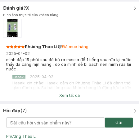
Đánh giá
(
9
)
Hình ảnh thực tế của khách hàng
Phương Thảo Li
Đã mua hàng
2025-04-02
mình đắp 15 phút sau đó bỏ ra massa để 1 tiếng sau rữa lại nước
thấy da căng mịn màng . do da mình dễ bí bách nên mình rửa lại
nước .
-
2025-04-02
Hasaki
Hasaki xin chào! Hasaki cảm ơn Phương Thảo Li đã dành thời
gian đánh giá. Sự hài lòng của khách hàng là động lực to lớn
để Hasaki ngày càng phát triển hơn nữa về chất lượng dịch
Xem tất cả
vụ. Cảm ơn bạn đã tin tưởng và mua sắm tại Hasaki!
Nguyễn Yến Nhi
Đã mua hàng
Hỏi đáp
(
7
)
2025-01-16
Mặt nạ mỏng nhẹ, ôm khít vào da mặt. Có hương tràm trà nhẹ
Gửi
nhàng, không nồng, và dễ chịu. Dưỡng chất vừa đủ, không dư
nhiều như các dòng BNBG. Đắp xong da có độ ẩm nhẹ, sáng da
nhẹ. Khả năng kiềm dầu và dịu da tương đối tốt.
Phương Thảo Li