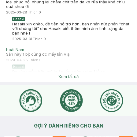
loại phục hồi nhưng lại châm chít trên da ko rữa thấy khó chịu
-
2025-01-17
Hasaki
quá shop ơi
Hasaki cảm ơn bạn đã chia sẻ trải nghiệm tại Hasaki. Sự hài
2025-03-28
Thích
0
lòng của khách hàng là động lực to lớn để Hasaki ngày càng
phát triển hơn nữa về chất lượng dịch vụ.
Hasaki
Hasaki xin chào, để tiện hỗ trợ hơn, bạn nhấn nút phần "chat
với chúng tôi" cho Hasaki biết thêm hình ảnh tình trạng da
bạn nhé !
2025-03-31
Thích
0
hoài Nam
Sản này 1 bịt dùng đc mấy lần v ạ
2024-04-28
Thích
0
Hasaki
Dạ sản phẩm trên mã lẻ 1 miếng dùng cho 1 lần ạ
Xem tất cả
2024-04-28
Thích
0
GỢI Ý DÀNH RIÊNG CHO BẠN