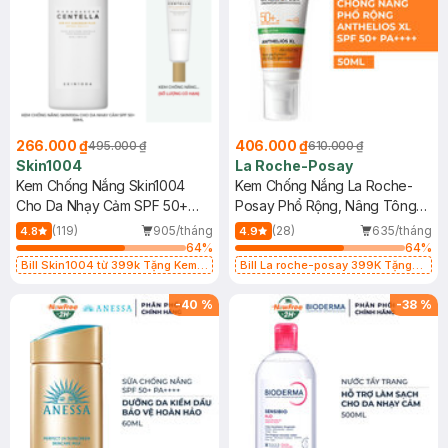
266.000 ₫
406.000 ₫
495.000 ₫
610.000 ₫
Skin1004
La Roche-Posay
Kem Chống Nắng Skin1004
Kem Chống Nắng La Roche-
Cho Da Nhạy Cảm SPF 50+
Posay Phổ Rộng, Nâng Tông
50ml
Kiềm Dầu 50ml
(119)
905/tháng
(28)
635/tháng
4.8
4.9
64
%
64
%
Bill Skin1004 từ 399k Tặng Kem
Bill La roche-posay 399K Tặng
Chống Nắng Cho Da Nhạy Cảm
Gel rửa mặt da dầu nhạy cảm 50ml
SPF 50+ 20ml (SL Có Hạn)
(SL có hạn)
-
40
%
-
38
%