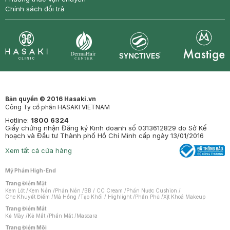
Chính sách đổi trả
Synctives
Clinic
Dermahair
Mastige
Bản quyền © 2016 Hasaki.vn
Công Ty cổ phần HASAKI VIETNAM
Hotline:
1800 6324
Giấy chứng nhận Đăng ký Kinh doanh số 0313612829 do Sở Kế
hoạch và Đầu tư Thành phố Hồ Chí Minh cấp ngày 13/01/2016
Xem tất cả cửa hàng
Mỹ Phẩm High-End
Trang Điểm Mặt
Kem Lót
/
Kem Nền
/
Phấn Nền
/
BB / CC Cream
/
Phấn Nước Cushion
/
Che Khuyết Điểm
/
Má Hồng
/
Tạo Khối / Highlight
/
Phấn Phủ
/
Xịt Khoá Makeup
Trang Điểm Mắt
Kẻ Mày
/
Kẻ Mắt
/
Phấn Mắt
/
Mascara
Trang Điểm Môi