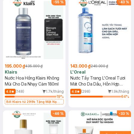
-
55
%
-
43
%
195.000 ₫
143.000 ₫
435.000 ₫
249.000 ₫
Klairs
L'Oreal
Nước Hoa Hồng Klairs Không
Nước Tẩy Trang L'Oreal Tươi
Mùi Cho Da Nhạy Cảm 180ml
Mát Cho Da Dầu, Hỗn Hợp
400ml
(148)
1.7k/tháng
(298)
1.9k/tháng
4.8
4.8
19
%
64
%
Bill Klairs từ 299k Tặng Mặt Nạ
Làm Dịu Da & Kiểm Soát Dầu Nhờn
25ml (SL Có Hạn)
-
46
%
-
33
%