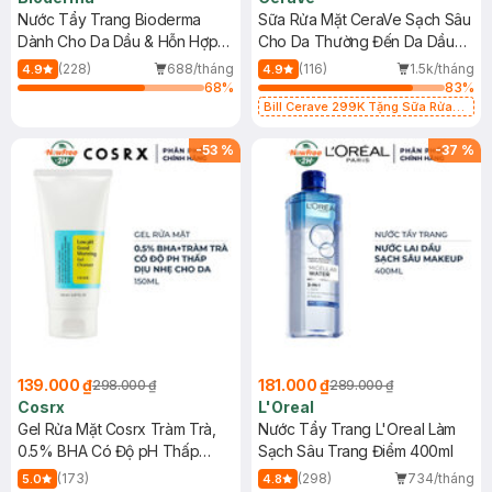
Nước Tẩy Trang Bioderma
Sữa Rửa Mặt CeraVe Sạch Sâu
Dành Cho Da Dầu & Hỗn Hợp
Cho Da Thường Đến Da Dầu
500ml
473ml
(228)
688/tháng
(116)
1.5k/tháng
4.9
4.9
68
%
83
%
Bill Cerave 299K Tặng Sữa Rửa
Mặt Cerave 30ml (SL có hạn)
-
53
%
-
37
%
139.000 ₫
181.000 ₫
298.000 ₫
289.000 ₫
Cosrx
L'Oreal
Gel Rửa Mặt Cosrx Tràm Trà,
Nước Tẩy Trang L'Oreal Làm
0.5% BHA Có Độ pH Thấp
Sạch Sâu Trang Điểm 400ml
150ml
(173)
(298)
734/tháng
5.0
4.8