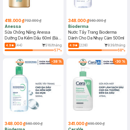
418.000 ₫
348.000 ₫
702.000 ₫
560.000 ₫
Anessa
Bioderma
Sữa Chống Nắng Anessa
Nước Tẩy Trang Bioderma
Dưỡng Da Kiềm Dầu 60ml (Bản
Dành Cho Da Nhạy Cảm 500ml
Mới)
(44)
516/tháng
(228)
839/tháng
4.9
4.9
57
%
68
%
-
38
%
-
30
%
348.000 ₫
341.000 ₫
560.000 ₫
490.000 ₫
Bioderma
CeraVe