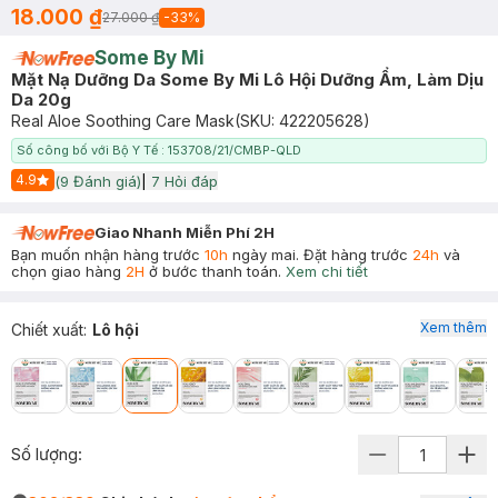
18.000 ₫
27.000 ₫
-
33
%
Some By Mi
Mặt Nạ Dưỡng Da Some By Mi Lô Hội Dưỡng Ẩm, Làm Dịu
Da 20g
Real Aloe Soothing Care Mask
(SKU:
422205628
)
Số công bố với Bộ Y Tế : 153708/21/CMBP-QLD
4.9
(
9
Đánh giá)
|
7
Hỏi đáp
Start Icon
Giao Nhanh Miễn Phí 2H
Bạn muốn nhận hàng trước
10h
ngày mai. Đặt hàng trước
24h
và
chọn giao hàng
2H
ở bước thanh toán.
Xem chi tiết
Xem thêm
Chiết xuất
:
Lô hội
Số lượng: