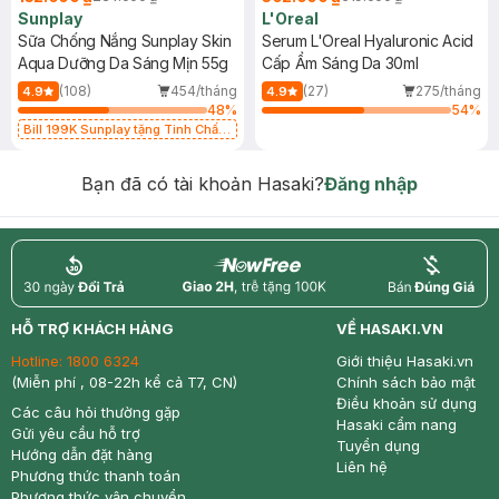
Sunplay
L'Oreal
Sữa Chống Nắng Sunplay Skin
Serum L'Oreal Hyaluronic Acid
Aqua Dưỡng Da Sáng Mịn 55g
Cấp Ẩm Sáng Da 30ml
(108)
454/tháng
(27)
275/tháng
4.9
4.9
48
%
54
%
Bill 199K Sunplay tặng Tinh Chất
Chống Nắng 7g trị giá 30K (SL có
hạn)
Bạn đã có tài khoản Hasaki?
Đăng nhập
return
nowfree
price
HỖ TRỢ KHÁCH HÀNG
VỀ HASAKI.VN
Hotline:
1800 6324
Giới thiệu Hasaki.vn
(Miễn phí , 08-22h kể cả T7, CN)
Chính sách bảo mật
Điều khoản sử dụng
Các câu hỏi thường gặp
Hasaki cẩm nang
Gửi yêu cầu hỗ trợ
Tuyển dụng
Hướng dẫn đặt hàng
Liên hệ
Phương thức thanh toán
Phương thức vận chuyển