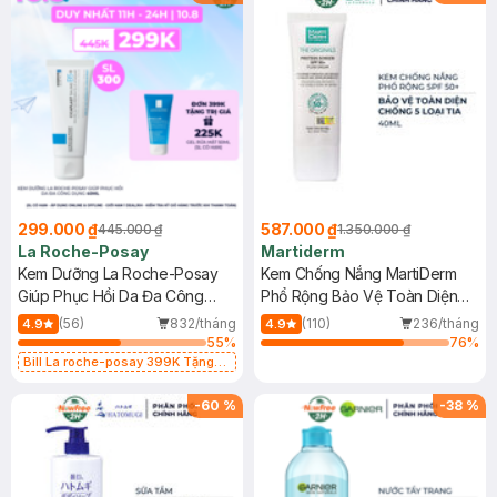
299.000 ₫
587.000 ₫
445.000 ₫
1.350.000 ₫
La Roche-Posay
Martiderm
Kem Dưỡng La Roche-Posay
Kem Chống Nắng MartiDerm
Giúp Phục Hồi Da Đa Công
Phổ Rộng Bảo Vệ Toàn Diện
Dụng 40ml
40ml
(56)
832/tháng
(110)
236/tháng
4.9
4.9
55
%
76
%
Bill La roche-posay 399K Tặng
Gel rửa mặt da dầu nhạy cảm 50ml
(SL có hạn)
-
60
%
-
38
%