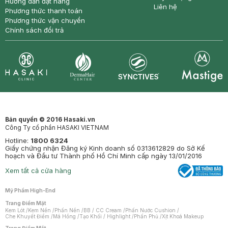
Hướng dẫn đặt hàng
Liên hệ
Phương thức thanh toán
Phương thức vận chuyển
Chính sách đổi trả
Synctives
Clinic
Dermahair
Mastige
Bản quyền © 2016 Hasaki.vn
Công Ty cổ phần HASAKI VIETNAM
Hotline:
1800 6324
Giấy chứng nhận Đăng ký Kinh doanh số 0313612829 do Sở Kế
hoạch và Đầu tư Thành phố Hồ Chí Minh cấp ngày 13/01/2016
Xem tất cả cửa hàng
Mỹ Phẩm High-End
Trang Điểm Mặt
Kem Lót
/
Kem Nền
/
Phấn Nền
/
BB / CC Cream
/
Phấn Nước Cushion
/
Che Khuyết Điểm
/
Má Hồng
/
Tạo Khối / Highlight
/
Phấn Phủ
/
Xịt Khoá Makeup