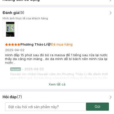
Đánh giá
(
9
)
Hình ảnh thực tế của khách hàng
Phương Thảo Li
Đã mua hàng
2025-04-02
mình đắp 15 phút sau đó bỏ ra massa để 1 tiếng sau rữa lại nước
thấy da căng mịn màng . do da mình dễ bí bách nên mình rửa lại
nước .
-
2025-04-02
Hasaki
Hasaki xin chào! Hasaki cảm ơn Phương Thảo Li đã dành thời
gian đánh giá. Sự hài lòng của khách hàng là động lực to lớn
để Hasaki ngày càng phát triển hơn nữa về chất lượng dịch
Xem tất cả
vụ. Cảm ơn bạn đã tin tưởng và mua sắm tại Hasaki!
Nguyễn Yến Nhi
Đã mua hàng
Hỏi đáp
(
7
)
2025-01-16
Mặt nạ mỏng nhẹ, ôm khít vào da mặt. Có hương tràm trà nhẹ
Gửi
nhàng, không nồng, và dễ chịu. Dưỡng chất vừa đủ, không dư
nhiều như các dòng BNBG. Đắp xong da có độ ẩm nhẹ, sáng da