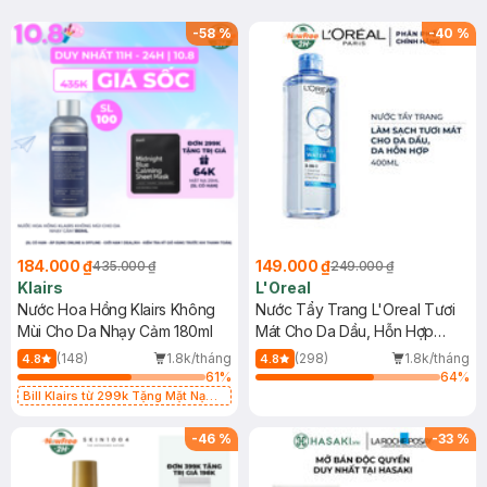
-
58
%
-
40
%
184.000 ₫
149.000 ₫
435.000 ₫
249.000 ₫
Klairs
L'Oreal
Nước Hoa Hồng Klairs Không
Nước Tẩy Trang L'Oreal Tươi
Mùi Cho Da Nhạy Cảm 180ml
Mát Cho Da Dầu, Hỗn Hợp
400ml
(148)
1.8k/tháng
(298)
1.8k/tháng
4.8
4.8
61
%
64
%
Bill Klairs từ 299k Tặng Mặt Nạ
Làm Dịu Da & Kiểm Soát Dầu Nhờn
25ml (SL Có Hạn)
-
46
%
-
33
%