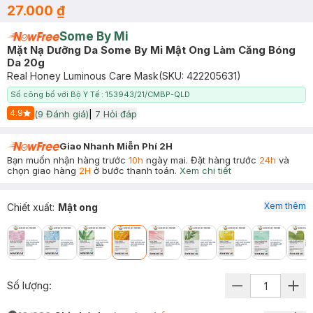
27.000 ₫
Some By Mi
Mặt Nạ Dưỡng Da Some By Mi Mật Ong Làm Căng Bóng
Da 20g
Real Honey Luminous Care Mask
(SKU:
422205631
)
Số công bố với Bộ Y Tế : 153943/21/CMBP-QLD
4.9
(
9
Đánh giá)
|
7
Hỏi đáp
Start Icon
Giao Nhanh Miễn Phí 2H
Bạn muốn nhận hàng trước
10h
ngày mai. Đặt hàng trước
24h
và
chọn giao hàng
2H
ở bước thanh toán.
Xem chi tiết
Xem thêm
Chiết xuất
:
Mật ong
Số lượng: