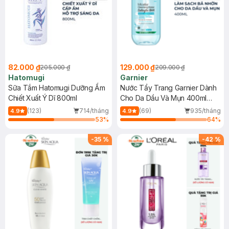
82.000 ₫
129.000 ₫
205.000 ₫
209.000 ₫
Hatomugi
Garnier
Sữa Tắm Hatomugi Dưỡng Ẩm
Nước Tẩy Trang Garnier Dành
Chiết Xuất Ý Dĩ 800ml
Cho Da Dầu Và Mụn 400ml
(Mới)
(123)
714/tháng
(69)
935/tháng
4.9
4.9
53
%
64
%
-
35
%
-
42
%