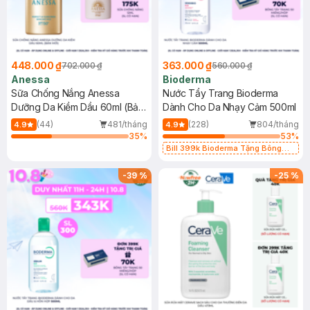
448.000 ₫
363.000 ₫
702.000 ₫
560.000 ₫
Anessa
Bioderma
Sữa Chống Nắng Anessa
Nước Tẩy Trang Bioderma
Dưỡng Da Kiềm Dầu 60ml (Bản
Dành Cho Da Nhạy Cảm 500ml
Mới)
(44)
481/tháng
(228)
804/tháng
4.9
4.9
35
%
53
%
Bill 399k Bioderma Tặng Bông
Tẩy Trang Hộp 50 Miếng (SL có
hạn)
-
39
%
-
25
%