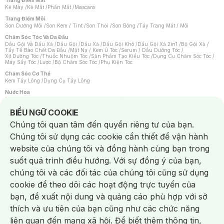
Trang Điểm Mắt
Kẻ Mày
/
Kẻ Mắt
/
Phấn Mắt
/
Mascara
Trang Điểm Môi
Son Dưỡng Môi
/
Son Kem / Tint
/
Son Thỏi
/
Son Bóng
/
Tẩy Trang Mắt / Môi
Chăm Sóc Tóc Và Da Đầu
Dầu Gội Và Dầu Xả
/
Dầu Gội
/
Dầu Xả
/
Dầu Gội Khô
/
Dầu Gội Xả 2in1
/
Bộ Gội Xả
/
Tẩy Tế Bào Chết Da Đầu
/
Mặt Nạ / Kem Ủ Tóc
/
Serum / Dầu Dưỡng Tóc
/
Xịt Dưỡng Tóc
/
Thuốc Nhuộm Tóc
/
Sản Phẩm Tạo Kiểu Tóc
/
Dụng Cụ Chăm Sóc Tóc
/
Máy Sấy Tóc
/
Lược
/
Bộ Chăm Sóc Tóc
/
Phụ Kiện Tóc
Chăm Sóc Cơ Thể
Kem Tẩy Lông
/
Dụng Cụ Tẩy Lông
Nước Hoa
Nước Hoa Nữ
/
Nước Hoa Nam
/
Nước Hoa Cao Cấp
/
Xịt Thơm Toàn Thân
/
Nước Hoa Vùng Kín
Notice about cookies usage
BIỂU NGỮ COOKIE
Chăm Sóc Cá Nhân
Chúng tôi quan tâm đến quyền riêng tư của bạn.
Chống Muỗi
/
Khẩu Trang
/
Máy Massage
/
Mặt Nạ Xông Hơi
/
Nước Rửa Tay
/
Sản Phẩm Chăm Sóc Khác
/
Bàn Chải Đánh Răng
/
Bàn Chải Điện
/
Chúng tôi sử dụng các cookie cần thiết để vận hành
Hỗ Trợ Trắng Răng
/
Kem Đánh Răng
/
Máy Tăm Nước
/
Nước Súc Miệng
/
Tăm / Chỉ Nha Khoa
/
Xịt Thơm Miệng
/
Dung Dịch Vệ Sinh
/
Dưỡng Vùng Kín
/
website của chúng tôi và đồng hành cùng bạn trong
Khăn Ướt Vệ Sinh Vùng Kín
/
Băng Vệ Sinh
/
Tampon
/
Bọt Cạo Râu
/
Dao Cạo Râu
/
Máy Cạo Râu
suốt quá trình điều hướng. Với sự đồng ý của bạn,
Vấn Đề Về Da
chúng tôi và các đối tác của chúng tôi cũng sử dụng
Da Dầu / Lỗ Chân Lông To
/
Da Khô / Mất Nước
/
Da Lão Hóa
/
Da Mụn
/
Da Nhạy Cảm / Kích Ứng
/
Da Xỉn Màu
/
Thâm / Nám / Tàn Nhang
/
cookie để theo dõi các hoạt động trực tuyến của
Quầng Thâm & Bọng Mắt
/
Sẹo
/
Viêm Da Cơ Địa
bạn, đề xuất nội dung và quảng cáo phù hợp với sở
Dụng Cụ / Phụ Kiện Chăm Sóc Da
Chat i
Bông Tẩy Trang
/
Khăn Lau Mặt Khô
/
Dụng Cụ / Máy Rửa Mặt
/
Máy Chăm Sóc Da
/
thích và ưu tiên của bạn cũng như các chức năng
Dụng Cụ Chăm Sóc Khác
liên quan đến mạng xã hội. Để biết thêm thông tin,