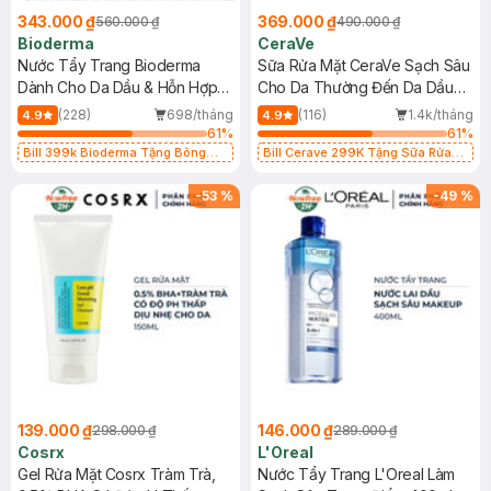
343.000 ₫
369.000 ₫
560.000 ₫
490.000 ₫
Bioderma
CeraVe
Nước Tẩy Trang Bioderma
Sữa Rửa Mặt CeraVe Sạch Sâu
Dành Cho Da Dầu & Hỗn Hợp
Cho Da Thường Đến Da Dầu
500ml
473ml
(228)
698/tháng
(116)
1.4k/tháng
4.9
4.9
61
%
61
%
Bill 399k Bioderma Tặng Bông
Bill Cerave 299K Tặng Sữa Rửa
Tẩy Trang Hộp 50 Miếng (SL có
Mặt Cerave 30ml (SL có hạn)
hạn)
-
53
%
-
49
%
139.000 ₫
146.000 ₫
298.000 ₫
289.000 ₫
Cosrx
L'Oreal
Gel Rửa Mặt Cosrx Tràm Trà,
Nước Tẩy Trang L'Oreal Làm