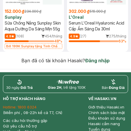
152.000 ₫
302.000 ₫
234.000 ₫
519.000 ₫
Sunplay
L'Oreal
Sữa Chống Nắng Sunplay Skin
Serum L'Oreal Hyaluronic Acid
Aqua Dưỡng Da Sáng Mịn 55g
Cấp Ẩm Sáng Da 30ml
(108)
454/tháng
(27)
275/tháng
4.9
4.9
48
%
63
%
Bill 199K Sunplay tặng Tinh Chất
Chống Nắng 7g trị giá 30K (SL có
hạn)
Bạn đã có tài khoản Hasaki?
Đăng nhập
return
nowfree
price
HỖ TRỢ KHÁCH HÀNG
VỀ HASAKI.VN
Hotline:
1800 6324
Giới thiệu Hasaki.vn
(Miễn phí , 08-22h kể cả T7, CN)
Chính sách bảo mật
Điều khoản sử dụng
Các câu hỏi thường gặp
Hasaki cẩm nang
Gửi yêu cầu hỗ trợ
Tuyển dụng