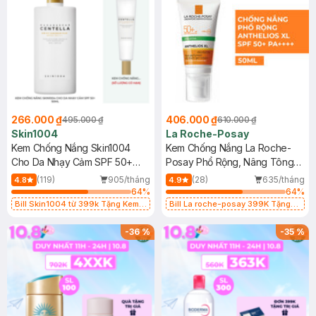
266.000 ₫
406.000 ₫
495.000 ₫
610.000 ₫
Skin1004
La Roche-Posay
Kem Chống Nắng Skin1004
Kem Chống Nắng La Roche-
Cho Da Nhạy Cảm SPF 50+
Posay Phổ Rộng, Nâng Tông
50ml
Kiềm Dầu 50ml
(119)
905/tháng
(28)
635/tháng
4.8
4.9
64
%
64
%
Bill Skin1004 từ 399k Tặng Kem
Bill La roche-posay 399K Tặng
Chống Nắng Cho Da Nhạy Cảm
Gel rửa mặt da dầu nhạy cảm 50ml
SPF 50+ 20ml (SL Có Hạn)
(SL có hạn)
-
36
%
-
35
%