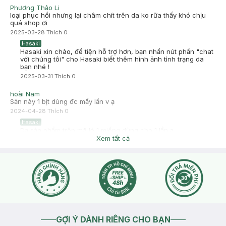
nhẹ. Khả năng kiềm dầu và dịu da tương đối tốt.
Phương Thảo Li
loại phục hồi nhưng lại châm chít trên da ko rữa thấy khó chịu
-
2025-01-17
Hasaki
quá shop ơi
Hasaki cảm ơn bạn đã chia sẻ trải nghiệm tại Hasaki. Sự hài
2025-03-28
Thích
0
lòng của khách hàng là động lực to lớn để Hasaki ngày càng
phát triển hơn nữa về chất lượng dịch vụ.
Hasaki
Hasaki xin chào, để tiện hỗ trợ hơn, bạn nhấn nút phần "chat
với chúng tôi" cho Hasaki biết thêm hình ảnh tình trạng da
bạn nhé !
2025-03-31
Thích
0
hoài Nam
Sản này 1 bịt dùng đc mấy lần v ạ
2024-04-28
Thích
0
Hasaki
Dạ sản phẩm trên mã lẻ 1 miếng dùng cho 1 lần ạ
Xem tất cả
2024-04-28
Thích
0
GỢI Ý DÀNH RIÊNG CHO BẠN