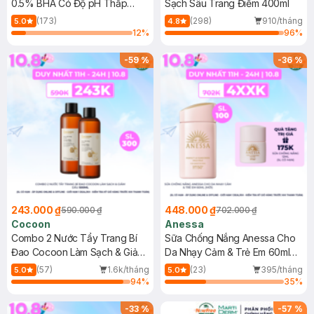
0.5% BHA Có Độ pH Thấp
Sạch Sâu Trang Điểm 400ml
150ml
(173)
(298)
910/tháng
5.0
4.8
12
%
96
%
-
59
%
-
36
%
243.000 ₫
448.000 ₫
590.000 ₫
702.000 ₫
Cocoon
Anessa
Combo 2 Nước Tẩy Trang Bí
Sữa Chống Nắng Anessa Cho
Đao Cocoon Làm Sạch & Giảm
Da Nhạy Cảm & Trẻ Em 60ml
Dầu 500ml
(Mới)
(57)
1.6k/tháng
(23)
395/tháng
5.0
5.0
94
%
35
%
-
33
%
-
57
%