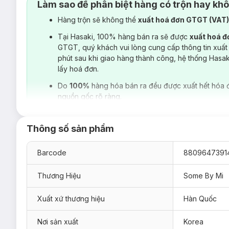
Làm sao để phân biệt hàng có trộn hay kh
Hàng trộn sẽ không thể
xuất hoá đơn GTGT (VAT
Tại Hasaki, 100% hàng bán ra sẽ được
xuất hoá 
GTGT, quý khách vui lòng cung cấp thông tin xuất
phút sau khi giao hàng thành công, hệ thống Hasa
lấy hoá đơn.
Do
100%
hàng hóa bán ra đều được xuất hết hóa 
nguồn gốc rõ ràng.
Thông số sản phẩm
Barcode
8809647391
Thương Hiệu
Some By Mi
Xuất xứ thương hiệu
Hàn Quốc
Nơi sản xuất
Korea
Mặt Nạ Dưỡng Da Some By Mi Real Care Mask 20g
hiện đã