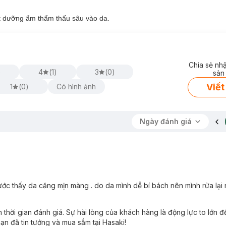
ất dưỡng ẩm thẩm thấu sâu vào da.
Chia sẻ nh
)
4
(
1
)
3
(
0
)
sản
Viết
1
(
0
)
Có hình ảnh
ại da nào?
ho mọi loại da.
Ngày đánh giá
ô Hội:
ch Ứng, Dịu Da Real Cica Calming Care Mask
nước thấy da căng mịn màng . do da mình dễ bí bách nên mình rửa lại 
sk
giúp làm dịu và nuôi dưỡng làn da khoẻ mạnh, ngăn ngừa tình trạn
 hỗ trợ phục hồi da.
thời gian đánh giá. Sự hài lòng của khách hàng là động lực to lớn 
ng hiệu quả, đồng thời ngăn ngừa tình trạng da bóng nhờn do dầu thừa 
ạn đã tin tưởng và mua sắm tại Hasaki!