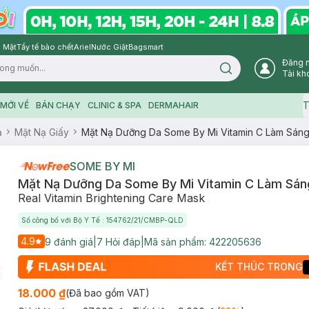
 Mặt
Tẩy tế bào chết
Ariel
Nước Giặt
Bagsmart
Đăng 
Search icon
Tài kh
T
MỚI VỀ
BÁN CHẠY
CLINIC & SPA
DERMAHAIR
ạ
Mặt Nạ Giấy
Mặt Nạ Dưỡng Da Some By Mi Vitamin C Làm Sán
SOME BY MI
Mặt Nạ Dưỡng Da Some By Mi Vitamin C Làm Sán
Real Vitamin Brightening Care Mask
Số công bố với Bộ Y Tế : 154762/21/CMBP-QLD
4.9
9
đánh giá
|
7
Hỏi đáp
|
Mã sản phẩm:
422205636
KẾT THÚC TRONG
18.000 ₫
(Đã bao gồm VAT)