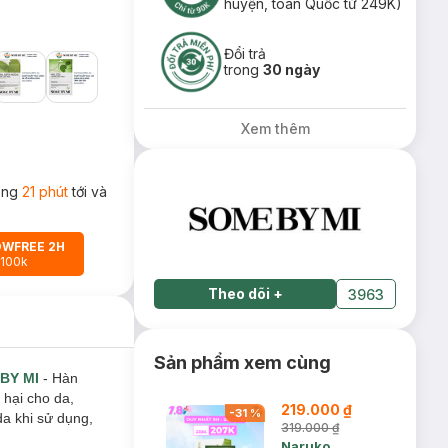
huyện, toàn Quốc từ 249K)
Đổi trả
trong
30 ngày
Xem thêm
rong
21 phút
tới và
OWFREE 2H
 100k
Theo dõi
+
3963
Sản phẩm xem cùng
BY MI
- Hàn
 hại cho da,
219.000 ₫
-
31
%
da khi sử dụng,
319.000 ₫
Naruko