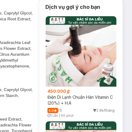
Dịch vụ gợi ý cho bạn
xanh.
 Caprylyl Glycol,
ica Root Extract,
ộng của môi trường
Azadirachta Leaf
s Flower Extract,
ộng của tia UV.
Citrus Aurantium
yldimethyl
oxyacetophenone,
 Caprylyl Glycol,
450.000 ₫
rn Starch,
Điện Di Lạnh Chuẩn Hàn Vitamin C
(20%) + H.A
(1)
2.9k/tháng
5.0
1 Lần
|
60 phút
eed Extract,
Timer Gray Icon
zadirachta Flower
cerin, Tocopherol,