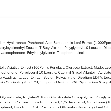
t Lô Hội làm dịu da.
 Rau Má làm dịu da, giảm kích ứng.
k:
chứa thành phần Glutathione làm sáng da.
 xuất mật ong dưỡng ẩm, làm căng bóng da.
ành phần Hyaluronic Acid cấp nước, dưỡng ẩm cho da.
odium Hyaluronate, Panthenol, Aloe Barbadensis Leaf Extract (1,000Ppm
xuất dịch Ốc Sên hỗ trợ phục hồi da.
cryloyldimethyl Taurate, T-Butyl Alcohol, Polyglyceryl-10 Laurate, Dis
t xuất Trà Xanh Nhật Bản giúp thu nhỏ lỗ chân lông và hỗ trợ kiểm soá
xyacetophenone, Ethylhexylglycerin, Tocopherol, Linalool.
uất Tràm Trà làm dịu da mụn.
ella Asiatica Extract (100Ppm), Portulaca Oleracea Extract, Madecassos
a thành phần vitamin C làm sáng da.
ophenone, Polyglyceryl-10 Laurate, Caprylyl Glycol, Allantoin, Acrylat
ia Azadirachta Leaf Extract, Sodium Polyacrylate, Disodium EDTA, Euc
chứa phức hợp AHA-BHA-PHA giúp làm sạch sâu lỗ chân lông và loại b
lvia Officinalis (Sage) Oil, Juniperus Mexicana Oil, Dipotassium Glycyrr
al Care Mask:
% vải cellulose từ thực vật có thể phân hủy sinh học và không kết hợp
Glycyrrhizate, Acrylates/C10-30 Alkyl Acrylate Crosspolymer, Polyglyce
a Extract, Coccinia Indica Fruit Extract, 1,2-Hexanediol, Glutathione (
copherol, Disodium EDTA, Rosmarinus Officinalis (Rosemary) Leaf Oil.
ng bị xô lệch hoặc lỏng lẻo trong suốt quá trình đắp, đồng thời hỗ tr