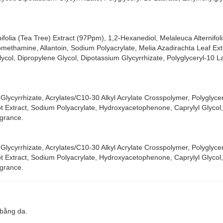
ifolia (Tea Tree) Extract (97Ppm), 1,2-Hexanediol, Melaleuca Alternifol
omethamine, Allantoin, Sodium Polyacrylate, Melia Azadirachta Leaf Ext
col, Dipropylene Glycol, Dipotassium Glycyrrhizate, Polyglyceryl-10 L
Glycyrrhizate, Acrylates/C10-30 Alkyl Acrylate Crosspolymer, Polyglyce
t Extract, Sodium Polyacrylate, Hydroxyacetophenone, Caprylyl Glycol,
agrance.
Glycyrrhizate, Acrylates/C10-30 Alkyl Acrylate Crosspolymer, Polyglyce
t Extract, Sodium Polyacrylate, Hydroxyacetophenone, Caprylyl Glycol,
agrance.
 bằng da.