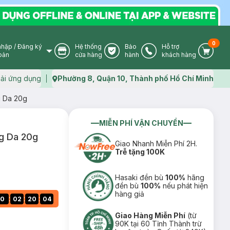
0
nhập
/
Đăng ký
Hệ thống
Bảo
Hỗ trợ
User Icon
Store Icon
Warranty Icon
Phone Icon
Cart I
oản
cửa hàng
hành
khách hàng
ải ứng dụng
Phường 8, Quận 10, Thành phố Hồ Chí Minh
Map icon
g Da 20g
MIỄN PHÍ VẬN CHUYỂN
g Da 20g
Giao Nhanh Miễn Phí 2H.
Trễ tặng 100K
Hasaki đền bù
100%
hãng
đền bù
100%
nếu phát hiện
hàng giả
:
:
:
0
02
20
03
Giao Hàng Miễn Phí
(từ
90K tại 60 Tỉnh Thành trừ