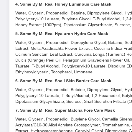
thẩm thấu vào da tối đa.
4. Some By Mi Real Honey Luminous Care Mask
Chứa hàm lượng dồi dào tinh chất dưỡng da chỉ trong m
Water, Glycerin, Propanediol, Betaine, Dipropylene Glycol, H
Polyglyceryl-10 Laurate, Butylene Glycol, T-Butyl Alcohol, 1,
Công thức không chứa 20 thành phần có khả năng gây h
Honey Extract (100Ppm), Dipotassium Glycyrrhizate, Sucrose
1. Mặt Nạ Dưỡng Da Some By Mi Lô Hội Dưỡn
5. Some By Mi Real Hyaluron Hydra Care Mask
Mặt Nạ Dưỡng Da Some By Mi Real Aloe Soothing Care 
bên ngoài và cung cấp độ ẩm cho da mịn màng, khoẻ mạnh.
Water, Glycerin, Propanediol, Dipropylene Glycol, Betaine, S
Extract, Melia Azadirachta Flower Extract, Coccinia Indica Fru
Lô Hội có hiệu quả cao trong việc làm dịu, bảo vệ và dưỡng ẩm
Ocimum Sanctum Leaf Extract, Curcuma Longa (Turmeric) Root Ex
Dulcis (Orange) Peel Oil, Pelargonium Graveolens Flower Oil,
Taurate, T-Butyl Alcohol, Polyglyceryl-10 Laurate, Disodium E
Ethylhexylglycerin, Tocopherol, Limonene.
6. Some By Mi Real Snail Skin Barrier Care Mask
Water, Glycerin, Propanediol, Betaine, Dipropylene Glycol, H
Polyglyceryl-10 Laurate, T-Butyl Alcohol, 1,2-Hexanediol, But
Dipotassium Glycyrrhizate, Sucrose, Snail Secretion Filtrate 
7. Some By Mi Real Super Matcha Pore Care Mask
Water, Glycerin, Propanediol, Butylene Glycol, Camellia Sine
Acrylates/C10-30 Alkyl Acrylate Crosspolymer, Tromethamine, A
Extract, Hydroxyacetophenone, Caprylyl Glycol, Dipropylene Gly