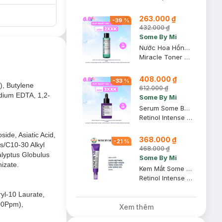
263.000 ₫
-
39
%
432.000 ₫
Some By Mi
Nước Hoa Hồng Some By Mi AHA-BHA-PHA Cho Da Mụn 150ml
Miracle Toner AHA-BHA-PHA 30 Days
408.000 ₫
-
33
%
), Butylene
612.000 ₫
odium EDTA, 1,2-
Some By Mi
t bã nhờn hiệu
Serum Some By Mi Retinol 0.1% Ngừa Lão Hóa, Căng Bóng Da 30ml
Retinol Intense Reactivating Serum
ide, Asiatic Acid,
368.000 ₫
-
21
%
es/C10-30 Alkyl
468.000 ₫
alyptus Globulus
ỏ tế bào chết.
Some By Mi
hizate.
Kem Mắt Some By Mi Retinol Ngừa Lão Hóa 30ml
Retinol Intense Advanced Triple Action Eye Cream
 với bất kỳ sợi
ryl-10 Laurate,
100Ppm),
Xem thêm
ợ đưa dưỡng chất