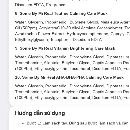
Disodium EDTA, Fragrance.
8. Some By Mi Real Teatree Calming Care Mask
Water, Glycerin, Propanediol, Butylene Glycol, Melaleuca Altern
Oil (50Ppm), Acrylates/C10-30 Alkyl Acrylate Crosspolymer, Tr
Azadirachta Flower Extract, Hydroxyacetophenone, Caprylyl Gly
Ethylhexylglycerin, Tocopherol, Disodium EDTA.
9. Some By Mi Real Vitamin Brightening Care Mask
Water, Glycerin, Propanediol, Dipropylene Glycol, Dipotassium 
Tromethamine, Allantoin, Butylene Glycol, Coptis Japonica Roo
(100Pbb), Ethylhexylglycerin, Tocopherol, Disodium EDTA, Fr
10. Some By Mi Real AHA-BHA-PHA Calming Care Mask
Water, Glycerin, Propanediol, Dipropylene Glycol, Dipotassium 
Tromethamine, Allantoin, Butylene Glycol, Coptis Japonica Roo
(100Pbb), Ethylhexylglycerin, Tocopherol, Disodium EDTA, Fr
Hướng dẫn sử dụng
Bước 1: Làm sạch tay. Dùng sau bước làm sạch và cân