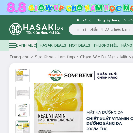
Kem Chống Nắng
Tẩy Trang
Sữa Rửa
Logo
DANH MỤC
HASAKI DEALS
HOT DEALS
THƯƠNG HIỆU
HÀNG 
Hamburger icon
Trang chủ
Sức Khỏe - Làm Đẹp
Chăm Sóc Da Mặt
Mặt N