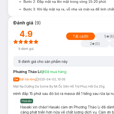
Bước 2: Đắp mặt nạ lên mặt trong vòng 15-20 phút.
Bước 3: Khi lấy mặt nạ ra, vỗ nhẹ và mát-xa để tinh ch
Đánh giá
(
9
)
4.9
Tất cả
(
9
)
5
(
8
2
(
0
)
Mặt Nạ Dưỡng Da Some By Mi Lô Hội phù hợp với lo
9
đánh giá
Some By Mi
Real Aloe Soothing Care Mask
phù hợp c
9
đánh giá cho sản phẩm này
Đối tượng sử dụng Mặt Nạ Dưỡng Da Some By Mi L
Phương Thảo Li
Đã mua hàng
Da khô
, thiếu ẩm - thiếu nước.
|
5
Rất hài lòng
2025-04-02, 10:05
Da nhạy cảm - kích ứng.
Mặt Nạ Dưỡng Da Some By Mi Ốc Sên Hỗ Trợ Phục Hồi Da 20g
2. Mặt Nạ Dưỡng Da Some By Mi Cica Giảm Kí
mình đắp 15 phút sau đó bỏ ra massa để 1 tiếng sau rữa lại 
Mặt Nạ Dưỡng Da Some By Mi Real Cica Calming Care Ma
kích ứng do các yếu tố đến từ môi trường bên ngoài, đồng thời
Hasaki
Hasaki xin chào! Hasaki cảm ơn Phương Thảo Li đã dành 
Chiết xuất Rau Má giúp làm dịu làn da bị tổn thương & kích ứ
càng phát triển hơn nữa về chất lượng dịch vụ. Cảm ơn b