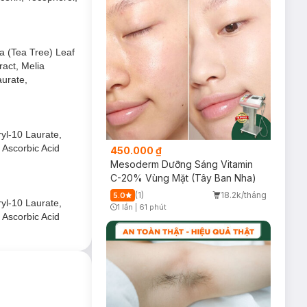
ia (Tea Tree) Leaf
ract, Melia
aurate,
ryl-10 Laurate,
 Ascorbic Acid
450.000 ₫
Mesoderm Dưỡng Sáng Vitamin
C-20% Vùng Mặt (Tây Ban Nha)
(1)
18.2k/tháng
5.0
ryl-10 Laurate,
1 lần
|
61 phút
Timer Gray Icon
 Ascorbic Acid