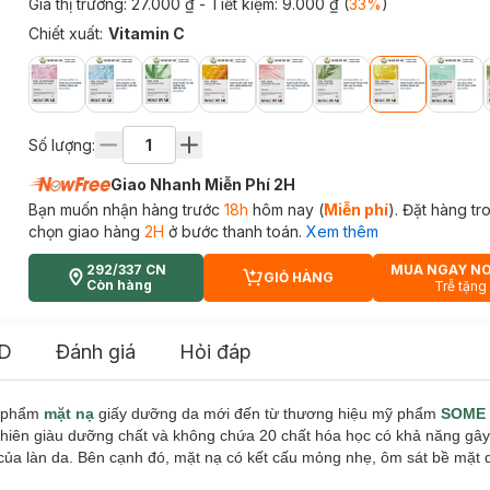
Giá thị trường:
27.000 ₫
- Tiết kiệm:
9.000 ₫
(
33
%
)
Chiết xuất
:
Vitamin C
Số lượng:
Giao Nhanh Miễn Phí 2H
Bạn muốn nhận hàng trước
18h
hôm nay (
Miễn phí
). Đặt hàng t
chọn giao hàng
2H
ở bước thanh toán.
Xem thêm
292/337 CN
MUA NGAY N
GIỎ HÀNG
CART PLUS ICON
Còn hàng
Trễ tặng
D
Đánh giá
Hỏi đáp
n phẩm
mặt nạ
giấy dưỡng da mới đến từ thương hiệu mỹ phẩm
SOME 
 nhiên giàu dưỡng chất và không chứa 20 chất hóa học có khả năng gây
ề của làn da. Bên cạnh đó, mặt nạ có kết cấu mỏng nhẹ, ôm sát bề mặt 