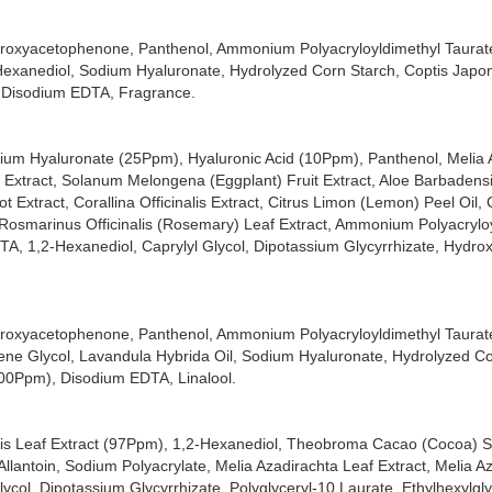
ột miếng mặt nạ, có thể sử dụng đủ cho cả da mặt, cổ và xương quai 
ydroxyacetophenone, Panthenol, Ammonium Polyacryloyldimethyl Taurate,
2-Hexanediol, Sodium Hyaluronate, Hydrolyzed Corn Starch, Coptis Japon
ại cho làn da. Đã hoàn thành bài kiểm nghiệm kích ứng da.
, Disodium EDTA, Fragrance.
g Ẩm, Làm Dịu Da Real Aloe Soothing Care Mask
Mask
được chiết xuất từ Lô Hội giúp làm dịu làn da căng thẳng do tác đ
odium Hyaluronate (25Ppm), Hyaluronic Acid (10Ppm), Panthenol, Melia 
it Extract, Solanum Melongena (Eggplant) Fruit Extract, Aloe Barbadensi
 da, đặc biệt là khả năng làm dịu làn da kích ứng, cháy nắng do tác đ
tract, Corallina Officinalis Extract, Citrus Limon (Lemon) Peel Oil, 
 Rosmarinus Officinalis (Rosemary) Leaf Extract, Ammonium Polyacrylo
DTA, 1,2-Hexanediol, Caprylyl Glycol, Dipotassium Glycyrrhizate, Hydr
ydroxyacetophenone, Panthenol, Ammonium Polyacryloyldimethyl Taurate,
ylene Glycol, Lavandula Hybrida Oil, Sodium Hyaluronate, Hydrolyzed Co
(100Ppm), Disodium EDTA, Linalool.
nsis Leaf Extract (97Ppm), 1,2-Hexanediol, Theobroma Cacao (Cocoa) S
llantoin, Sodium Polyacrylate, Melia Azadirachta Leaf Extract, Melia A
col, Dipotassium Glycyrrhizate, Polyglyceryl-10 Laurate, Ethylhexylgly