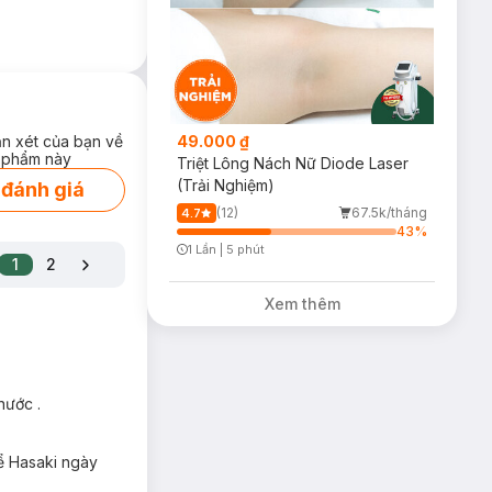
ận xét của bạn về
49.000 ₫
 phẩm này
Triệt Lông Nách Nữ Diode Laser
(Trải Nghiệm)
 đánh giá
(12)
67.5k/tháng
4.7
43
%
1 Lần
|
5 phút
1
2
Timer Gray Icon
Xem thêm
nước .
g da nhạy cảm và
để Hasaki ngày
tiết ra quá mức.