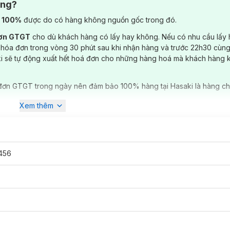
ông?
) 100%
được do có hàng không nguồn gốc trong đó.
đơn GTGT
cho dù khách hàng có lấy hay không. Nếu có nhu cầu lấy
 hóa đơn trong vòng 30 phút sau khi nhận hàng và trước 22h30 cùng
ki sẽ tự động xuất hết hoá đơn cho những hàng hoá mà khách hàng 
đơn GTGT trong ngày nên đảm bảo 100% hàng tại Hasaki là hàng ch
Xem thêm
456
 có mặt tại
Hasaki
với 10 phân loại phù hợp cho từng vấn đề da khác 