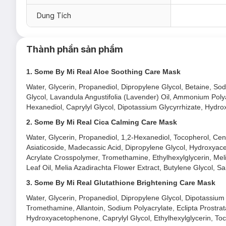
Some By Mi
Real Aloe Soothing Care Mask:
chiết xuấ
Dung Tích
Some By Mi
Real Cica Calming Care Mask:
chiết xuất
Some By Mi
Real Glutathione Brightening Care Mas
Thành phần sản phẩm
Some By Mi
Real Honey Luminous Care Mask:
chiết
1. Some By Mi Real Aloe Soothing Care Mask
Some By Mi
Real Hyaluron Hydra Care Mask:
chứa th
Water, Glycerin, Propanediol, Dipropylene Glycol, Betaine, S
Some By Mi
Real Snail Skin Barrier Care Mask:
chiết 
Glycol, Lavandula Angustifolia (Lavender) Oil, Ammonium Polya
Some By Mi
Real Super Matcha Pore Care Mask:
chiế
Hexanediol, Caprylyl Glycol, Dipotassium Glycyrrhizate, Hydro
quả.
2. Some By Mi Real Cica Calming Care Mask
Some By Mi
Real Teatree Calming Care Mask:
chiết x
Water, Glycerin, Propanediol, 1,2-Hexanediol, Tocopherol, Cent
Some By Mi
Real Vitamin Brightening Care Mask:
chứ
Asiaticoside, Madecassic Acid, Dipropylene Glycol, Hydroxyacet
Acrylate Crosspolymer, Tromethamine, Ethylhexylglycerin, Mel
Some By Mi
Real AHA-BHA-PHA Calming Care Mask:
Leaf Oil, Melia Azadirachta Flower Extract, Butylene Glycol, Sa
Ưu thế nổi bật của Mặt Nạ Dưỡng Da Some By Mi Re
3. Some By Mi Real Glutathione Brightening Care Mask
Mặt nạ được làm bằng chất liệu thuần chay cao cấp - 100
Water, Glycerin, Propanediol, Dipropylene Glycol, Dipotassium 
hóa học nào.
Tromethamine, Allantoin, Sodium Polyacrylate, Eclipta Prostrat
Hydroxyacetophenone, Caprylyl Glycol, Ethylhexylglycerin, To
Thiết kế miếng mặt nạ mỏng mịn, ôm sát vào da mặt, khô