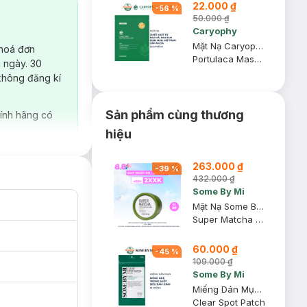
22.000 ₫
-
56
%
50.000 ₫
Caryophy
Mặt Nạ Caryophy Làm Giảm Mụn, Thâm & Dưỡng Ẩm Da 22g
 hoá đơn
Portulaca Mask Sheet 3in1
 ngày. 30
không đăng kí
Sản phẩm cùng thương
ính hãng có
hiệu
263.000 ₫
-
39
%
432.000 ₫
Some By Mi
Mặt Nạ Some By Mi Đất Sét Trà Xanh Thu Nhỏ Lỗ Chân Lông 100g
Super Matcha Pore Clean Clay Mask
60.000 ₫
-
45
%
109.000 ₫
Some By Mi
Miếng Dán Mụn Some By Mi 18 Miếng
Clear Spot Patch
nhau: