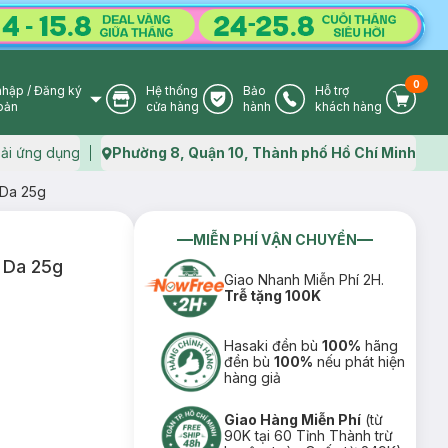
0
nhập
/
Đăng ký
Hệ thống
Bảo
Hỗ trợ
User Icon
Store Icon
Warranty Icon
Phone Icon
Cart I
oản
cửa hàng
hành
khách hàng
ải ứng dụng
Phường 8, Quận 10, Thành phố Hồ Chí Minh
Map icon
 Da 25g
MIỄN PHÍ VẬN CHUYỂN
 Da 25g
Giao Nhanh Miễn Phí 2H.
Trễ tặng 100K
Hasaki đền bù
100%
hãng
đền bù
100%
nếu phát hiện
hàng giả
Giao Hàng Miễn Phí
(từ
90K tại 60 Tỉnh Thành trừ