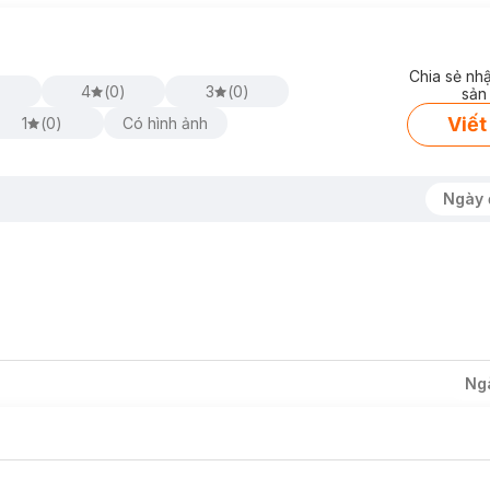
Chia sẻ nh
4
(
0
)
3
(
0
)
sản
Viết
 đến cảm giác tươi mát và cấp ẩm tức thì gúp làn da được thu giãn,
1
(
0
)
Có hình ảnh
, cải thiện sắc tố da, giúp mang đến cho bạn làn da đều màu.
Ngày 
Ng