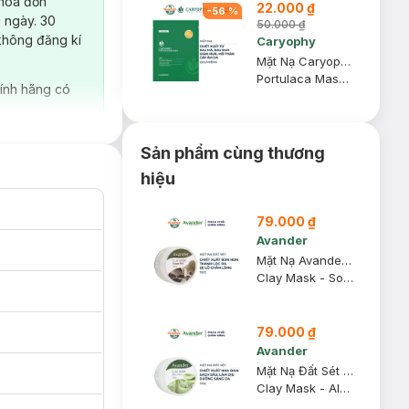
 hoá đơn
22.000 ₫
-
56
%
 ngày. 30
50.000 ₫
không đăng kí
Caryophy
Mặt Nạ Caryophy Làm Giảm Mụn, Thâm & Dưỡng Ẩm Da 22g
Portulaca Mask Sheet 3in1
ính hãng có
uá trình chăm sóc
phục hồi hư tổn,
Sản phẩm cùng thương
lông, đồng thời
hiệu
hần giúp nuôi
79.000 ₫
Avander
Mặt Nạ Avander Đất Sét Bùn Non Se Khít Lỗ Chân Lông 110g
Clay Mask - Soggy Mud
79.000 ₫
Avander
Mặt Nạ Đất Sét Avander Nha Đam Dưỡng Sáng, Dịu Da 110g
Clay Mask - Aloe Vera