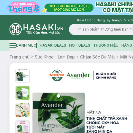
Kem Chống Nắng
Tẩy Trang
Sữa Rửa
Logo
DANH MỤC
HASAKI DEALS
HOT DEALS
THƯƠNG HIỆU
HÀNG 
Hamburger icon
Trang chủ
Sức Khỏe - Làm Đẹp
Chăm Sóc Da Mặt
Mặt N