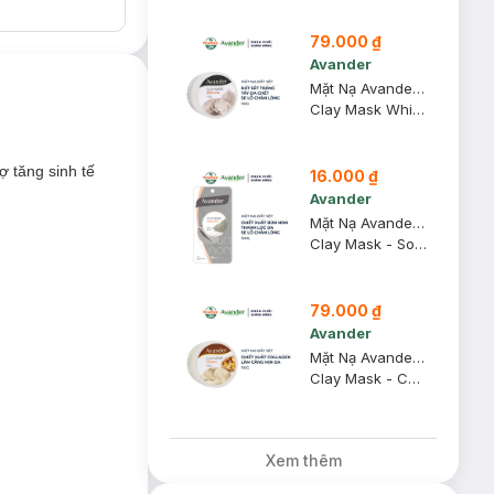
79.000 ₫
Avander
Mặt Nạ Avander Đất Sét Trắng Se Khít Lỗ Chân Lông 110g
Clay Mask White Clay
ợ tăng sinh tế
16.000 ₫
Avander
Mặt Nạ Avander Đất Sét Bùn Non Se Khít Lỗ Chân Lông 15ml
Clay Mask - Soggy Mud
79.000 ₫
Avander
Mặt Nạ Avander Đất Sét Collagen Làm Căng Mịn Da 110g
Clay Mask - Collagen
Xem thêm