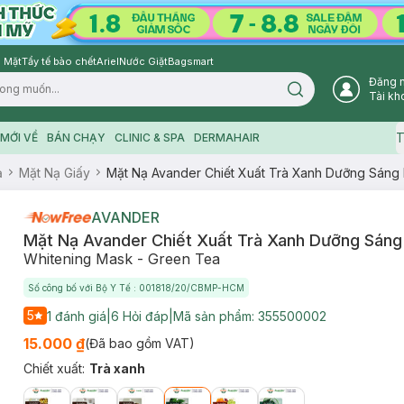
 Mặt
Tẩy tế bào chết
Ariel
Nước Giặt
Bagsmart
Đăng 
Search icon
Tài kh
T
MỚI VỀ
BÁN CHẠY
CLINIC & SPA
DERMAHAIR
ạ
Mặt Nạ Giấy
Mặt Nạ Avander Chiết Xuất Trà Xanh Dưỡng Sáng
AVANDER
Mặt Nạ Avander Chiết Xuất Trà Xanh Dưỡng Sáng
Whitening Mask - Green Tea
Số công bố với Bộ Y Tế : 001818/20/CBMP-HCM
5
1
đánh giá
|
6
Hỏi đáp
|
Mã sản phẩm:
355500002
15.000 ₫
(Đã bao gồm VAT)
Chiết xuất
:
Trà xanh