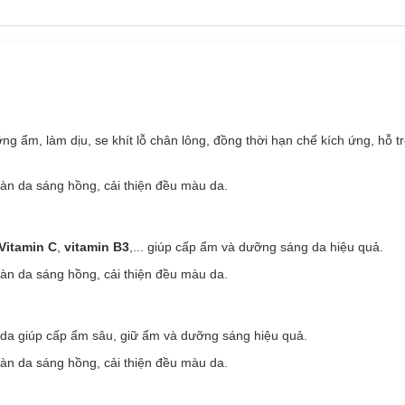
ỡng ẩm, làm dịu, se khít lỗ chân lông, đồng thời hạn chế kích ứng, hỗ tr
làn da sáng hồng, cải thiện đều màu da.
Vitamin C
,
vitamin B3
,... giúp cấp ẩm và dưỡng sáng da hiệu quả.
làn da sáng hồng, cải thiện đều màu da.
àn da giúp cấp ẩm sâu, giữ ẩm và dưỡng sáng hiệu quả.
làn da sáng hồng, cải thiện đều màu da.