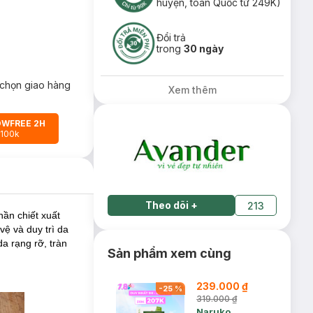
huyện, toàn Quốc từ 249K)
Đổi trả
trong
30 ngày
chọn giao hàng
Xem thêm
OWFREE 2H
 100k
Theo dõi
+
213
hần chiết xuất
ệ và duy trì da
a rạng rỡ, tràn
Sản phẩm xem cùng
239.000 ₫
-
25
%
319.000 ₫
Naruko