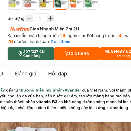
Số lượng:
Giao Nhanh Miễn Phí 2H
Bạn muốn nhận hàng trước
10h
ngày mai. Đặt hàng trước
24h
và 
2H
ở bước thanh toán.
Xem thêm
207/337 CN
MUA NGAY N
GIỎ HÀNG
CART PLUS ICON
Còn hàng
Trễ tặng
D
Đánh giá
Hỏi đáp
iấy
đến từ
thương hiệu mỹ phẩm Avander
của Việt Nam, với thành p
yếu cho làn da của bạn, cấp nước giữ ẩm, tạo lớp màng hàng rào bảo v
ẩm chứa thành phần
vitamin B3
có khả năng dưỡng sáng mang lại làn d
iện đại, chất liệu cotton thiên nhiên không gây kích ứng khi sử dụng.