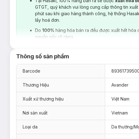
Tại Hasaki, 100% hàng bán ra sẽ được
xuất hoá 
GTGT, quý khách vui lòng cung cấp thông tin xuất
phút sau khi giao hàng thành công, hệ thống Hasa
lấy hoá đơn.
Do
100%
hàng hóa bán ra đều được xuất hết hóa 
Việc đắp mặt nạ trong chu trình chăm sóc da vốn là công cuộ
nguồn gốc rõ ràng.
da, cải thiện làn da rạng rỡ hơn. Tại
Hasaki
,
Mặt Nạ Avander
dưỡng sáng da, đồng thời thúc đẩy cải thiện tình trạng da xỉ
Snail:
Dịch chiết
ốc sên
chứa nhiều dưỡng chất như: hyal
Thông số sản phẩm
hạn chế kích ứng, hỗ trợ tăng sinh tế bào, giúp làm mờ
dưỡng làn da sáng mịn và đều màu.
Barcode
8936173950
Thương Hiệu
Avander
Xuất xứ thương hiệu
Việt Nam
Nơi sản xuất
Vietnam
Loại da
Da thường/Mọ