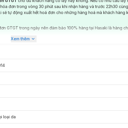
đơn GTGT
cho dù khách hàng có lấy hay không. Nếu có nhu cầu lấy
 hóa đơn trong vòng 30 phút sau khi nhận hàng và trước 22h30 cùng
ki sẽ tự động xuất hết hoá đơn cho những hàng hoá mà khách hàng 
đơn GTGT trong ngày nên đảm bảo 100% hàng tại Hasaki là hàng ch
c quen thuộc với nhiều cô nàng. Mặt nạ được xem là bước đệm trong q
 Whitening Mask 25g
sẽ giúp cân bằng, cung cấp độ ẩm cho da, giúp 
Xem thêm
n, không đều màu.
Mặt Nạ Avander
hiện đang có các loại:
uronic acid, allations có tác dụng dưỡng ẩm, làm dịu, se khít lỗ chân 
 nếp nhăn hiệu quả. Ngoài ra, mặt nạ còn bổ sung
vitamin B3
, thành p
014
i loại da