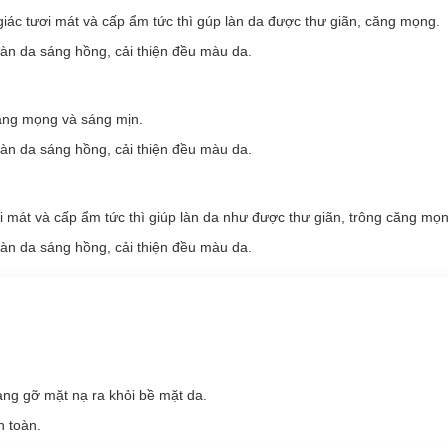
ác tươi mát và cấp ẩm tức thì gúp làn da được thư giãn, căng mọng.
làn da sáng hồng, cải thiện đều màu da.
ăng mọng và sáng mịn.
làn da sáng hồng, cải thiện đều màu da.
 mát và cấp ẩm tức thì giúp làn da như được thư giãn, trông căng mọn
u vitamin. Vitamin A, Vitamin C giúp cấp ẩm và dưỡng sáng da hiệu quả
a sáng mịn và đều màu.
làn da sáng hồng, cải thiện đều màu da.
hích với làn da giúp cấp ẩm sâu, giữ ẩm và dưỡng sáng hiệu quả. Th
o và tăng sinh Collagen, hỗ trợ phục hồi mạng lưới da hư tổn. Thành p
àng gỡ mặt nạ ra khỏi bề mặt da.
da sẽ đều màu lên thấy rõ.
 toàn.