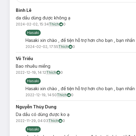
Bình Lê
da dầu dùng được không ạ
2024-02-02, 15:34
Thích
0
Hasaki
Hasaki xin chào , để tiện hỗ trợ hơn cho bạn , bạn nhấn
2024-02-02, 17:55
Thích
0
Võ Triều
Bao nhuêu miếng
2022-12-19, 14:12
Thích
0
Hasaki
Hasaki xin chào , để tiện hỗ trợ hơn cho bạn , bạn nhấn
2022-12-19, 14:50
Thích
0
Nguyễn Thùy Dung
Da dầu có dùng được ko ạ
Pearl:
Chiết xuất
bột ngọc trai
thiên nhiên giúp mang đ
2022-11-29, 04:03
Thích
0
mịn. Ngoài ra, thành phần mặt nạ còn có bổ sung
Vitam
Hasaki