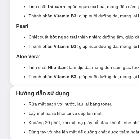
Tinh chất
trà xanh
:
ngăn ngừa oxi hoá, mang đến cảm gi
Thành phần
Vitamin B3:
giúp nuôi dưỡng da, mang lại 
Pearl
Chiết xuất
bột ngọc trai
thiên nhiên: dưỡng ẩm, giúp c
Thành phần
Vitamin B3:
giúp nuôi dưỡng da, mang lại 
Aloe Vera:
Tinh chất
Nha đam:
làm dịu da, mang đến cảm giác tươi
Multi Fruit:
Chiết xuất từ
trái cây tổng hợp
chứa nhiề
còn bổ sung
vitamin B3
cải thiện sắc tố da, giúp làn d
Thành phần
Vitamin B3:
giúp nuôi dưỡng da, mang lại 
Hướng dẫn sử dụng
Rửa mặt sạch với nước, lau lại bằng toner.
Collagen:
Tinh chất
Collagen từ cá
lành tính, tương t
Lấy mặt nạ ra khỏi túi và đắp lên mặt.
thấm sâu vào lớp nội bào giúp thúc đẩy tăng sinh tế bà
Khoảng 20 phút, khi mặt nạ giấy bắt đầu khô đi, nhẹ nh
nuôi dưỡng da sáng hồng, hỗ trợ cải thiện sắc tố da, 
Dùng tay vỗ nhẹ lên mặt để dưỡng chất được thấm hoàn