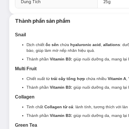
Dung Tích
25g
Thành phần sản phẩm
Snail
Dịch chiết
ốc sên
chứa
hyaluronic acid
,
allations
: dư
bào, giúp làm mờ nếp nhăn hiệu quả.
Thành phần
Vitamin B3:
giúp nuôi dưỡng da, mang lại 
Multi Fruit
Chiết xuất từ
trái cây tổng hợp
chứa nhiều
Vitamin A
,
Thành phần
Vitamin B3:
giúp nuôi dưỡng da, mang lại 
Collagen
Tinh chất
Collagen từ cá
:
lành tính, tương thích với l
Thành phần
Vitamin B3:
giúp nuôi dưỡng da, mang lại 
Green Tea