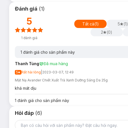
Đánh giá
(
1
)
5
Tất cả
(
1
)
5
(
1
)
Green Tea:
Tinh chất
trà xanh
ngăn ngừa oxi hoá, mang
2
(
0
)
phần
Vitamin B3
nuôi dưỡng sáng hồng từ sâu bên trong
1
đánh giá
1
đánh giá cho sản phẩm này
Thanh Tùng
Đã mua hàng
|
5
Rất hài lòng
2023-03-07, 12:49
Mặt Nạ Avander Chiết Xuất Trà Xanh Dưỡng Sáng Da 25g
khá mát dịu
1
đánh giá cho sản phẩm này
Hỏi đáp
(6)