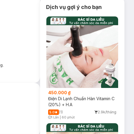
Dịch vụ gợi ý cho bạn
g.
. Ngoài ra, mặt nạ
450.000 ₫
Điện Di Lạnh Chuẩn Hàn Vitamin C
(20%) + H.A
ành phần
Collagen
(1)
2.9k/tháng
5.0
hần
Vitamin B3
1 Lần
|
60 phút
Timer Gray Icon