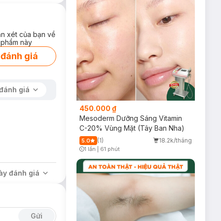
ận xét của bạn về
 phẩm này
 đánh giá
 căng mọng. Thành
đánh giá
450.000 ₫
Mesoderm Dưỡng Sáng Vitamin
C-20% Vùng Mặt (Tây Ban Nha)
(1)
18.2k/tháng
5.0
1 lần
|
61 phút
Timer Gray Icon
ày đánh giá
Gửi