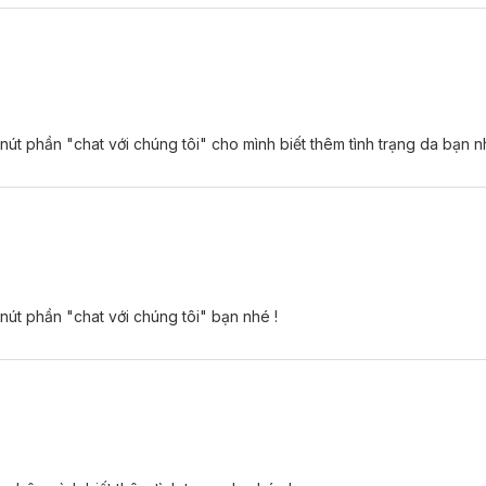
 nút phần "chat với chúng tôi" cho mình biết thêm tình trạng da bạn 
 nút phần "chat với chúng tôi" bạn nhé !
ến độ ẩm cần thiết giúp làn da được thu giãn, căng mọng, đồng thời 
in B3
hỗ trợ cải thiện sắc tố da, mang đến làn da đều màu, sáng hồng