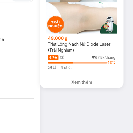
49.000 ₫
nhé
Triệt Lông Nách Nữ Diode Laser
(Trải Nghiệm)
(12)
67.5k/tháng
4.7
43
%
1 Lần
|
5 phút
Timer Gray Icon
Xem thêm
dưỡng da sáng
.