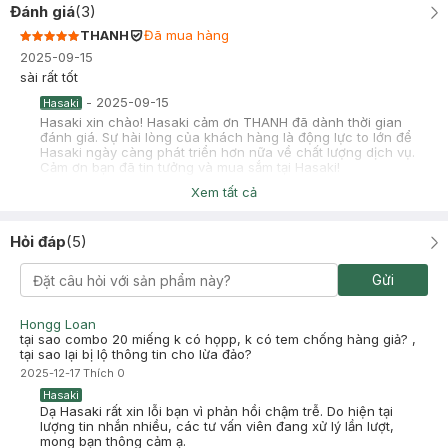
Đánh giá
(
3
)
THANH
Đã mua hàng
2025-09-15
sài rất tốt
-
2025-09-15
Hasaki
Hasaki xin chào! Hasaki cảm ơn THANH đã dành thời gian
đánh giá. Sự hài lòng của khách hàng là động lực to lớn để
Hasaki ngày càng phát triển hơn nữa về chất lượng dịch vụ.
Cảm ơn bạn đã tin tưởng và mua sắm tại Hasaki!
Xem tất cả
MINH QUANG
2025-05-27
Hỏi đáp
(
5
)
Bình thường
-
2025-05-27
Hasaki
Gửi
Hasaki xin chào! Hasaki cảm ơn MINH QUANG đã dành thời
gian đánh giá. Sự hài lòng của khách hàng là động lực to lớn
để Hasaki ngày càng phát triển hơn nữa về chất lượng dịch
Hongg Loan
vụ. Cảm ơn bạn đã tin tưởng và mua sắm tại Hasaki!
tại sao combo 20 miếng k có họpp, k có tem chống hàng giả? ,
tại sao lại bị lộ thông tin cho lừa đảo?
2025-12-17
Thích
0
Hasaki
Dạ Hasaki rất xin lỗi bạn vì phản hồi chậm trễ. Do hiện tại
lượng tin nhắn nhiều, các tư vấn viên đang xử lý lần lượt,
mong bạn thông cảm ạ.