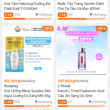
Sữa Tắm Hatomugi Dưỡng Ẩm
Nước Tẩy Trang Garnier Dành
Chiết Xuất Ý Dĩ 800ml
Cho Da Dầu Và Mụn 400ml
(Mới)
(123)
714/tháng
(69)
1.1k/tháng
4.9
4.9
52
%
68
%
-
35
%
-
43
%
152.000 ₫
297.000 ₫
234.000 ₫
519.000 ₫
Sunplay
L'Oreal
Sữa Chống Nắng Sunplay Skin
Serum L'Oreal Hyaluronic Acid
Aqua Dưỡng Da Sáng Mịn 55g
Cấp Ẩm Sáng Da 30ml
(108)
454/tháng
(27)
279/tháng
4.9
4.9
48
%
24
%