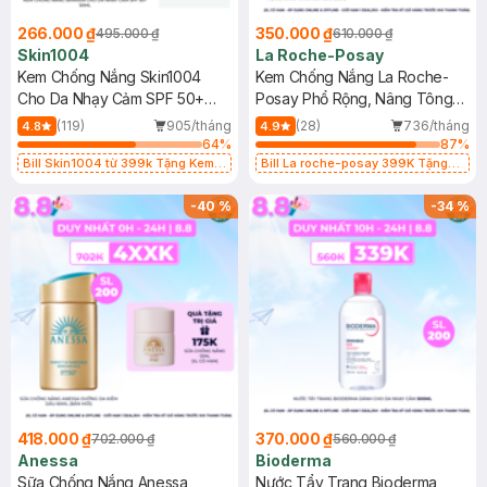
266.000 ₫
350.000 ₫
495.000 ₫
610.000 ₫
Skin1004
La Roche-Posay
Kem Chống Nắng Skin1004
Kem Chống Nắng La Roche-
Cho Da Nhạy Cảm SPF 50+
Posay Phổ Rộng, Nâng Tông
50ml
Kiềm Dầu 50ml
(119)
905/tháng
(28)
736/tháng
4.8
4.9
64
%
87
%
Bill Skin1004 từ 399k Tặng Kem
Bill La roche-posay 399K Tặng
Chống Nắng Cho Da Nhạy Cảm
Gel rửa mặt da dầu nhạy cảm 50ml
SPF 50+ 20ml (SL Có Hạn)
(SL có hạn)
-
40
%
-
34
%
418.000 ₫
370.000 ₫
702.000 ₫
560.000 ₫
Anessa
Bioderma
Sữa Chống Nắng Anessa
Nước Tẩy Trang Bioderma