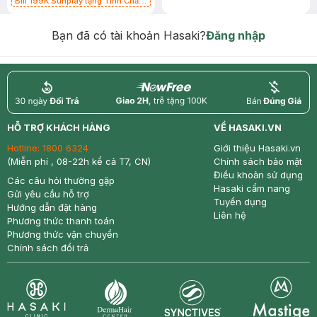
Bill 199K Sunplay tặng Tinh Chất
Chống Nắng 7g trị giá 30K (SL có
hạn)
Bạn đã có tài khoản Hasaki?
Đăng nhập
return
nowfree
price
HỖ TRỢ KHÁCH HÀNG
VỀ HASAKI.VN
Hotline:
1800 6324
Giới thiệu Hasaki.vn
(Miễn phí , 08-22h kể cả T7, CN)
Chính sách bảo mật
Điều khoản sử dụng
Các câu hỏi thường gặp
Hasaki cẩm nang
Gửi yêu cầu hỗ trợ
Tuyển dụng
Hướng dẫn đặt hàng
Liên hệ
Phương thức thanh toán
Phương thức vận chuyển
Chính sách đổi trả