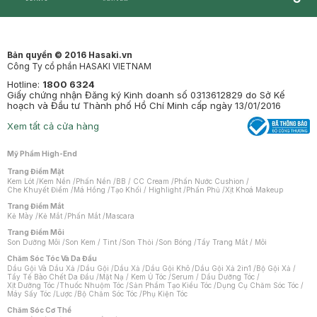
Synctives
Clinic
Dermahair
Mastige
Bản quyền © 2016 Hasaki.vn
Công Ty cổ phần HASAKI VIETNAM
Hotline:
1800 6324
Giấy chứng nhận Đăng ký Kinh doanh số 0313612829 do Sở Kế
hoạch và Đầu tư Thành phố Hồ Chí Minh cấp ngày 13/01/2016
Xem tất cả cửa hàng
Mỹ Phẩm High-End
Trang Điểm Mặt
Kem Lót
/
Kem Nền
/
Phấn Nền
/
BB / CC Cream
/
Phấn Nước Cushion
/
Che Khuyết Điểm
/
Má Hồng
/
Tạo Khối / Highlight
/
Phấn Phủ
/
Xịt Khoá Makeup
Trang Điểm Mắt
Kẻ Mày
/
Kẻ Mắt
/
Phấn Mắt
/
Mascara
Trang Điểm Môi
Son Dưỡng Môi
/
Son Kem / Tint
/
Son Thỏi
/
Son Bóng
/
Tẩy Trang Mắt / Môi
Chăm Sóc Tóc Và Da Đầu
Dầu Gội Và Dầu Xả
/
Dầu Gội
/
Dầu Xả
/
Dầu Gội Khô
/
Dầu Gội Xả 2in1
/
Bộ Gội Xả
/
Tẩy Tế Bào Chết Da Đầu
/
Mặt Nạ / Kem Ủ Tóc
/
Serum / Dầu Dưỡng Tóc
/
Xịt Dưỡng Tóc
/
Thuốc Nhuộm Tóc
/
Sản Phẩm Tạo Kiểu Tóc
/
Dụng Cụ Chăm Sóc Tóc
/
Máy Sấy Tóc
/
Lược
/
Bộ Chăm Sóc Tóc
/
Phụ Kiện Tóc
Chăm Sóc Cơ Thể