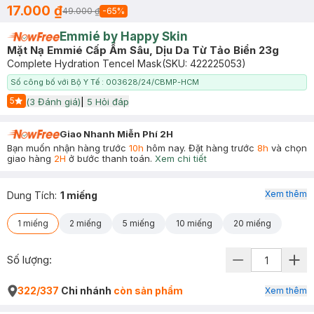
17.000 ₫
49.000 ₫
-
65
%
Emmié by Happy Skin
Mặt Nạ Emmié Cấp Ẩm Sâu, Dịu Da Từ Tảo Biển 23g
Complete Hydration Tencel Mask
(SKU:
422225053
)
Số công bố với Bộ Y Tế : 003628/24/CBMP-HCM
5
(
3
Đánh giá)
|
5
Hỏi đáp
Start Icon
Giao Nhanh Miễn Phí 2H
Bạn muốn nhận hàng trước
10h
hôm nay. Đặt hàng trước
8h
và chọn
giao hàng
2H
ở bước thanh toán.
Xem chi tiết
Xem thêm
Dung Tích
:
1 miếng
1 miếng
2 miếng
5 miếng
10 miếng
20 miếng
Số lượng:
322/337
Chi nhánh
còn sản phẩm
Xem thêm