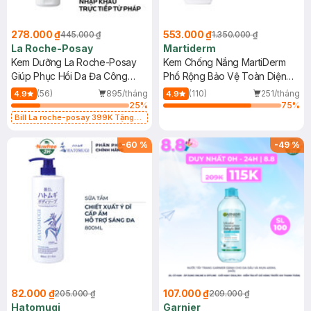
278.000 ₫
553.000 ₫
445.000 ₫
1.350.000 ₫
La Roche-Posay
Martiderm
Kem Dưỡng La Roche-Posay
Kem Chống Nắng MartiDerm
Giúp Phục Hồi Da Đa Công
Phổ Rộng Bảo Vệ Toàn Diện
Dụng 40ml
40ml
(56)
895/tháng
(110)
251/tháng
4.9
4.9
25
%
75
%
Bill La roche-posay 399K Tặng
Gel rửa mặt da dầu nhạy cảm 50ml
(SL có hạn)
-
60
%
-
49
%
82.000 ₫
107.000 ₫
205.000 ₫
209.000 ₫
Hatomugi
Garnier