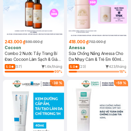
243.000 ₫
418.000 ₫
590.000 ₫
702.000 ₫
Cocoon
Anessa
Combo 2 Nước Tẩy Trang Bí
Sữa Chống Nắng Anessa Cho
Đao Cocoon Làm Sạch & Giảm
Da Nhạy Cảm & Trẻ Em 60ml
Dầu 500ml
(Mới)
(57)
1.6k/tháng
(23)
423/tháng
5.0
5.0
99
%
16
%
-
38
%
-
59
%