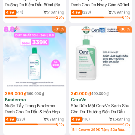
Dưỡng Da Kiềm Dầu 60ml (Bản
Dành Cho Da Nhạy Cảm 500ml
Mới)
(44)
516/tháng
(228)
789/tháng
4.9
4.9
25
%
64
%
-
31
%
-
30
%
386.000 ₫
341.000 ₫
560.000 ₫
490.000 ₫
Bioderma
CeraVe
Nước Tẩy Trang Bioderma
Sữa Rửa Mặt CeraVe Sạch Sâu
Dành Cho Da Dầu & Hỗn Hợp
Cho Da Thường Đến Da Dầu
500ml
473ml
(228)
621/tháng
(116)
1.5k/tháng
4.9
4.9
64
%
17
%
Bill Cerave 299K Tặng Sữa Rửa
Mặt Cerave 30ml (SL có hạn)