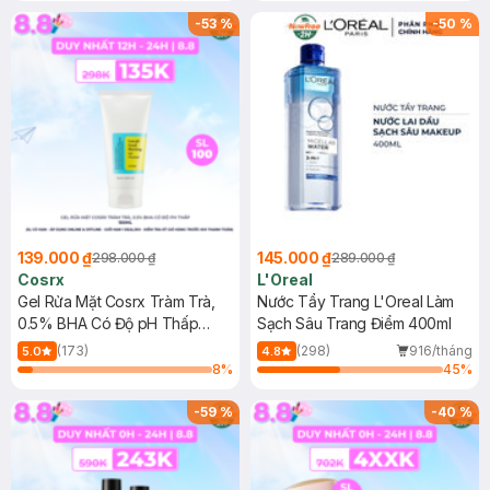
-
53
%
-
50
%
139.000 ₫
145.000 ₫
298.000 ₫
289.000 ₫
Cosrx
L'Oreal
Gel Rửa Mặt Cosrx Tràm Trà,
Nước Tẩy Trang L'Oreal Làm
0.5% BHA Có Độ pH Thấp
Sạch Sâu Trang Điểm 400ml
150ml
(173)
(298)
916/tháng
5.0
4.8
8
%
45
%
-
59
%
-
40
%