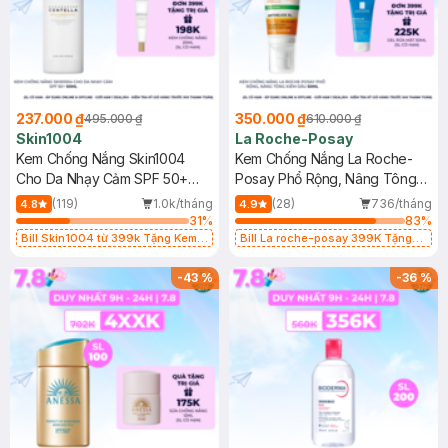
237.000 ₫
350.000 ₫
495.000 ₫
610.000 ₫
Skin1004
La Roche-Posay
Kem Chống Nắng Skin1004
Kem Chống Nắng La Roche-
Cho Da Nhạy Cảm SPF 50+
Posay Phổ Rộng, Nâng Tông
50ml
Kiềm Dầu 50ml
(119)
1.0k/tháng
(28)
736/tháng
4.8
4.9
31
%
83
%
Bill Skin1004 từ 399k Tặng Kem
Bill La roche-posay 399K Tặng
Chống Nắng Cho Da Nhạy Cảm
Gel rửa mặt da dầu nhạy cảm 50ml
SPF 50+ 20ml (SL Có Hạn)
(SL có hạn)
-
43
%
-
36
%