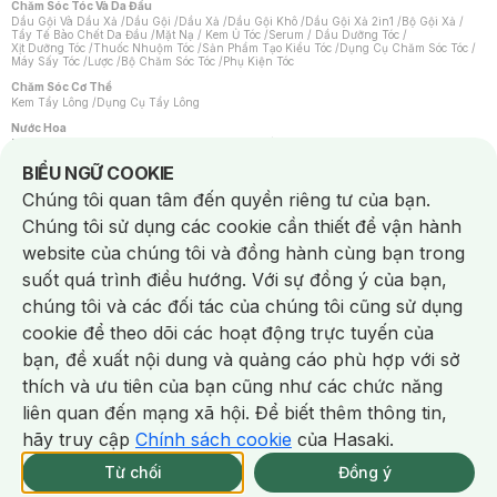
Chăm Sóc Tóc Và Da Đầu
Dầu Gội Và Dầu Xả
/
Dầu Gội
/
Dầu Xả
/
Dầu Gội Khô
/
Dầu Gội Xả 2in1
/
Bộ Gội Xả
/
Tẩy Tế Bào Chết Da Đầu
/
Mặt Nạ / Kem Ủ Tóc
/
Serum / Dầu Dưỡng Tóc
/
Xịt Dưỡng Tóc
/
Thuốc Nhuộm Tóc
/
Sản Phẩm Tạo Kiểu Tóc
/
Dụng Cụ Chăm Sóc Tóc
/
Máy Sấy Tóc
/
Lược
/
Bộ Chăm Sóc Tóc
/
Phụ Kiện Tóc
Chăm Sóc Cơ Thể
Kem Tẩy Lông
/
Dụng Cụ Tẩy Lông
Nước Hoa
Nước Hoa Nữ
/
Nước Hoa Nam
/
Nước Hoa Cao Cấp
/
Xịt Thơm Toàn Thân
/
Nước Hoa Vùng Kín
Notice about cookies usage
BIỂU NGỮ COOKIE
Chăm Sóc Cá Nhân
Chúng tôi quan tâm đến quyền riêng tư của bạn.
Chống Muỗi
/
Khẩu Trang
/
Máy Massage
/
Mặt Nạ Xông Hơi
/
Nước Rửa Tay
/
Sản Phẩm Chăm Sóc Khác
/
Bàn Chải Đánh Răng
/
Bàn Chải Điện
/
Chúng tôi sử dụng các cookie cần thiết để vận hành
Hỗ Trợ Trắng Răng
/
Kem Đánh Răng
/
Máy Tăm Nước
/
Nước Súc Miệng
/
Tăm / Chỉ Nha Khoa
/
Xịt Thơm Miệng
/
Dung Dịch Vệ Sinh
/
Dưỡng Vùng Kín
/
website của chúng tôi và đồng hành cùng bạn trong
Khăn Ướt Vệ Sinh Vùng Kín
/
Băng Vệ Sinh
/
Tampon
/
Bọt Cạo Râu
/
Dao Cạo Râu
/
Máy Cạo Râu
suốt quá trình điều hướng. Với sự đồng ý của bạn,
Vấn Đề Về Da
chúng tôi và các đối tác của chúng tôi cũng sử dụng
Da Dầu / Lỗ Chân Lông To
/
Da Khô / Mất Nước
/
Da Lão Hóa
/
Da Mụn
/
Da Nhạy Cảm / Kích Ứng
/
Da Xỉn Màu
/
Thâm / Nám / Tàn Nhang
/
cookie để theo dõi các hoạt động trực tuyến của
Quầng Thâm & Bọng Mắt
/
Sẹo
/
Viêm Da Cơ Địa
bạn, đề xuất nội dung và quảng cáo phù hợp với sở
Dụng Cụ / Phụ Kiện Chăm Sóc Da
Chat i
Bông Tẩy Trang
/
Khăn Lau Mặt Khô
/
Dụng Cụ / Máy Rửa Mặt
/
Máy Chăm Sóc Da
/
thích và ưu tiên của bạn cũng như các chức năng
Dụng Cụ Chăm Sóc Khác
liên quan đến mạng xã hội. Để biết thêm thông tin,
hãy truy cập
Chính sách cookie
của Hasaki.
NowFree 2H
Giao Nhanh Miễn Phí 2H
Xem chi tiết
Từ chối
Đồng ý
Mua online
67/337 CN CÒN SP
NowFree 2H trễ tặng 100k