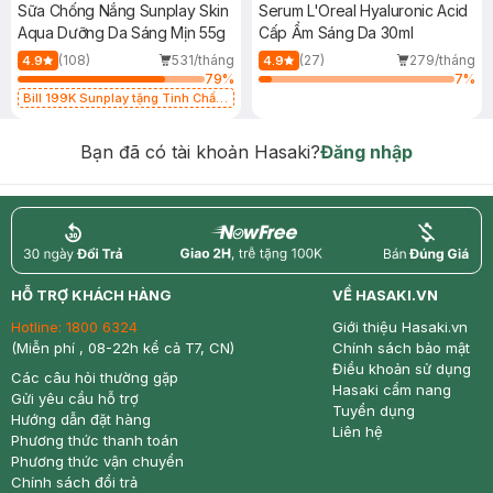
Sữa Chống Nắng Sunplay Skin
Serum L'Oreal Hyaluronic Acid
Aqua Dưỡng Da Sáng Mịn 55g
Cấp Ẩm Sáng Da 30ml
(108)
531/tháng
(27)
279/tháng
4.9
4.9
79
%
7
%
Bill 199K Sunplay tặng Tinh Chất
Chống Nắng 7g trị giá 30K (SL có
hạn)
Bạn đã có tài khoản Hasaki?
Đăng nhập
return
nowfree
price
HỖ TRỢ KHÁCH HÀNG
VỀ HASAKI.VN
Hotline:
1800 6324
Giới thiệu Hasaki.vn
(Miễn phí , 08-22h kể cả T7, CN)
Chính sách bảo mật
Điều khoản sử dụng
Các câu hỏi thường gặp
Hasaki cẩm nang
Gửi yêu cầu hỗ trợ
Tuyển dụng
Hướng dẫn đặt hàng
Liên hệ
Phương thức thanh toán
Phương thức vận chuyển
Chính sách đổi trả