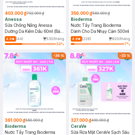
403.000 ₫
356.000 ₫
702.000 ₫
560.000 ₫
Anessa
Bioderma
Sữa Chống Nắng Anessa
Nước Tẩy Trang Bioderma
Dưỡng Da Kiềm Dầu 60ml (Bản
Dành Cho Da Nhạy Cảm 500ml
Mới)
(44)
535/tháng
(228)
820/tháng
4.9
4.9
34
%
7
%
-
36
%
-
33
%
361.000 ₫
327.000 ₫
560.000 ₫
490.000 ₫
Bioderma
CeraVe
Nước Tẩy Trang Bioderma
Sữa Rửa Mặt CeraVe Sạch Sâu