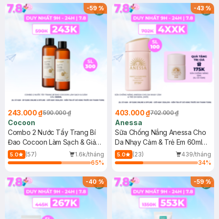
-
59
%
-
43
%
243.000 ₫
403.000 ₫
590.000 ₫
702.000 ₫
Cocoon
Anessa
Combo 2 Nước Tẩy Trang Bí
Sữa Chống Nắng Anessa Cho
Đao Cocoon Làm Sạch & Giảm
Da Nhạy Cảm & Trẻ Em 60ml
Dầu 500ml
(Mới)
(57)
1.6k/tháng
(23)
439/tháng
5.0
5.0
65
%
34
%
-
40
%
-
59
%