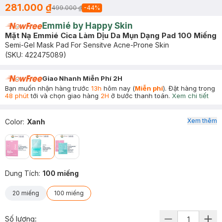
281.000 ₫
499.000 ₫
-
44
%
Emmié by Happy Skin
Mặt Nạ Emmié Cica Làm Dịu Da Mụn Dạng Pad 100 Miếng
Semi-Gel Mask Pad For Sensitve Acne-Prone Skin
(SKU:
422475089
)
Giao Nhanh Miễn Phí 2H
Bạn muốn nhận hàng trước
13h
hôm nay (
Miễn phí
). Đặt hàng trong
48 phút
tới và chọn giao hàng
2H
ở bước thanh toán.
Xem chi tiết
Xem thêm
Color
:
Xanh
Dung Tích
:
100 miếng
20 miếng
100 miếng
Số lượng: