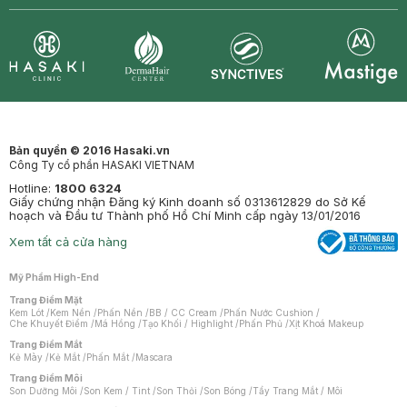
Synctives
Clinic
Dermahair
Mastige
Bản quyền © 2016 Hasaki.vn
Công Ty cổ phần HASAKI VIETNAM
Hotline:
1800 6324
Giấy chứng nhận Đăng ký Kinh doanh số 0313612829 do Sở Kế
hoạch và Đầu tư Thành phố Hồ Chí Minh cấp ngày 13/01/2016
Xem tất cả cửa hàng
Mỹ Phẩm High-End
Trang Điểm Mặt
Kem Lót
/
Kem Nền
/
Phấn Nền
/
BB / CC Cream
/
Phấn Nước Cushion
/
Che Khuyết Điểm
/
Má Hồng
/
Tạo Khối / Highlight
/
Phấn Phủ
/
Xịt Khoá Makeup
Trang Điểm Mắt
Kẻ Mày
/
Kẻ Mắt
/
Phấn Mắt
/
Mascara
Trang Điểm Môi
Son Dưỡng Môi
/
Son Kem / Tint
/
Son Thỏi
/
Son Bóng
/
Tẩy Trang Mắt / Môi