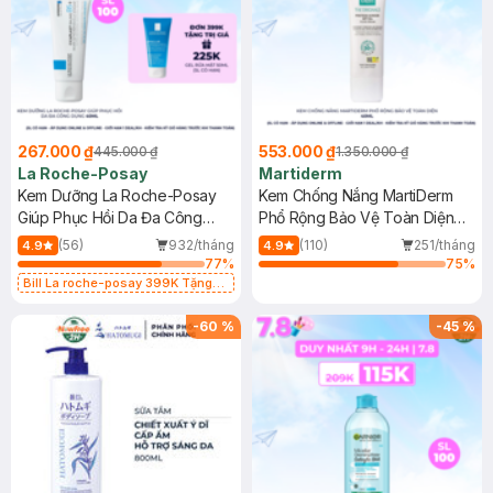
267.000 ₫
553.000 ₫
445.000 ₫
1.350.000 ₫
La Roche-Posay
Martiderm
Kem Dưỡng La Roche-Posay
Kem Chống Nắng MartiDerm
Giúp Phục Hồi Da Đa Công
Phổ Rộng Bảo Vệ Toàn Diện
Dụng 40ml
40ml
(56)
932/tháng
(110)
251/tháng
4.9
4.9
77
%
75
%
Bill La roche-posay 399K Tặng
Gel rửa mặt da dầu nhạy cảm 50ml
(SL có hạn)
-
60
%
-
45
%