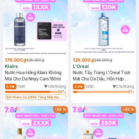
179.000 ₫
129.000 ₫
435.000 ₫
249.000 ₫
Klairs
L'Oreal
Nước Hoa Hồng Klairs Không
Nước Tẩy Trang L'Oreal Tươi
Mùi Cho Da Nhạy Cảm 180ml
Mát Cho Da Dầu, Hỗn Hợp
400ml
(148)
1.8k/tháng
(298)
2.1k/tháng
4.8
4.8
86
%
8
%
Bill Klairs từ 299k Tặng Mặt Nạ
Làm Dịu Da & Kiểm Soát Dầu Nhờn
25ml (SL Có Hạn)
-
52
%
-
43
%