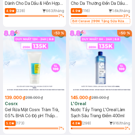
Dành Cho Da Dầu & Hỗn Hợp
Cho Da Thường Đến Da Dầu
500ml
473ml
(228)
663/tháng
(116)
1.6k/tháng
4.9
4.9
7
%
31
%
Bill Cerave 299K Tặng Sữa Rửa
Mặt Cerave 30ml (SL có hạn)
-
53
%
-
50
%
139.000 ₫
145.000 ₫
298.000 ₫
289.000 ₫
Cosrx
L'Oreal
Gel Rửa Mặt Cosrx Tràm Trà,
Nước Tẩy Trang L'Oreal Làm
0.5% BHA Có Độ pH Thấp
Sạch Sâu Trang Điểm 400ml
150ml
(173)
(298)
916/tháng
5.0
4.8
7
%
3
%