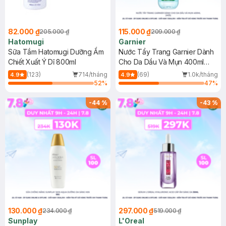
82.000 ₫
115.000 ₫
205.000 ₫
209.000 ₫
Hatomugi
Garnier
Sữa Tắm Hatomugi Dưỡng Ẩm
Nước Tẩy Trang Garnier Dành
Chiết Xuất Ý Dĩ 800ml
Cho Da Dầu Và Mụn 400ml
(Mới)
(123)
714/tháng
(69)
1.0k/tháng
4.9
4.9
52
%
47
%
-
44
%
-
43
%
130.000 ₫
297.000 ₫
234.000 ₫
519.000 ₫
Sunplay
L'Oreal