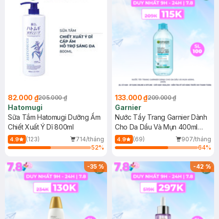
82.000 ₫
133.000 ₫
205.000 ₫
209.000 ₫
Hatomugi
Garnier
Sữa Tắm Hatomugi Dưỡng Ẩm
Nước Tẩy Trang Garnier Dành
Chiết Xuất Ý Dĩ 800ml
Cho Da Dầu Và Mụn 400ml
(Mới)
(123)
714/tháng
(69)
907/tháng
4.9
4.9
52
%
64
%
-
35
%
-
42
%