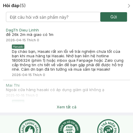
Hỏi đáp
(
5
)
C. TRANG
Đã mua hàng
Gửi
2025-07-13
ok thật sự nha...mê ròi ék..
DagTh Dieu Linhh
để 26k 2m mà giao có 1m
-
2025-07-13
Hasaki
2026-04-15
Thích
0
Hasaki xin chào! Hasaki cảm ơn C. TRANG đã dành thời gian
đánh giá. Sự hài lòng của khách hàng là động lực to lớn để
Hasaki
Hasaki ngày càng phát triển hơn nữa về chất lượng dịch vụ.
Dạ chào bạn, Hasaki rất xin lỗi về trải nghiệm chưa tốt của
Cảm ơn bạn đã tin tưởng và mua sắm tại Hasaki!
bạn khi mua hàng tại Hasaki. Nhờ bạn liên hệ hotline
18006324 (phím 1) hoặc inbox qua Fanpage hoặc Zalo cung
cấp thông tin chi tiết về vấn đề bạn gặp phải để được hỗ trợ
nhé. Cảm ơn bạn đã tin tưởng và mua sắm tại Hasaki!
2026-04-15
Thích
0
Mai Thi
Ngoài cửa hàng hasaki có áp dụng giảm giá không ạ
2025-10-18
Thích
0
Hasaki
Dạ deal và quà khuyến mãi được áp dụng cả online và offline
Xem tất cả
ạ, tuy nhiên do số lượng quà tặng có hạn và tùy vào lượng
khách mỗi chi nhánh không cố định nên trước khi thanh toán
bạn có thể nhờ cashier kiểm tra lại quà tặng và giá trước bạn
nhé
2025-10-19
Thích
0