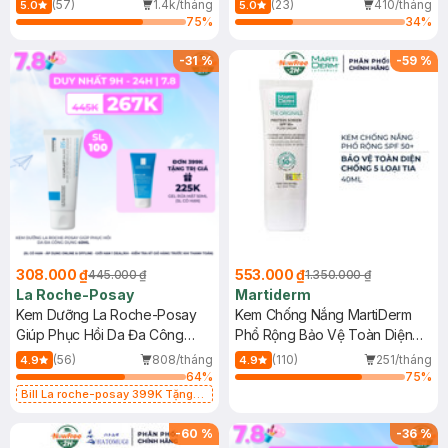
(57)
1.4k/tháng
(23)
410/tháng
5.0
5.0
75
%
34
%
-
31
%
-
59
%
308.000 ₫
553.000 ₫
445.000 ₫
1.350.000 ₫
La Roche-Posay
Martiderm
Kem Dưỡng La Roche-Posay
Kem Chống Nắng MartiDerm
Giúp Phục Hồi Da Đa Công
Phổ Rộng Bảo Vệ Toàn Diện
Dụng 40ml
40ml
(56)
808/tháng
(110)
251/tháng
4.9
4.9
64
%
75
%
Bill La roche-posay 399K Tặng
Gel rửa mặt da dầu nhạy cảm 50ml
(SL có hạn)
-
60
%
-
36
%