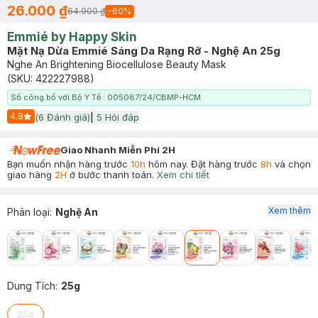
26.000 ₫
64.900 ₫
-
60
%
Emmié by Happy Skin
Mặt Nạ Dừa Emmié Sáng Da Rạng Rỡ - Nghệ An 25g
Nghe An Brightening Biocellulose Beauty Mask
(SKU:
422227988
)
Số công bố với Bộ Y Tế : 005087/24/CBMP-HCM
4.8
(
6
Đánh giá)
|
5
Hỏi đáp
Start Icon
Giao Nhanh Miễn Phí 2H
Bạn muốn nhận hàng trước
10h
hôm nay. Đặt hàng trước
8h
và chọn
giao hàng
2H
ở bước thanh toán.
Xem chi tiết
Xem thêm
Phân loại
:
Nghệ An
Dung Tích
:
25g
25g