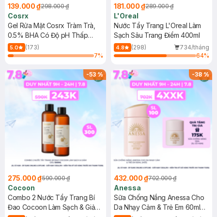
139.000 ₫
181.000 ₫
298.000 ₫
289.000 ₫
Cosrx
L'Oreal
Gel Rửa Mặt Cosrx Tràm Trà,
Nước Tẩy Trang L'Oreal Làm
0.5% BHA Có Độ pH Thấp
Sạch Sâu Trang Điểm 400ml
150ml
(173)
(298)
734/tháng
5.0
4.8
7
%
64
%
-
53
%
-
38
%
275.000 ₫
432.000 ₫
590.000 ₫
702.000 ₫
Cocoon
Anessa
Combo 2 Nước Tẩy Trang Bí
Sữa Chống Nắng Anessa Cho
Đao Cocoon Làm Sạch & Giảm
Da Nhạy Cảm & Trẻ Em 60ml
Dầu 500ml
(Mới)