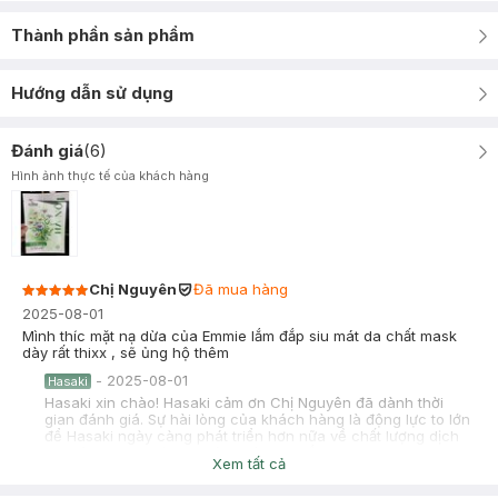
Thành phần sản phẩm
Hướng dẫn sử dụng
Đánh giá
(
6
)
Hình ảnh thực tế của khách hàng
Chị Nguyên
Đã mua hàng
2025-08-01
Mình thíc mặt nạ dừa của Emmie lắm đắp siu mát da chất mask
dày rất thixx , sẽ ủng hộ thêm
-
2025-08-01
Hasaki
Hasaki xin chào! Hasaki cảm ơn Chị Nguyên đã dành thời
gian đánh giá. Sự hài lòng của khách hàng là động lực to lớn
để Hasaki ngày càng phát triển hơn nữa về chất lượng dịch
vụ. Cảm ơn bạn đã tin tưởng và mua sắm tại Hasaki!
Xem tất cả