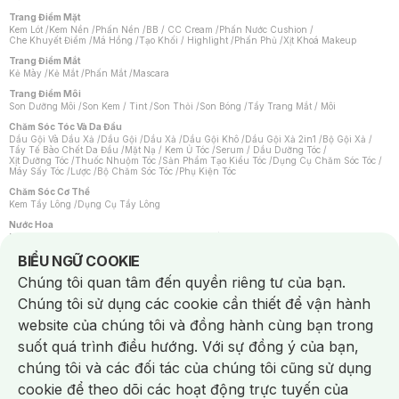
Trang Điểm Mặt
Kem Lót
/
Kem Nền
/
Phấn Nền
/
BB / CC Cream
/
Phấn Nước Cushion
/
Che Khuyết Điểm
/
Má Hồng
/
Tạo Khối / Highlight
/
Phấn Phủ
/
Xịt Khoá Makeup
Trang Điểm Mắt
Kẻ Mày
/
Kẻ Mắt
/
Phấn Mắt
/
Mascara
Trang Điểm Môi
Son Dưỡng Môi
/
Son Kem / Tint
/
Son Thỏi
/
Son Bóng
/
Tẩy Trang Mắt / Môi
Chăm Sóc Tóc Và Da Đầu
Dầu Gội Và Dầu Xả
/
Dầu Gội
/
Dầu Xả
/
Dầu Gội Khô
/
Dầu Gội Xả 2in1
/
Bộ Gội Xả
/
Tẩy Tế Bào Chết Da Đầu
/
Mặt Nạ / Kem Ủ Tóc
/
Serum / Dầu Dưỡng Tóc
/
Xịt Dưỡng Tóc
/
Thuốc Nhuộm Tóc
/
Sản Phẩm Tạo Kiểu Tóc
/
Dụng Cụ Chăm Sóc Tóc
/
Máy Sấy Tóc
/
Lược
/
Bộ Chăm Sóc Tóc
/
Phụ Kiện Tóc
Chăm Sóc Cơ Thể
Kem Tẩy Lông
/
Dụng Cụ Tẩy Lông
Nước Hoa
Nước Hoa Nữ
/
Nước Hoa Nam
/
Nước Hoa Cao Cấp
/
Xịt Thơm Toàn Thân
/
Nước Hoa Vùng Kín
Notice about cookies usage
BIỂU NGỮ COOKIE
Chăm Sóc Cá Nhân
Chúng tôi quan tâm đến quyền riêng tư của bạn.
Chống Muỗi
/
Khẩu Trang
/
Máy Massage
/
Mặt Nạ Xông Hơi
/
Nước Rửa Tay
/
Sản Phẩm Chăm Sóc Khác
/
Bàn Chải Đánh Răng
/
Bàn Chải Điện
/
Chúng tôi sử dụng các cookie cần thiết để vận hành
Hỗ Trợ Trắng Răng
/
Kem Đánh Răng
/
Máy Tăm Nước
/
Nước Súc Miệng
/
Tăm / Chỉ Nha Khoa
/
Xịt Thơm Miệng
/
Dung Dịch Vệ Sinh
/
Dưỡng Vùng Kín
/
website của chúng tôi và đồng hành cùng bạn trong
Khăn Ướt Vệ Sinh Vùng Kín
/
Băng Vệ Sinh
/
Tampon
/
Bọt Cạo Râu
/
Dao Cạo Râu
/
Máy Cạo Râu
suốt quá trình điều hướng. Với sự đồng ý của bạn,
Vấn Đề Về Da
chúng tôi và các đối tác của chúng tôi cũng sử dụng
Da Dầu / Lỗ Chân Lông To
/
Da Khô / Mất Nước
/
Da Lão Hóa
/
Da Mụn
/
Da Nhạy Cảm / Kích Ứng
/
Da Xỉn Màu
/
Thâm / Nám / Tàn Nhang
/
cookie để theo dõi các hoạt động trực tuyến của
Quầng Thâm & Bọng Mắt
/
Sẹo
/
Viêm Da Cơ Địa