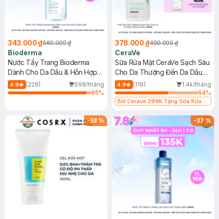
343.000 ₫
378.000 ₫
560.000 ₫
490.000 ₫
Bioderma
CeraVe
Nước Tẩy Trang Bioderma
Sữa Rửa Mặt CeraVe Sạch Sâu
Dành Cho Da Dầu & Hỗn Hợp
Cho Da Thường Đến Da Dầu
500ml
473ml
(228)
698/tháng
(116)
1.4k/tháng
4.9
4.9
95
%
64
%
Bill Cerave 299K Tặng Sữa Rửa
Mặt Cerave 30ml (SL có hạn)
-
53
%
-
37
%