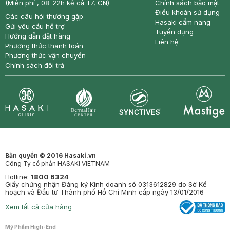
(Miễn phí , 08-22h kể cả T7, CN)
Chính sách bảo mật
Điều khoản sử dụng
Các câu hỏi thường gặp
Hasaki cẩm nang
Gửi yêu cầu hỗ trợ
Tuyển dụng
Hướng dẫn đặt hàng
Liên hệ
Phương thức thanh toán
Phương thức vận chuyển
Chính sách đổi trả
Synctives
Clinic
Dermahair
Mastige
Bản quyền © 2016 Hasaki.vn
Công Ty cổ phần HASAKI VIETNAM
Hotline:
1800 6324
Giấy chứng nhận Đăng ký Kinh doanh số 0313612829 do Sở Kế
hoạch và Đầu tư Thành phố Hồ Chí Minh cấp ngày 13/01/2016
Xem tất cả cửa hàng
Mỹ Phẩm High-End