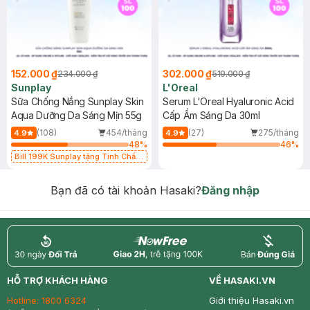
152.000 ₫
302.000 ₫
234.000 ₫
519.000 ₫
Sunplay
L'Oreal
Sữa Chống Nắng Sunplay Skin
Serum L'Oreal Hyaluronic Acid
Aqua Dưỡng Da Sáng Mịn 55g
Cấp Ẩm Sáng Da 30ml
(108)
454/tháng
(27)
275/tháng
4.9
4.9
48
%
46
%
Bill 199K Sunplay tặng Tinh Chất
Chống Nắng 7g trị giá 30K (SL có
hạn)
Bạn đã có tài khoản Hasaki?
Đăng nhập
return
nowfree
price
HỖ TRỢ KHÁCH HÀNG
VỀ HASAKI.VN
Hotline:
1800 6324
Giới thiệu Hasaki.vn