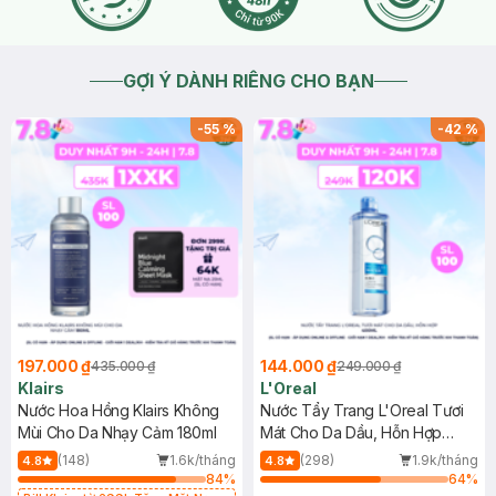
GỢI Ý DÀNH RIÊNG CHO BẠN
-
55
%
-
42
%
197.000 ₫
144.000 ₫
435.000 ₫
249.000 ₫
Klairs
L'Oreal
Nước Hoa Hồng Klairs Không
Nước Tẩy Trang L'Oreal Tươi
Mùi Cho Da Nhạy Cảm 180ml
Mát Cho Da Dầu, Hỗn Hợp
400ml
(148)
1.6k/tháng
(298)
1.9k/tháng
4.8
4.8
84
%
64
%