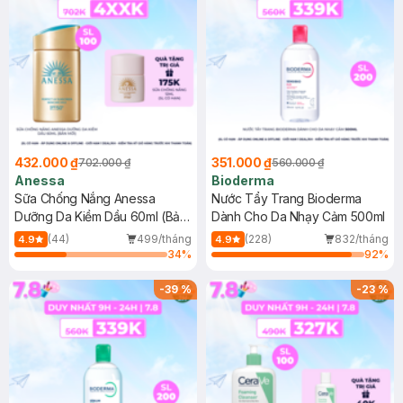
432.000 ₫
351.000 ₫
702.000 ₫
560.000 ₫
Anessa
Bioderma
Sữa Chống Nắng Anessa
Nước Tẩy Trang Bioderma
Dưỡng Da Kiềm Dầu 60ml (Bản
Dành Cho Da Nhạy Cảm 500ml
Mới)
(44)
499/tháng
(228)
832/tháng
4.9
4.9
34
%
92
%
-
39
%
-
23
%