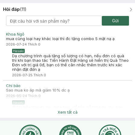
Hỏi đáp
(
11
)
Chị Ly
Đã mua hàng
Gửi
2024-05-30
Trộm vía sài em này hợp!! Sài xong thấy mát mịn mặt em này nếu
Khoa Ngô
mà ai đang tình trạng mụn xưng nhẹ thì sài ổn nha
mua cùng loại hay khác loại thì đc tặng combo 5 mặt nạ ạ
-
2024-05-30
Hasaki
2026-07-24
Thích
0
Hasaki cảm ơn bạn đã luôn tin tưởng và lựa chọn sản phẩm
Hasaki
của Hasaki. Chúc bạn luôn tươi trẻ nhé
Dạ chương trình quà tặng số lượng có hạn, nếu đơn có quà
thì khi bạn thao tác Tiến Hành Đặt Hàng sẽ hiển thị Quà Theo
Đơn với trị giá 0đ, bạn có thể cân nhắc thêm trước khi xác
nhận đặt đơn ạ
2026-07-25
Thích
0
Chí bảo
Sao mua ko áp mã giảm 10% dc ạ
2026-05-24
Thích
0
Hasaki
@Chí bảo Hasaki xin chào bạn, để tiện hỗ trợ hơn cho bạn,
bạn vào mục chat để bên mình tư vấn trực tiếp nhé !
Xem tất cả
2026-05-25
Thích
0
Chí bảo
Đặt nguyên xuân vàng với mặt nạ foodaholic có áp mã dc ko
ạ