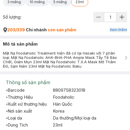
3 miếng
10 miếng
5 miếng
23ml
Số lượng:
203/339
Chi nhánh
còn sản phẩm
Xem thêm
Mô tả sản phẩm
Mặt Nạ Foodaholic Treatment hiện đã có tại Hasaki với 7 phân
loại: Mặt Nạ Foodaholic AHA-BHA-PHA Ample Mask Tẩy Tế Bào
Chết, Giảm Mụn 23ml Mặt Nạ Foodaholic T.X.A Mask Mờ Thâm
Đỏ, Sạm Nám 23ml Mặt Nạ Foodaholic Baku
Thông số sản phẩm
Barcode
8809758323018
Thương Hiệu
Foodaholic
Xuất xứ thương hiệu
Hàn Quốc
Nơi sản xuất
Korea
Loại da
Da thường/Mọi loại da
Dung Tích
23ml