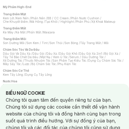
Mỹ Phẩm High-End
Trang Điểm Mặt
Kem Lót
/
Kem Nền
/
Phấn Nền
/
BB / CC Cream
/
Phấn Nước Cushion
/
Che Khuyết Điểm
/
Má Hồng
/
Tạo Khối / Highlight
/
Phấn Phủ
/
Xịt Khoá Makeup
Trang Điểm Mắt
Kẻ Mày
/
Kẻ Mắt
/
Phấn Mắt
/
Mascara
Trang Điểm Môi
Son Dưỡng Môi
/
Son Kem / Tint
/
Son Thỏi
/
Son Bóng
/
Tẩy Trang Mắt / Môi
Chăm Sóc Tóc Và Da Đầu
Dầu Gội Và Dầu Xả
/
Dầu Gội
/
Dầu Xả
/
Dầu Gội Khô
/
Dầu Gội Xả 2in1
/
Bộ Gội Xả
/
Tẩy Tế Bào Chết Da Đầu
/
Mặt Nạ / Kem Ủ Tóc
/
Serum / Dầu Dưỡng Tóc
/
Xịt Dưỡng Tóc
/
Thuốc Nhuộm Tóc
/
Sản Phẩm Tạo Kiểu Tóc
/
Dụng Cụ Chăm Sóc Tóc
/
Máy Sấy Tóc
/
Lược
/
Bộ Chăm Sóc Tóc
/
Phụ Kiện Tóc
Chăm Sóc Cơ Thể
Kem Tẩy Lông
/
Dụng Cụ Tẩy Lông
Nước Hoa
Nước Hoa Nữ
/
Nước Hoa Nam
/
Nước Hoa Cao Cấp
/
Xịt Thơm Toàn Thân
/
Nước Hoa Vùng Kín
Notice about cookies usage
BIỂU NGỮ COOKIE
Chăm Sóc Cá Nhân
Chúng tôi quan tâm đến quyền riêng tư của bạn.
Chống Muỗi
/
Khẩu Trang
/
Máy Massage
/
Mặt Nạ Xông Hơi
/
Nước Rửa Tay
/
Sản Phẩm Chăm Sóc Khác
/
Bàn Chải Đánh Răng
/
Bàn Chải Điện
/
Chúng tôi sử dụng các cookie cần thiết để vận hành
Hỗ Trợ Trắng Răng
/
Kem Đánh Răng
/
Máy Tăm Nước
/
Nước Súc Miệng
/
Tăm / Chỉ Nha Khoa
/
Xịt Thơm Miệng
/
Dung Dịch Vệ Sinh
/
Dưỡng Vùng Kín
/
website của chúng tôi và đồng hành cùng bạn trong
Khăn Ướt Vệ Sinh Vùng Kín
/
Băng Vệ Sinh
/
Tampon
/
Bọt Cạo Râu
/
Dao Cạo Râu
/
Máy Cạo Râu
suốt quá trình điều hướng. Với sự đồng ý của bạn,
Vấn Đề Về Da
chúng tôi và các đối tác của chúng tôi cũng sử dụng
Da Dầu / Lỗ Chân Lông To
/
Da Khô / Mất Nước
/
Da Lão Hóa
/
Da Mụn
/