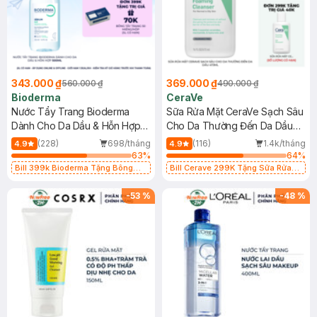
343.000 ₫
369.000 ₫
560.000 ₫
490.000 ₫
Bioderma
CeraVe
Nước Tẩy Trang Bioderma
Sữa Rửa Mặt CeraVe Sạch Sâu
Dành Cho Da Dầu & Hỗn Hợp
Cho Da Thường Đến Da Dầu
500ml
473ml
(228)
698/tháng
(116)
1.4k/tháng
4.9
4.9
63
%
64
%
Bill 399k Bioderma Tặng Bông
Bill Cerave 299K Tặng Sữa Rửa
Tẩy Trang Hộp 50 Miếng (SL có
Mặt Cerave 30ml (SL có hạn)
hạn)
-
53
%
-
48
%