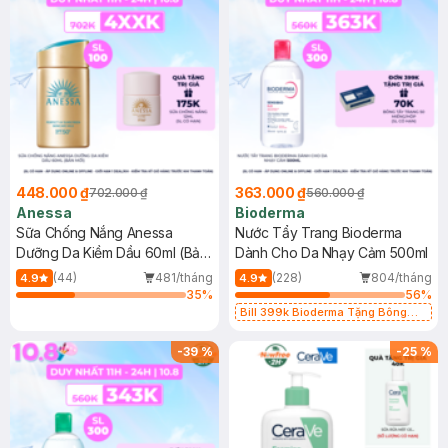
448.000 ₫
363.000 ₫
702.000 ₫
560.000 ₫
Anessa
Bioderma
Sữa Chống Nắng Anessa
Nước Tẩy Trang Bioderma
Dưỡng Da Kiềm Dầu 60ml (Bản
Dành Cho Da Nhạy Cảm 500ml
Mới)
(44)
481/tháng
(228)
804/tháng
4.9
4.9
35
%
56
%
Bill 399k Bioderma Tặng Bông
Tẩy Trang Hộp 50 Miếng (SL có
hạn)
-
39
%
-
25
%