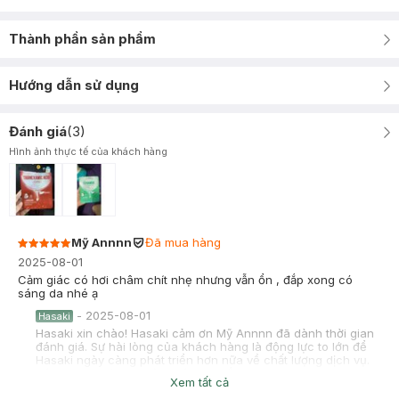
Thành phần sản phẩm
Hướng dẫn sử dụng
Đánh giá
(
3
)
Hình ảnh thực tế của khách hàng
Mỹ Annnn
Đã mua hàng
2025-08-01
Cảm giác có hơi châm chít nhẹ nhưng vẫn ổn , đắp xong có
sáng da nhé ạ
-
2025-08-01
Hasaki
Hasaki xin chào! Hasaki cảm ơn Mỹ Annnn đã dành thời gian
đánh giá. Sự hài lòng của khách hàng là động lực to lớn để
Hasaki ngày càng phát triển hơn nữa về chất lượng dịch vụ.
Cảm ơn bạn đã tin tưởng và mua sắm tại Hasaki!
Xem tất cả