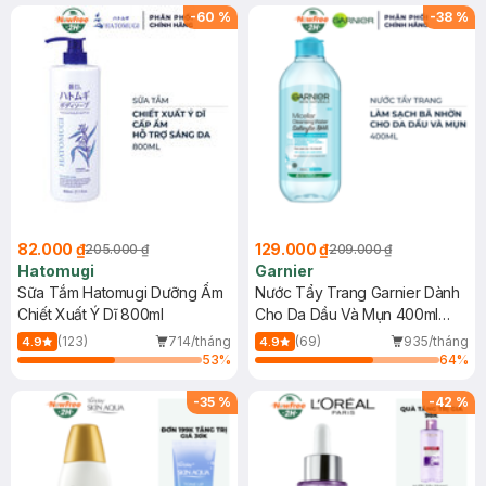
(SL có hạn)
-
60
%
-
38
%
82.000 ₫
129.000 ₫
205.000 ₫
209.000 ₫
Hatomugi
Garnier
Sữa Tắm Hatomugi Dưỡng Ẩm
Nước Tẩy Trang Garnier Dành
Chiết Xuất Ý Dĩ 800ml
Cho Da Dầu Và Mụn 400ml
(Mới)
(123)
714/tháng
(69)
935/tháng
4.9
4.9
53
%
64
%
-
35
%
-
42
%