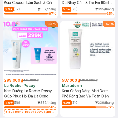
Đao Cocoon Làm Sạch & Giảm
Da Nhạy Cảm & Trẻ Em 60ml
Dầu 500ml
(Mới)
(57)
1.6k/tháng
(23)
395/tháng
5.0
5.0
97
%
35
%
-
33
%
-
57
%
299.000 ₫
587.000 ₫
445.000 ₫
1.350.000 ₫
La Roche-Posay
Martiderm
Kem Dưỡng La Roche-Posay
Kem Chống Nắng MartiDerm
Giúp Phục Hồi Da Đa Công
Phổ Rộng Bảo Vệ Toàn Diện
Dụng 40ml
40ml
(56)
832/tháng
(110)
236/tháng
4.9
4.9
58
%
76
%
Bill La roche-posay 399K Tặng
Gel rửa mặt da dầu nhạy cảm 50ml