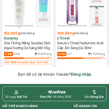
152.000 ₫
302.000 ₫
234.000 ₫
519.000 ₫
Sunplay
L'Oreal
Sữa Chống Nắng Sunplay Skin
Serum L'Oreal Hyaluronic Acid
Aqua Dưỡng Da Sáng Mịn 55g
Cấp Ẩm Sáng Da 30ml
(108)
454/tháng
(27)
275/tháng
4.9
4.9
48
%
63
%
Bill 199K Sunplay tặng Tinh Chất
Chống Nắng 7g trị giá 30K (SL có
hạn)
Bạn đã có tài khoản Hasaki?
Đăng nhập
return
nowfree
price
HỖ TRỢ KHÁCH HÀNG
VỀ HASAKI.VN