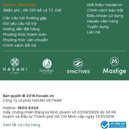
Hotline:
1800 6324
Giới thiệu Hasaki.vn
(Miễn phí , 08-22h kể cả T7, CN)
Chính sách bảo mật
Điều khoản sử dụng
Các câu hỏi thường gặp
Hasaki cẩm nang
Gửi yêu cầu hỗ trợ
Tuyển dụng
Hướng dẫn đặt hàng
Liên hệ
Phương thức thanh toán
Phương thức vận chuyển
Chính sách đổi trả
Synctives
Clinic
Dermahair
Mastige
Bản quyền © 2016 Hasaki.vn
Công Ty cổ phần HASAKI VIETNAM
Hotline:
1800 6324
Giấy chứng nhận Đăng ký Kinh doanh số 0313612829 do Sở Kế
hoạch và Đầu tư Thành phố Hồ Chí Minh cấp ngày 13/01/2016
Xem tất cả cửa hàng