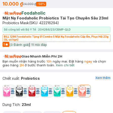
10.000 ₫
24.000 ₫
-
58
%
Foodaholic
Mặt Nạ Foodaholic Probiotics Tái Tạo Chuyên Sâu 23ml
Probiotics Mask
(SKU:
422216294
)
Số công bố với Bộ Y Tế : 204286/23/CBMP-QLD
BILL 129K Foodaholic Tặng 01 Combo 5 Mặt Nạ Foodaholic Cấp Ẩm, Phục Hồi 23g
(SL có hạn)
5
(
3
Đánh giá)
|
11
Hỏi đáp
Start Icon
Giao Nhanh Miễn Phí 2H
Bạn muốn nhận hàng trước
10h
ngày mai. Đặt hàng
ngay
và chọn
giao hàng
2H
ở bước thanh toán.
Xem chi tiết
Xem thêm
Chiết xuất
:
Probiotics
Dung Tích
:
23ml