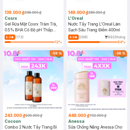
139.000 ₫
149.000 ₫
298.000 ₫
289.000 ₫
Cosrx
L'Oreal
Gel Rửa Mặt Cosrx Tràm Trà,
Nước Tẩy Trang L'Oreal Làm
0.5% BHA Có Độ pH Thấp
Sạch Sâu Trang Điểm 400ml
150ml
(173)
(298)
892/tháng
5.0
4.8
12
%
64
%
-
59
%
-
36
%
243.000 ₫
448.000 ₫
590.000 ₫
702.000 ₫
Cocoon
Anessa
Combo 2 Nước Tẩy Trang Bí
Sữa Chống Nắng Anessa Cho