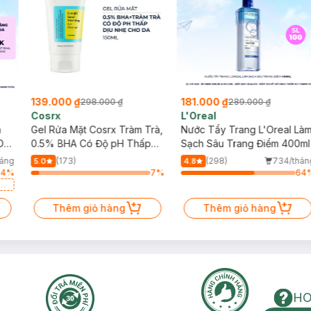
139.000 ₫
181.000 ₫
298.000 ₫
289.000 ₫
Cosrx
L'Oreal
h
Gel Rửa Mặt Cosrx Tràm Trà,
Nước Tẩy Trang L'Oreal Là
Da
0.5% BHA Có Độ pH Thấp
Sạch Sâu Trang Điểm 400ml
150ml
háng
(173)
(298)
734/thán
5.0
4.8
64
%
7
%
64
a
Thêm giỏ hàng
Thêm giỏ hàng
HO