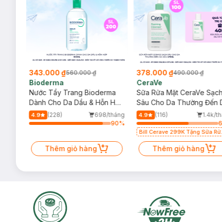
343.000 ₫
378.000 ₫
560.000 ₫
490.000 ₫
Bioderma
CeraVe
rma
Nước Tẩy Trang Bioderma
Sữa Rửa Mặt CeraVe Sạc
m
Dành Cho Da Dầu & Hỗn Hợp
Sâu Cho Da Thường Đến 
500ml
Dầu 473ml
/tháng
(228)
698/tháng
(116)
1.4k/t
4.9
4.9
86
%
90
%
Bill Cerave 299K Tặng Sữa Rử
Mặt Cerave 30ml (SL có hạn)
Thêm giỏ hàng
Thêm giỏ hàng