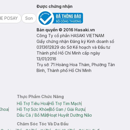
Được chứng nhận
HE POSAY
Son
Bản quyền © 2016 Hasaki.vn
Công Ty cổ phần HASAKI VIETNAM
Giấy chứng nhận Đăng ký Kinh doanh số
0313612829 do Sở Kế hoạch và Đầu tư
Thành phố Hồ Chí Minh cấp ngày
13/01/2016
Trụ sở: 71 Hoàng Hoa Thám, Phường Tân
Bình, Thành phố Hồ Chí Minh
Thực Phẩm Chức Năng
Hỗ Trợ Tiêu Hoá
Hỗ Trợ Tim Mạch
Khoa
Hỗ Trợ Sức Khỏe
Bổ Gan / Giải Rượu
Dầu Cá / Bổ Mắt
Hoạt Huyết Dưỡng Não
Chăm Sóc Tóc Và Da Đầu