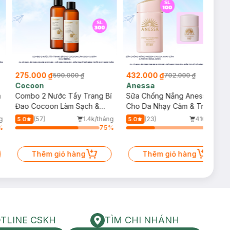
275.000 ₫
432.000 ₫
590.000 ₫
702.000 ₫
Cocoon
Anessa
m
Combo 2 Nước Tẩy Trang Bí
Sữa Chống Nắng Anessa
Đao Cocoon Làm Sạch &
Cho Da Nhạy Cảm & Trẻ Em
Giảm Dầu 500ml
60ml (Mới)
g
(57)
1.4k/tháng
(23)
410/tháng
5.0
5.0
%
75
%
34
%
Thêm giỏ hàng
Thêm giỏ hàng
TLINE CSKH
TÌM CHI NHÁNH
HOTLINE CSKH
Tìm chi nhánh