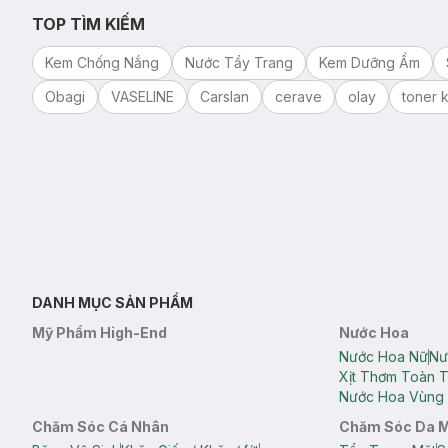
TOP TÌM KIẾM
Kem Chống Nắng
Nước Tẩy Trang
Kem Dưỡng Ẩm
Obagi
VASELINE
Carslan
cerave
olay
toner k
DANH MỤC SẢN PHẨM
Mỹ Phẩm High-End
Nước Hoa
Nước Hoa Nữ
Nư
Xịt Thơm Toàn 
Nước Hoa Vùng 
Chăm Sóc Cá Nhân
Chăm Sóc Da 