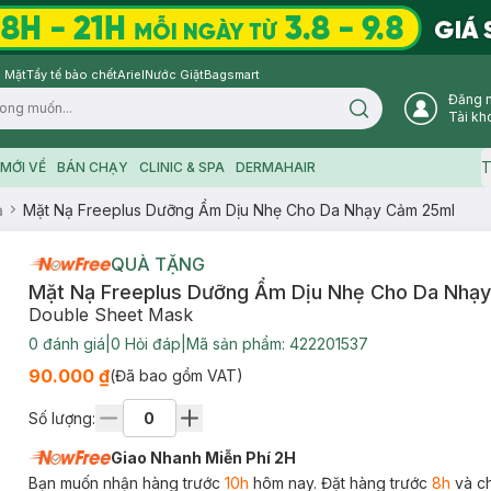
 Mặt
Tẩy tế bào chết
Ariel
Nước Giặt
Bagsmart
Đăng 
Search icon
Tài kh
T
MỚI VỀ
BÁN CHẠY
CLINIC & SPA
DERMAHAIR
ạ
Mặt Nạ Freeplus Dưỡng Ẩm Dịu Nhẹ Cho Da Nhạy Cảm 25ml
QUÀ TẶNG
Mặt Nạ Freeplus Dưỡng Ẩm Dịu Nhẹ Cho Da Nhạ
Double Sheet Mask
0
đánh giá
|
0
Hỏi đáp
|
Mã sản phẩm:
422201537
90.000 ₫
(Đã bao gồm VAT)
Số lượng:
Giao Nhanh Miễn Phí 2H
Bạn muốn nhận hàng trước
10h
hôm nay. Đặt hàng trước
8h
và c