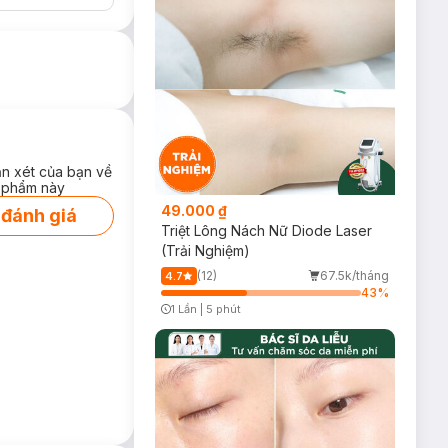
ận xét của bạn về
 phẩm này
49.000 ₫
 đánh giá
Triệt Lông Nách Nữ Diode Laser
(Trải Nghiệm)
(12)
67.5k/tháng
4.7
43
%
1 Lần
|
5 phút
Timer Gray Icon