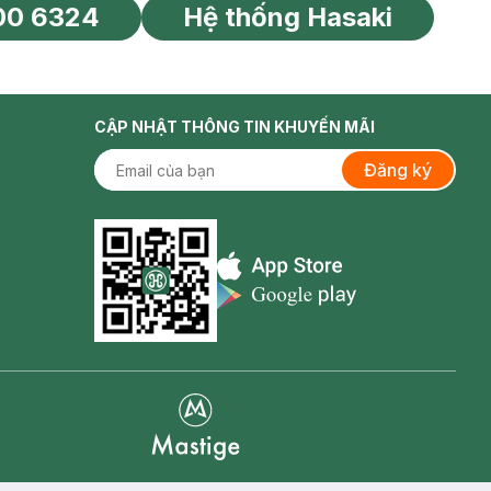
00 6324
Hệ thống Hasaki
tín toàn cầu
CẬP NHẬT THÔNG TIN KHUYẾN MÃI
Đăng ký
Appstore icon
Goolge Play icon
Mastige