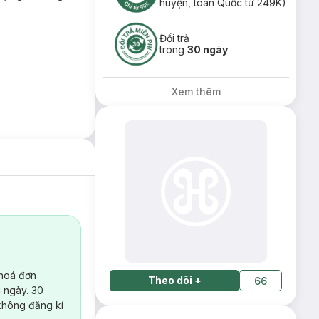
huyện, toàn Quốc từ 249K)
Đổi trả
trong
30 ngày
Xem thêm
 hoá đơn
Theo dõi
+
66
 ngày. 30
không đăng kí