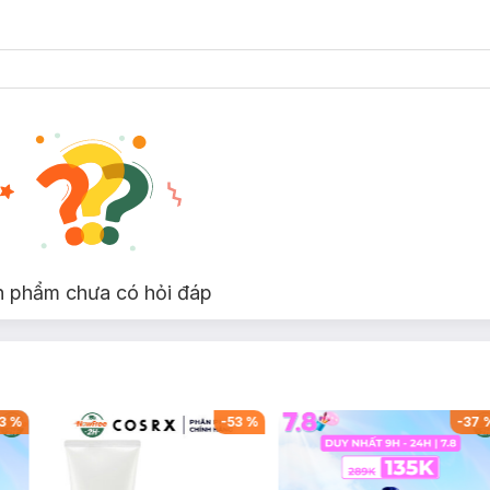
n phẩm chưa có hỏi đáp
3
%
-
53
%
-
37