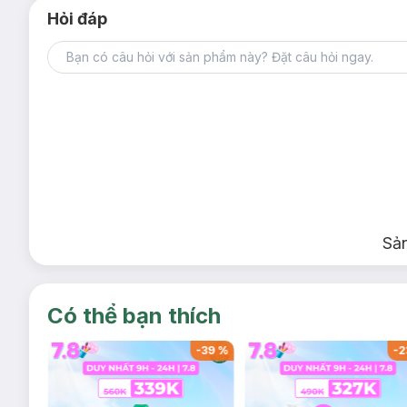
Hỏi đáp
Sả
Có thể bạn thích
-
37
%
-
39
%
-
2