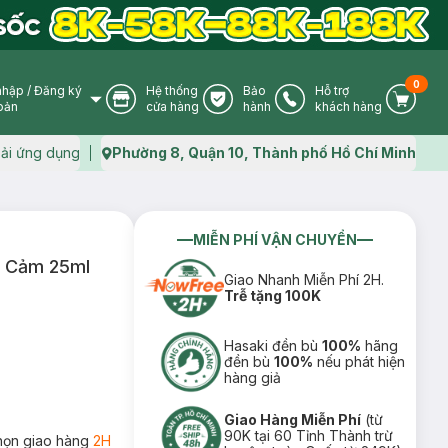
0
nhập
/
Đăng ký
Hệ thống
Bảo
Hỗ trợ
User Icon
Store Icon
Warranty Icon
Phone Icon
Cart I
oản
cửa hàng
hành
khách hàng
ải ứng dụng
Phường 8, Quận 10, Thành phố Hồ Chí Minh
Map icon
MIỄN PHÍ VẬN CHUYỂN
y Cảm 25ml
Giao Nhanh Miễn Phí 2H.
Trễ tặng 100K
Hasaki đền bù
100%
hãng
đền bù
100%
nếu phát hiện
hàng giả
Giao Hàng Miễn Phí
(từ
90K tại 60 Tỉnh Thành trừ
họn giao hàng
2H