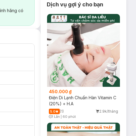
Dịch vụ gợi ý cho bạn
ính hãng có
450.000 ₫
Điện Di Lạnh Chuẩn Hàn Vitamin C
(20%) + H.A
(1)
2.9k/tháng
5.0
1 Lần
|
60 phút
Timer Gray Icon