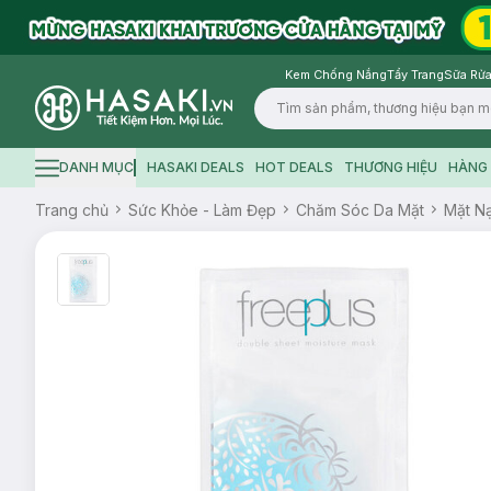
Kem Chống Nắng
Tẩy Trang
Sữa Rửa
Logo
DANH MỤC
HASAKI DEALS
HOT DEALS
THƯƠNG HIỆU
HÀNG 
Hamburger icon
Trang chủ
Sức Khỏe - Làm Đẹp
Chăm Sóc Da Mặt
Mặt N