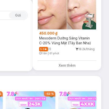
Gửi
450.000 ₫
Mesoderm Dưỡng Sáng Vitamin
C-20% Vùng Mặt (Tây Ban Nha)
(1)
18.2k/tháng
5.0
1 lần
|
61 phút
Timer Gray Icon
Xem thêm
%
-
53
%
-
38
%