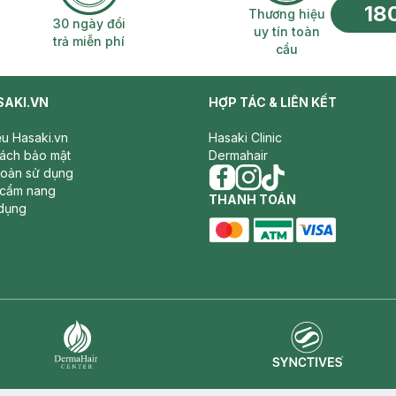
18
n phí 2H
30 ngày đổi trả miễn phí
Thương hiệu uy 
Thương hiệu
30 ngày đổi
uy tín toàn
trả miễn phí
cầu
SAKI.VN
HỢP TÁC & LIÊN KẾT
iệu Hasaki.vn
Hasaki Clinic
sách bảo mật
Dermahair
hoản sử dụng
 cẩm nang
facebook
THANH TOÁN
instagram
tiktok
dụng
master card
ATM card
visa card
Synctives
Dermahair