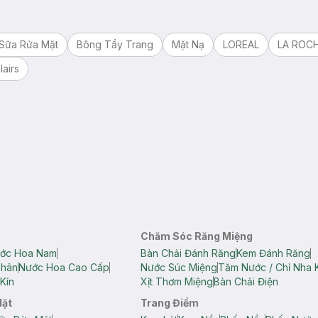
Sữa Rửa Mặt
Bông Tẩy Trang
Mặt Nạ
LOREAL
LA ROC
lairs
Chăm Sóc Răng Miệng
ớc Hoa Nam
Bàn Chải Đánh Răng
Kem Đánh Răng
Thân
Nước Hoa Cao Cấp
Nước Súc Miệng
Tăm Nước / Chỉ Nha 
Kín
Xịt Thơm Miệng
Bàn Chải Điện
Mặt
Trang Điểm