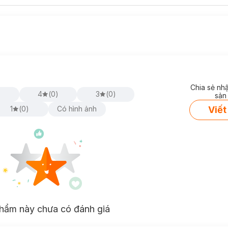
Chia sẻ nh
)
4
(
0
)
3
(
0
)
sản
Viết
1
(
0
)
Có hình ảnh
hẩm này chưa có đánh giá