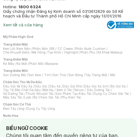
Hotline:
1800 6324
Giấy chứng nhận Đăng ký Kinh doanh số 0313612829 do Sở Kế
hoạch và Đầu tư Thành phố Hồ Chí Minh cấp ngày 13/01/2016
Xem tất cả cửa hàng
Mỹ Phẩm High-End
Trang Điểm Mặt
Kem Lót
/
Kem Nền
/
Phấn Nền
/
BB / CC Cream
/
Phấn Nước Cushion
/
Che Khuyết Điểm
/
Má Hồng
/
Tạo Khối / Highlight
/
Phấn Phủ
/
Xịt Khoá Makeup
Trang Điểm Mắt
Kẻ Mày
/
Kẻ Mắt
/
Phấn Mắt
/
Mascara
Trang Điểm Môi
Son Dưỡng Môi
/
Son Kem / Tint
/
Son Thỏi
/
Son Bóng
/
Tẩy Trang Mắt / Môi
Chăm Sóc Tóc Và Da Đầu
Dầu Gội Và Dầu Xả
/
Dầu Gội
/
Dầu Xả
/
Dầu Gội Khô
/
Dầu Gội Xả 2in1
/
Bộ Gội Xả
/
Tẩy Tế Bào Chết Da Đầu
/
Mặt Nạ / Kem Ủ Tóc
/
Serum / Dầu Dưỡng Tóc
/
Xịt Dưỡng Tóc
/
Thuốc Nhuộm Tóc
/
Sản Phẩm Tạo Kiểu Tóc
/
Dụng Cụ Chăm Sóc Tóc
/
Máy Sấy Tóc
/
Lược
/
Bộ Chăm Sóc Tóc
/
Phụ Kiện Tóc
Chăm Sóc Cơ Thể
Kem Tẩy Lông
/
Dụng Cụ Tẩy Lông
Nước Hoa
Nước Hoa Nữ
/
Nước Hoa Nam
/
Nước Hoa Cao Cấp
/
Xịt Thơm Toàn Thân
/
Nước Hoa Vùng Kín
Notice about cookies usage
BIỂU NGỮ COOKIE
Chăm Sóc Cá Nhân
Chúng tôi quan tâm đến quyền riêng tư của bạn.
Chống Muỗi
/
Khẩu Trang
/
Máy Massage
/
Mặt Nạ Xông Hơi
/
Nước Rửa Tay
/