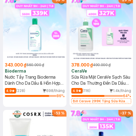
343.000 ₫
378.000 ₫
560.000 ₫
490.000 ₫
Bioderma
CeraVe
Nước Tẩy Trang Bioderma
Sữa Rửa Mặt CeraVe Sạch Sâu
Dành Cho Da Dầu & Hỗn Hợp
Cho Da Thường Đến Da Dầu
500ml
473ml
(228)
698/tháng
(116)
1.4k/tháng
4.9
4.9
86
%
64
%
Bill Cerave 299K Tặng Sữa Rửa
Mặt Cerave 30ml (SL có hạn)
-
53
%
-
37
%