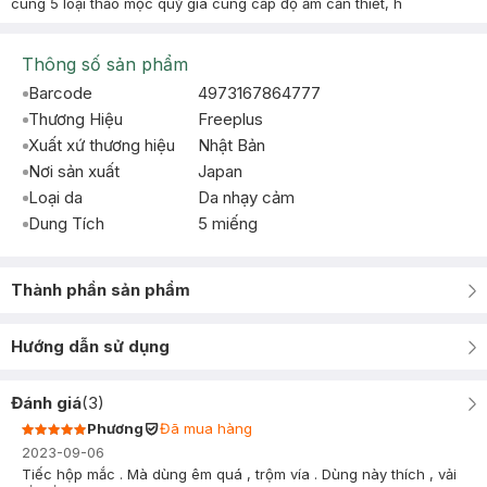
cùng 5 loại thảo mộc quý giá cung cấp độ ẩm cần thiết, h
Thông số sản phẩm
Barcode
4973167864777
Thương Hiệu
Freeplus
Xuất xứ thương hiệu
Nhật Bản
Nơi sản xuất
Japan
Loại da
Da nhạy cảm
Dung Tích
5 miếng
Thành phần sản phẩm
Hướng dẫn sử dụng
Đánh giá
(
3
)
Phương
Đã mua hàng
2023-09-06
Tiếc hộp mắc . Mà dùng êm quá , trộm vía . Dùng này thích , vải