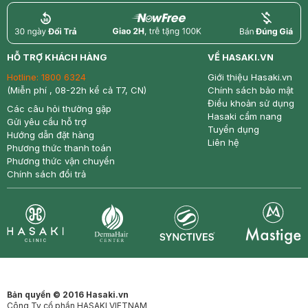
return
nowfree
price
HỖ TRỢ KHÁCH HÀNG
VỀ HASAKI.VN
Hotline:
1800 6324
Giới thiệu Hasaki.vn
(Miễn phí , 08-22h kể cả T7, CN)
Chính sách bảo mật
Điều khoản sử dụng
Các câu hỏi thường gặp
Hasaki cẩm nang
Gửi yêu cầu hỗ trợ
Tuyển dụng
Hướng dẫn đặt hàng
Liên hệ
Phương thức thanh toán
Phương thức vận chuyển
Chính sách đổi trả
Synctives
Clinic
Dermahair
Mastige
Bản quyền © 2016 Hasaki.vn
Công Ty cổ phần HASAKI VIETNAM