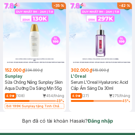
-
35
%
-
42
%
152.000 ₫
302.000 ₫
234.000 ₫
519.000 ₫
Sunplay
L'Oreal
Sữa Chống Nắng Sunplay Skin
Serum L'Oreal Hyaluronic Acid
Aqua Dưỡng Da Sáng Mịn 55g
Cấp Ẩm Sáng Da 30ml
(108)
454/tháng
(27)
275/tháng
4.9
4.9
48
%
45
%
Bill 199K Sunplay tặng Tinh Chất
Chống Nắng 7g trị giá 30K (SL có
hạn)
Bạn đã có tài khoản Hasaki?
Đăng nhập