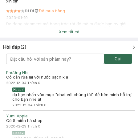
xịn xịn
Di Di
Đã mua hàng
2023-01-19
Da đang steament mà bong tróc rát đỏ mà m được bạn nv giới
thiệu sp này ta nói đắp phát cải thiện nhìu lun ấy . Tuần m đắp 1l
Xem tất cả
à , đúng cứu tinh
Hỏi đáp
(
2
)
Gửi
Phương Nhi
Có cần rửa lại với nước sạch k ạ
2022-12-04
Thích
0
Hasaki
dạ bạn nhấn vào mục "chat với chúng tôi" để bên mình hỗ trợ
cho bạn nhé ạ!
2022-12-04
Thích
0
Yumi Apple
Có 5 miến hả shop
2020-12-29
Thích
0
Hasaki