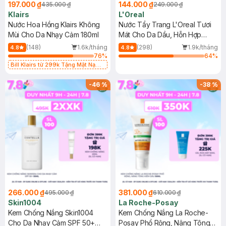
197.000 ₫
144.000 ₫
435.000 ₫
249.000 ₫
Klairs
L'Oreal
Nước Hoa Hồng Klairs Không
Nước Tẩy Trang L'Oreal Tươi
Mùi Cho Da Nhạy Cảm 180ml
Mát Cho Da Dầu, Hỗn Hợp
400ml
(148)
1.6k/tháng
(298)
1.9k/tháng
4.8
4.8
76
%
64
%
Bill Klairs từ 299k Tặng Mặt Nạ
Làm Dịu Da & Kiểm Soát Dầu Nhờn
25ml (SL Có Hạn)
-
46
%
-
38
%
266.000 ₫
381.000 ₫
495.000 ₫
610.000 ₫
Skin1004
La Roche-Posay
Kem Chống Nắng Skin1004
Kem Chống Nắng La Roche-
Cho Da Nhạy Cảm SPF 50+
Posay Phổ Rộng, Nâng Tông