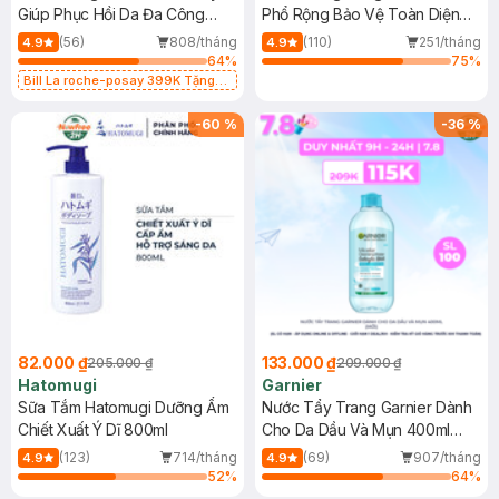
Giúp Phục Hồi Da Đa Công
Phổ Rộng Bảo Vệ Toàn Diện
Dụng 40ml
40ml
(56)
808/tháng
(110)
251/tháng
4.9
4.9
64
%
75
%
Bill La roche-posay 399K Tặng
Gel rửa mặt da dầu nhạy cảm 50ml
(SL có hạn)
-
60
%
-
36
%
82.000 ₫
133.000 ₫
205.000 ₫
209.000 ₫
Hatomugi
Garnier
Sữa Tắm Hatomugi Dưỡng Ẩm
Nước Tẩy Trang Garnier Dành
Chiết Xuất Ý Dĩ 800ml
Cho Da Dầu Và Mụn 400ml
(Mới)
(123)
714/tháng
(69)
907/tháng
4.9
4.9
52
%
64
%