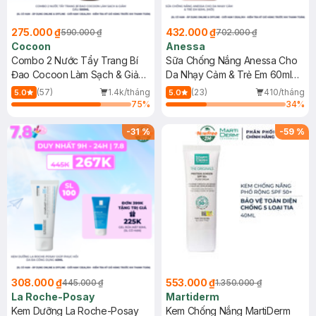
275.000 ₫
432.000 ₫
590.000 ₫
702.000 ₫
Cocoon
Anessa
Combo 2 Nước Tẩy Trang Bí
Sữa Chống Nắng Anessa Cho
Đao Cocoon Làm Sạch & Giảm
Da Nhạy Cảm & Trẻ Em 60ml
Dầu 500ml
(Mới)
(57)
1.4k/tháng
(23)
410/tháng
5.0
5.0
75
%
34
%
-
31
%
-
59
%
308.000 ₫
553.000 ₫
445.000 ₫
1.350.000 ₫
La Roche-Posay
Martiderm
Kem Dưỡng La Roche-Posay
Kem Chống Nắng MartiDerm