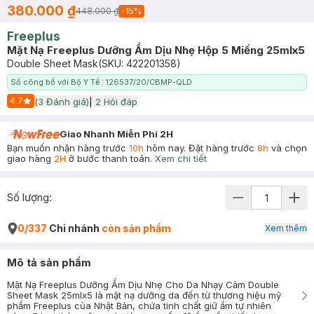
380.000 ₫
448.000 ₫
-
15
%
Freeplus
Mặt Nạ Freeplus Dưỡng Ẩm Dịu Nhẹ Hộp 5 Miếng 25mlx5
Double Sheet Mask
(SKU:
422201358
)
Số công bố với Bộ Y Tế : 126537/20/CBMP-QLD
4.7
(
3
Đánh giá)
|
2
Hỏi đáp
Start Icon
Giao Nhanh Miễn Phí 2H
Bạn muốn nhận hàng trước
10h
hôm nay. Đặt hàng trước
8h
và chọn
giao hàng
2H
ở bước thanh toán.
Xem chi tiết
Số lượng:
0/337
Chi nhánh
còn sản phẩm
Xem thêm
Mô tả sản phẩm
Mặt Nạ Freeplus Dưỡng Ẩm Dịu Nhẹ Cho Da Nhạy Cảm Double
Sheet Mask 25mlx5 là mặt nạ dưỡng da đến từ thương hiệu mỹ
phẩm Freeplus của Nhật Bản, chứa tinh chất giữ ẩm tự nhiên