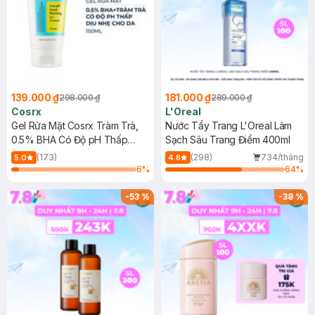
139.000 ₫
181.000 ₫
298.000 ₫
289.000 ₫
Cosrx
L'Oreal
Gel Rửa Mặt Cosrx Tràm Trà,
Nước Tẩy Trang L'Oreal Làm
0.5% BHA Có Độ pH Thấp
Sạch Sâu Trang Điểm 400ml
150ml
(173)
(298)
734/tháng
5.0
4.8
6
%
64
%
-
53
%
-
38
%