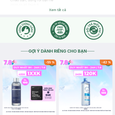
Chào bạn, đúng rồi bạn nè
2020-12-30
Thích
0
Xem tất cả
GỢI Ý DÀNH RIÊNG CHO BẠN
-
55
%
-
42
%