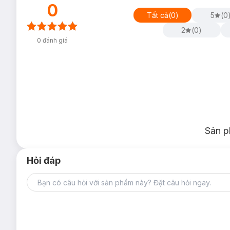
0
Tất cả
(
0
)
5
(
0
2
(
0
)
0
đánh giá
Sản p
Hỏi đáp