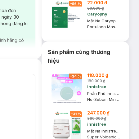
22.000 ₫
-
56
%
50.000 ₫
 hoá đơn
Caryophy
 ngày. 30
Mặt Nạ Caryophy Làm Giảm Mụn, Thâm & Dưỡng Ẩm Da 22g
không đăng kí
Portulaca Mask Sheet 3in1
ính hãng có
Sản phẩm cùng thương
hiệu
118.000 ₫
-
34
%
180.000 ₫
innisfree
Phấn Phủ innisfree Kiềm Dầu Dạng Bột Khoáng 5g (Mới)
No-Sebum Mineral Powder
247.000 ₫
-
31
%
360.000 ₫
innisfree
Mặt Nạ innisfree Chăm Sóc Lỗ Chân Lông 100ml
Super Volcanic Pore Clay Mask
đỏ.