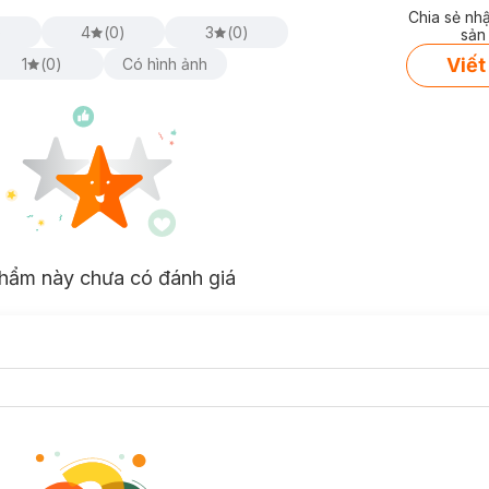
Chia sẻ nh
)
4
(
0
)
3
(
0
)
sản
Viết
1
(
0
)
Có hình ảnh
hẩm này chưa có đánh giá