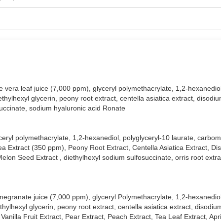
m mại với chiết xuất từ hoa hồng giúp dưỡng ẩm, làm mềm mịn da sạm
ỏe với chiết xuất từ nước lên men kombucha giúp làm sáng da và là
loe vera leaf juice (7,000 ppm), glyceryl polymethacrylate, 1,2-hexanedio
thylhexyl glycerin, peony root extract, centella asiatica extract, disod
osuccinate, sodium hyaluronic acid Ronate
lyceryl polymethacrylate, 1,2-hexanediol, polyglyceryl-10 laurate, carbom
a Extract (350 ppm), Peony Root Extract, Centella Asiatica Extract, D
lon Seed Extract , diethylhexyl sodium sulfosuccinate, orris root extr
pomegranate juice (7,000 ppm), glyceryl Polymethacrylate, 1,2-hexanediol
thylhexyl glycerin, peony root extract, centella asiatica extract, disodi
anilla Fruit Extract, Pear Extract, Peach Extract, Tea Leaf Extract, Apri