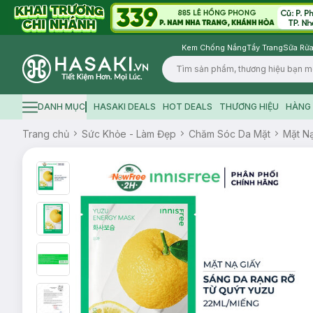
Kem Chống Nắng
Tẩy Trang
Sữa Rửa
Logo
DANH MỤC
HASAKI DEALS
HOT DEALS
THƯƠNG HIỆU
HÀNG 
Hamburger icon
Trang chủ
Sức Khỏe - Làm Đẹp
Chăm Sóc Da Mặt
Mặt N