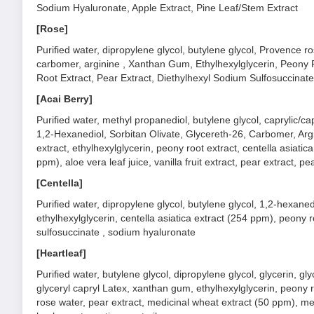
Sodium Hyaluronate, Apple Extract, Pine Leaf/Stem Extract
[Rose]
Purified water, dipropylene glycol, butylene glycol, Provence ro
carbomer, arginine , Xanthan Gum, Ethylhexylglycerin, Peony Ro
Root Extract, Pear Extract, Diethylhexyl Sodium Sulfosuccinate, 
[Acai Berry]
Purified water, methyl propanediol, butylene glycol, caprylic/ca
1,2-Hexanediol, Sorbitan Olivate, Glycereth-26, Carbomer, A
extract, ethylhexylglycerin, peony root extract, centella asiatic
ppm), aloe vera leaf juice, vanilla fruit extract, pear extract, p
[Centella]
Purified water, dipropylene glycol, butylene glycol, 1,2-hexane
ethylhexylglycerin, centella asiatica extract (254 ppm), peony 
sulfosuccinate , sodium hyaluronate
[Heartleaf]
Purified water, butylene glycol, dipropylene glycol, glycerin, g
glyceryl capryl Latex, xanthan gum, ethylhexylglycerin, peony r
rose water, pear extract, medicinal wheat extract (50 ppm), mel