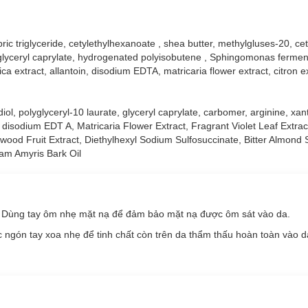
ric triglyceride, cetylethylhexanoate , shea butter, methylgluses-20, cet
, glyceryl caprylate, hydrogenated polyisobutene , Sphingomonas fermen
ica extract, allantoin, disodium EDTA, matricaria flower extract, citron 
t trà xanh giàu độ ẩm giúp dưỡng ẩm và làm sáng làn da khô, tăng c
u độ ẩm giúp dưỡng ẩm, làm dịu và làm mới làn da nhạy cảm kích ứng,
diol, polyglyceryl-10 laurate, glyceryl caprylate, carbomer, arginine, xa
t, disodium EDT A, Matricaria Flower Extract, Fragrant Violet Leaf Extrac
từ quả lựu giúp tăng cường sức sống và độ đàn hồi cho làn da sạm, x
wood Fruit Extract, Diethylhexyl Sodium Sulfosuccinate, Bitter Almond 
t xuất từ lá diếp cá.
am Amyris Bark Oil
. Dùng tay ôm nhẹ mặt nạ để đảm bảo mặt nạ được ôm sát vào da.
c ngón tay xoa nhẹ để tinh chất còn trên da thẩm thấu hoàn toàn vào d