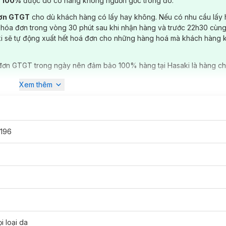
) 100%
được do có hàng không nguồn gốc trong đó.
đơn GTGT
cho dù khách hàng có lấy hay không. Nếu có nhu cầu lấy
 hóa đơn trong vòng 30 phút sau khi nhận hàng và trước 22h30 cùng
ki sẽ tự động xuất hết hoá đơn cho những hàng hoá mà khách hàng 
đơn GTGT trong ngày nên đảm bảo 100% hàng tại Hasaki là hàng ch
Xem thêm
196
i loại da
hiết xuất từ cây rau má giúp làm dịu làn da nhạy cảm, kích ứng, mẩn 