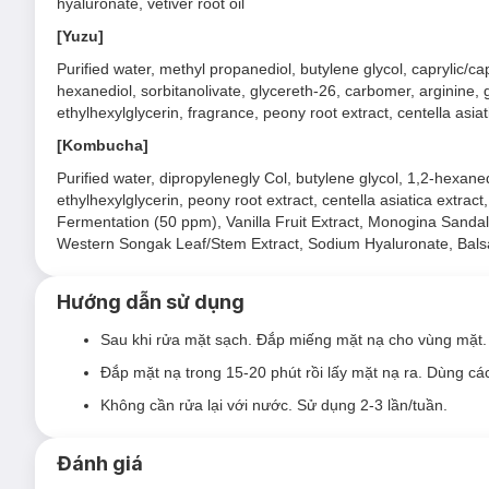
hyaluronate, vetiver root oil
[Yuzu]
Purified water, methyl propanediol, butylene glycol, caprylic/cap
hexanediol, sorbitanolivate, glycereth-26, carbomer, arginine
Dạng tinh chất dưỡng ẩm:
ethylhexylglycerin, fragrance, peony root extract, centella asiat
Chiết xuất Trà Xanh:
Dưỡng ẩm & rạng rỡ với chiết xuấ
[Kombucha]
Chiết xuất Lô Hội:
Dưỡng ẩm với chiết xuất lô hội già
Purified water, dipropylenegly Col, butylene glycol, 1,2-hexane
ethylhexylglycerin, peony root extract, centella asiatica extrac
Chiết xuất Lựu:
Rạng rỡ bừng sức sống với chiết xuất 
Fermentation (50 ppm), Vanilla Fruit Extract, Monogina Sandal
Chiết xuất Diếp Cá:
Dưỡng ẩm & làm dịu da mụn với chiế
Western Songak Leaf/Stem Extract, Sodium Hyaluronate, Bals
Hướng dẫn sử dụng
Sau khi rửa mặt sạch. Đắp miếng mặt nạ cho vùng mặt
Đắp mặt nạ trong 15-20 phút rồi lấy mặt nạ ra. Dùng cá
Không cần rửa lại với nước. Sử dụng 2-3 lần/tuần.
Đánh giá