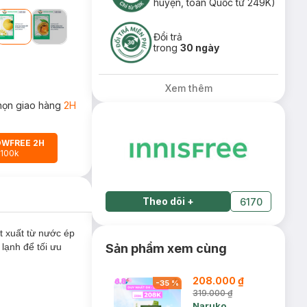
huyện, toàn Quốc từ 249K)
Đổi trả
trong
30 ngày
Xem thêm
họn giao hàng
2H
OWFREE 2H
 100k
Theo dõi
+
6170
 xuất từ nước ép
lạnh để tối ưu
Sản phẩm xem cùng
208.000 ₫
-
35
%
319.000 ₫
Naruko