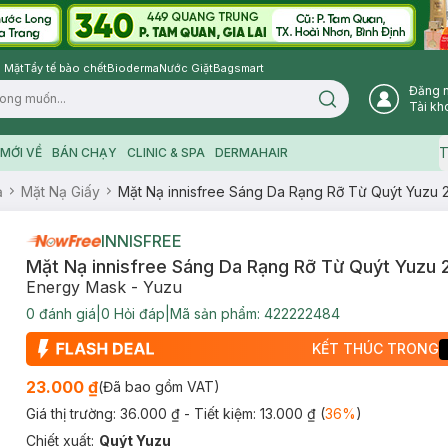
 Mặt
Tẩy tế bào chết
Bioderma
Nước Giặt
Bagsmart
Đăng 
Search icon
Tài kh
T
MỚI VỀ
BÁN CHẠY
CLINIC & SPA
DERMAHAIR
ạ
Mặt Nạ Giấy
Mặt Nạ innisfree Sáng Da Rạng Rỡ Từ Quýt Yuzu 2
INNISFREE
Mặt Nạ innisfree Sáng Da Rạng Rỡ Từ Quýt Yuzu 
Energy Mask - Yuzu
0
đánh giá
|
0
Hỏi đáp
|
Mã sản phẩm:
422222484
KẾT THÚC TRONG
23.000 ₫
(Đã bao gồm VAT)
Giá thị trường:
36.000 ₫
- Tiết kiệm:
13.000 ₫
(
36
%
)
Chiết xuất
:
Quýt Yuzu