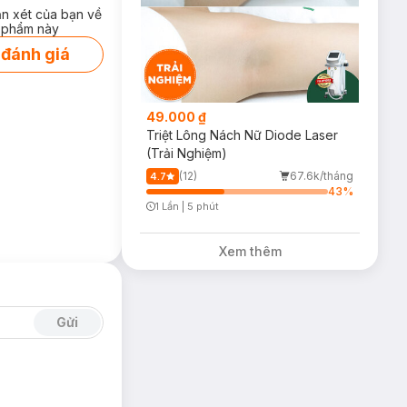
ận xét của bạn về
 phẩm này
 đánh giá
49.000 ₫
Triệt Lông Nách Nữ Diode Laser
(Trải Nghiệm)
(12)
67.6k/tháng
4.7
43
%
1 Lần
|
5 phút
Timer Gray Icon
Xem thêm
Gửi