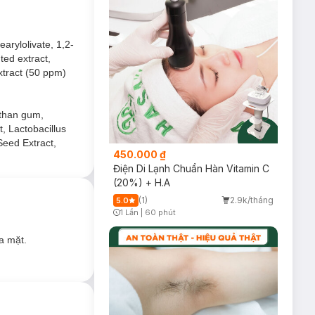
earylolivate, 1,2-
ted extract,
extract (50 ppm)
ường sức sống.
 mẩn đỏ.
nthan gum,
t, Lactobacillus
ỉn, không đều màu.
Seed Extract,
450.000 ₫
Điện Di Lạnh Chuẩn Hàn Vitamin C
(20%) + H.A
(1)
2.9k/tháng
5.0
1 Lần
|
60 phút
Timer Gray Icon
a mặt.