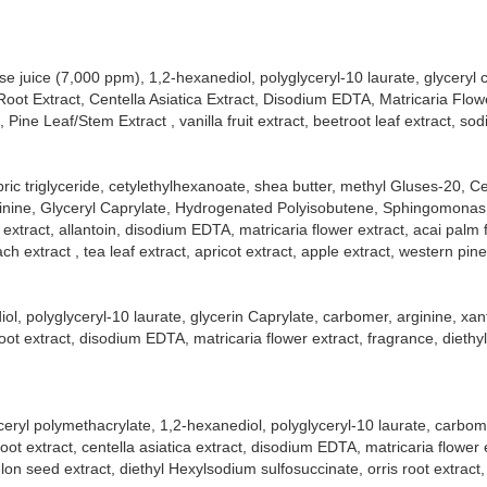
se juice (7,000 ppm), 1,2-hexanediol, polyglyceryl-10 laurate, glyceryl 
ot Extract, Centella Asiatica Extract, Disodium EDTA, Matricaria Flowe
Pine Leaf/Stem Extract , vanilla fruit extract, beetroot leaf extract, s
pric triglyceride, cetylethylhexanoate, shea butter, methyl Gluses-20, Ce
rginine, Glyceryl Caprylate, Hydrogenated Polyisobutene, Sphingomona
a extract, allantoin, disodium EDTA, matricaria flower extract, acai palm f
each extract , tea leaf extract, apricot extract, apple extract, western pin
diol, polyglyceryl-10 laurate, glycerin Caprylate, carbomer, arginine, x
root extract, disodium EDTA, matricaria flower extract, fragrance, dieth
lyceryl polymethacrylate, 1,2-hexanediol, polyglyceryl-10 laurate, carbom
oot extract, centella asiatica extract, disodium EDTA, matricaria flower
on seed extract, diethyl Hexylsodium sulfosuccinate, orris root extract