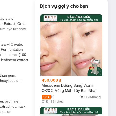
Dịch vụ gợi ý cho bạn
caprylate,
r Extract, Orris
odium hyaluronate
tearyl Olivate,
s Fermentation
ruit extract (100
e leaf/stem extract
anthan gum,
450.000 ₫
ylhexyl sodium
Mesoderm Dưỡng Sáng Vitamin
C-20% Vùng Mặt (Tây Ban Nha)
(1)
18.2k/tháng
5.0
er, arginine,
1 lần
|
61 phút
Timer Gray Icon
 extract, damask
, sodium