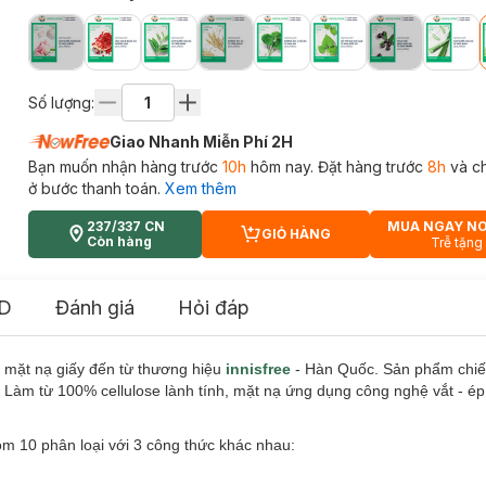
Số lượng:
Giao Nhanh Miễn Phí 2H
Bạn muốn nhận hàng trước
10h
hôm nay. Đặt hàng trước
8h
và c
ở bước thanh toán.
Xem thêm
237/337 CN
MUA NGAY N
GIỎ HÀNG
CART PLUS ICON
Còn hàng
Trễ tặng
D
Đánh giá
Hỏi đáp
 mặt nạ giấy đến từ thương hiệu
innisfree
- Hàn Quốc. Sản phẩm chiết
. Làm từ 100% cellulose lành tính, mặt nạ ứng dụng công nghệ vắt - ép 
m 10 phân loại với 3 công thức khác nhau: