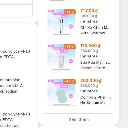
, xỉn, không đều
71.000 ₫
-
35
%
109.000 ₫
innisfree
m mịn làn da xỉn
Chì Kẻ Chân Mày innisfree Màu 5 Expresso Brown (Mới) 0.3g
Auto EyeBrow Pencil
173.000 ₫
-
33
%
260.000 ₫
l, polyglyceryl-10
innisfree
ium EDTA,
Sữa Rửa Mặt innisfree Kiểm Soát Nhờn Tro Núi Lửa & BHA 150g (Mới)
Volcanic Pore BHA Cleansing Foam
er, arginine,
203.000 ₫
-
44
%
isodium EDTA,
360.000 ₫
innisfree
act, sodium
Combo 2 Phấn Phủ innisfree Kiềm Dầu Dạng Bột Khoáng 5g (Mới)
No-Sebum Mineral Powder
, polyglyceryl-10
Xem thêm
um EDTA,
cot Extract,