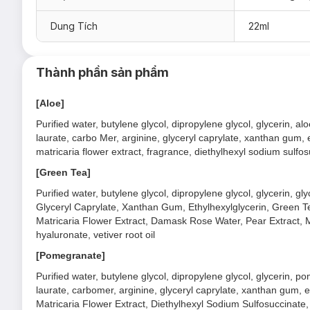
Chiết xuất Hoa Hồng:
Hỗ trợ dưỡng da tươi sáng & mề
Dung Tích
22ml
màu.
Chiết xuất Trà Kombucha:
Dưỡng da mềm mại & sáng kh
màu.
Thành phần sản phẩm
[Aloe]
Purified water, butylene glycol, dipropylene glycol, glycerin, a
laurate, carbo Mer, arginine, glyceryl caprylate, xanthan gum, e
matricaria flower extract, fragrance, diethylhexyl sodium sulf
[Green Tea]
Purified water, butylene glycol, dipropylene glycol, glycerin, g
Glyceryl Caprylate, Xanthan Gum, Ethylhexylglycerin, Green Te
Matricaria Flower Extract, Damask Rose Water, Pear Extract, Me
hyaluronate, vetiver root oil
[Pomegranate]
Purified water, butylene glycol, dipropylene glycol, glycerin, 
laurate, carbomer, arginine, glyceryl caprylate, xanthan gum, e
Matricaria Flower Extract, Diethylhexyl Sodium Sulfosuccinate, V