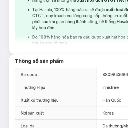
Hàng trộn sẽ không thể
xuất hoá đơn GTGT (VAT
Tại Hasaki, 100% hàng bán ra sẽ được
xuất hoá 
GTGT, quý khách vui lòng cung cấp thông tin xuất
phút sau khi giao hàng thành công, hệ thống Hasa
lấy hoá đơn.
Do
100%
hàng hóa bán ra đều được xuất hết hóa 
nguồn gốc rõ ràng.
Thông số sản phẩm
Barcode
8809843686
Thương Hiệu
innisfree
Xuất xứ thương hiệu
Hàn Quốc
Nơi sản xuất
Korea
Dạng nước tinh chất dịu mát:
Loại da
Da thường/Mọ
Chiết xuất Centella Asiatica:
Dưỡng ẩm & làm dịu với c