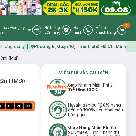
0
nhập
/
Đăng ký
Hệ thống
Bảo
Hỗ trợ
User Icon
Store Icon
Warranty Icon
Phone Icon
Cart I
oản
cửa hàng
hành
khách hàng
ải ứng dụng
Phường 8, Quận 10, Thành phố Hồ Chí Minh
Map icon
2ml (Mới)
MIỄN PHÍ VẬN CHUYỂN
22ml (Mới)
Giao Nhanh Miễn Phí 2H.
Trễ tặng 100K
Hasaki đền bù
100%
hãng
:
:
:
0
01
20
32
đền bù
100%
nếu phát hiện
hàng giả
Giao Hàng Miễn Phí
(từ
90K tại 60 Tỉnh Thành trừ