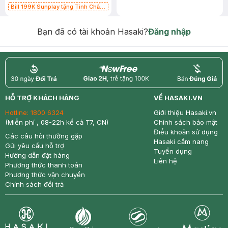
Bill 199K Sunplay tặng Tinh Chất
Chống Nắng 7g trị giá 30K (SL có
hạn)
Bạn đã có tài khoản Hasaki?
Đăng nhập
return
nowfree
price
HỖ TRỢ KHÁCH HÀNG
VỀ HASAKI.VN
Hotline:
1800 6324
Giới thiệu Hasaki.vn
(Miễn phí , 08-22h kể cả T7, CN)
Chính sách bảo mật
Điều khoản sử dụng
Các câu hỏi thường gặp
Hasaki cẩm nang
Gửi yêu cầu hỗ trợ
Tuyển dụng
Hướng dẫn đặt hàng
Liên hệ
Phương thức thanh toán
Phương thức vận chuyển
Chính sách đổi trả