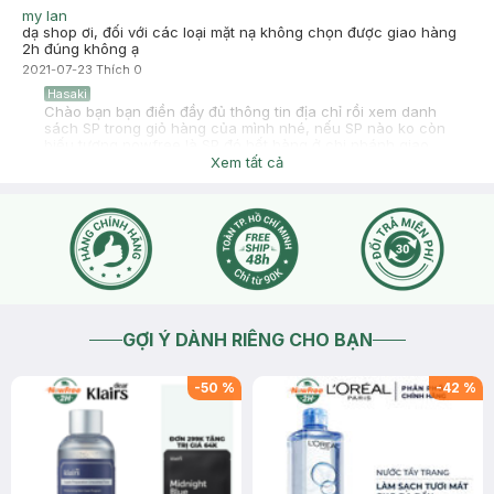
my lan
dạ shop ơi, đối với các loại mặt nạ không chọn được giao hàng
2h đúng không ạ
2021-07-23
Thích
0
Hasaki
Chào bạn bạn điền đầy đủ thông tin địa chỉ rồi xem danh
sách SP trong giỏ hàng của mình nhé, nếu SP nào ko còn
biếu tượng nowfree là SP đó hết hàng ở chi nhánh giao
nhanh đến địa chỉ của bạn nè, bạn có thể cân nhắc thay thế
Xem tất cả
hoặc bỏ SP đó ra để chọn giao nhanh nha
https://hotro.hasaki.vn/van-chuyen-2h.html
2021-07-23
Thích
0
GỢI Ý DÀNH RIÊNG CHO BẠN
-
50
%
-
42
%