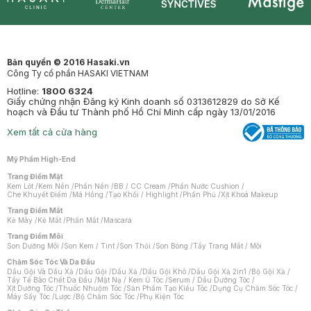
Synctives
Clinic
Dermahair
Mastige
Bản quyền © 2016 Hasaki.vn
Công Ty cổ phần HASAKI VIETNAM
Hotline:
1800 6324
Giấy chứng nhận Đăng ký Kinh doanh số 0313612829 do Sở Kế
hoạch và Đầu tư Thành phố Hồ Chí Minh cấp ngày 13/01/2016
Xem tất cả cửa hàng
Mỹ Phẩm High-End
Trang Điểm Mặt
Kem Lót
/
Kem Nền
/
Phấn Nền
/
BB / CC Cream
/
Phấn Nước Cushion
/
Che Khuyết Điểm
/
Má Hồng
/
Tạo Khối / Highlight
/
Phấn Phủ
/
Xịt Khoá Makeup
Trang Điểm Mắt
Kẻ Mày
/
Kẻ Mắt
/
Phấn Mắt
/
Mascara
Trang Điểm Môi
Son Dưỡng Môi
/
Son Kem / Tint
/
Son Thỏi
/
Son Bóng
/
Tẩy Trang Mắt / Môi
Chăm Sóc Tóc Và Da Đầu
Dầu Gội Và Dầu Xả
/
Dầu Gội
/
Dầu Xả
/
Dầu Gội Khô
/
Dầu Gội Xả 2in1
/
Bộ Gội Xả
/
Tẩy Tế Bào Chết Da Đầu
/
Mặt Nạ / Kem Ủ Tóc
/
Serum / Dầu Dưỡng Tóc
/
Xịt Dưỡng Tóc
/
Thuốc Nhuộm Tóc
/
Sản Phẩm Tạo Kiểu Tóc
/
Dụng Cụ Chăm Sóc Tóc
/
Máy Sấy Tóc
/
Lược
/
Bộ Chăm Sóc Tóc
/
Phụ Kiện Tóc