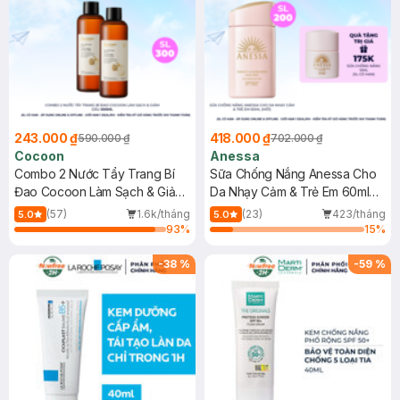
243.000 ₫
418.000 ₫
590.000 ₫
702.000 ₫
Cocoon
Anessa
Combo 2 Nước Tẩy Trang Bí
Sữa Chống Nắng Anessa Cho
Đao Cocoon Làm Sạch & Giảm
Da Nhạy Cảm & Trẻ Em 60ml
Dầu 500ml
(Mới)
(57)
1.6k/tháng
(23)
423/tháng
5.0
5.0
93
%
15
%
-
38
%
-
59
%