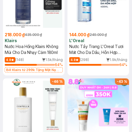
218.000 ₫
144.000 ₫
435.000 ₫
249.000 ₫
Klairs
L'Oreal
Nước Hoa Hồng Klairs Không
Nước Tẩy Trang L'Oreal Tươi
Mùi Cho Da Nhạy Cảm 180ml
Mát Cho Da Dầu, Hỗn Hợp
400ml
(148)
1.5k/tháng
(298)
1.9k/tháng
4.8
4.8
64
%
64
%
Bill Klairs từ 299k Tặng Mặt Nạ
Làm Dịu Da & Kiểm Soát Dầu Nhờn
25ml (SL Có Hạn)
-
46
%
-
43
%