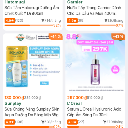
Hatomugi
Garnier
Sữa Tắm Hatomugi Dưỡng Ẩm
Nước Tẩy Trang Garnier Dành
Chiết Xuất Ý Dĩ 800ml
Cho Da Dầu Và Mụn 400ml
(Mới)
(123)
714/tháng
(69)
1.1k/tháng
4.9
4.9
52
%
67
%
-
44
%
-
43
%
130.000 ₫
297.000 ₫
234.000 ₫
519.000 ₫
Sunplay
L'Oreal
Sữa Chống Nắng Sunplay Skin
Serum L'Oreal Hyaluronic Acid
Aqua Dưỡng Da Sáng Mịn 55g
Cấp Ẩm Sáng Da 30ml
(108)
531/tháng
(27)
279/tháng
4.9
4.9
92
%
24
%