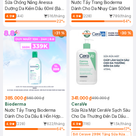
Sữa Chống Nắng Anessa
Nước Tẩy Trang Bioderma
Dưỡng Da Kiềm Dầu 60ml (Bản
Dành Cho Da Nhạy Cảm 500ml
Mới)
(44)
516/tháng
(228)
789/tháng
4.9
4.9
22
%
64
%
-
31
%
-
30
%
385.000 ₫
341.000 ₫
560.000 ₫
490.000 ₫
Bioderma
CeraVe
Nước Tẩy Trang Bioderma
Sữa Rửa Mặt CeraVe Sạch Sâu
Dành Cho Da Dầu & Hỗn Hợp
Cho Da Thường Đến Da Dầu
500ml
473ml
(228)
622/tháng
(116)
1.5k/tháng
4.9
4.9
64
%
17
%
Bill Cerave 299K Tặng Sữa Rửa