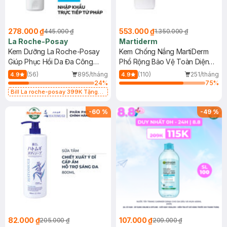
278.000 ₫
553.000 ₫
445.000 ₫
1.350.000 ₫
La Roche-Posay
Martiderm
Kem Dưỡng La Roche-Posay
Kem Chống Nắng MartiDerm
Giúp Phục Hồi Da Đa Công
Phổ Rộng Bảo Vệ Toàn Diện
Dụng 40ml
40ml
(56)
895/tháng
(110)
251/tháng
4.9
4.9
24
%
75
%
Bill La roche-posay 399K Tặng
Gel rửa mặt da dầu nhạy cảm 50ml
(SL có hạn)
-
60
%
-
49
%
82.000 ₫
107.000 ₫
205.000 ₫
209.000 ₫