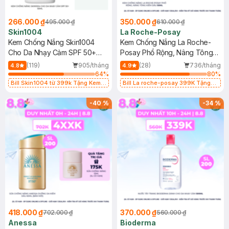
266.000 ₫
350.000 ₫
495.000 ₫
610.000 ₫
Skin1004
La Roche-Posay
Kem Chống Nắng Skin1004
Kem Chống Nắng La Roche-
Cho Da Nhạy Cảm SPF 50+
Posay Phổ Rộng, Nâng Tông
50ml
Kiềm Dầu 50ml
(119)
905/tháng
(28)
736/tháng
4.8
4.9
64
%
80
%
Bill Skin1004 từ 399k Tặng Kem
Bill La roche-posay 399K Tặng
Chống Nắng Cho Da Nhạy Cảm
Gel rửa mặt da dầu nhạy cảm 50ml
SPF 50+ 20ml (SL Có Hạn)
(SL có hạn)
-
40
%
-
34
%
418.000 ₫
370.000 ₫
702.000 ₫
560.000 ₫
Anessa
Bioderma