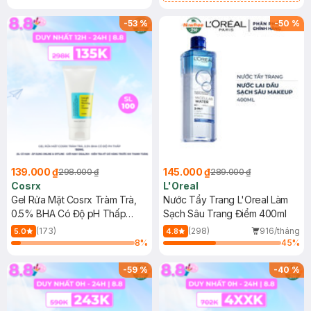
Mặt Cerave 30ml (SL có hạn)
-
53
%
-
50
%
139.000 ₫
145.000 ₫
298.000 ₫
289.000 ₫
Cosrx
L'Oreal
Gel Rửa Mặt Cosrx Tràm Trà,
Nước Tẩy Trang L'Oreal Làm
0.5% BHA Có Độ pH Thấp
Sạch Sâu Trang Điểm 400ml
150ml
(173)
(298)
916/tháng
5.0
4.8
8
%
45
%
-
59
%
-
40
%