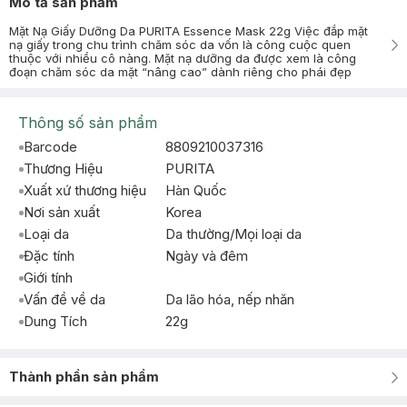
Mô tả sản phẩm
Mặt Nạ Giấy Dưỡng Da PURITA Essence Mask 22g Việc đắp mặt
nạ giấy trong chu trình chăm sóc da vốn là công cuộc quen
thuộc với nhiều cô nàng. Mặt nạ dưỡng da được xem là công
đoạn chăm sóc da mặt “nâng cao” dành riêng cho phái đẹp
Thông số sản phẩm
Barcode
8809210037316
Thương Hiệu
PURITA
Xuất xứ thương hiệu
Hàn Quốc
Nơi sản xuất
Korea
Loại da
Da thường/Mọi loại da
Đặc tính
Ngày và đêm
Giới tính
Vấn đề về da
Da lão hóa, nếp nhăn
Dung Tích
22g
Thành phần sản phẩm