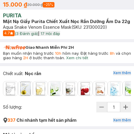
15.000 ₫
20.000 ₫
-
25
%
PURITA
Mặt Nạ Giấy Purita Chiết Xuất Nọc Rắn Dưỡng Ẩm Da 22g
Aqua Snake Venom Essence Mask
(SKU:
231300020
)
4.7
(
3
Đánh giá)
|
17
Hỏi đáp
Start Icon
Giao Nhanh Miễn Phí 2H
Bạn muốn nhận hàng trước
10h
hôm nay. Đặt hàng trước
8h
và chọn
giao hàng
2H
ở bước thanh toán.
Xem chi tiết
Xem thêm
Chiết xuất
:
Nọc rắn
Số lượng:
337
Chi nhánh tạm hết sản phẩm
Xem thêm