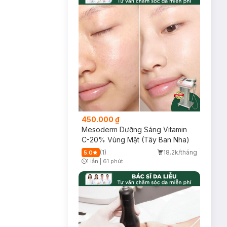
450.000 ₫
Mesoderm Dưỡng Sáng Vitamin
C-20% Vùng Mặt (Tây Ban Nha)
(1)
18.2k/tháng
5.0
1 lần
|
61 phút
Timer Gray Icon