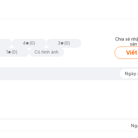
Chia sẻ nh
4
(
0
)
3
(
0
)
sản
Viết
1
(
0
)
Có hình ảnh
Ngày 
Ng