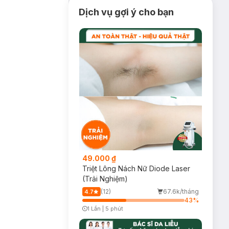
Dịch vụ gợi ý cho bạn
49.000 ₫
Triệt Lông Nách Nữ Diode Laser
(Trải Nghiệm)
(12)
67.6k/tháng
4.7
43
%
1 Lần
|
5 phút
Timer Gray Icon