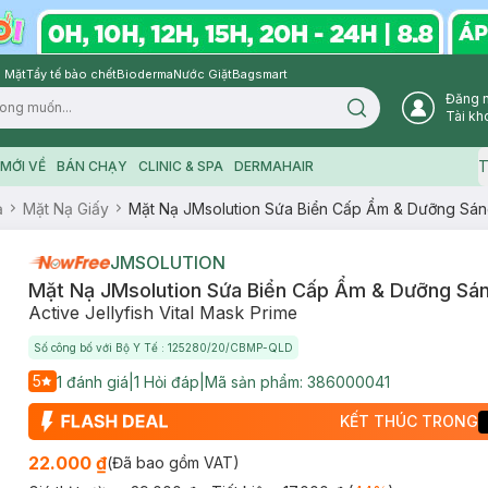
 Mặt
Tẩy tế bào chết
Bioderma
Nước Giặt
Bagsmart
Đăng 
Search icon
Tài kh
T
MỚI VỀ
BÁN CHẠY
CLINIC & SPA
DERMAHAIR
ạ
Mặt Nạ Giấy
Mặt Nạ JMsolution Sứa Biển Cấp Ẩm & Dưỡng Sán
JMSOLUTION
Mặt Nạ JMsolution Sứa Biển Cấp Ẩm & Dưỡng Sá
Active Jellyfish Vital Mask Prime
Số công bố với Bộ Y Tế : 125280/20/CBMP-QLD
5
1
đánh giá
|
1
Hỏi đáp
|
Mã sản phẩm:
386000041
KẾT THÚC TRONG
22.000 ₫
(Đã bao gồm VAT)