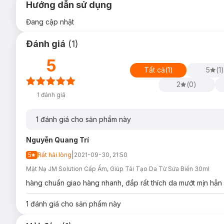
Hướng dẫn sử dụng
Đang cập nhật
Đánh giá
(
1
)
5
Tất cả
(
1
)
5
(
1
)
2
(
0
)
1
đánh giá
1
đánh giá cho sản phẩm này
Nguyễn Quang Trí
|
5
Rất hài lòng
2021-09-30, 21:50
Mặt Nạ JM Solution Cấp Ẩm, Giúp Tái Tạo Da Từ Sứa Biển 30ml
hàng chuẩn giao hàng nhanh, đắp rất thích da mướt mịn hẳn
1
đánh giá cho sản phẩm này