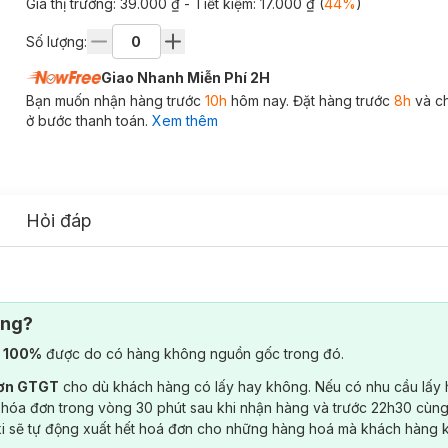
Giá thị trường:
39.000 ₫
- Tiết kiệm:
17.000 ₫
(
44
%
)
Số lượng:
Giao Nhanh Miễn Phí 2H
Bạn muốn nhận hàng trước
10h
hôm nay. Đặt hàng trước
8h
và c
ở bước thanh toán.
Xem thêm
Hỏi đáp
ông?
) 100%
được do có hàng không nguồn gốc trong đó.
đơn GTGT
cho dù khách hàng có lấy hay không. Nếu có nhu cầu lấy
 hóa đơn trong vòng 30 phút sau khi nhận hàng và trước 22h30 cùng
ki sẽ tự động xuất hết hoá đơn cho những hàng hoá mà khách hàng 