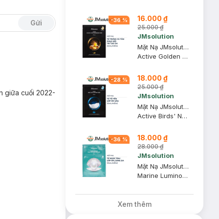
16.000 ₫
-
36
%
Gửi
25.000 ₫
JMsolution
Mặt Nạ JMsolution Trứng Cá Tầm Phục Hồi Tái Tạo Da 30ml
Active Golden Caviar Nourishing Mask Prime
18.000 ₫
-
28
%
25.000 ₫
n giữa cuối 2022-
JMsolution
Mặt Nạ JMsolution Tổ Yến Dưỡng Ẩm Chuyên Sâu 30ml
Active Birds' Nest Moisture Mask Prime
18.000 ₫
-
36
%
28.000 ₫
JMsolution
Mặt Nạ JMsolution Dưỡng Ẩm, Sáng Da Từ Ngọc Trai 30ml
Marine Luminous Pearl Deep Moisture Mask
Xem thêm