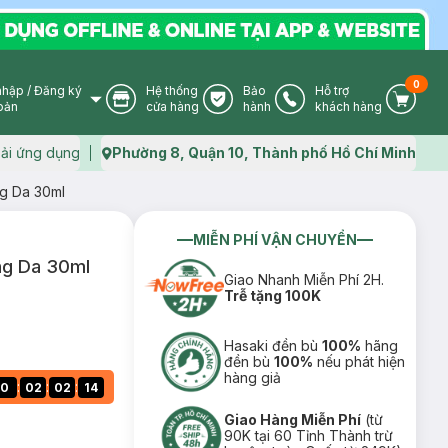
0
nhập
/
Đăng ký
Hệ thống
Bảo
Hỗ trợ
User Icon
Store Icon
Warranty Icon
Phone Icon
Cart I
oản
cửa hàng
hành
khách hàng
ải ứng dụng
Phường 8, Quận 10, Thành phố Hồ Chí Minh
Map icon
g Da 30ml
MIỄN PHÍ VẬN CHUYỂN
ng Da 30ml
Giao Nhanh Miễn Phí 2H.
Trễ tặng 100K
Hasaki đền bù
100%
hãng
đền bù
100%
nếu phát hiện
hàng giả
:
:
:
0
02
02
13
Giao Hàng Miễn Phí
(từ
90K tại 60 Tỉnh Thành trừ