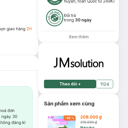
huyện, toàn Quốc từ 249K)
Đổi trả
trong
30 ngày
họn giao hàng
2H
Xem thêm
Theo dõi
+
1124
Sản phẩm xem cùng
 hoá đơn
 ngày. 30
208.000 ₫
-
35
%
không đăng kí
319.000 ₫
Naruko