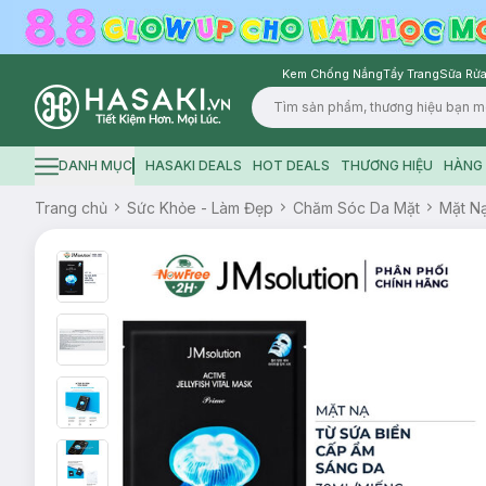
Kem Chống Nắng
Tẩy Trang
Sữa Rửa
Logo
DANH MỤC
HASAKI DEALS
HOT DEALS
THƯƠNG HIỆU
HÀNG 
Hamburger icon
Trang chủ
Sức Khỏe - Làm Đẹp
Chăm Sóc Da Mặt
Mặt N