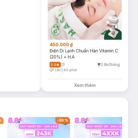
450.000 ₫
Điện Di Lạnh Chuẩn Hàn Vitamin C
(20%) + H.A
(1)
2.9k/tháng
5.0
1 Lần
|
60 phút
Timer Gray Icon
Xem thêm
%
-
59
%
-
40
%