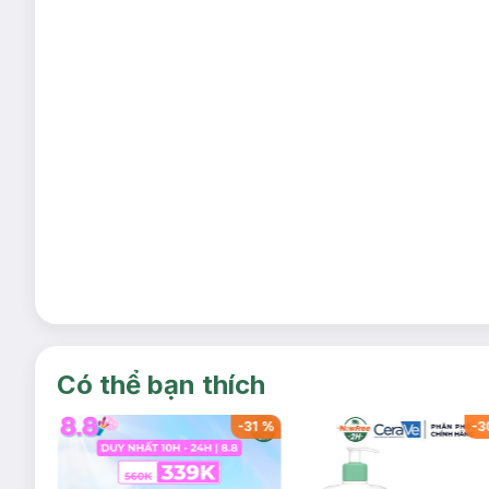
Có thể bạn thích
-
34
%
-
31
%
-
3