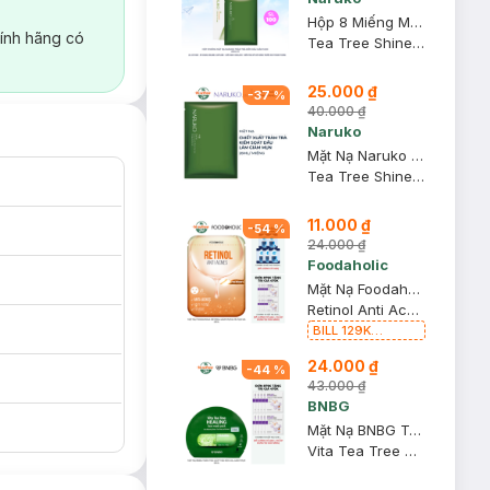
Hộp 8 Miếng Mặt Nạ Naruko Tràm Trà Kiềm Dầu Giảm Mụn 26ml/M
ính hãng có
Tea Tree Shine Control and Blemish Clear Mask
25.000 ₫
-
37
%
40.000 ₫
Naruko
Mặt Nạ Naruko Tràm Trà Kiểm Soát Dầu Và Giảm Mụn 26ml
Tea Tree Shine Control and Blemish Clear Mask
11.000 ₫
-
54
%
24.000 ₫
Foodaholic
Mặt Nạ Foodaholic Retinol Giảm Mụn & Tái Tạo Da 23ml
Retinol Anti Acnes Mask
BILL 129K
Foodaholic Tặng
24.000 ₫
01 Combo 5 Mặt
-
44
%
Nạ Foodaholic
43.000 ₫
Cấp Ẩm, Phục Hồi
BNBG
23g (SL có hạn)
Mặt Nạ BNBG Tràm Trà Giúp Thải Độc Da, Giảm Mụn 30ml
Vita Tea Tree Healing Face Mask Pack