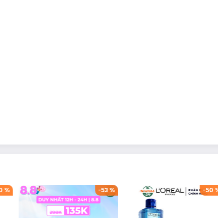
0
%
-
53
%
-
50