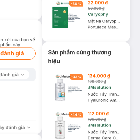
22.000 ₫
-
56
%
50.000 ₫
Caryophy
Mặt Nạ Caryophy Làm Giảm Mụn, Thâm & Dưỡng Ẩm Da 22g
Portulaca Mask Sheet 3in1
ận xét của bạn về
 phẩm này
Sản phẩm cùng thương
 đánh giá
hiệu
đánh giá
134.000 ₫
-
33
%
199.000 ₫
JMsolution
Nước Tẩy Trang JMsolution Hyaluronic Acid Mọi Loại Da 500ml
Hyaluronic Ampoule Cleansing Water
112.000 ₫
-
44
%
199.000 ₫
JMsolution
ày đánh giá
Nước Tẩy Trang JMsolution Rau Má Cho Da Dầu Mụn 500ml
Derma Care Centella Cleansing Water Clear