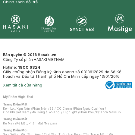
Chính sách đổi trả
Synctives
Clinic
Dermahair
Mastige
Bản quyền © 2016 Hasaki.vn
Công Ty cổ phần HASAKI VIETNAM
Hotline:
1800 6324
Giấy chứng nhận Đăng ký Kinh doanh số 0313612829 do Sở Kế
hoạch và Đầu tư Thành phố Hồ Chí Minh cấp ngày 13/01/2016
Xem tất cả cửa hàng
Mỹ Phẩm High-End
Trang Điểm Mặt
Kem Lót
/
Kem Nền
/
Phấn Nền
/
BB / CC Cream
/
Phấn Nước Cushion
/
Che Khuyết Điểm
/
Má Hồng
/
Tạo Khối / Highlight
/
Phấn Phủ
/
Xịt Khoá Makeup
Trang Điểm Mắt
Kẻ Mày
/
Kẻ Mắt
/
Phấn Mắt
/
Mascara
Trang Điểm Môi
Son Dưỡng Môi
/
Son Kem / Tint
/
Son Thỏi
/
Son Bóng
/
Tẩy Trang Mắt / Môi