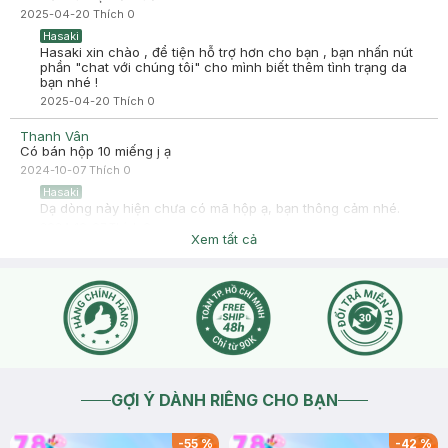
2025-04-20
Thích
0
Hasaki
Hasaki xin chào , để tiện hỗ trợ hơn cho bạn , bạn nhấn nút
phần "chat với chúng tôi" cho mình biết thêm tình trạng da
bạn nhé !
2025-04-20
Thích
0
Thanh Vân
Có bán hộp 10 miếng j ạ
2024-10-07
Thích
0
Hasaki
Dạ dòng này hiện chưa có mã hộp ạ, bạn thông cảm nhé.
2024-10-07
Thích
0
Xem tất cả
GỢI Ý DÀNH RIÊNG CHO BẠN
-
55
%
-
42
%