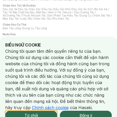
Chăm Sóc Tóc Và Da Đầu
Dầu Gội Và Dầu Xả
/
Dầu Gội
/
Dầu Xả
/
Dầu Gội Khô
/
Dầu Gội Xả 2in1
/
Bộ Gội Xả
/
Tẩy Tế Bào Chết Da Đầu
/
Mặt Nạ / Kem Ủ Tóc
/
Serum / Dầu Dưỡng Tóc
/
Xịt Dưỡng Tóc
/
Thuốc Nhuộm Tóc
/
Sản Phẩm Tạo Kiểu Tóc
/
Dụng Cụ Chăm Sóc Tóc
/
Máy Sấy Tóc
/
Lược
/
Bộ Chăm Sóc Tóc
/
Phụ Kiện Tóc
Chăm Sóc Cơ Thể
Kem Tẩy Lông
/
Dụng Cụ Tẩy Lông
Nước Hoa
Nước Hoa Nữ
/
Nước Hoa Nam
/
Nước Hoa Cao Cấp
/
Xịt Thơm Toàn Thân
/
Nước Hoa Vùng Kín
Notice about cookies usage
BIỂU NGỮ COOKIE
Chăm Sóc Cá Nhân
Chúng tôi quan tâm đến quyền riêng tư của bạn.
Chống Muỗi
/
Khẩu Trang
/
Máy Massage
/
Mặt Nạ Xông Hơi
/
Nước Rửa Tay
/
Sản Phẩm Chăm Sóc Khác
/
Bàn Chải Đánh Răng
/
Bàn Chải Điện
/
Chúng tôi sử dụng các cookie cần thiết để vận hành
Hỗ Trợ Trắng Răng
/
Kem Đánh Răng
/
Máy Tăm Nước
/
Nước Súc Miệng
/
Tăm / Chỉ Nha Khoa
/
Xịt Thơm Miệng
/
Dung Dịch Vệ Sinh
/
Dưỡng Vùng Kín
/
website của chúng tôi và đồng hành cùng bạn trong
Khăn Ướt Vệ Sinh Vùng Kín
/
Băng Vệ Sinh
/
Tampon
/
Bọt Cạo Râu
/
Dao Cạo Râu
/
Máy Cạo Râu
suốt quá trình điều hướng. Với sự đồng ý của bạn,
Vấn Đề Về Da
chúng tôi và các đối tác của chúng tôi cũng sử dụng
Da Dầu / Lỗ Chân Lông To
/
Da Khô / Mất Nước
/
Da Lão Hóa
/
Da Mụn
/
Da Nhạy Cảm / Kích Ứng
/
Da Xỉn Màu
/
Thâm / Nám / Tàn Nhang
/
cookie để theo dõi các hoạt động trực tuyến của
Quầng Thâm & Bọng Mắt
/
Sẹo
/
Viêm Da Cơ Địa
bạn, đề xuất nội dung và quảng cáo phù hợp với sở
Dụng Cụ / Phụ Kiện Chăm Sóc Da
Chat i
Bông Tẩy Trang
/
Khăn Lau Mặt Khô
/
Dụng Cụ / Máy Rửa Mặt
/
Máy Chăm Sóc Da
/
thích và ưu tiên của bạn cũng như các chức năng
Dụng Cụ Chăm Sóc Khác
liên quan đến mạng xã hội. Để biết thêm thông tin,
hãy truy cập
Chính sách cookie
của Hasaki.
NowFree 2H
Giao Nhanh Miễn Phí 2H
Xem chi tiết
Từ chối
Đồng ý
Mua online
275/337 CN CÒN SP