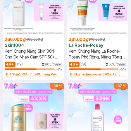
266.000 ₫
381.000 ₫
495.000 ₫
610.000 ₫
Skin1004
La Roche-Posay
Kem Chống Nắng Skin1004
Kem Chống Nắng La Roche-
Cho Da Nhạy Cảm SPF 50+
Posay Phổ Rộng, Nâng Tông
50ml
Kiềm Dầu 50ml
(119)
905/tháng
(28)
676/tháng
4.8
4.9
64
%
65
%
Bill Skin1004 từ 399k Tặng Kem
Bill La roche-posay 399K Tặng
Chống Nắng Cho Da Nhạy Cảm
Gel rửa mặt da dầu nhạy cảm 50ml
SPF 50+ 20ml (SL Có Hạn)
(SL có hạn)
-
38
%
-
37
%