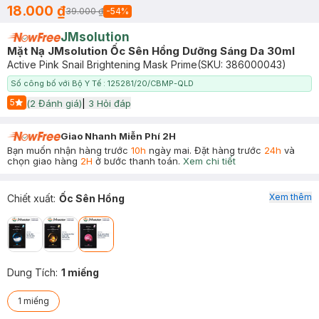
18.000 ₫
39.000 ₫
-
54
%
JMsolution
Mặt Nạ JMsolution Ốc Sên Hồng Dưỡng Sáng Da 30ml
Active Pink Snail Brightening Mask Prime
(SKU:
386000043
)
Số công bố với Bộ Y Tế : 125281/20/CBMP-QLD
5
(
2
Đánh giá)
|
3
Hỏi đáp
Start Icon
Giao Nhanh Miễn Phí 2H
Bạn muốn nhận hàng trước
10h
ngày mai. Đặt hàng trước
24h
và
chọn giao hàng
2H
ở bước thanh toán.
Xem chi tiết
Xem thêm
Chiết xuất
:
Ốc Sên Hồng
Dung Tích
:
1 miếng
1 miếng