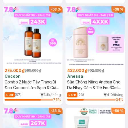
-
53
%
-
38
%
275.000 ₫
432.000 ₫
590.000 ₫
702.000 ₫
Cocoon
Anessa
Combo 2 Nước Tẩy Trang Bí
Sữa Chống Nắng Anessa Cho
Đao Cocoon Làm Sạch & Giảm
Da Nhạy Cảm & Trẻ Em 60ml
Dầu 500ml
(Mới)
(57)
1.4k/tháng
(23)
410/tháng
5.0
5.0
75
%
34
%
-
38
%
-
59
%