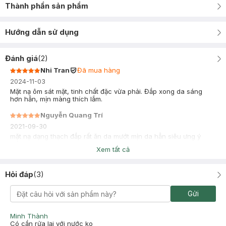
Thành phần sản phẩm
Hướng dẫn sử dụng
Đánh giá
(
2
)
Nhi Tran
Đã mua hàng
2024-11-03
Mặt nạ ôm sát mặt, tinh chất đặc vừa phải. Đắp xong da sáng
hơn hẳn, mịn màng thích lắm.
Nguyễn Quang Trí
2021-09-30
mặt nạ dạng thạch đắp rất ăn da mướt mịn da hẳn siêu ưng ý
luôn
Xem tất cả
Hỏi đáp
(
3
)
Gửi
Minh Thành
Có cần rửa lại với nước ko