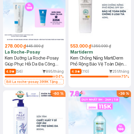
278.000 ₫
553.000 ₫
445.000 ₫
1.350.000 ₫
La Roche-Posay
Martiderm
Kem Dưỡng La Roche-Posay
Kem Chống Nắng MartiDerm
Giúp Phục Hồi Da Đa Công
Phổ Rộng Bảo Vệ Toàn Diện
Dụng 40ml
40ml
(56)
895/tháng
(110)
251/tháng
4.9
4.9
94
%
75
%
Bill La roche-posay 399K Tặng
Gel rửa mặt da dầu nhạy cảm 50ml
(SL có hạn)
-
60
%
-
36
%