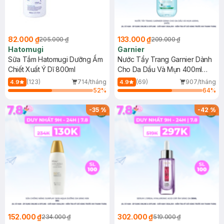
82.000 ₫
133.000 ₫
205.000 ₫
209.000 ₫
Hatomugi
Garnier
Sữa Tắm Hatomugi Dưỡng Ẩm
Nước Tẩy Trang Garnier Dành
Chiết Xuất Ý Dĩ 800ml
Cho Da Dầu Và Mụn 400ml
(Mới)
(123)
714/tháng
(69)
907/tháng
4.9
4.9
52
%
64
%
-
35
%
-
42
%
152.000 ₫
302.000 ₫
234.000 ₫
519.000 ₫