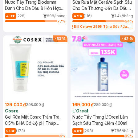
Nước Tẩy Trang Bioderma
Sữa Rửa Mặt CeraVe Sạch Sâu
Dành Cho Da Dầu & Hỗn Hợp
Cho Da Thường Đến Da Dầu
500ml
473ml
(228)
698/tháng
(116)
1.4k/tháng
4.9
4.9
77
%
64
%
Bill Cerave 299K Tặng Sữa Rửa
Mặt Cerave 30ml (SL có hạn)
-
53
%
-
42
%
139.000 ₫
169.000 ₫
298.000 ₫
289.000 ₫
Cosrx
L'Oreal
Gel Rửa Mặt Cosrx Tràm Trà,
Nước Tẩy Trang L'Oreal Làm
0.5% BHA Có Độ pH Thấp
Sạch Sâu Trang Điểm 400ml
150ml
(173)
(298)
786/tháng
5.0
4.8
6
%
99
%