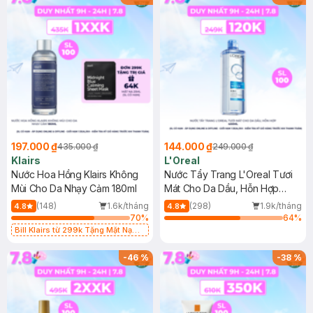
197.000 ₫
144.000 ₫
435.000 ₫
249.000 ₫
Klairs
L'Oreal
Nước Hoa Hồng Klairs Không
Nước Tẩy Trang L'Oreal Tươi
Mùi Cho Da Nhạy Cảm 180ml
Mát Cho Da Dầu, Hỗn Hợp
400ml
(148)
1.6k/tháng
(298)
1.9k/tháng
4.8
4.8
70
%
64
%
Bill Klairs từ 299k Tặng Mặt Nạ
Làm Dịu Da & Kiểm Soát Dầu Nhờn
25ml (SL Có Hạn)
-
46
%
-
38
%