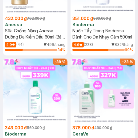
432.000 ₫
351.000 ₫
702.000 ₫
560.000 ₫
Anessa
Bioderma
Sữa Chống Nắng Anessa
Nước Tẩy Trang Bioderma
Dưỡng Da Kiềm Dầu 60ml (Bản
Dành Cho Da Nhạy Cảm 500ml
Mới)
(44)
499/tháng
(228)
832/tháng
4.9
4.9
34
%
69
%
-
39
%
-
23
%
343.000 ₫
378.000 ₫
560.000 ₫
490.000 ₫
Bioderma
CeraVe