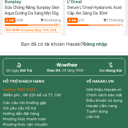
Sunplay
L'Oreal
Sữa Chống Nắng Sunplay Skin
Serum L'Oreal Hyaluronic Acid
Aqua Dưỡng Da Sáng Mịn 55g
Cấp Ẩm Sáng Da 30ml
(108)
454/tháng
(27)
275/tháng
4.9
4.9
48
%
44
%
Bill 199K Sunplay tặng Tinh Chất
Chống Nắng 7g trị giá 30K (SL có
hạn)
Bạn đã có tài khoản Hasaki?
Đăng nhập
return
nowfree
price
HỖ TRỢ KHÁCH HÀNG
VỀ HASAKI.VN
Hotline:
1800 6324
Giới thiệu Hasaki.vn
(Miễn phí , 08-22h kể cả T7, CN)
Chính sách bảo mật
Điều khoản sử dụng
Các câu hỏi thường gặp
Hasaki cẩm nang
Gửi yêu cầu hỗ trợ
Tuyển dụng
Hướng dẫn đặt hàng
Liên hệ
Phương thức thanh toán
Phương thức vận chuyển