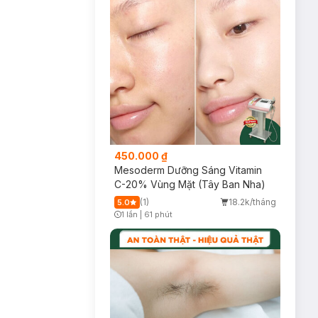
450.000 ₫
Mesoderm Dưỡng Sáng Vitamin
C-20% Vùng Mặt (Tây Ban Nha)
(1)
18.2k/tháng
5.0
1 lần
|
61 phút
Timer Gray Icon