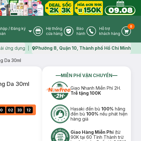
0
nhập
/
Đăng ký
Hệ thống
Bảo
Hỗ trợ
User Icon
Store Icon
Warranty Icon
Phone Icon
Cart I
oản
cửa hàng
hành
khách hàng
ải ứng dụng
Phường 8, Quận 10, Thành phố Hồ Chí Minh
Map icon
ng Da 30ml
MIỄN PHÍ VẬN CHUYỂN
ng Da 30ml
Giao Nhanh Miễn Phí 2H.
Trễ tặng 100K
Hasaki đền bù
100%
hãng
:
:
:
0
02
33
12
đền bù
100%
nếu phát hiện
hàng giả
Giao Hàng Miễn Phí
(từ
90K tại 60 Tỉnh Thành trừ