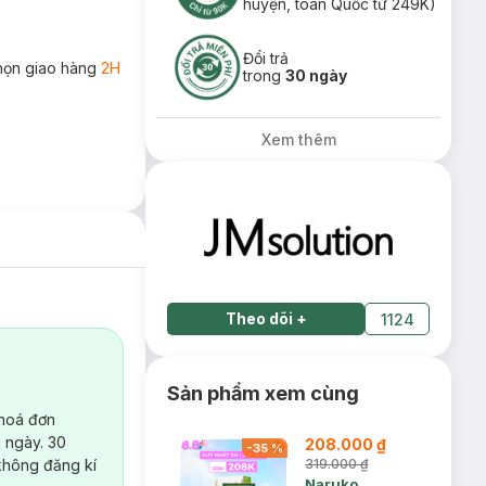
huyện, toàn Quốc từ 249K)
Đổi trả
họn giao hàng
2H
trong
30 ngày
Xem thêm
Theo dõi
+
1124
Sản phẩm xem cùng
 hoá đơn
 ngày. 30
208.000 ₫
-
35
%
không đăng kí
319.000 ₫
Naruko