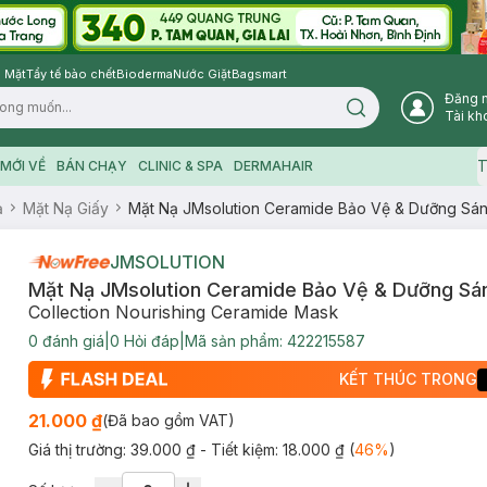
 Mặt
Tẩy tế bào chết
Bioderma
Nước Giặt
Bagsmart
Đăng 
Search icon
Tài kh
T
MỚI VỀ
BÁN CHẠY
CLINIC & SPA
DERMAHAIR
ạ
Mặt Nạ Giấy
Mặt Nạ JMsolution Ceramide Bảo Vệ & Dưỡng Sá
JMSOLUTION
Mặt Nạ JMsolution Ceramide Bảo Vệ & Dưỡng Sá
Collection Nourishing Ceramide Mask
0
đánh giá
|
0
Hỏi đáp
|
Mã sản phẩm:
422215587
KẾT THÚC TRONG
21.000 ₫
(Đã bao gồm VAT)
Giá thị trường:
39.000 ₫
- Tiết kiệm:
18.000 ₫
(
46
%
)