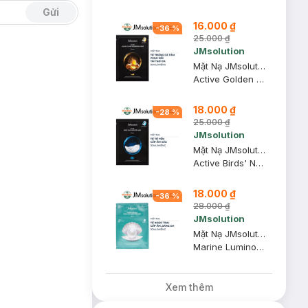
Gửi
16.000 ₫
-
36
%
25.000 ₫
JMsolution
Mặt Nạ JMsolution Trứng Cá Tầm Phục Hồi Tái Tạo Da 30ml
Active Golden Caviar Nourishing Mask Prime
18.000 ₫
-
28
%
25.000 ₫
JMsolution
Mặt Nạ JMsolution Tổ Yến Dưỡng Ẩm Chuyên Sâu 30ml
Active Birds' Nest Moisture Mask Prime
18.000 ₫
-
36
%
28.000 ₫
JMsolution
Mặt Nạ JMsolution Dưỡng Ẩm, Sáng Da Từ Ngọc Trai 30ml
Marine Luminous Pearl Deep Moisture Mask
Xem thêm