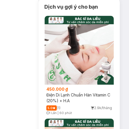
Dịch vụ gợi ý cho bạn
450.000 ₫
Điện Di Lạnh Chuẩn Hàn Vitamin C
(20%) + H.A
(1)
2.9k/tháng
5.0
1 Lần
|
60 phút
Timer Gray Icon