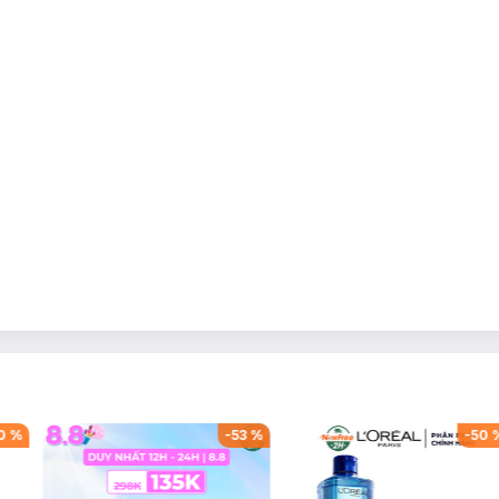
0
%
-
53
%
-
50