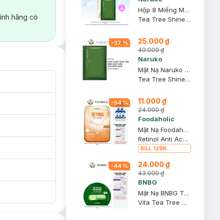
Hộp 8 Miếng Mặt Nạ Naruko Tràm Trà Kiềm Dầu Giảm Mụn 26ml/M
ính hãng có
Tea Tree Shine Control and Blemish Clear Mask
25.000 ₫
-
37
%
40.000 ₫
Naruko
Mặt Nạ Naruko Tràm Trà Kiểm Soát Dầu Và Giảm Mụn 26ml
Tea Tree Shine Control and Blemish Clear Mask
11.000 ₫
-
54
%
24.000 ₫
Foodaholic
Mặt Nạ Foodaholic Retinol Giảm Mụn & Tái Tạo Da 23ml
Retinol Anti Acnes Mask
BILL 129K
Foodaholic Tặng
24.000 ₫
01 Combo 5 Mặt
-
44
%
Nạ Foodaholic
43.000 ₫
Cấp Ẩm, Phục Hồi
BNBG
23g (SL có hạn)
Mặt Nạ BNBG Tràm Trà Giúp Thải Độc Da, Giảm Mụn 30ml
Vita Tea Tree Healing Face Mask Pack