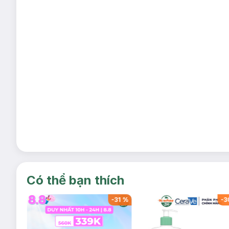
Có thể bạn thích
-
34
%
-
31
%
-
3