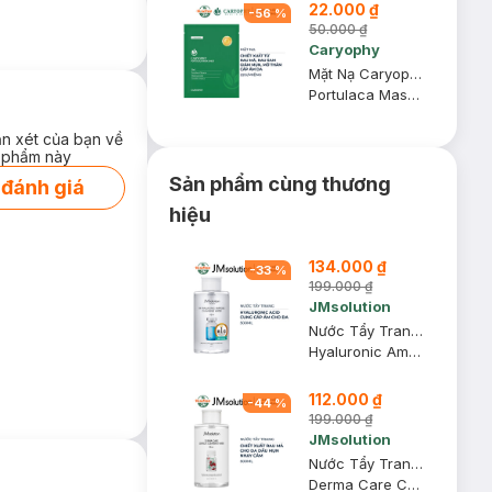
22.000 ₫
-
56
%
50.000 ₫
Caryophy
Mặt Nạ Caryophy Làm Giảm Mụn, Thâm & Dưỡng Ẩm Da 22g
Portulaca Mask Sheet 3in1
ận xét của bạn về
 phẩm này
Sản phẩm cùng thương
 đánh giá
hiệu
134.000 ₫
-
33
%
199.000 ₫
JMsolution
Nước Tẩy Trang JMsolution Hyaluronic Acid Mọi Loại Da 500ml
Hyaluronic Ampoule Cleansing Water
112.000 ₫
-
44
%
199.000 ₫
JMsolution
Nước Tẩy Trang JMsolution Rau Má Cho Da Dầu Mụn 500ml
Derma Care Centella Cleansing Water Clear