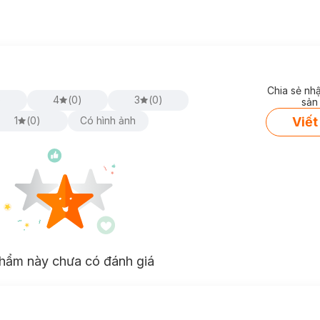
Chia sẻ nh
)
4
(
0
)
3
(
0
)
sản
Viết
1
(
0
)
Có hình ảnh
hẩm này chưa có đánh giá