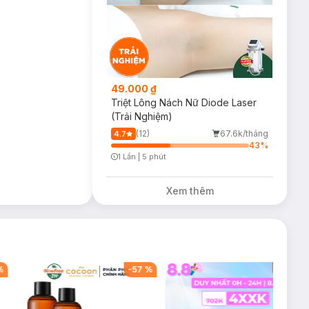
49.000 ₫
Triệt Lông Nách Nữ Diode Laser
(Trải Nghiệm)
(12)
67.6k/tháng
4.7
43
%
1 Lần
|
5 phút
Timer Gray Icon
Xem thêm
%
-
57
%
-
40
%