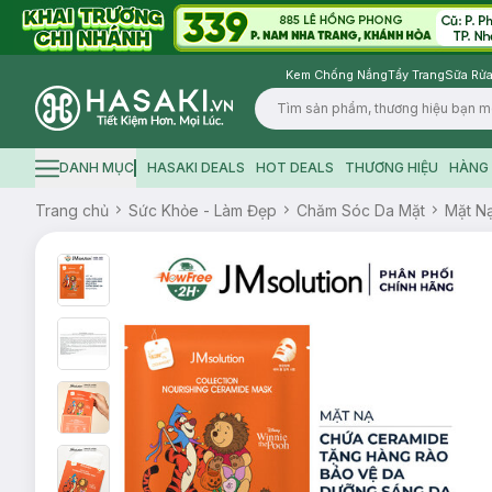
Kem Chống Nắng
Tẩy Trang
Sữa Rửa
Logo
DANH MỤC
HASAKI DEALS
HOT DEALS
THƯƠNG HIỆU
HÀNG 
Hamburger icon
Trang chủ
Sức Khỏe - Làm Đẹp
Chăm Sóc Da Mặt
Mặt N