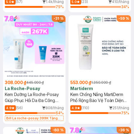
Dầu 500ml
(Mới)
(57)
1.4k/tháng
(23)
410/tháng
5.0
5.0
75
%
34
%
-
31
%
-
59
%
308.000 ₫
553.000 ₫
445.000 ₫
1.350.000 ₫
La Roche-Posay
Martiderm
Kem Dưỡng La Roche-Posay
Kem Chống Nắng MartiDerm
Giúp Phục Hồi Da Đa Công
Phổ Rộng Bảo Vệ Toàn Diện
Dụng 40ml
40ml
(56)
808/tháng
(110)
251/tháng
4.9
4.9
64
%
75
%
Bill La roche-posay 399K Tặng
Gel rửa mặt da dầu nhạy cảm 50ml
(SL có hạn)
-
60
%
-
36
%