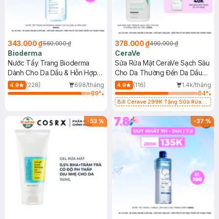
343.000 ₫
378.000 ₫
560.000 ₫
490.000 ₫
Bioderma
CeraVe
Nước Tẩy Trang Bioderma
Sữa Rửa Mặt CeraVe Sạch Sâu
Dành Cho Da Dầu & Hỗn Hợp
Cho Da Thường Đến Da Dầu
500ml
473ml
(228)
698/tháng
(116)
1.4k/tháng
4.9
4.9
89
%
64
%
Bill Cerave 299K Tặng Sữa Rửa
Mặt Cerave 30ml (SL có hạn)
-
53
%
-
37
%