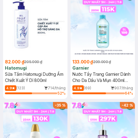
82.000 ₫
133.000 ₫
205.000 ₫
209.000 ₫
Hatomugi
Garnier
Sữa Tắm Hatomugi Dưỡng Ẩm
Nước Tẩy Trang Garnier Dành
Chiết Xuất Ý Dĩ 800ml
Cho Da Dầu Và Mụn 400ml
(Mới)
(123)
714/tháng
(69)
907/tháng
4.9
4.9
52
%
64
%
-
35
%
-
42
%