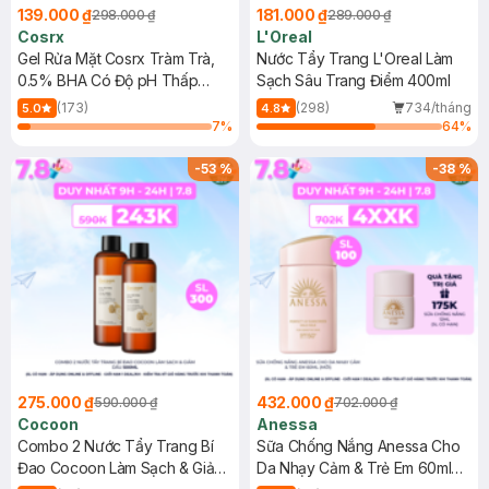
139.000 ₫
181.000 ₫
298.000 ₫
289.000 ₫
Cosrx
L'Oreal
Gel Rửa Mặt Cosrx Tràm Trà,
Nước Tẩy Trang L'Oreal Làm
0.5% BHA Có Độ pH Thấp
Sạch Sâu Trang Điểm 400ml
150ml
(173)
(298)
734/tháng
5.0
4.8
7
%
64
%
-
53
%
-
38
%
275.000 ₫
432.000 ₫
590.000 ₫
702.000 ₫
Cocoon
Anessa
Combo 2 Nước Tẩy Trang Bí
Sữa Chống Nắng Anessa Cho
Đao Cocoon Làm Sạch & Giảm
Da Nhạy Cảm & Trẻ Em 60ml