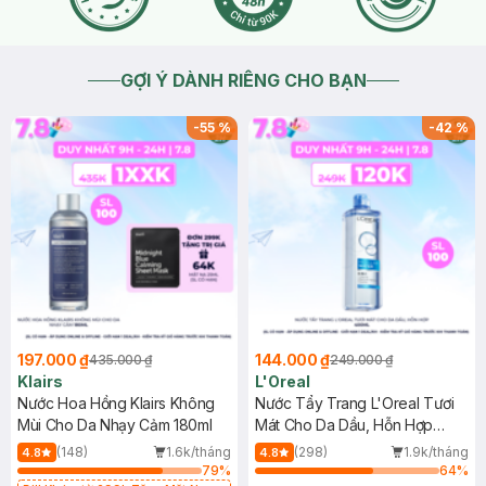
GỢI Ý DÀNH RIÊNG CHO BẠN
-
55
%
-
42
%
197.000 ₫
144.000 ₫
435.000 ₫
249.000 ₫
Klairs
L'Oreal
Nước Hoa Hồng Klairs Không
Nước Tẩy Trang L'Oreal Tươi
Mùi Cho Da Nhạy Cảm 180ml
Mát Cho Da Dầu, Hỗn Hợp
400ml
(148)
1.6k/tháng
(298)
1.9k/tháng
4.8
4.8
79
%
64
%