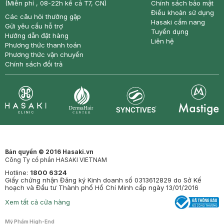
(Miễn phí , 08-22h kể cả T7, CN)
Chính sách bảo mật
Điều khoản sử dụng
Các câu hỏi thường gặp
Hasaki cẩm nang
Gửi yêu cầu hỗ trợ
Tuyển dụng
Hướng dẫn đặt hàng
Liên hệ
Phương thức thanh toán
Phương thức vận chuyển
Chính sách đổi trả
Synctives
Clinic
Dermahair
Mastige
Bản quyền © 2016 Hasaki.vn
Công Ty cổ phần HASAKI VIETNAM
Hotline:
1800 6324
Giấy chứng nhận Đăng ký Kinh doanh số 0313612829 do Sở Kế
hoạch và Đầu tư Thành phố Hồ Chí Minh cấp ngày 13/01/2016
Xem tất cả cửa hàng
Mỹ Phẩm High-End