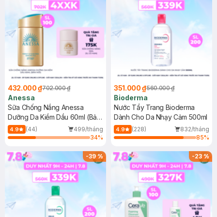
432.000 ₫
351.000 ₫
702.000 ₫
560.000 ₫
Anessa
Bioderma
Sữa Chống Nắng Anessa
Nước Tẩy Trang Bioderma
Dưỡng Da Kiềm Dầu 60ml (Bản
Dành Cho Da Nhạy Cảm 500ml
Mới)
(44)
499/tháng
(228)
832/tháng
4.9
4.9
34
%
85
%
-
39
%
-
23
%