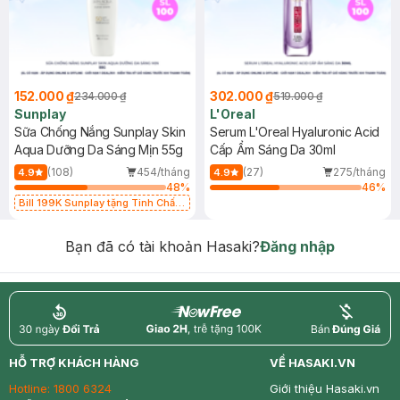
152.000 ₫
302.000 ₫
234.000 ₫
519.000 ₫
Sunplay
L'Oreal
Sữa Chống Nắng Sunplay Skin
Serum L'Oreal Hyaluronic Acid
Aqua Dưỡng Da Sáng Mịn 55g
Cấp Ẩm Sáng Da 30ml
(108)
454/tháng
(27)
275/tháng
4.9
4.9
48
%
46
%
Bill 199K Sunplay tặng Tinh Chất
Chống Nắng 7g trị giá 30K (SL có
hạn)
Bạn đã có tài khoản Hasaki?
Đăng nhập
return
nowfree
price
HỖ TRỢ KHÁCH HÀNG
VỀ HASAKI.VN
Hotline:
1800 6324
Giới thiệu Hasaki.vn