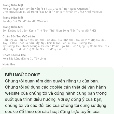
Trang Điểm Mặt
Kem Lót
/
Kem Nền
/
Phấn Nền
/
BB / CC Cream
/
Phấn Nước Cushion
/
Che Khuyết Điểm
/
Má Hồng
/
Tạo Khối / Highlight
/
Phấn Phủ
/
Xịt Khoá Makeup
Trang Điểm Mắt
Kẻ Mày
/
Kẻ Mắt
/
Phấn Mắt
/
Mascara
Trang Điểm Môi
Son Dưỡng Môi
/
Son Kem / Tint
/
Son Thỏi
/
Son Bóng
/
Tẩy Trang Mắt / Môi
Chăm Sóc Tóc Và Da Đầu
Dầu Gội Và Dầu Xả
/
Dầu Gội
/
Dầu Xả
/
Dầu Gội Khô
/
Dầu Gội Xả 2in1
/
Bộ Gội Xả
/
Tẩy Tế Bào Chết Da Đầu
/
Mặt Nạ / Kem Ủ Tóc
/
Serum / Dầu Dưỡng Tóc
/
Xịt Dưỡng Tóc
/
Thuốc Nhuộm Tóc
/
Sản Phẩm Tạo Kiểu Tóc
/
Dụng Cụ Chăm Sóc Tóc
/
Máy Sấy Tóc
/
Lược
/
Bộ Chăm Sóc Tóc
/
Phụ Kiện Tóc
Chăm Sóc Cơ Thể
Kem Tẩy Lông
/
Dụng Cụ Tẩy Lông
Nước Hoa
Nước Hoa Nữ
/
Nước Hoa Nam
/
Nước Hoa Cao Cấp
/
Xịt Thơm Toàn Thân
/
Nước Hoa Vùng Kín
Notice about cookies usage
BIỂU NGỮ COOKIE
Chăm Sóc Cá Nhân
Chúng tôi quan tâm đến quyền riêng tư của bạn.
Chống Muỗi
/
Khẩu Trang
/
Máy Massage
/
Mặt Nạ Xông Hơi
/
Nước Rửa Tay
/
Sản Phẩm Chăm Sóc Khác
/
Bàn Chải Đánh Răng
/
Bàn Chải Điện
/
Chúng tôi sử dụng các cookie cần thiết để vận hành
Hỗ Trợ Trắng Răng
/
Kem Đánh Răng
/
Máy Tăm Nước
/
Nước Súc Miệng
/
Tăm / Chỉ Nha Khoa
/
Xịt Thơm Miệng
/
Dung Dịch Vệ Sinh
/
Dưỡng Vùng Kín
/
website của chúng tôi và đồng hành cùng bạn trong
Khăn Ướt Vệ Sinh Vùng Kín
/
Băng Vệ Sinh
/
Tampon
/
Bọt Cạo Râu
/
Dao Cạo Râu
/
Máy Cạo Râu
suốt quá trình điều hướng. Với sự đồng ý của bạn,
Vấn Đề Về Da
chúng tôi và các đối tác của chúng tôi cũng sử dụng
Da Dầu / Lỗ Chân Lông To
/
Da Khô / Mất Nước
/
Da Lão Hóa
/
Da Mụn
/
Da Nhạy Cảm / Kích Ứng
/
Da Xỉn Màu
/
Thâm / Nám / Tàn Nhang
/
cookie để theo dõi các hoạt động trực tuyến của
Quầng Thâm & Bọng Mắt
/
Sẹo
/
Viêm Da Cơ Địa