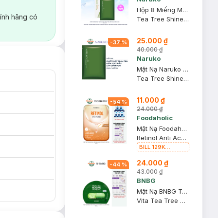
Hộp 8 Miếng Mặt Nạ Naruko Tràm Trà Kiềm Dầu Giảm Mụn 26ml/M
ính hãng có
Tea Tree Shine Control and Blemish Clear Mask
25.000 ₫
-
37
%
40.000 ₫
Naruko
Mặt Nạ Naruko Tràm Trà Kiểm Soát Dầu Và Giảm Mụn 26ml
Tea Tree Shine Control and Blemish Clear Mask
11.000 ₫
-
54
%
24.000 ₫
Foodaholic
Mặt Nạ Foodaholic Retinol Giảm Mụn & Tái Tạo Da 23ml
Retinol Anti Acnes Mask
BILL 129K
Foodaholic Tặng
24.000 ₫
01 Combo 5 Mặt
-
44
%
Nạ Foodaholic
43.000 ₫
Cấp Ẩm, Phục Hồi
BNBG
23g (SL có hạn)
Mặt Nạ BNBG Tràm Trà Giúp Thải Độc Da, Giảm Mụn 30ml
Vita Tea Tree Healing Face Mask Pack