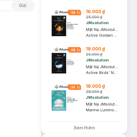
Gửi
16.000 ₫
-
36
%
25.000 ₫
JMsolution
Mặt Nạ JMsolution Trứng Cá Tầm Phục Hồi Tái Tạo Da 30ml
Active Golden Caviar Nourishing Mask Prime
18.000 ₫
-
28
%
25.000 ₫
JMsolution
Mặt Nạ JMsolution Tổ Yến Dưỡng Ẩm Chuyên Sâu 30ml
Active Birds' Nest Moisture Mask Prime
18.000 ₫
-
36
%
28.000 ₫
JMsolution
Mặt Nạ JMsolution Dưỡng Ẩm, Sáng Da Từ Ngọc Trai 30ml
Marine Luminous Pearl Deep Moisture Mask
Xem thêm