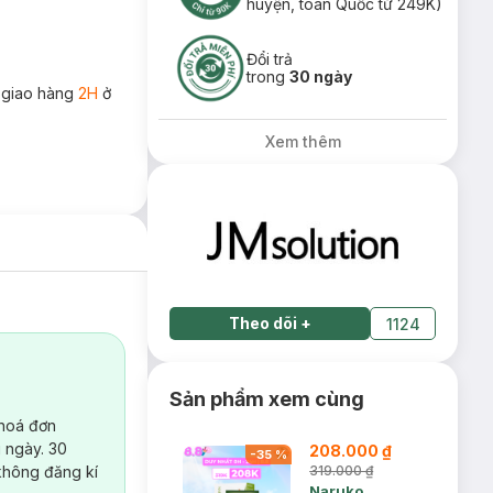
huyện, toàn Quốc từ 249K)
Đổi trả
trong
30 ngày
 giao hàng
2H
ở
Xem thêm
Theo dõi
+
1124
Sản phẩm xem cùng
 hoá đơn
 ngày. 30
208.000 ₫
-
35
%
không đăng kí
319.000 ₫
Naruko