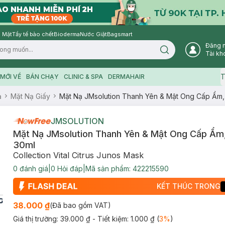
 Mặt
Tẩy tế bào chết
Bioderma
Nước Giặt
Bagsmart
Đăng 
Search icon
Tài kh
T
MỚI VỀ
BÁN CHẠY
CLINIC & SPA
DERMAHAIR
ạ
Mặt Nạ Giấy
Mặt Nạ JMsolution Thanh Yên & Mật Ong Cấp Ẩm,
JMSOLUTION
Mặt Nạ JMsolution Thanh Yên & Mật Ong Cấp Ẩm
30ml
Collection Vital Citrus Junos Mask
0
đánh giá
|
0
Hỏi đáp
|
Mã sản phẩm:
422215590
KẾT THÚC TRONG
38.000 ₫
(Đã bao gồm VAT)
Giá thị trường:
39.000 ₫
- Tiết kiệm:
1.000 ₫
(
3
%
)