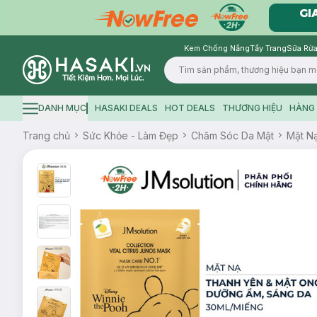
Kem Chống Nắng
Tẩy Trang
Sữa Rửa
Logo
DANH MỤC
HASAKI DEALS
HOT DEALS
THƯƠNG HIỆU
HÀNG 
Hamburger icon
Trang chủ
Sức Khỏe - Làm Đẹp
Chăm Sóc Da Mặt
Mặt N