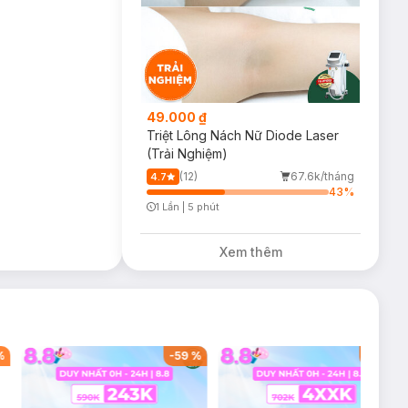
49.000 ₫
Triệt Lông Nách Nữ Diode Laser
(Trải Nghiệm)
(12)
67.6k/tháng
4.7
43
%
1 Lần
|
5 phút
Timer Gray Icon
Xem thêm
%
-
59
%
-
40
%