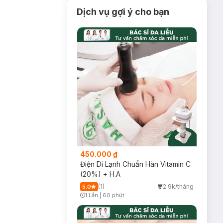
Dịch vụ gợi ý cho bạn
450.000 ₫
Điện Di Lạnh Chuẩn Hàn Vitamin C
(20%) + H.A
(1)
2.9k/tháng
5.0
1 Lần
|
60 phút
Timer Gray Icon