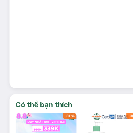
Có thể bạn thích
-
32
%
-
31
%
-
3