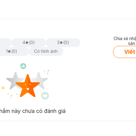
Chia sẻ nh
)
4
(
0
)
3
(
0
)
sản
Viết
1
(
0
)
Có hình ảnh
hẩm này chưa có đánh giá