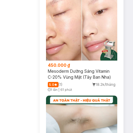
450.000 ₫
Mesoderm Dưỡng Sáng Vitamin
C-20% Vùng Mặt (Tây Ban Nha)
(1)
18.2k/tháng
5.0
1 lần
|
61 phút
Timer Gray Icon