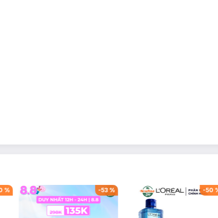
0
%
-
53
%
-
50