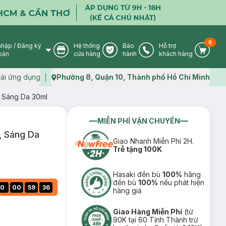
0
nhập
/
Đăng ký
Hệ thống
Bảo
Hỗ trợ
User Icon
Store Icon
Warranty Icon
Phone Icon
Cart I
oản
cửa hàng
hành
khách hàng
ải ứng dụng
Phường 8, Quận 10, Thành phố Hồ Chí Minh
Map icon
 Sáng Da 30ml
MIỄN PHÍ VẬN CHUYỂN
, Sáng Da
Giao Nhanh Miễn Phí 2H.
Trễ tặng 100K
Hasaki đền bù
100%
hãng
đền bù
100%
nếu phát hiện
:
:
:
0
00
59
35
hàng giả
Giao Hàng Miễn Phí
(từ
90K tại 60 Tỉnh Thành trừ