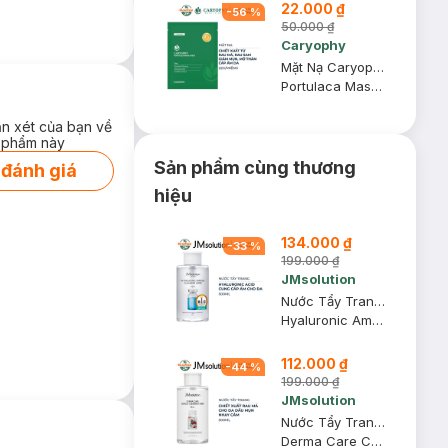
22.000 ₫
-
56
%
50.000 ₫
Caryophy
Mặt Nạ Caryophy Làm Giảm Mụn, Thâm & Dưỡng Ẩm Da 22g
Portulaca Mask Sheet 3in1
ận xét của bạn về
 phẩm này
Sản phẩm cùng thương
 đánh giá
hiệu
134.000 ₫
-
33
%
199.000 ₫
JMsolution
Nước Tẩy Trang JMsolution Hyaluronic Acid Mọi Loại Da 500ml
Hyaluronic Ampoule Cleansing Water
112.000 ₫
-
44
%
199.000 ₫
JMsolution
Nước Tẩy Trang JMsolution Rau Má Cho Da Dầu Mụn 500ml
Derma Care Centella Cleansing Water Clear