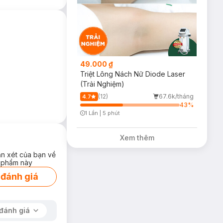
49.000 ₫
Triệt Lông Nách Nữ Diode Laser
(Trải Nghiệm)
(12)
67.6k/tháng
4.7
43
%
1 Lần
|
5 phút
Timer Gray Icon
Xem thêm
ận xét của bạn về
 phẩm này
 đánh giá
c và hấp thụ độc tố
đánh giá