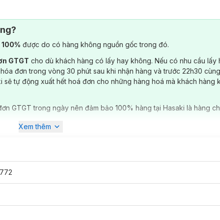
Pack Mật Ong Chăm Sóc Lỗ Chân Lông 25g
ông?
iúp
ngăn ngừa mụn trứng cá, không chỉ có đặc tính kháng khuẩn, chố
) 100%
được do có hàng không nguồn gốc trong đó.
 làm mát nhiệt độ của da.
đơn GTGT
cho dù khách hàng có lấy hay không. Nếu có nhu cầu lấy
 hóa đơn trong vòng 30 phút sau khi nhận hàng và trước 22h30 cùng
ki sẽ tự động xuất hết hoá đơn cho những hàng hoá mà khách hàng 
đơn GTGT trong ngày nên đảm bảo 100% hàng tại Hasaki là hàng ch
Xem thêm
772