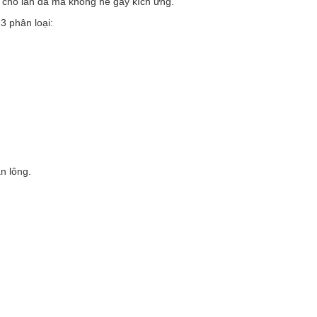
 cho làn da mà không hề gây kích ứng.
 phân loại:
n lông.