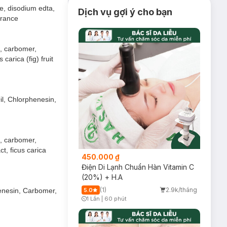
ne, disodium edta,
Dịch vụ gợi ý cho bạn
grance
n, carbomer,
carica (fig) fruit
l, Chlorphenesin,
ệu quả trong việc
ng và kích thích
n, carbomer,
t, ficus carica
450.000 ₫
Điện Di Lạnh Chuẩn Hàn Vitamin C
(20%) + H.A
(1)
2.9k/tháng
enesin, Carbomer,
5.0
1 Lần
|
60 phút
Timer Gray Icon