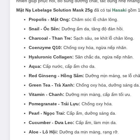
nhiên giúp phục hồi, bổ sung dưỡng chất, tác dụng nhẹ nhàng
Mặt Nạ Lebelage Solution Mask 25g
đã có tại
Hasaki
gồm 13
Propolis - Mật Ong:
Chăm sóc lỗ chân lông.
Snail - Ốc Sên:
Dưỡng ẩm da, tăng độ đàn hồi.
Charcoal - Than Tre:
Sạch sâu, se khít lỗ chân lông.
Coenzyme Q10:
Chống oxy hóa, ngừa nếp nhăn.
Hyaluronic Collagen:
Săn chắc da, ngừa nếp nhăn.
Aqua:
Cấp nước, cấp ẩm cho da.
Red Ginseng - Hồng Sâm:
Dưỡng mịn màng, se lỗ châ
Green Tea - Trà Xanh:
Chống oxy hóa, dưỡng sáng da.
Vitamin - Chanh:
Dưỡng mịn màng, cấp ẩm tối ưu.
Pomegranate - Trái Lựu:
Chống oxy hóa.
Pearl - Ngọc Trai:
Cấp ẩm, dưỡng sáng da.
Cucumber - Dưa Leo:
Cấp ẩm, làm mịn da.
Aloe - Lô Hội:
Dưỡng da mịn màng, rạng rỡ.