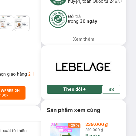
huyện, toàn Quốc từ 249K)
Đổi trả
trong
30 ngày
Xem thêm
họn giao hàng
2H
Theo dõi
+
43
OWFREE 2H
 100k
Sản phẩm xem cùng
239.000 ₫
-
25
%
319.000 ₫
t xuất từ thiên
Naruko