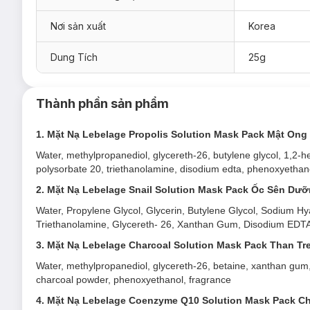
Nơi sản xuất
Korea
Dung Tích
25g
Thành phần sản phẩm
1. Mặt Nạ Lebelage Propolis Solution Mask Pack Mật On
Water, methylpropanediol, glycereth-26, butylene glycol, 1,2-he
polysorbate 20, triethanolamine, disodium edta, phenoxyethan
2. Mặt Nạ Lebelage Snail Solution Mask Pack Ốc Sên Dư
Water, Propylene Glycol, Glycerin, Butylene Glycol, Sodium 
Triethanolamine, Glycereth- 26, Xanthan Gum, Disodium EDTA, A
3. Mặt Nạ Lebelage Charcoal Solution Mask Pack Than Tr
Water, methylpropanediol, glycereth-26, betaine, xanthan gum, 
charcoal powder, phenoxyethanol, fragrance
4. Mặt Nạ Lebelage Coenzyme Q10 Solution Mask Pack C