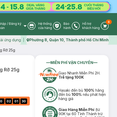
0
nhập
/
Đăng ký
Hệ thống
Bảo
Hỗ trợ
User Icon
Store Icon
Warranty Icon
Phone Icon
Cart I
oản
cửa hàng
hành
khách hàng
ải ứng dụng
Phường 8, Quận 10, Thành phố Hồ Chí Minh
Map icon
g Rỡ 25g
MIỄN PHÍ VẬN CHUYỂN
g Rỡ 25g
Giao Nhanh Miễn Phí 2H.
Trễ tặng 100K
Hasaki đền bù
100%
hãng
đền bù
100%
nếu phát hiện
hàng giả
:
:
:
0
02
01
29
Giao Hàng Miễn Phí
(từ
90K tại 60 Tỉnh Thành trừ