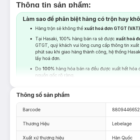
Thông tin sản phẩm:
1. Mặt Nạ Lebelage Propolis Solution Mask 
Làm sao để phân biệt hàng có trộn hay kh
Lebelage Propolis Solution Mask Pack
chiết xuất mật ong g
Hàng trộn sẽ không thể
xuất hoá đơn GTGT (VAT
làm dịu da mẩn đỏ và tạo cảm giác thư giãn cho da bằng cách
Tại Hasaki, 100% hàng bán ra sẽ được
xuất hoá 
GTGT, quý khách vui lòng cung cấp thông tin xuất
phút sau khi giao hàng thành công, hệ thống Hasa
lấy hoá đơn.
Do
100%
hàng hóa bán ra đều được xuất hết hóa 
nguồn gốc rõ ràng.
Thông số sản phẩm
Barcode
8809446652
Thương Hiệu
Lebelage
Xuất xứ thương hiệu
Hàn Quốc