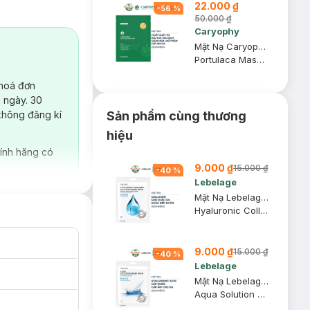
22.000 ₫
-
56
%
50.000 ₫
Caryophy
Mặt Nạ Caryophy Làm Giảm Mụn, Thâm & Dưỡng Ẩm Da 22g
Portulaca Mask Sheet 3in1
ng viêm mà còn
 hoá đơn
 ngày. 30
Sản phẩm cùng thương
không đăng kí
hiệu
ính hãng có
9.000 ₫
15.000 ₫
-
40
%
Lebelage
Mặt Nạ Lebelage Collagen Săn Chắc Da, Ngừa Nếp Nhăn 25g
Hyaluronic Collagen Solution Mask Pack
9.000 ₫
15.000 ₫
-
40
%
Lebelage
Mặt Nạ Lebelage Hyaluronic Acid Cấp Nước, Cấp Ẩm Cho Da 25g
Aqua Solution Mask Pack