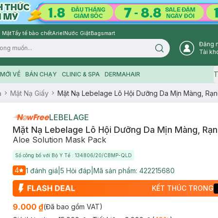
 Mặt
Tẩy tế bào chết
Ariel
Nước Giặt
Bagsmart
Đăng 
Search icon
Tài kh
T
MỚI VỀ
BÁN CHẠY
CLINIC & SPA
DERMAHAIR
ạ
Mặt Nạ Giấy
Mặt Nạ Lebelage Lô Hội Dưỡng Da Mịn Màng, Rạn
LEBELAGE
Mặt Nạ Lebelage Lô Hội Dưỡng Da Mịn Màng, Rạn
Aloe Solution Mask Pack
Số công bố với Bộ Y Tế : 134806/20/CBMP-QLD
4
1
đánh giá
|
5
Hỏi đáp
|
Mã sản phẩm:
422215680
KẾT THÚC TRONG
9.000 ₫
(Đã bao gồm VAT)