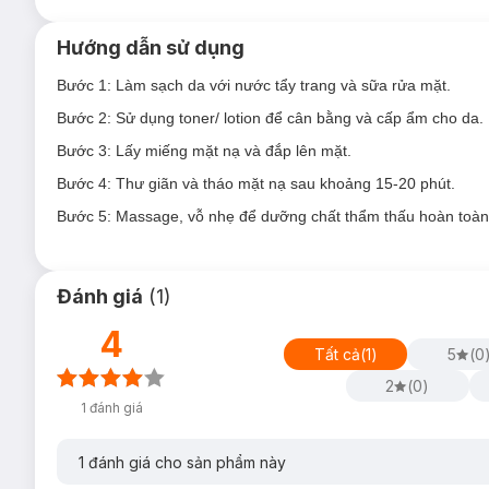
Hướng dẫn sử dụng
Bước 1: Làm sạch da với nước tẩy trang và sữa rửa mặt.
Bước 2: Sử dụng toner/ lotion để cân bằng và cấp ẩm cho da.
Bước 3: Lấy miếng mặt nạ và đắp lên mặt.
Bước 4: Thư giãn và tháo mặt nạ sau khoảng 15-20 phút.
Bước 5: Massage, vỗ nhẹ để dưỡng chất thẩm thấu hoàn toàn, 
Đánh giá
(
1
)
4
Tất cả
(
1
)
5
(
0
2
(
0
)
1
đánh giá
3. Mặt Nạ Lebelage Charcoal Solution Mask P
Lebelage Charcoal Solution Mask Pack
chiết xuất than hoạt
1
đánh giá cho sản phẩm này
để lỗ chân lông được thông thoáng, mang lại sáng mịn, cải thi