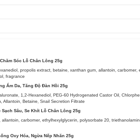
g Chăm Sóc Lỗ Chân Lông 25g
xanediol, propolis extract, betaine, xanthan gum, allantoin, carbomer, e
ol, fragrance
ỡng Ẩm Da, Tăng Độ Đàn Hồi 25g
Hyaluronate, 1,2-Hexanediol, PEG-60 Hydrogenated Castor Oil, Chlorph
llantoin, Betaine, Snail Secretion Filtrate
e Sạch Sâu, Se Khít Lỗ Chân Lông 25g
allantoin, carbomer, ethylhexylglycerin, polysorbate 20, triethanolami
hống Oxy Hóa, Ngừa Nếp Nhăn 25g