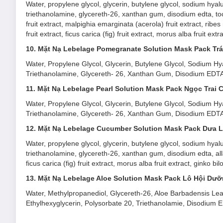
Water, propylene glycol, glycerin, butylene glycol, sodium hya
triethanolamine, glycereth-26, xanthan gum, disodium edta, tocop
fruit extract, malpighia emarginata (acerola) fruit extract, ribe
fruit extract, ficus carica (fig) fruit extract, morus alba fruit e
10. Mặt Nạ Lebelage Pomegranate Solution Mask Pack Tr
Water, Propylene Glycol, Glycerin, Butylene Glycol, Sodium 
Triethanolamine, Glycereth- 26, Xanthan Gum, Disodium EDTA,
11. Mặt Nạ Lebelage Pearl Solution Mask Pack Ngọc Trai
Water, Propylene Glycol, Glycerin, Butylene Glycol, Sodium 
Triethanolamine, Glycereth- 26, Xanthan Gum, Disodium EDTA, 
12. Mặt Nạ Lebelage Cucumber Solution Mask Pack Dưa 
Water, propylene glycol, glycerin, butylene glycol, sodium hya
triethanolamine, glycereth-26, xanthan gum, disodium edta, alla
ficus carica (fig) fruit extract, morus alba fruit extract, ginko 
13. Mặt Nạ Lebelage Aloe Solution Mask Pack Lô Hội Dư
Water, Methylpropanediol, Glycereth-26, Aloe Barbadensis Lea
Ethylhexyglycerin, Polysorbate 20, Triethanolamie, Disodium