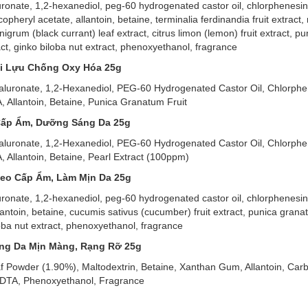
luronate, 1,2-hexanediol, peg-60 hydrogenated castor oil, chlorphenesi
heryl acetate, allantoin, betaine, terminalia ferdinandia fruit extract,
s nigrum (black currant) leaf extract, citrus limon (lemon) fruit extract, 
xtract, ginko biloba nut extract, phenoxyethanol, fragrance
ái Lựu Chống Oxy Hóa 25g
Hyaluronate, 1,2-Hexanediol, PEG-60 Hydrogenated Castor Oil, Chlorph
 Allantoin, Betaine, Punica Granatum Fruit
 Cấp Ẩm, Dưỡng Sáng Da 25g
Hyaluronate, 1,2-Hexanediol, PEG-60 Hydrogenated Castor Oil, Chlorph
Allantoin, Betaine, Pearl Extract (100ppm)
Leo Cấp Ẩm, Làm Mịn Da 25g
luronate, 1,2-hexanediol, peg-60 hydrogenated castor oil, chlorphenesi
ntoin, betaine, cucumis sativus (cucumber) fruit extract, punica granatu
biloba nut extract, phenoxyethanol, fragrance
ỡng Da Mịn Màng, Rạng Rỡ 25g
f Powder (1.90%), Maltodextrin, Betaine, Xanthan Gum, Allantoin, Car
 EDTA, Phenoxyethanol, Fragrance