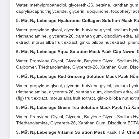
Water, methylpropanediol, glycereth-26, betaine, xanthan gum, 
caprylic/capric triglyceride, glycerin, ubiquinone, tocopheryl 
5. Mặt Nạ Lebelage Hyaluronic Collagen Solution Mask 
Water, propylene glycol, glycerin, butylene glycol, sodium hya
triethanolamine, glycereth-26, xanthan gum, disodium edta, allan
extract, morus alba fruit extract, ginko biloba nut extract, phe
6. Mặt Nạ Lebelage Aqua Solution Mask Pack Cấp Nước,
Water, Propylene Glycol, Glycerin, Butylene Glycol, Sodium 
2. Mặt Nạ Lebelage Snail Solution Mask Pac
Carbomer, Triethanolamine, Glycereth-26, Xanthan Gum, Diso
7. Mặt Nạ Lebelage Red Ginseng Solution Mask Pack Hồ
Lebelage Snail Solution Mask Pack
chiết xuất ốc sên có tá
thúc đẩy sản xuất elastin và collagen trong da, đồng thời chứa
Water, propylene glycol, glycerin, butylene glycol, sodium hya
sự phát triển của tế bào, cải thiện độ mịn và sức khỏe của da.
triethanolamine, glycereth-26, xanthan gum, disodium edta, alla
(fig) fruit extract, morus alba fruit extract, ginko biloba nut ex
8. Mặt Nạ Lebelage Green Tea Solution Mask Pack Trà X
Water, Propylene Glycol, Glycerin, Butylene Glycol, Sodium H
Triethanolamine, Glycereth-26, Xanthan Gum, Disodium EDTA,A
9. Mặt Nạ Lebelage Vitamin Solution Mask Pack Trái Ch