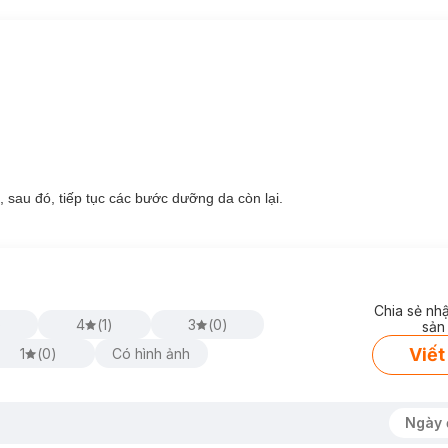
sau đó, tiếp tục các bước dưỡng da còn lại.
Chia sẻ nh
)
4
(
1
)
3
(
0
)
sản
Viết
1
(
0
)
Có hình ảnh
ack Than Tre Sạch Sâu, Se Khít Lỗ Chân Lông 25g
 tính có tác dụng hiệu quả trong việc điều tiết dầu nhờn, giúp thanh lọ
Ngày 
ện tình trạng mụn trứng cá.