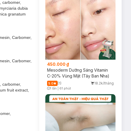
n, carbomer,
 myrciaria dubia
punica granatum
enesin, Carbomer,
enesin, Carbomer,
450.000 ₫
Mesoderm Dưỡng Sáng Vitamin
C-20% Vùng Mặt (Tây Ban Nha)
(1)
18.2k/tháng
5.0
n, carbomer,
1 lần
|
61 phút
m fruit extract,
Timer Gray Icon
bomer,