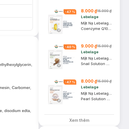
8.000 ₫
15.000 ₫
-
47
%
Lebelage
Mặt Nạ Lebelage Coenzyme Q10 Chống Oxy Hóa, Ngừa Nếp Nhăn 25g
Coenzyme Q10 Solution Mask Pack
9.000 ₫
15.000 ₫
-
40
%
Lebelage
Mặt Nạ Lebelage Ốc Sên Dưỡng Ẩm Da, Tăng Độ Đàn Hồi 25g
Snail Solution Mask Pack
thylhexylglycerin,
8.000 ₫
15.000 ₫
-
47
%
Lebelage
enesin, Carbomer,
Mặt Nạ Lebelage Ngọc Trai Cấp Ẩm, Dưỡng Sáng Da 25g
Pearl Solution Mask Pack
ne, disodium edta,
Xem thêm