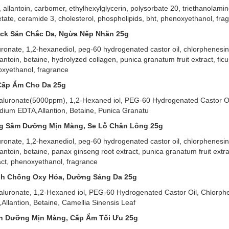
allantoin, carbomer, ethylhexylglycerin, polysorbate 20, triethanolami
acetate, ceramide 3, cholesterol, phospholipids, bht, phenoxyethanol, fra
Pack Săn Chắc Da, Ngừa Nếp Nhăn 25g
luronate, 1,2-hexanediol, peg-60 hydrogenated castor oil, chlorphenesi
toin, betaine, hydrolyzed collagen, punica granatum fruit extract, ficus 
noxyethanol, fragrance
 Cấp Ẩm Cho Da 25g
Hyaluronate(5000ppm), 1,2-Hexaned iol, PEG-60 Hydrogenated Castor Oi
k Ốc Sên Dưỡng Ẩm Da, Tăng Độ Đàn Hồi 25g
dium EDTA,Allantion, Betaine, Punica Granatu
ng Sâm Dưỡng Mịn Màng, Se Lỗ Chân Lông 25g
c dụng khắc phục các vết sạm nám, làm mờ nếp nhăn vì có khả năng hi
 giàu thành phần Allantoin giúp đẩy nhanh quá trình chữa lành vết thươ
luronate, 1,2-hexanediol, peg-60 hydrogenated castor oil, chlorphenesi
ntoin, betaine, panax ginseng root extract, punica granatum fruit extrac
tract, phenoxyethanol, fragrance
anh Chống Oxy Hóa, Dưỡng Sáng Da 25g
yaluronate, 1,2-Hexaned iol, PEG-60 Hydrogenated Castor Oil, Chlorph
llantion, Betaine, Camellia Sinensis Leaf
anh Dưỡng Mịn Màng, Cấp Ẩm Tối Ưu 25g