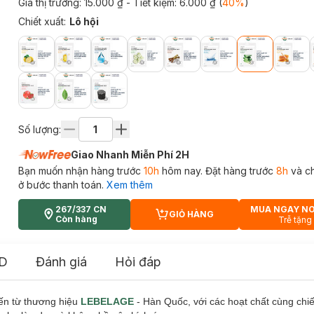
Giá thị trường:
15.000 ₫
- Tiết kiệm:
6.000 ₫
(
40
%
)
Chiết xuất
:
Lô hội
Số lượng:
Giao Nhanh Miễn Phí 2H
Bạn muốn nhận hàng trước
10h
hôm nay. Đặt hàng trước
8h
và c
ở bước thanh toán.
Xem thêm
267/337 CN
MUA NGAY N
GIỎ HÀNG
CART PLUS ICON
Còn hàng
Trễ tặng
D
Đánh giá
Hỏi đáp
n từ thương hiệu
LEBELAGE
- Hàn Quốc, với các hoạt chất cùng
chiế