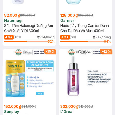
82.000 ₫
128.000 ₫
205.000 ₫
209.000 ₫
Hatomugi
Garnier
Sữa Tắm Hatomugi Dưỡng Ẩm
Nước Tẩy Trang Garnier Dành
Chiết Xuất Ý Dĩ 800ml
Cho Da Dầu Và Mụn 400ml
(Mới)
(123)
714/tháng
(69)
942/tháng
4.9
4.9
52
%
64
%
-
35
%
-
42
%
152.000 ₫
302.000 ₫
234.000 ₫
519.000 ₫
Sunplay
L'Oreal