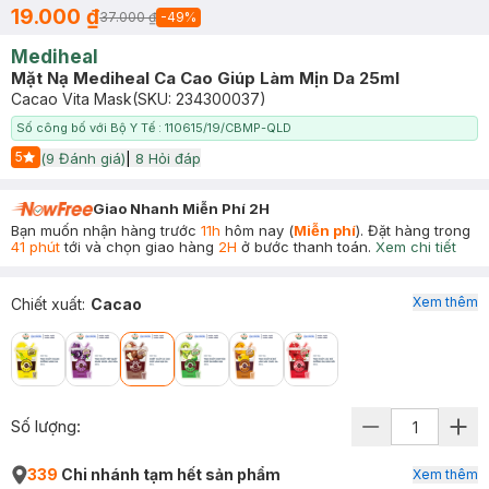
19.000 ₫
37.000 ₫
-
49
%
Mediheal
Mặt Nạ Mediheal Ca Cao Giúp Làm Mịn Da 25ml
Cacao Vita Mask
(SKU:
234300037
)
Số công bố với Bộ Y Tế : 110615/19/CBMP-QLD
5
(
9
Đánh giá)
|
8
Hỏi đáp
Start Icon
Giao Nhanh Miễn Phí 2H
Bạn muốn nhận hàng trước
11h
hôm nay (
Miễn phí
). Đặt hàng trong
41 phút
tới và chọn giao hàng
2H
ở bước thanh toán.
Xem chi tiết
Xem thêm
Chiết xuất
:
Cacao
Số lượng:
339
Chi nhánh tạm hết sản phẩm
Xem thêm