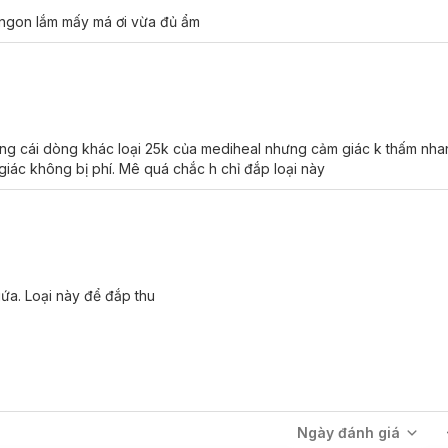
ấy ngon lắm mấy má ơi vừa đủ ẩm
dùng cái dòng khác loại 25k của mediheal nhưng cảm giác k thấm nha
giác không bị phí. Mê quá chắc h chỉ đắp loại này
ặt tại
Hasaki
với các mùi hương như sau:
umpkin Vita Mask
ứa. Loại này để đắp thu
Ngày đánh giá