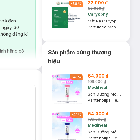
22.000 ₫
-
56
%
50.000 ₫
Caryophy
 hoá đơn
Mặt Nạ Caryophy Làm Giảm Mụn, Thâm & Dưỡng Ẩm Da 22g
Portulaca Mask Sheet 3in1
 ngày. 30
không đăng kí
ính hãng có
Sản phẩm cùng thương
hiệu
64.000 ₫
-
41
%
109.000 ₫
Mediheal
Son Dưỡng Môi Mediheal Hỗ Trợ Mờ Thâm, Dưỡng Ẩm Ban Ngày 10ml
Pantenolips Healssence
64.000 ₫
-
41
%
109.000 ₫
Mediheal
Son Dưỡng Môi Mediheal Mềm Mại, Mịn Màng Ban Đêm 10ml
Pantenolips Healbalm