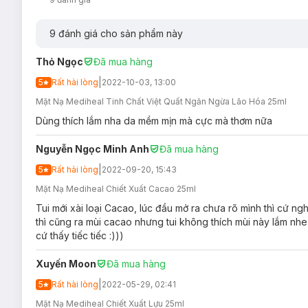
9
đánh giá cho sản phẩm này
Thỏ Ngọc
Đã mua hàng
|
5
Rất hài lòng
2022-10-03, 13:00
Mặt Nạ Mediheal Tinh Chất Việt Quất Ngăn Ngừa Lão Hóa 25ml
Dùng thích lắm nha da mềm mịn mà cực mà thơm nữa
Nguyễn Ngọc Minh Anh
Đã mua hàng
|
5
Rất hài lòng
2022-09-20, 15:43
Mặt Nạ Mediheal Chiết Xuất Cacao 25ml
Tui mới xài loại Cacao, lúc đầu mở ra chưa rõ mình thì cứ ng
thì cũng ra mùi cacao nhưng tui không thích mùi này lắm nh
cứ thấy tiếc tiếc :)))
Xuyến Moon
Đã mua hàng
|
5
Rất hài lòng
2022-05-29, 02:41
Mặt Nạ Mediheal Chiết Xuất Lựu 25ml