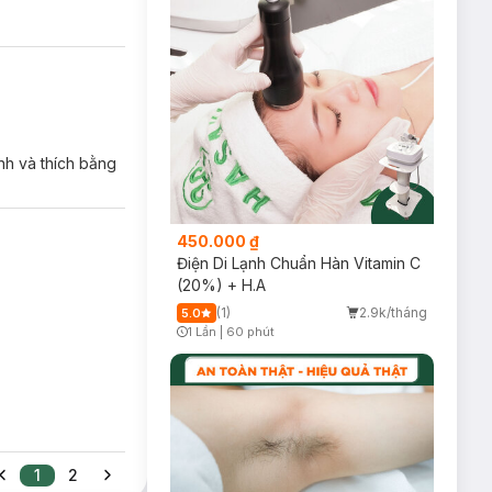
nh và thích bằng
450.000 ₫
Điện Di Lạnh Chuẩn Hàn Vitamin C
(20%) + H.A
(1)
2.9k/tháng
5.0
1 Lần
|
60 phút
Timer Gray Icon
1
2