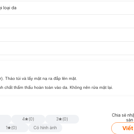
i loại da
. Tháo túi và lấy mặt nạ ra đắp lên mặt.
inh chất thẩm thấu hoàn toàn vào da. Không nên rửa mặt lại.
Chia sẻ nh
)
4
(
0
)
3
(
0
)
sản
Viết
1
(
0
)
Có hình ảnh