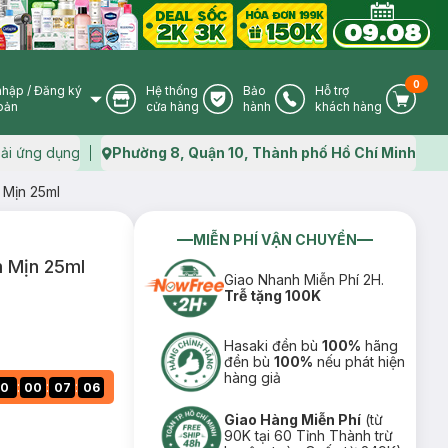
0
nhập
/
Đăng ký
Hệ thống
Bảo
Hỗ trợ
User Icon
Store Icon
Warranty Icon
Phone Icon
Cart I
oản
cửa hàng
hành
khách hàng
ải ứng dụng
Phường 8, Quận 10, Thành phố Hồ Chí Minh
Map icon
 Mịn 25ml
MIỄN PHÍ VẬN CHUYỂN
m Mịn 25ml
Giao Nhanh Miễn Phí 2H.
Trễ tặng 100K
Hasaki đền bù
100%
hãng
đền bù
100%
nếu phát hiện
hàng giả
:
:
:
0
00
07
05
Giao Hàng Miễn Phí
(từ
90K tại 60 Tỉnh Thành trừ