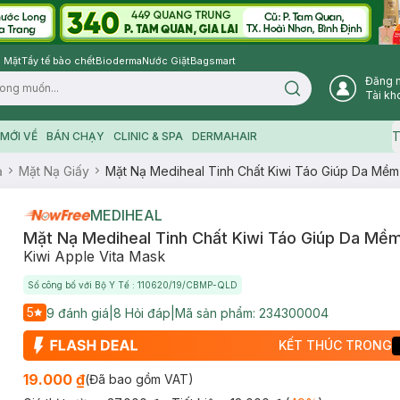
 Mặt
Tẩy tế bào chết
Bioderma
Nước Giặt
Bagsmart
Đăng 
Search icon
Tài kh
T
MỚI VỀ
BÁN CHẠY
CLINIC & SPA
DERMAHAIR
ạ
Mặt Nạ Giấy
Mặt Nạ Mediheal Tinh Chất Kiwi Táo Giúp Da Mềm
MEDIHEAL
Mặt Nạ Mediheal Tinh Chất Kiwi Táo Giúp Da Mề
Kiwi Apple Vita Mask
Số công bố với Bộ Y Tế : 110620/19/CBMP-QLD
5
9
đánh giá
|
8
Hỏi đáp
|
Mã sản phẩm:
234300004
KẾT THÚC TRONG
19.000 ₫
(Đã bao gồm VAT)