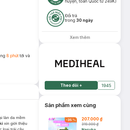
huyện, toàn Quốc từ 249K)
Đổi trả
trong
30 ngày
Xem thêm
rong
8 phút
tới và
Theo dõi
+
1945
Sản phẩm xem cùng
lại làn da mềm
207.000 ₫
-
35
%
ki
xin giới thiệu
319.000 ₫
loại trái cây
Naruko