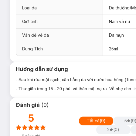
Loại da
Da thường/Mọ
Giới tính
Nam và nữ
Vấn đề về da
Da mụn
Dung Tích
25ml
Hướng dẫn sử dụng
- Sau khi rửa mặt sạch, cân bằng da với nước hoa hồng (Toner)
- Thư giãn trong 15 - 20 phút và tháo mặt nạ ra. Vỗ nhẹ cho t
Đánh giá
(
9
)
5
Tất cả
(
9
)
5
(
9
2
(
0
)
9
đánh giá