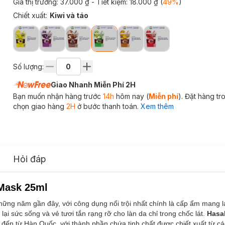
Giá thị trường:
37.000 ₫
- Tiết kiệm:
18.000 ₫
(
49
%
)
Chiết xuất
:
Kiwi và táo
Số lượng:
Giao Nhanh Miễn Phí 2H
Bạn muốn nhận hàng trước
14h
hôm nay (
Miễn phí
). Đặt hàng t
chọn giao hàng
2H
ở bước thanh toán.
Xem thêm
Hỏi đáp
 Mask 25ml
những năm gần đây, với công dụng nổi trội nhất chính là cấp ẩm mang 
ại sức sống và vẻ tươi tắn rạng rỡ cho làn da chỉ trong chốc lát.
Hasa
k
đến từ Hàn Quốc, với thành phần chứa tinh chất được chiết xuất từ các 