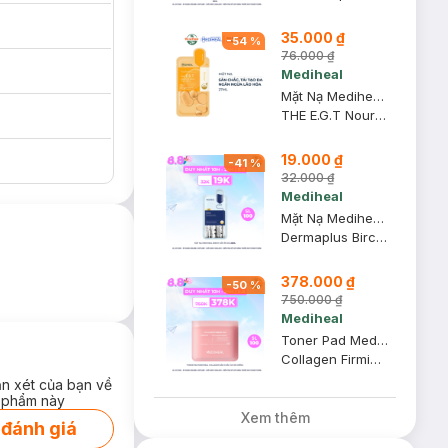
35.000 ₫
-
54
%
76.000 ₫
Mediheal
Mặt Nạ Mediheal THE E.G.T Giúp Săn Chắc & Tái Tạo Da 27ml
THE E.G.T Nourishing Ampoule Mask
19.000 ₫
-
41
%
32.000 ₫
Mediheal
Mặt Nạ Mediheal Birch Cấp Ẩm Da 22ml
Dermaplus Birch Mask
378.000 ₫
-
50
%
750.000 ₫
Mediheal
Toner Pad Mediheal Collagen Săn Chắc Da 100 Miếng
Collagen Firming Pad
ận xét của bạn về
 phẩm này
Xem thêm
 đánh giá