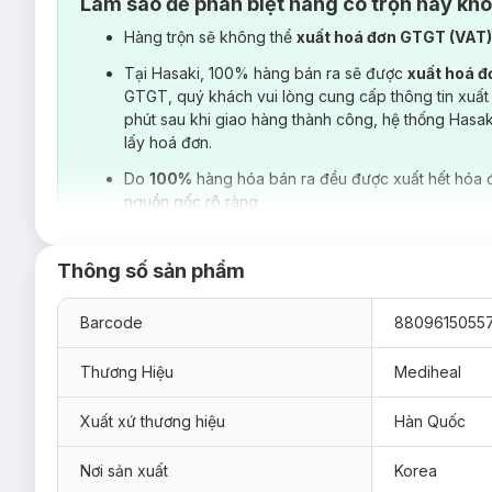
Làm sao để phân biệt hàng có trộn hay kh
Hàng trộn sẽ không thể
xuất hoá đơn GTGT (VAT
Tại Hasaki, 100% hàng bán ra sẽ được
xuất hoá 
GTGT, quý khách vui lòng cung cấp thông tin xuất
phút sau khi giao hàng thành công, hệ thống Hasa
lấy hoá đơn.
Do
100%
hàng hóa bán ra đều được xuất hết hóa 
nguồn gốc rõ ràng.
Thông số sản phẩm
Barcode
8809615055
Thương Hiệu
Mediheal
Xuất xứ thương hiệu
Hàn Quốc
Nơi sản xuất
Korea