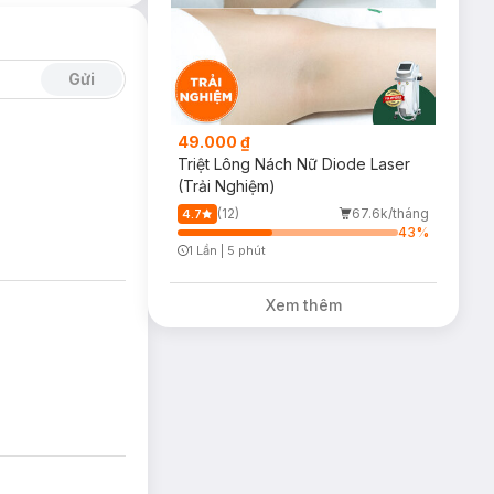
Gửi
49.000 ₫
Triệt Lông Nách Nữ Diode Laser
(Trải Nghiệm)
(12)
67.6k/tháng
4.7
43
%
1 Lần
|
5 phút
Timer Gray Icon
Xem thêm