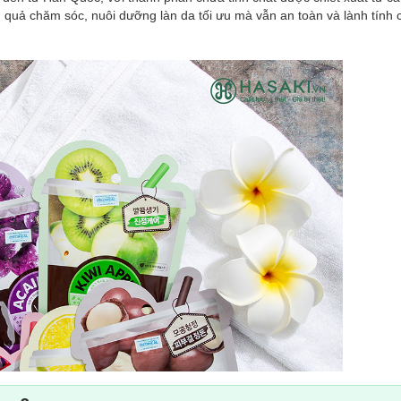
ệu quả chăm sóc, nuôi dưỡng làn da tối ưu mà vẫn an toàn và lành tính 