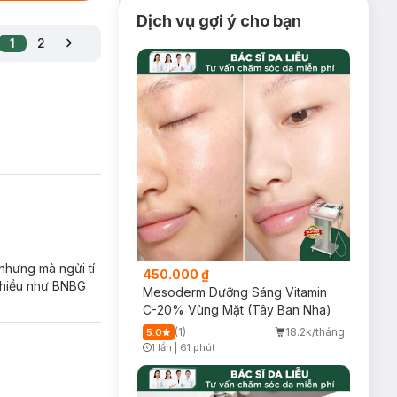
Dịch vụ gợi ý cho bạn
1
2
 nhưng mà ngửi tí
450.000 ₫
 nhiều như BNBG
Mesoderm Dưỡng Sáng Vitamin
C-20% Vùng Mặt (Tây Ban Nha)
(1)
18.2k/tháng
5.0
1 lần
|
61 phút
Timer Gray Icon