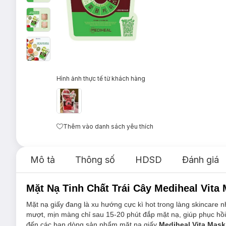
Hình ảnh thực tế từ khách hàng
Thêm vào danh sách yêu thích
Mô tả
Thông số
HDSD
Đánh giá
Mặt Nạ Tinh Chất Trái Cây Mediheal Vita
Mặt nạ giấy đang là xu hướng cực kì hot trong làng skincare 
mượt, mịn màng chỉ sau 15-20 phút đắp mặt nạ, giúp phục hồi l
đến các bạn dòng sản phẩm mặt nạ giấy
Mediheal Vita Mas