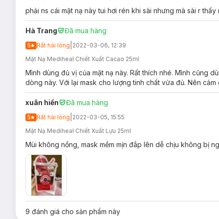
phải ns cái mặt nạ này tui hơi rén khi sài nhưng mà sài r th
Hà Trang
Đã mua hàng
|
5
Rất hài lòng
2022-03-06, 12:39
Mặt Nạ Mediheal Chiết Xuất Cacao 25ml
Mình dùng đủ vị của mặt nạ này. Rất thích nhé. Mình cũng 
dòng này. Với lại mask cho lượng tinh chất vừa đủ. Nên cảm 
Hiện
Mặt Nạ Tinh Chất Trái Cây Mediheal Vita Mask
đã có m
xuân hiền
Đã mua hàng
Mặt Nạ Chiết Xuất Bí Ngô Mediheal P
|
5
Rất hài lòng
2022-03-05, 15:55
Mặt Nạ Mediheal Chiết Xuất Lựu 25ml
Mùi không nồng, mask mềm mịn đắp lên dễ chịu không bị ng
9
đánh giá cho sản phẩm này