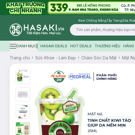
Kem Chống Nắng
Tẩy Trang
Sữa Rửa
Logo
DANH MỤC
HASAKI DEALS
HOT DEALS
THƯƠNG HIỆU
HÀNG 
Hamburger icon
Trang chủ
Sức Khỏe - Làm Đẹp
Chăm Sóc Da Mặt
Mặt N