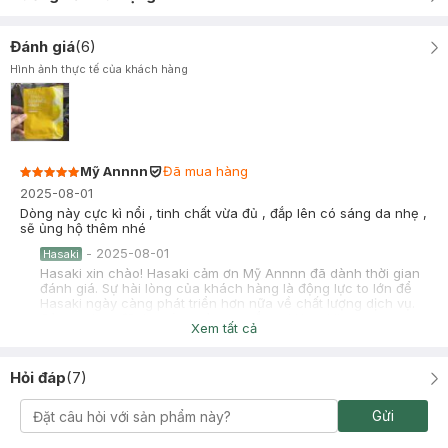
Đánh giá
(
6
)
Hình ảnh thực tế của khách hàng
Mỹ Annnn
Đã mua hàng
2025-08-01
Dòng này cực kì nổi , tinh chất vừa đủ , đắp lên có sáng da nhẹ ,
sẽ ủng hộ thêm nhé
-
2025-08-01
Hasaki
Hasaki xin chào! Hasaki cảm ơn Mỹ Annnn đã dành thời gian
đánh giá. Sự hài lòng của khách hàng là động lực to lớn để
Hasaki ngày càng phát triển hơn nữa về chất lượng dịch vụ.
Cảm ơn bạn đã tin tưởng và mua sắm tại Hasaki!
Xem tất cả
Hỏi đáp
(
7
)
Nguyễn Thị Hồng Lan
Đã mua hàng
Gửi
2023-07-14