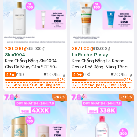
230.000 ₫
367.000 ₫
495.000 ₫
610.000 ₫
Skin1004
La Roche-Posay
Kem Chống Nắng Skin1004
Kem Chống Nắng La Roche-
Cho Da Nhạy Cảm SPF 50+
Posay Phổ Rộng, Nâng Tông
50ml
Kiềm Dầu 50ml
(119)
1.0k/tháng
(28)
702/tháng
4.8
4.9
67
%
28
%
Bill Skin1004 từ 399k Tặng Kem
Bill La roche-posay 399K Tặng
Chống Nắng Cho Da Nhạy Cảm
Gel rửa mặt da dầu nhạy cảm 50ml
SPF 50+ 20ml (SL Có Hạn)
(SL có hạn)
-
36
%
-
40
%