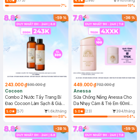
(173)
(298)
916/tháng
5.0
4.8
7
%
19
%
-
59
%
-
36
%
243.000 ₫
449.000 ₫
590.000 ₫
702.000 ₫
Cocoon
Anessa
Combo 2 Nước Tẩy Trang Bí
Sữa Chống Nắng Anessa Cho
Đao Cocoon Làm Sạch & Giảm
Da Nhạy Cảm & Trẻ Em 60ml
Dầu 500ml
(Mới)
(57)
1.6k/tháng
(23)
394/tháng
5.0
5.0
88
%
64
%
-
38
%
-
59
%