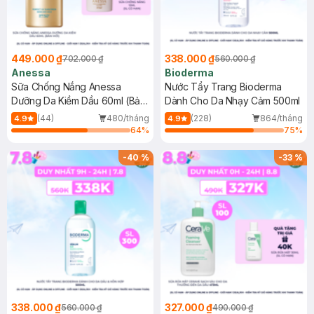
449.000 ₫
338.000 ₫
702.000 ₫
560.000 ₫
Anessa
Bioderma
Sữa Chống Nắng Anessa
Nước Tẩy Trang Bioderma
Dưỡng Da Kiềm Dầu 60ml (Bản
Dành Cho Da Nhạy Cảm 500ml
Mới)
(44)
480/tháng
(228)
864/tháng
4.9
4.9
64
%
75
%
-
40
%
-
33
%
338.000 ₫
327.000 ₫
560.000 ₫
490.000 ₫