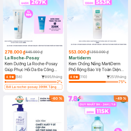
278.000 ₫
553.000 ₫
445.000 ₫
1.350.000 ₫
La Roche-Posay
Martiderm
Kem Dưỡng La Roche-Posay
Kem Chống Nắng MartiDerm
Giúp Phục Hồi Da Đa Công
Phổ Rộng Bảo Vệ Toàn Diện
Dụng 40ml
40ml
(56)
895/tháng
(110)
251/tháng
4.9
4.9
2
%
75
%
Bill La roche-posay 399K Tặng
Gel rửa mặt da dầu nhạy cảm 50ml
(SL có hạn)
-
60
%
-
49
%