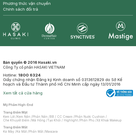
Phương thức vận chuyển
Chính sách đổi trả
Synctives
Clinic
Dermahair
Mastige
Bản quyền © 2016 Hasaki.vn
Công Ty cổ phần HASAKI VIETNAM
Hotline:
1800 6324
Giấy chứng nhận Đăng ký Kinh doanh số 0313612829 do Sở Kế
hoạch và Đầu tư Thành phố Hồ Chí Minh cấp ngày 13/01/2016
Xem tất cả cửa hàng
Mỹ Phẩm High-End
Trang Điểm Mặt
Kem Lót
/
Kem Nền
/
Phấn Nền
/
BB / CC Cream
/
Phấn Nước Cushion
/
Che Khuyết Điểm
/
Má Hồng
/
Tạo Khối / Highlight
/
Phấn Phủ
/
Xịt Khoá Makeup
Trang Điểm Mắt
Kẻ Mày
/
Kẻ Mắt
/
Phấn Mắt
/
Mascara