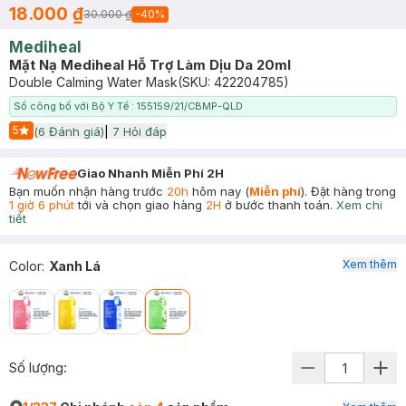
18.000 ₫
30.000 ₫
-
40
%
Mediheal
Mặt Nạ Mediheal Hỗ Trợ Làm Dịu Da 20ml
Double Calming Water Mask
(SKU:
422204785
)
Số công bố với Bộ Y Tế : 155159/21/CBMP-QLD
5
(
6
Đánh giá)
|
7
Hỏi đáp
Start Icon
Giao Nhanh Miễn Phí 2H
Bạn muốn nhận hàng trước
20h
hôm nay (
Miễn phí
). Đặt hàng trong
1 giờ 6 phút
tới và chọn giao hàng
2H
ở bước thanh toán.
Xem chi
tiết
Xem thêm
Color
:
Xanh Lá
Số lượng: