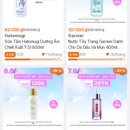
82.000 ₫
107.000 ₫
205.000 ₫
209.000 ₫
Hatomugi
Garnier
Sữa Tắm Hatomugi Dưỡng Ẩm
Nước Tẩy Trang Garnier Dành
Chiết Xuất Ý Dĩ 800ml
Cho Da Dầu Và Mụn 400ml
(Mới)
(123)
714/tháng
(69)
1.1k/tháng
4.9
4.9
52
%
18
%
-
35
%
-
43
%