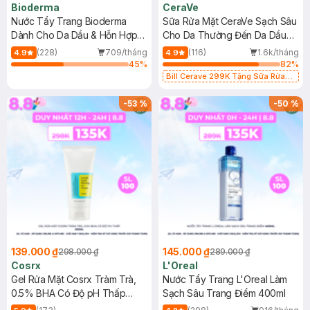
Bioderma
CeraVe
Nước Tẩy Trang Bioderma
Sữa Rửa Mặt CeraVe Sạch Sâu
Dành Cho Da Dầu & Hỗn Hợp
Cho Da Thường Đến Da Dầu
500ml
473ml
(228)
709/tháng
(116)
1.6k/tháng
4.9
4.9
45
%
82
%
Bill Cerave 299K Tặng Sữa Rửa
Mặt Cerave 30ml (SL có hạn)
-
53
%
-
50
%
139.000 ₫
145.000 ₫
298.000 ₫
289.000 ₫
Cosrx
L'Oreal
Gel Rửa Mặt Cosrx Tràm Trà,
Nước Tẩy Trang L'Oreal Làm
0.5% BHA Có Độ pH Thấp
Sạch Sâu Trang Điểm 400ml
150ml