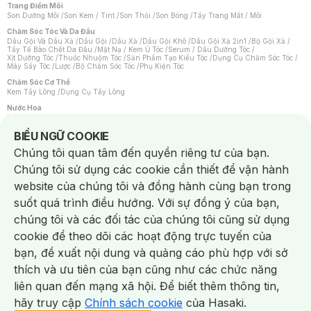
Trang Điểm Môi
Son Dưỡng Môi
/
Son Kem / Tint
/
Son Thỏi
/
Son Bóng
/
Tẩy Trang Mắt / Môi
Chăm Sóc Tóc Và Da Đầu
Dầu Gội Và Dầu Xả
/
Dầu Gội
/
Dầu Xả
/
Dầu Gội Khô
/
Dầu Gội Xả 2in1
/
Bộ Gội Xả
/
Tẩy Tế Bào Chết Da Đầu
/
Mặt Nạ / Kem Ủ Tóc
/
Serum / Dầu Dưỡng Tóc
/
Xịt Dưỡng Tóc
/
Thuốc Nhuộm Tóc
/
Sản Phẩm Tạo Kiểu Tóc
/
Dụng Cụ Chăm Sóc Tóc
/
Máy Sấy Tóc
/
Lược
/
Bộ Chăm Sóc Tóc
/
Phụ Kiện Tóc
Chăm Sóc Cơ Thể
Kem Tẩy Lông
/
Dụng Cụ Tẩy Lông
Nước Hoa
Nước Hoa Nữ
/
Nước Hoa Nam
/
Nước Hoa Cao Cấp
/
Xịt Thơm Toàn Thân
/
Nước Hoa Vùng Kín
Notice about cookies usage
BIỂU NGỮ COOKIE
Chăm Sóc Cá Nhân
Chúng tôi quan tâm đến quyền riêng tư của bạn.
Chống Muỗi
/
Khẩu Trang
/
Máy Massage
/
Mặt Nạ Xông Hơi
/
Nước Rửa Tay
/
Sản Phẩm Chăm Sóc Khác
/
Bàn Chải Đánh Răng
/
Bàn Chải Điện
/
Chúng tôi sử dụng các cookie cần thiết để vận hành
Hỗ Trợ Trắng Răng
/
Kem Đánh Răng
/
Máy Tăm Nước
/
Nước Súc Miệng
/
Tăm / Chỉ Nha Khoa
/
Xịt Thơm Miệng
/
Dung Dịch Vệ Sinh
/
Dưỡng Vùng Kín
/
website của chúng tôi và đồng hành cùng bạn trong
Khăn Ướt Vệ Sinh Vùng Kín
/
Băng Vệ Sinh
/
Tampon
/
Bọt Cạo Râu
/
Dao Cạo Râu
/
Máy Cạo Râu
suốt quá trình điều hướng. Với sự đồng ý của bạn,
Vấn Đề Về Da
chúng tôi và các đối tác của chúng tôi cũng sử dụng
Da Dầu / Lỗ Chân Lông To
/
Da Khô / Mất Nước
/
Da Lão Hóa
/
Da Mụn
/
Da Nhạy Cảm / Kích Ứng
/
Da Xỉn Màu
/
Thâm / Nám / Tàn Nhang
/
cookie để theo dõi các hoạt động trực tuyến của
Quầng Thâm & Bọng Mắt
/
Sẹo
/
Viêm Da Cơ Địa
bạn, đề xuất nội dung và quảng cáo phù hợp với sở
Dụng Cụ / Phụ Kiện Chăm Sóc Da
Chat i
Bông Tẩy Trang
/
Khăn Lau Mặt Khô
/
Dụng Cụ / Máy Rửa Mặt
/
Máy Chăm Sóc Da
/
thích và ưu tiên của bạn cũng như các chức năng
Dụng Cụ Chăm Sóc Khác
liên quan đến mạng xã hội. Để biết thêm thông tin,
hãy truy cập
Chính sách cookie
của Hasaki.