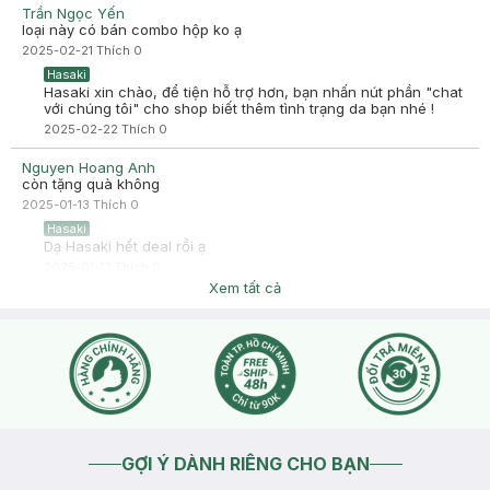
tầm giá này thì tương đối ổn, mặt nạ ôm sát vừa với mặt, đắp
Trần Ngọc Yến
xong cảm giác da sáng và mềm. Điểm trừ duy nhất là lỗ khoét
loại này có bán combo hộp ko ạ
con mắt hơi to.
2025-02-21
Thích
0
Hasaki
Hasaki xin chào, để tiện hỗ trợ hơn, bạn nhấn nút phần "chat
với chúng tôi" cho shop biết thêm tình trạng da bạn nhé !
2025-02-22
Thích
0
Nguyen Hoang Anh
còn tặng quà không
2025-01-13
Thích
0
Hasaki
Dạ Hasaki hết deal rồi ạ
2025-01-13
Thích
0
Xem tất cả
GỢI Ý DÀNH RIÊNG CHO BẠN