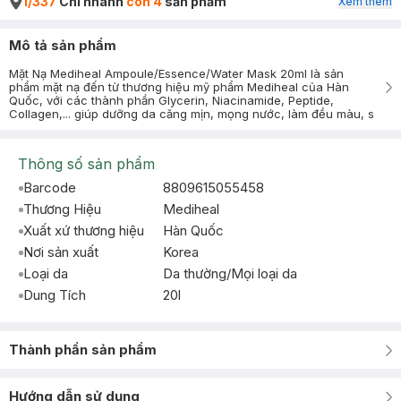
1/337
Chi nhánh
còn 4
sản phẩm
Xem thêm
Mô tả sản phẩm
Mặt Nạ Mediheal Ampoule/Essence/Water Mask 20ml là sản
phẩm mặt nạ đến từ thương hiệu mỹ phẩm Mediheal của Hàn
Quốc, với các thành phần Glycerin, Niacinamide, Peptide,
Collagen,... giúp dưỡng da căng mịn, mọng nước, làm đều màu, s
Thông số sản phẩm
Barcode
8809615055458
Thương Hiệu
Mediheal
Xuất xứ thương hiệu
Hàn Quốc
Nơi sản xuất
Korea
Loại da
Da thường/Mọi loại da
Dung Tích
20l
Thành phần sản phẩm
Hướng dẫn sử dụng