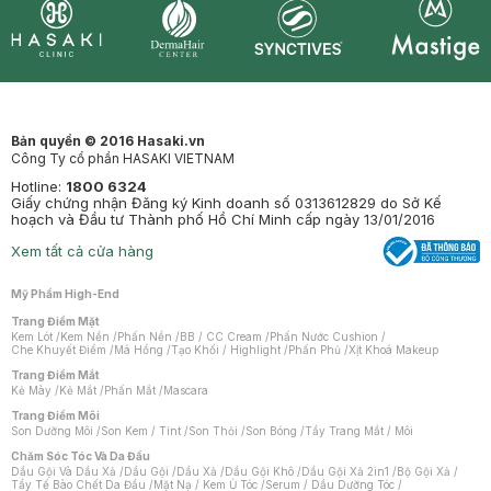
Synctives
Clinic
Dermahair
Mastige
Bản quyền © 2016 Hasaki.vn
Công Ty cổ phần HASAKI VIETNAM
Hotline:
1800 6324
Giấy chứng nhận Đăng ký Kinh doanh số 0313612829 do Sở Kế
hoạch và Đầu tư Thành phố Hồ Chí Minh cấp ngày 13/01/2016
Xem tất cả cửa hàng
Mỹ Phẩm High-End
Trang Điểm Mặt
Kem Lót
/
Kem Nền
/
Phấn Nền
/
BB / CC Cream
/
Phấn Nước Cushion
/
Che Khuyết Điểm
/
Má Hồng
/
Tạo Khối / Highlight
/
Phấn Phủ
/
Xịt Khoá Makeup
Trang Điểm Mắt
Kẻ Mày
/
Kẻ Mắt
/
Phấn Mắt
/
Mascara
Trang Điểm Môi
Son Dưỡng Môi
/
Son Kem / Tint
/
Son Thỏi
/
Son Bóng
/
Tẩy Trang Mắt / Môi
Chăm Sóc Tóc Và Da Đầu
Dầu Gội Và Dầu Xả
/
Dầu Gội
/
Dầu Xả
/
Dầu Gội Khô
/
Dầu Gội Xả 2in1
/
Bộ Gội Xả
/
Tẩy Tế Bào Chết Da Đầu
/
Mặt Nạ / Kem Ủ Tóc
/
Serum / Dầu Dưỡng Tóc
/