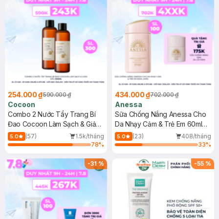
254.000 ₫
434.000 ₫
590.000 ₫
702.000 ₫
Cocoon
Anessa
Combo 2 Nước Tẩy Trang Bí
Sữa Chống Nắng Anessa Cho
Đao Cocoon Làm Sạch & Giảm
Da Nhạy Cảm & Trẻ Em 60ml
Dầu 500ml
(Mới)
(57)
1.5k/tháng
(23)
408/tháng
5.0
5.0
78
%
33
%
-
31
%
-
55
%