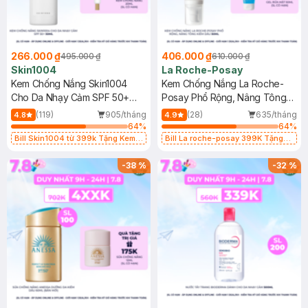
266.000 ₫
406.000 ₫
495.000 ₫
610.000 ₫
Skin1004
La Roche-Posay
Kem Chống Nắng Skin1004
Kem Chống Nắng La Roche-
Cho Da Nhạy Cảm SPF 50+
Posay Phổ Rộng, Nâng Tông
50ml
Kiềm Dầu 50ml
(119)
905/tháng
(28)
635/tháng
4.8
4.9
64
%
64
%
Bill Skin1004 từ 399k Tặng Kem
Bill La roche-posay 399K Tặng
Chống Nắng Cho Da Nhạy Cảm
Gel rửa mặt da dầu nhạy cảm 50ml
SPF 50+ 20ml (SL Có Hạn)
(SL có hạn)
-
38
%
-
32
%