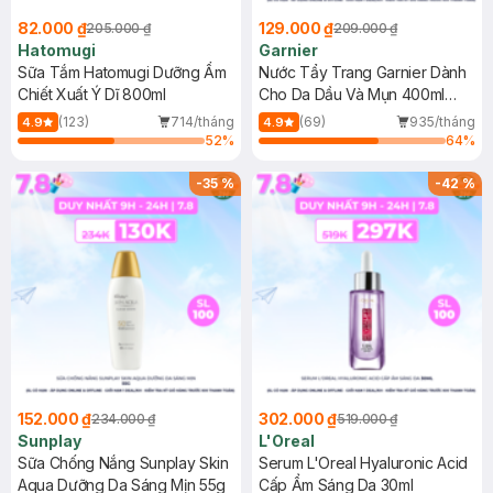
82.000 ₫
129.000 ₫
205.000 ₫
209.000 ₫
Hatomugi
Garnier
Sữa Tắm Hatomugi Dưỡng Ẩm
Nước Tẩy Trang Garnier Dành
Chiết Xuất Ý Dĩ 800ml
Cho Da Dầu Và Mụn 400ml
(Mới)
(123)
714/tháng
(69)
935/tháng
4.9
4.9
52
%
64
%
-
35
%
-
42
%
152.000 ₫
302.000 ₫
234.000 ₫
519.000 ₫
Sunplay
L'Oreal
Sữa Chống Nắng Sunplay Skin
Serum L'Oreal Hyaluronic Acid
Aqua Dưỡng Da Sáng Mịn 55g
Cấp Ẩm Sáng Da 30ml