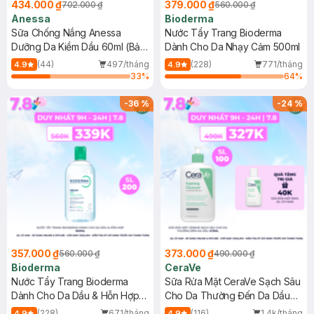
434.000 ₫
379.000 ₫
702.000 ₫
560.000 ₫
Anessa
Bioderma
Sữa Chống Nắng Anessa
Nước Tẩy Trang Bioderma
Dưỡng Da Kiềm Dầu 60ml (Bản
Dành Cho Da Nhạy Cảm 500ml
Mới)
(44)
497/tháng
(228)
771/tháng
4.9
4.9
33
%
64
%
-
36
%
-
24
%
357.000 ₫
373.000 ₫
560.000 ₫
490.000 ₫
Bioderma
CeraVe
Nước Tẩy Trang Bioderma
Sữa Rửa Mặt CeraVe Sạch Sâu
Dành Cho Da Dầu & Hỗn Hợp
Cho Da Thường Đến Da Dầu
500ml
473ml
(228)
671/tháng
(116)
1.4k/tháng
4.9
4.9