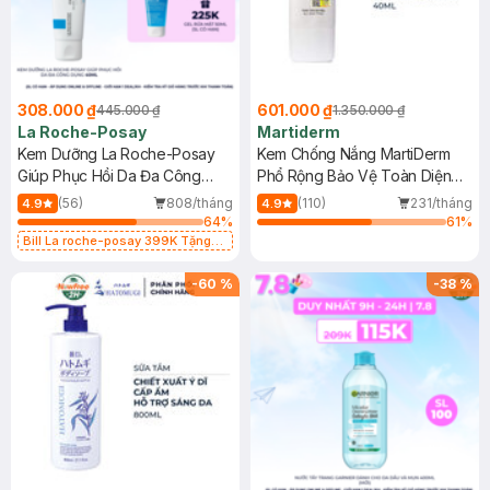
308.000 ₫
601.000 ₫
445.000 ₫
1.350.000 ₫
La Roche-Posay
Martiderm
Kem Dưỡng La Roche-Posay
Kem Chống Nắng MartiDerm
Giúp Phục Hồi Da Đa Công
Phổ Rộng Bảo Vệ Toàn Diện
Dụng 40ml
40ml
(56)
808/tháng
(110)
231/tháng
4.9
4.9
64
%
61
%
Bill La roche-posay 399K Tặng
Gel rửa mặt da dầu nhạy cảm 50ml
(SL có hạn)
-
60
%
-
38
%