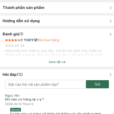
Thành phần sản phẩm
Hướng dẫn sử dụng
Đánh giá
(
1
)
C THỦY
Đã mua hàng
2024-05-25
mình thấy tinh chất ko quá đặc, bôi lên hơi dính nhẹ, thấm ko
nhanh bằng wonjin đâu. nói chung mk cx dùng ít nên ko thấy
quá nhiều công dụng, đơn giản cấp ẩm, làm dịu bình thường
Xem tất cả
Hỏi đáp
(
12
)
Gửi
Ngọc Nhi
Khi nào có hàng lại v ạ ?
2026-02-12
Thích
0
Hasaki
Dạ khi nào có hàng về thêm hệ thống sẽ cập nhật lại tình