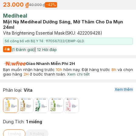
23.000 ₫
40.000 ₫
-
42
%
Mediheal
Mặt Nạ Mediheal Dưỡng Sáng, Mờ Thâm Cho Da Mụn
24ml
Vita Brightening Essential Mask
(SKU:
422209428
)
Số công bố với Bộ Y Tế : 1170567/22/CBMP-QLD
4
(
1
Đánh giá)
|
12
Hỏi đáp
Start Icon
Giao Nhanh Miễn Phí 2H
Bạn muốn nhận hàng trước
10h
hôm nay. Đặt hàng trước
8h
và chọn
giao hàng
2H
ở bước thanh toán.
Xem chi tiết
Xem thêm
Phân loại
:
Vita
Dung Tích
:
1 miếng
1 miếng
5 miếng