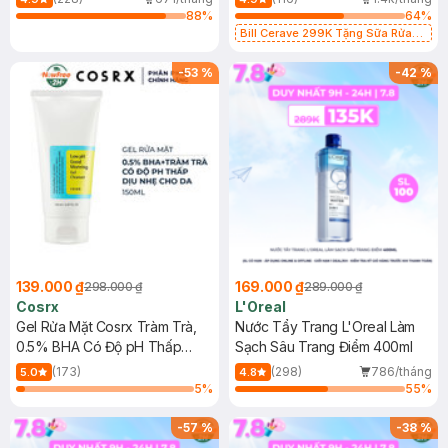
88
%
64
%
Bill Cerave 299K Tặng Sữa Rửa
Mặt Cerave 30ml (SL có hạn)
-
53
%
-
42
%
139.000 ₫
169.000 ₫
298.000 ₫
289.000 ₫
Cosrx
L'Oreal
Gel Rửa Mặt Cosrx Tràm Trà,
Nước Tẩy Trang L'Oreal Làm
0.5% BHA Có Độ pH Thấp
Sạch Sâu Trang Điểm 400ml
150ml
(173)
(298)
786/tháng
5.0
4.8
5
%
55
%
-
57
%
-
38
%