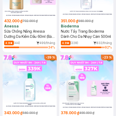
432.000 ₫
351.000 ₫
702.000 ₫
560.000 ₫
Anessa
Bioderma
Sữa Chống Nắng Anessa
Nước Tẩy Trang Bioderma
Dưỡng Da Kiềm Dầu 60ml (Bản
Dành Cho Da Nhạy Cảm 500ml
Mới)
(44)
499/tháng
(228)
832/tháng
4.9
4.9
34
%
92
%
-
39
%
-
23
%
343.000 ₫
378.000 ₫
560.000 ₫
490.000 ₫