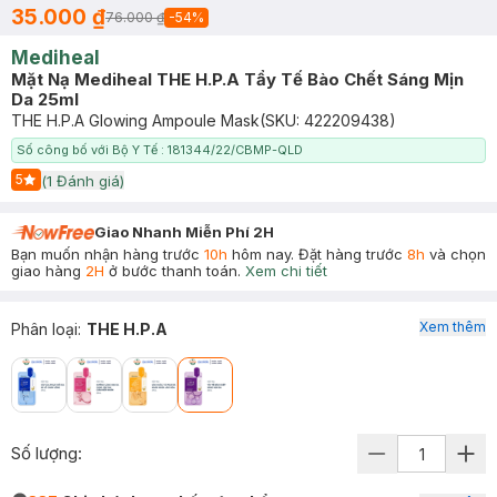
35.000 ₫
76.000 ₫
-
54
%
Mediheal
Mặt Nạ Mediheal THE H.P.A Tẩy Tế Bào Chết Sáng Mịn
Da 25ml
THE H.P.A Glowing Ampoule Mask
(SKU:
422209438
)
Số công bố với Bộ Y Tế : 181344/22/CBMP-QLD
5
(
1
Đánh giá)
Start Icon
Giao Nhanh Miễn Phí 2H
Bạn muốn nhận hàng trước
10h
hôm nay. Đặt hàng trước
8h
và chọn
giao hàng
2H
ở bước thanh toán.
Xem chi tiết
Xem thêm
Phân loại
:
THE H.P.A
Số lượng: