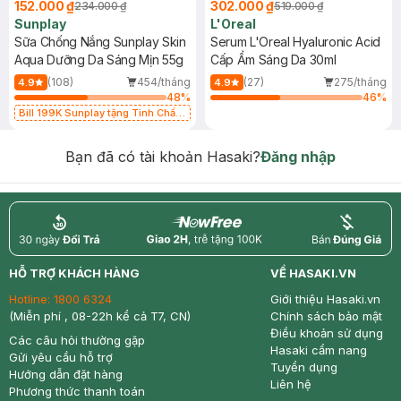
152.000 ₫
302.000 ₫
234.000 ₫
519.000 ₫
Sunplay
L'Oreal
Sữa Chống Nắng Sunplay Skin
Serum L'Oreal Hyaluronic Acid
Aqua Dưỡng Da Sáng Mịn 55g
Cấp Ẩm Sáng Da 30ml
(108)
454/tháng
(27)
275/tháng
4.9
4.9
48
%
46
%
Bill 199K Sunplay tặng Tinh Chất
Chống Nắng 7g trị giá 30K (SL có
hạn)
Bạn đã có tài khoản Hasaki?
Đăng nhập
return
nowfree
price
HỖ TRỢ KHÁCH HÀNG
VỀ HASAKI.VN
Hotline:
1800 6324
Giới thiệu Hasaki.vn
(Miễn phí , 08-22h kể cả T7, CN)
Chính sách bảo mật
Điều khoản sử dụng
Các câu hỏi thường gặp
Hasaki cẩm nang
Gửi yêu cầu hỗ trợ
Tuyển dụng
Hướng dẫn đặt hàng
Liên hệ
Phương thức thanh toán