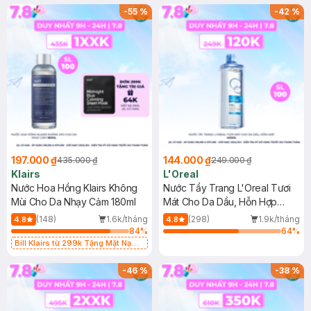
-
55
%
-
42
%
197.000 ₫
144.000 ₫
435.000 ₫
249.000 ₫
Klairs
L'Oreal
Nước Hoa Hồng Klairs Không
Nước Tẩy Trang L'Oreal Tươi
Mùi Cho Da Nhạy Cảm 180ml
Mát Cho Da Dầu, Hỗn Hợp
400ml
(148)
1.6k/tháng
(298)
1.9k/tháng
4.8
4.8
84
%
64
%
Bill Klairs từ 299k Tặng Mặt Nạ
Làm Dịu Da & Kiểm Soát Dầu Nhờn
25ml (SL Có Hạn)
-
46
%
-
38
%