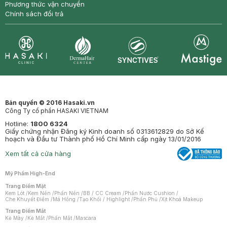
Phương thức vận chuyển
Chính sách đổi trả
Synctives
Clinic
Dermahair
Mastige
Bản quyền © 2016 Hasaki.vn
Công Ty cổ phần HASAKI VIETNAM
Hotline:
1800 6324
Giấy chứng nhận Đăng ký Kinh doanh số 0313612829 do Sở Kế
hoạch và Đầu tư Thành phố Hồ Chí Minh cấp ngày 13/01/2016
Xem tất cả cửa hàng
Mỹ Phẩm High-End
Trang Điểm Mặt
Kem Lót
/
Kem Nền
/
Phấn Nền
/
BB / CC Cream
/
Phấn Nước Cushion
/
Che Khuyết Điểm
/
Má Hồng
/
Tạo Khối / Highlight
/
Phấn Phủ
/
Xịt Khoá Makeup
Trang Điểm Mắt
Kẻ Mày
/
Kẻ Mắt
/
Phấn Mắt
/
Mascara