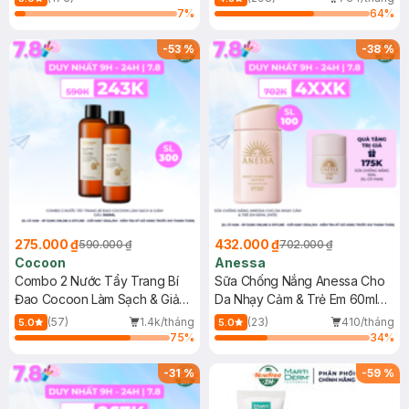
7
%
64
%
-
53
%
-
38
%
275.000 ₫
432.000 ₫
590.000 ₫
702.000 ₫
Cocoon
Anessa
Combo 2 Nước Tẩy Trang Bí
Sữa Chống Nắng Anessa Cho
Đao Cocoon Làm Sạch & Giảm
Da Nhạy Cảm & Trẻ Em 60ml
Dầu 500ml
(Mới)
(57)
1.4k/tháng
(23)
410/tháng
5.0
5.0
75
%
34
%
-
31
%
-
59
%