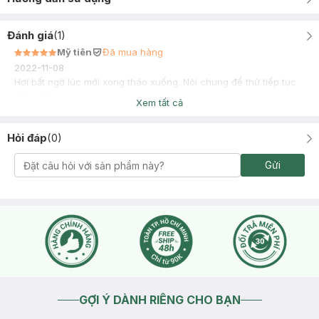
Đánh giá
(
1
)
Mỹ tiên
Đã mua hàng
2022-11-08
Hơi bất ngờ lúc mới xong tháo xuống. Nói chung để thử tiếp tục
xem sao
Xem tất cả
Hỏi đáp
(
0
)
Gửi
GỢI Ý DÀNH RIÊNG CHO BẠN