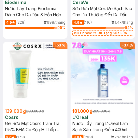
Bioderma
CeraVe
Nước Tẩy Trang Bioderma
Sữa Rửa Mặt CeraVe Sạch Sâu
Dành Cho Da Dầu & Hỗn Hợp
Cho Da Thường Đến Da Dầu
500ml
473ml
(228)
698/tháng
(116)
1.4k/tháng
4.9
4.9
95
%
64
%
Bill Cerave 299K Tặng Sữa Rửa
Mặt Cerave 30ml (SL có hạn)
-
53
%
-
37
%
139.000 ₫
181.000 ₫
298.000 ₫
289.000 ₫
Cosrx
L'Oreal
Gel Rửa Mặt Cosrx Tràm Trà,
Nước Tẩy Trang L'Oreal Làm
0.5% BHA Có Độ pH Thấp
Sạch Sâu Trang Điểm 400ml
150ml
(173)
(298)
734/tháng
5.0
4.8