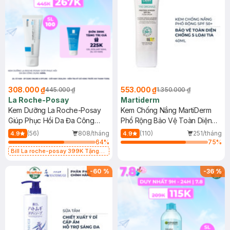
308.000 ₫
553.000 ₫
445.000 ₫
1.350.000 ₫
La Roche-Posay
Martiderm
Kem Dưỡng La Roche-Posay
Kem Chống Nắng MartiDerm
Giúp Phục Hồi Da Đa Công
Phổ Rộng Bảo Vệ Toàn Diện
Dụng 40ml
40ml
(56)
808/tháng
(110)
251/tháng
4.9
4.9
64
%
75
%
Bill La roche-posay 399K Tặng
Gel rửa mặt da dầu nhạy cảm 50ml
(SL có hạn)
-
60
%
-
36
%