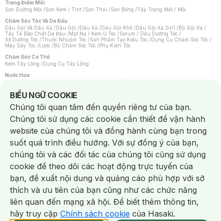
Trang Điểm Môi
Son Dưỡng Môi
/
Son Kem / Tint
/
Son Thỏi
/
Son Bóng
/
Tẩy Trang Mắt / Môi
Chăm Sóc Tóc Và Da Đầu
Dầu Gội Và Dầu Xả
/
Dầu Gội
/
Dầu Xả
/
Dầu Gội Khô
/
Dầu Gội Xả 2in1
/
Bộ Gội Xả
/
Tẩy Tế Bào Chết Da Đầu
/
Mặt Nạ / Kem Ủ Tóc
/
Serum / Dầu Dưỡng Tóc
/
Xịt Dưỡng Tóc
/
Thuốc Nhuộm Tóc
/
Sản Phẩm Tạo Kiểu Tóc
/
Dụng Cụ Chăm Sóc Tóc
/
Máy Sấy Tóc
/
Lược
/
Bộ Chăm Sóc Tóc
/
Phụ Kiện Tóc
Chăm Sóc Cơ Thể
Kem Tẩy Lông
/
Dụng Cụ Tẩy Lông
Nước Hoa
Nước Hoa Nữ
/
Nước Hoa Nam
/
Nước Hoa Cao Cấp
/
Xịt Thơm Toàn Thân
/
Nước Hoa Vùng Kín
Notice about cookies usage
BIỂU NGỮ COOKIE
Chăm Sóc Cá Nhân
Chúng tôi quan tâm đến quyền riêng tư của bạn.
Chống Muỗi
/
Khẩu Trang
/
Máy Massage
/
Mặt Nạ Xông Hơi
/
Nước Rửa Tay
/
Sản Phẩm Chăm Sóc Khác
/
Bàn Chải Đánh Răng
/
Bàn Chải Điện
/
Chúng tôi sử dụng các cookie cần thiết để vận hành
Hỗ Trợ Trắng Răng
/
Kem Đánh Răng
/
Máy Tăm Nước
/
Nước Súc Miệng
/
Tăm / Chỉ Nha Khoa
/
Xịt Thơm Miệng
/
Dung Dịch Vệ Sinh
/
Dưỡng Vùng Kín
/
website của chúng tôi và đồng hành cùng bạn trong
Khăn Ướt Vệ Sinh Vùng Kín
/
Băng Vệ Sinh
/
Tampon
/
Bọt Cạo Râu
/
Dao Cạo Râu
/
Máy Cạo Râu
suốt quá trình điều hướng. Với sự đồng ý của bạn,
Vấn Đề Về Da
chúng tôi và các đối tác của chúng tôi cũng sử dụng
Da Dầu / Lỗ Chân Lông To
/
Da Khô / Mất Nước
/
Da Lão Hóa
/
Da Mụn
/
Da Nhạy Cảm / Kích Ứng
/
Da Xỉn Màu
/
Thâm / Nám / Tàn Nhang
/
cookie để theo dõi các hoạt động trực tuyến của
Quầng Thâm & Bọng Mắt
/
Sẹo
/
Viêm Da Cơ Địa
bạn, đề xuất nội dung và quảng cáo phù hợp với sở
Dụng Cụ / Phụ Kiện Chăm Sóc Da
Chat i
Bông Tẩy Trang
/
Khăn Lau Mặt Khô
/
Dụng Cụ / Máy Rửa Mặt
/
Máy Chăm Sóc Da
/
thích và ưu tiên của bạn cũng như các chức năng
Dụng Cụ Chăm Sóc Khác
liên quan đến mạng xã hội. Để biết thêm thông tin,
hãy truy cập
Chính sách cookie
của Hasaki.
NowFree 2H
Giao Nhanh Miễn Phí 2H
Xem chi tiết