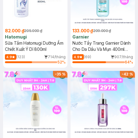
82.000 ₫
133.000 ₫
205.000 ₫
209.000 ₫
Hatomugi
Garnier
Sữa Tắm Hatomugi Dưỡng Ẩm
Nước Tẩy Trang Garnier Dành
Chiết Xuất Ý Dĩ 800ml
Cho Da Dầu Và Mụn 400ml
(Mới)
(123)
714/tháng
(69)
907/tháng
4.9
4.9
52
%
64
%
-
35
%
-
42
%