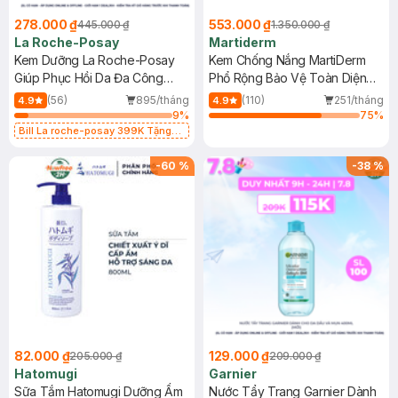
278.000 ₫
553.000 ₫
445.000 ₫
1.350.000 ₫
La Roche-Posay
Martiderm
Kem Dưỡng La Roche-Posay
Kem Chống Nắng MartiDerm
Giúp Phục Hồi Da Đa Công
Phổ Rộng Bảo Vệ Toàn Diện
Dụng 40ml
40ml
(56)
895/tháng
(110)
251/tháng
4.9
4.9
9
%
75
%
Bill La roche-posay 399K Tặng
Gel rửa mặt da dầu nhạy cảm 50ml
(SL có hạn)
-
60
%
-
38
%
82.000 ₫
129.000 ₫
205.000 ₫
209.000 ₫
Hatomugi
Garnier
Sữa Tắm Hatomugi Dưỡng Ẩm
Nước Tẩy Trang Garnier Dành