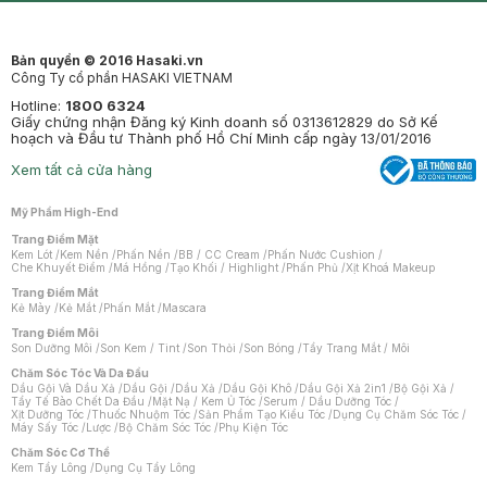
Bản quyền © 2016 Hasaki.vn
Công Ty cổ phần HASAKI VIETNAM
Hotline:
1800 6324
Giấy chứng nhận Đăng ký Kinh doanh số 0313612829 do Sở Kế
hoạch và Đầu tư Thành phố Hồ Chí Minh cấp ngày 13/01/2016
Xem tất cả cửa hàng
Mỹ Phẩm High-End
Trang Điểm Mặt
Kem Lót
/
Kem Nền
/
Phấn Nền
/
BB / CC Cream
/
Phấn Nước Cushion
/
Che Khuyết Điểm
/
Má Hồng
/
Tạo Khối / Highlight
/
Phấn Phủ
/
Xịt Khoá Makeup
Trang Điểm Mắt
Kẻ Mày
/
Kẻ Mắt
/
Phấn Mắt
/
Mascara
Trang Điểm Môi
Son Dưỡng Môi
/
Son Kem / Tint
/
Son Thỏi
/
Son Bóng
/
Tẩy Trang Mắt / Môi
Chăm Sóc Tóc Và Da Đầu
Dầu Gội Và Dầu Xả
/
Dầu Gội
/
Dầu Xả
/
Dầu Gội Khô
/
Dầu Gội Xả 2in1
/
Bộ Gội Xả
/
Tẩy Tế Bào Chết Da Đầu
/
Mặt Nạ / Kem Ủ Tóc
/
Serum / Dầu Dưỡng Tóc
/
Xịt Dưỡng Tóc
/
Thuốc Nhuộm Tóc
/
Sản Phẩm Tạo Kiểu Tóc
/
Dụng Cụ Chăm Sóc Tóc
/
Máy Sấy Tóc
/
Lược
/
Bộ Chăm Sóc Tóc
/
Phụ Kiện Tóc
Chăm Sóc Cơ Thể
Kem Tẩy Lông
/
Dụng Cụ Tẩy Lông