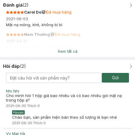
Đánh giá
(
2
)
Carol Do
Đã mua hàng
2021-06-03
Mặt nạ mỏng, khít, không bị bí
Nam Thương
Đã mua hàng
2021-04-01
Tốt, da nhạy cảm dùng vẫn ok nha
Xem tất cả
Hỏi đáp
(
2
)
Gửi
Nhi Nhi
Cho mình hỏi 1 hộp giá bao nhiêu và có bao nhiêu gói mặt nạ
trong hộp ạ?
2021-06-30
Thích
0
Hasaki
Chào bạn, sản phẩm hiện bán theo số lượng lẻ bạn nhé
2021-06-30
Thích
0
Vy Mai Hà