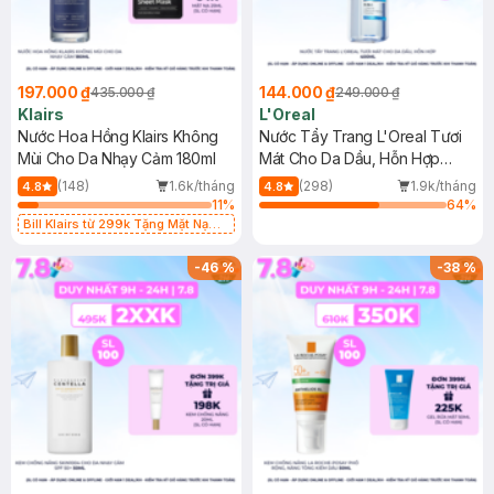
197.000 ₫
144.000 ₫
435.000 ₫
249.000 ₫
Klairs
L'Oreal
Nước Hoa Hồng Klairs Không
Nước Tẩy Trang L'Oreal Tươi
Mùi Cho Da Nhạy Cảm 180ml
Mát Cho Da Dầu, Hỗn Hợp
400ml
(148)
1.6k/tháng
(298)
1.9k/tháng
4.8
4.8
11
%
64
%
Bill Klairs từ 299k Tặng Mặt Nạ
Làm Dịu Da & Kiểm Soát Dầu Nhờn
25ml (SL Có Hạn)
-
46
%
-
38
%