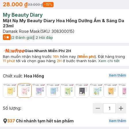
28.000 ₫
33.000 ₫
-
15
%
My Beauty Diary
Mặt Nạ My Beauty Diary Hoa Hồng Dưỡng Ẩm & Sáng Da
23ml
Damask Rose Mask
(SKU:
308300015
)
5
(
2
Đánh giá)
|
2
Hỏi đáp
Start Icon
Giao Nhanh Miễn Phí 2H
Bạn muốn nhận hàng trước
16h
hôm nay (
Miễn phí
). Đặt hàng trong
11 phút
tới và chọn giao hàng
2H
ở bước thanh toán.
Xem chi tiết
Xem thêm
Chiết xuất
:
Hoa Hồng
Số lượng:
337
Chi nhánh tạm hết sản phẩm
Xem thêm