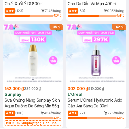
Chiết Xuất Ý Dĩ 800ml
Cho Da Dầu Và Mụn 400ml
(Mới)
(123)
714/tháng
(69)
935/tháng
4.9
4.9
52
%
64
%
-
35
%
-
42
%
152.000 ₫
302.000 ₫
234.000 ₫
519.000 ₫
Sunplay
L'Oreal
Sữa Chống Nắng Sunplay Skin
Serum L'Oreal Hyaluronic Acid
Aqua Dưỡng Da Sáng Mịn 55g
Cấp Ẩm Sáng Da 30ml
(108)
454/tháng
(27)
275/tháng
4.9
4.9
48
%
40
%
Bill 199K Sunplay tặng Tinh Chất
Chống Nắng 7g trị giá 30K (SL có