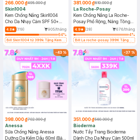
266.000 ₫
381.000 ₫
495.000 ₫
610.000 ₫
Skin1004
La Roche-Posay
Kem Chống Nắng Skin1004
Kem Chống Nắng La Roche-
Cho Da Nhạy Cảm SPF 50+
Posay Phổ Rộng, Nâng Tông
50ml
Kiềm Dầu 50ml
(119)
905/tháng
(28)
676/tháng
4.8
4.9
64
%
4
%
Bill Skin1004 từ 399k Tặng Kem
Bill La roche-posay 399K Tặng
Chống Nắng Cho Da Nhạy Cảm
Gel rửa mặt da dầu nhạy cảm 50ml
SPF 50+ 20ml (SL Có Hạn)
(SL có hạn)
-
43
%
-
37
%
398.000 ₫
351.000 ₫
702.000 ₫
560.000 ₫
Anessa
Bioderma
Sữa Chống Nắng Anessa
Nước Tẩy Trang Bioderma
Dưỡng Da Kiềm Dầu 60ml (Bản
Dành Cho Da Nhạy Cảm 500ml