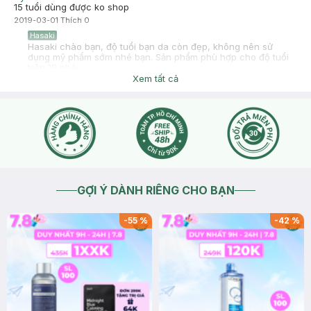
15 tuổi dùng được ko shop
2019-03-01
Thích
0
Hasaki
Hasaki chào bạn, độ tuổi bạn da còn đẹp, không nên sử
dụng mỹ phẩm sớm nhé bạn. Sản phẩm phù hợp cho độ tuổi
trên 18 nhé
Xem tất cả
2019-03-03
Thích
0
GỢI Ý DÀNH RIÊNG CHO BẠN
-
55
%
-
42
%