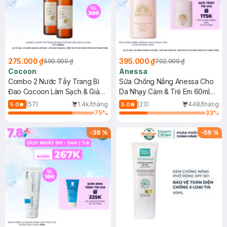
275.000 ₫
395.000 ₫
590.000 ₫
702.000 ₫
Cocoon
Anessa
Combo 2 Nước Tẩy Trang Bí
Sữa Chống Nắng Anessa Cho
Đao Cocoon Làm Sạch & Giảm
Da Nhạy Cảm & Trẻ Em 60ml
Dầu 500ml
(Mới)
(57)
1.4k/tháng
(23)
448/tháng
5.0
5.0
75
%
33
%
-
38
%
-
59
%