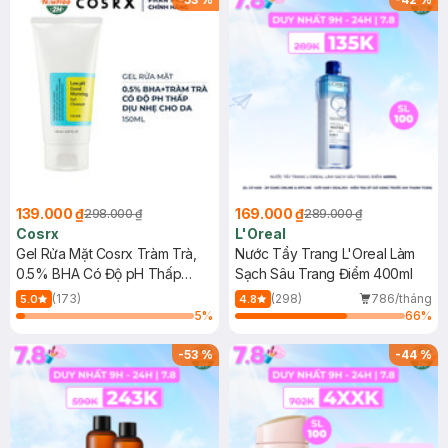
139.000 ₫
169.000 ₫
298.000 ₫
289.000 ₫
Cosrx
L'Oreal
Gel Rửa Mặt Cosrx Tràm Trà,
Nước Tẩy Trang L'Oreal Làm
0.5% BHA Có Độ pH Thấp
Sạch Sâu Trang Điểm 400ml
150ml
(173)
(298)
786/tháng
5.0
4.8
5
%
66
%
-
53
%
-
44
%