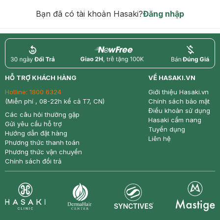
hạn)
Bạn đã có tài khoản Hasaki?
Đăng nhập
return
nowfree
price
HỖ TRỢ KHÁCH HÀNG
VỀ HASAKI.VN
Hotline:
1800 6324
Giới thiệu Hasaki.vn
(Miễn phí , 08-22h kể cả T7, CN)
Chính sách bảo mật
Điều khoản sử dụng
Các câu hỏi thường gặp
Hasaki cẩm nang
Gửi yêu cầu hỗ trợ
Tuyển dụng
Hướng dẫn đặt hàng
Liên hệ
Phương thức thanh toán
Phương thức vận chuyển
Chính sách đổi trả
Synctives
Clinic
Dermahair
Mastige