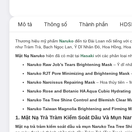
Mô tả
Thông số
Thành phần
HDS
Thương hiệu mỹ phẩm
Naruko
đến từ Đài Loan nổi tiếng với
như Tràm Trà, Bạch Ngọc Lan, Ý Dĩ Nhân Đỏ, Hoa Hồng, Hoa Th
Mặt Nạ Naruko
hiện đã có mặt tại
Hasaki
với các phân loại n
Naruko Raw Job’s Tears Brightening Mask
– Ý dĩ nh
Naruko RJT Pore Minimizing and Brightening Mask
Naruko Narcissus Repairing Mask
– Hoa thủy tiên – 
Naruko Rose and Botanic HA Aqua Cubic Hydrating
Naruko Tea Tree Shine Control and Blemish Clear M
Naruko Taiwan Magnolia Brightening and Firming 
1. Mặt Nạ Trà Tràm Kiểm Soát Dầu Và Mụn Nar
Mặt nạ trà tràm kiểm soát dầu và mụn Naruko Tea Tree Sh