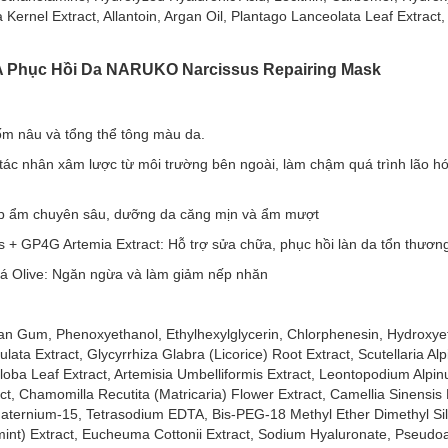
 Kernel Extract, Allantoin, Argan Oil, Plantago Lanceolata Leaf Extract
đường hóa và oxy hóa, nuôi dưỡng cho làn da trở nên tươi sáng rạng rỡ
NA Phục Hồi Da NARUKO Narcissus Repairing Mask
ốm nâu và tổng thể tông màu da.
ng Mask EX phù hợp với loại da nào?
c tác nhân xâm lược từ môi trường bên ngoài, làm chậm quá trình lão 
p ẩm chuyên sâu, dưỡng da căng mịn và ẩm mượt
Brightening & Firming Mask EX:
s + GP4G Artemia Extract: Hỗ trợ sửa chữa, phục hồi làn da tổn thươn
Lá Olive: Ngăn ngừa và làm giảm nếp nhăn
n Gum, Phenoxyethanol, Ethylhexylglycerin, Chlorphenesin, Hydroxyet
ata Extract, Glycyrrhiza Glabra (Licorice) Root Extract, Scutellaria Alp
Brightening & Firming Mask EX:
oba Leaf Extract, Artemisia Umbelliformis Extract, Leontopodium Alpin
act, Chamomilla Recutita (Matricaria) Flower Extract, Camellia Sinensis 
 đốm nâu và tổng thể tông màu da.
Quaternium-15, Tetrasodium EDTA, Bis-PEG-18 Methyl Ether Dimethyl Si
iúp cố định gương mặt, hỗ trợ tăng cường hiệu quả nâng cơ, làm săn ch
int) Extract, Eucheuma Cottonii Extract, Sodium Hyaluronate, Pseudo