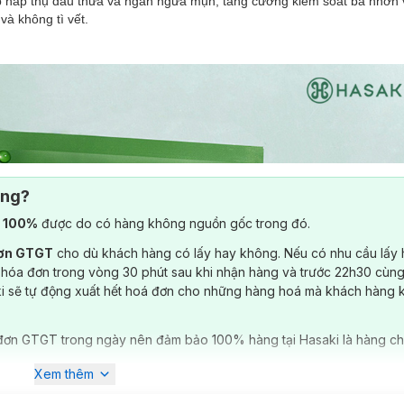
p hấp thụ dầu thừa và ngăn ngừa mụn, tăng cường kiểm soát bã nhờn v
và không tì vết.
ông?
) 100%
được do có hàng không nguồn gốc trong đó.
đơn GTGT
cho dù khách hàng có lấy hay không. Nếu có nhu cầu lấy
 hóa đơn trong vòng 30 phút sau khi nhận hàng và trước 22h30 cùng
ki sẽ tự động xuất hết hoá đơn cho những hàng hoá mà khách hàng 
đơn GTGT trong ngày nên đảm bảo 100% hàng tại Hasaki là hàng ch
Xem thêm