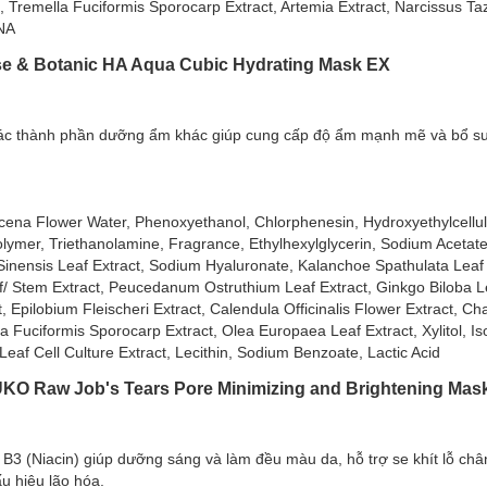
 Tremella Fuciformis Sporocarp Extract, Artemia Extract, Narcissus Taz
DNA
Vật DNA Phục Hồi Da Naruko Narcissus Repairing Ma
 & Botanic HA Aqua Cubic Hydrating Mask EX
issus Repairing Mask
được thiết kế đặc biệt dành cho tình trạng da l
ôi dưỡng làn da tổn thương và mỏng yếu, mang lại vẻ rạng rỡ khỏe mạ
các thành phần dưỡng ẩm khác giúp cung cấp độ ẩm mạnh mẽ và bổ s
ena Flower Water, Phenoxyethanol, Chlorphenesin, Hydroxyethylcellulo
olymer, Triethanolamine, Fragrance, Ethylhexylglycerin, Sodium Acetate
ia Sinensis Leaf Extract, Sodium Hyaluronate, Kalanchoe Spathulata Leaf 
eaf/ Stem Extract, Peucedanum Ostruthium Leaf Extract, Ginkgo Biloba Le
 Epilobium Fleischeri Extract, Calendula Officinalis Flower Extract, C
la Fuciformis Sporocarp Extract, Olea Europaea Leaf Extract, Xylitol, Is
af Cell Culture Extract, Lecithin, Sodium Benzoate, Lactic Acid
KO Raw Job's Tears Pore Minimizing and Brightening Mas
B3 (Niacin) giúp dưỡng sáng và làm đều màu da, hỗ trợ se khít lỗ chân
u hiệu lão hóa.