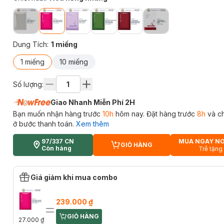
Dung Tích
:
1 miếng
1 miếng
10 miếng
Số lượng:
Giao Nhanh Miễn Phí 2H
Bạn muốn nhận hàng trước
10h
hôm nay. Đặt hàng trước
8h
và c
ở bước thanh toán.
Xem thêm
97/337 CN
MUA NGAY N
GIỎ HÀNG
CART PLUS ICON
Còn hàng
Trễ tặng
Giá giảm khi mua combo
239.000 ₫
GIỎ HÀNG
CART PLUS ICON
27.000 ₫