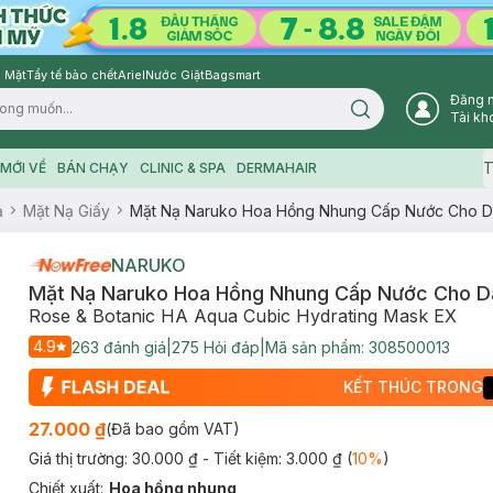
 Mặt
Tẩy tế bào chết
Ariel
Nước Giặt
Bagsmart
Đăng 
Search icon
Tài kh
T
MỚI VỀ
BÁN CHẠY
CLINIC & SPA
DERMAHAIR
ạ
Mặt Nạ Giấy
Mặt Nạ Naruko Hoa Hồng Nhung Cấp Nước Cho D
NARUKO
Mặt Nạ Naruko Hoa Hồng Nhung Cấp Nước Cho D
Rose & Botanic HA Aqua Cubic Hydrating Mask EX
4.9
263
đánh giá
|
275
Hỏi đáp
|
Mã sản phẩm:
308500013
KẾT THÚC TRONG
27.000 ₫
(Đã bao gồm VAT)
Giá thị trường:
30.000 ₫
- Tiết kiệm:
3.000 ₫
(
10
%
)
Chiết xuất
:
Hoa hồng nhung