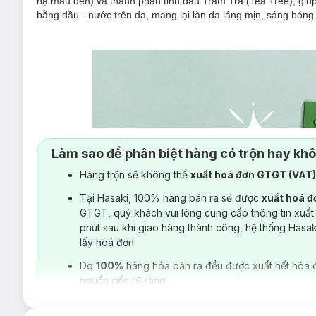
nạ màu đen) và thành phần tinh dầu Tràm Trà (Tea Tree), giú
bằng dầu - nước trên da, mang lại làn da láng mịn, sáng bóng 
Làm sao để phân biệt hàng có trộn hay kh
Hàng trộn sẽ không thể
xuất hoá đơn GTGT (VAT
Tại Hasaki, 100% hàng bán ra sẽ được
xuất hoá 
GTGT, quý khách vui lòng cung cấp thông tin xuất
phút sau khi giao hàng thành công, hệ thống Hasa
lấy hoá đơn.
Do
100%
hàng hóa bán ra đều được xuất hết hóa 
nguồn gốc rõ ràng.