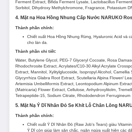
Ferment Extract, Bifida Ferment Lysate, Lactobacillus Ferment,
Cấp ẩm cho da mềm mượt và căng bóng.
Sorbitol, Dihydroxy Methylchromone, Fragrance, Potassium 
3. Mặt Nạ Hoa Thủy Tiên - Tế Bào Gốc Thực 
4. Mặt nạ
Hoa Hồng Nhung Cấp Nước
NARUKO Rose
Mặt nạ tế bào gốc thực vật DNA phục hồi da Naruko Narc
kết hợp giữa công thức bảo vệ và cấp nước hiệu quả, giúp nu
Thành phần chính:
sức sống cho làn da.
Chiết xuất Hoa Hồng Nhung Rừng, Hyaluronic Acid và 
cho làn da.
Thành phần chi tiết:
Water, Butylene Glycol, PEG-7 Glyceryl Cocoate, Rosa Damasc
Rhodochrosite Extract, Acrylates/C10-30 Alkyl Acrylate Crossp
Extract, Mannitol, Xylitylglucoside, Isopropyl Alcohol, Camell
Glycyrrhiza Glabra Root Extract, Scutellaria Alpina Flower/ L
Artemisia Umbelliformis Extract, Leontopodium Alpinum Extract,
(Matricaria) Flower Extract, Cellulose, Anhydroxylitolm, Tremel
Tetrapeptide-15, Sodium Citrate, Rhododendron Ferrugineum Le
5. Mặt Nạ Ý Dĩ Nhân Đỏ Se Khít Lỗ Chân Lông NARU
Thành phần chính:
Chiết xuất Ý Dĩ Nhân Đỏ (Raw Job's Tears) giàu Vitamin 
Ý Dĩ còn giúp làm săn chắc, ngăn ngừa xuất hiện các dấ