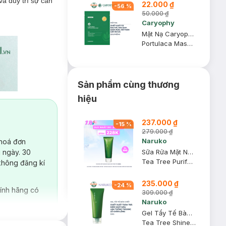
à duy trì sự cân
22.000 ₫
-
56
%
50.000 ₫
Caryophy
Mặt Nạ Caryophy Làm Giảm Mụn, Thâm & Dưỡng Ẩm Da 22g
Portulaca Mask Sheet 3in1
Sản phẩm cùng thương
hiệu
237.000 ₫
-
15
%
279.000 ₫
Naruko
 hoá đơn
Sữa Rửa Mặt Naruko Dạng Bùn Tràm Trà 120ml
 ngày. 30
Tea Tree Purifying Clay Mask & Cleanser In 1
không đăng kí
235.000 ₫
-
24
%
ính hãng có
309.000 ₫
Naruko
Gel Tẩy Tế Bào Chết Naruko Chiết Xuất Tràm Trà 120g
Tea Tree Shine Control and Blemish Clear Peeling Gel