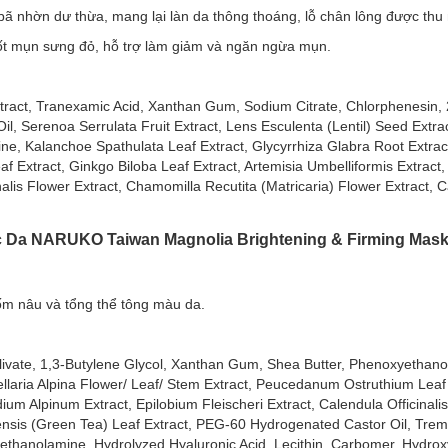
 bã nhờn dư thừa, mang lại làn da thông thoáng, lỗ chân lông được thu
Clear Mask phù hợp với loại da nào?
nốt mụn sưng đỏ, hỗ trợ làm giảm và ngăn ngừa mụn.
ontrol and Blemish Clear Mask:
xtract, Tranexamic Acid, Xanthan Gum, Sodium Citrate, Chlorphenesin, 
l, Serenoa Serrulata Fruit Extract, Lens Esculenta (Lentil) Seed Extra
e, Kalanchoe Spathulata Leaf Extract, Glycyrrhiza Glabra Root Extract
f Extract, Ginkgo Biloba Leaf Extract, Artemisia Umbelliformis Extrac
nalis Flower Extract, Chamomilla Recutita (Matricaria) Flower Extract, 
ntrol and Blemish Clear Mask:
 bã nhờn dư thừa, mang lại làn da thông thoáng, lỗ chân lông được th
c Da
NARUKO Taiwan Magnolia Brightening & Firming Mas
nốt mụn sưng đỏ, hỗ trợ làm giảm và ngăn ngừa mụn.
ốm nâu và tổng thể tông màu da.
ại.
Chắc Da Naruko Taiwan Magnolia Brightening & Fi
 Olivate, 1,3-Butylene Glycol, Xanthan Gum, Shea Butter, Phenoxyethan
tellaria Alpina Flower/ Leaf/ Stem Extract, Peucedanum Ostruthium Leaf
ia Brightening & Firming Mask EX
là dòng mặt nạ chuyên biệt dành
ium Alpinum Extract, Epilobium Fleischeri Extract, Calendula Officinalis
m theo phần quai đeo vào tai và che phủ vùng cổ, giúp mang lại hiệu ứ
nensis (Green Tea) Leaf Extract, PEG-60 Hydrogenated Castor Oil, Trem
iethanolamine, Hydrolyzed Hyaluronic Acid, Lecithin, Carbomer, Hydroxy