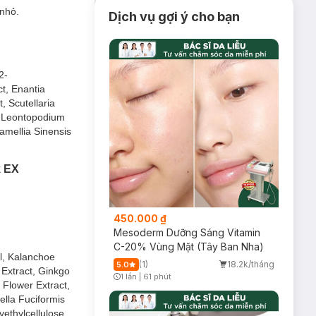
 nhỏ.
Dịch vụ gợi ý cho bạn
2-
ct, Enantia
, Scutellaria
t, Leontopodium
Camellia Sinensis
u nhỏ.
k EX
450.000 ₫
Mesoderm Dưỡng Sáng Vitamin
rming Mask
C-20% Vùng Mặt (Tây Ban Nha)
ol, Kalanchoe
(1)
18.2k/tháng
5.0
 Extract, Ginkgo
1 lần
|
61 phút
 cho những làn da
 Flower Extract,
Timer Gray Icon
ng hỗ trợ nâng cơ
ella Fuciformis
ethylcellulose,