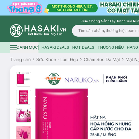
Kem Chống Nắng
Tẩy Trang
Sữa Rửa
Logo
DANH MỤC
HASAKI DEALS
HOT DEALS
THƯƠNG HIỆU
HÀNG 
Hamburger icon
Trang chủ
Sức Khỏe - Làm Đẹp
Chăm Sóc Da Mặt
Mặt N