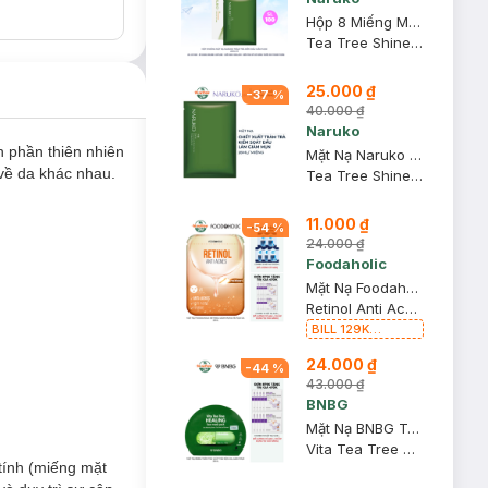
Hộp 8 Miếng Mặt Nạ Naruko Tràm Trà Kiềm Dầu Giảm Mụn 26ml/M
Tea Tree Shine Control and Blemish Clear Mask
25.000 ₫
-
37
%
40.000 ₫
Naruko
h phần thiên nhiên
Mặt Nạ Naruko Tràm Trà Kiểm Soát Dầu Và Giảm Mụn 26ml
về da khác nhau.
Tea Tree Shine Control and Blemish Clear Mask
11.000 ₫
-
54
%
24.000 ₫
Foodaholic
Mặt Nạ Foodaholic Retinol Giảm Mụn & Tái Tạo Da 23ml
Retinol Anti Acnes Mask
BILL 129K
Foodaholic Tặng
24.000 ₫
01 Combo 5 Mặt
-
44
%
Nạ Foodaholic
43.000 ₫
Cấp Ẩm, Phục Hồi
BNBG
23g (SL có hạn)
Mặt Nạ BNBG Tràm Trà Giúp Thải Độc Da, Giảm Mụn 30ml
Vita Tea Tree Healing Face Mask Pack
 tính (miếng mặt