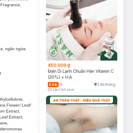
, Fragrance,
 hơn, cải thiện
hóa, ngăn ngừa
450.000 ₫
Điện Di Lạnh Chuẩn Hàn Vitamin C
g
(20%) + H.A
(1)
2.9k/tháng
5.0
1 Lần
|
60 phút
Timer Gray Icon
hylcellulose,
ina Flower/ Leaf/
um Extract,
Leaf Extract,
lane,
ắc da.
alteromonas