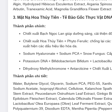
Algin, Hydrolyzed Hibiscus Esculentus Extract, Argania Spinosa
Đồng thời, chiết xuất Bạch Ngọc Lan giúp chống lại quá trình 
Arbutin, Tranexamic Acid, Magnolia Grandiflora Flower Extract
tình trạng da tối xỉn & không đều màu.
3. Mặt Nạ Hoa Thủy Tiên - Tế Bào Gốc Thực Vật D
Thành phần chính:
Chiết xuất Bạch Ngọc Lan giúp dưỡng sáng, cải thiện đ
Mặt Nạ Naruko Taiwan Magnolia Brightening & Firmi
Chiết xuất Hoa Thủy Tiên + Phyto Ferulic: chống lại cá
xuất hiện các dấu hiệu lão hóa da.
Sản phẩm phù hợp cho mọi loại da.
Sodium Hyaluronate + Sodium PCA + Snow Fungus: Cấ
Đối tượng sử dụng Mặt Nạ Naruko Taiwan Magnolia 
Potassium DNA + Bifidobacterium Bifidum + Lactobacillu
Da lão hóa - nếp nhăn
.
Dihydroxy Methylchromone + Antarcticine + Chiết Xuất 
Da kém săn chắc, chảy xệ, chùng nhão.
Thành phần chi tiết:
Da xỉn màu & thâm sạm.
Water, Butylene Glycol, Glycerin, Sodium PCA, PEG-55, Xantha
Sodium Acetate, Isopropyl Alcohol, Cellulose, Kalanchoe Spathul
Ưu thế nổi bật của Mặt Nạ Naruko Taiwan Magnolia 
Stem Extract, Peucedanum Ostruthium Leaf Extract, Ginkgo Bil
Epilobium Fleischeri Extract, Calendula Officinalis Flower Extr
Chiết xuất Bạch Ngọc Lan
giúp dưỡng sáng, cải thiện
Lactobacillus/ Olea Europaea (Olive) Leaf Ferment Extract, 
Thiết kế mặt nạ đặc biệt với phần quai đeo tai và cổ, g
Polyquaternium-39, Disodium EDTA, Mentha Piperita (Pepperm