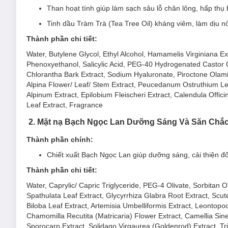
Than hoạt tính giúp làm sạch sâu lỗ chân lông, hấp thụ
Mặt Nạ Naruko Tea Tree Shine Control and Blemish 
Tinh dầu Tràm Trà (Tea Tree Oil) kháng viêm, làm dịu 
Sản phẩm phù hợp cho da dầu / hỗn hợp dầu.
Thành phần chi tiết:
Đối tượng sử dụng Mặt Nạ Naruko Tea Tree Shine C
Water, Butylene Glycol, Ethyl Alcohol, Hamamelis Virginiana E
Phenoxyethanol, Salicylic Acid, PEG-40 Hydrogenated Castor Oi
Da mụn.
Chlorantha Bark Extract, Sodium Hyaluronate, Piroctone Olamin
Dầu thừa - lỗ chân lông to
.
Alpina Flower/ Leaf/ Stem Extract, Peucedanum Ostruthium Lea
Alpinum Extract, Epilobium Fleischeri Extract, Calendula Offici
Ưu thế nổi bật của Mặt Nạ Naruko Tea Tree Shine Co
Leaf Extract, Fragrance
Than hoạt tính
giúp làm sạch sâu lỗ chân lông, hấp thụ
2. Mặt nạ
Bạch Ngọc Lan Dưỡng Sáng Và Săn Chắ
Tinh dầu Tràm Trà (Tea Tree Oil)
kháng viêm, làm dịu 
Thành phần chính:
Cung cấp độ ẩm và cân bằng lượng dầu - nước trên da.
Chiết xuất Bạch Ngọc Lan giúp dưỡng sáng, cải thiện đ
Ngăn ngừa hình thành và cải thiện vết thâm do mụn để l
Thành phần chi tiết:
2. Mặt Nạ Bạch Ngọc Lan Dưỡng Sáng Và Săn 
Water, Caprylic/ Capric Triglyceride, PEG-4 Olivate, Sorbitan
EX
Spathulata Leaf Extract, Glycyrrhiza Glabra Root Extract, Scu
Mặt nạ dưỡng sáng và săn chắc da Naruko Taiwan Magnol
Biloba Leaf Extract, Artemisia Umbelliformis Extract, Leontopod
kém săn chắc, chảy xệ, chùng nhão... với thiết kế độc đáo kè
Chamomilla Recutita (Matricaria) Flower Extract, Camellia Si
và làm săn chắc da.
Sporocarp Extract, Solidago Virgaurea (Goldenrod) Extract, Tr