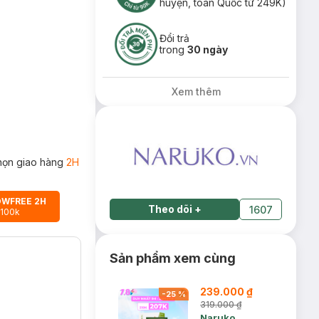
huyện, toàn Quốc từ 249K)
Đổi trả
trong
30 ngày
Xem thêm
họn giao hàng
2H
OWFREE 2H
Theo dõi
+
1607
 100k
Sản phẩm xem cùng
239.000 ₫
-
25
%
319.000 ₫
Naruko