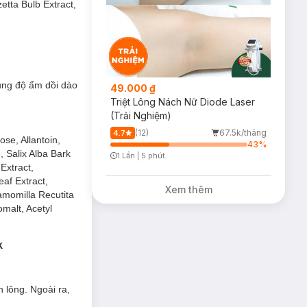
etta Bulb Extract,
sk
ão hóa sớm, với sự
nh và tràn đầy
ung độ ẩm dồi dào
49.000 ₫
Triệt Lông Nách Nữ Diode Laser
(Trải Nghiệm)
(12)
67.5k/tháng
4.7
se, Allantoin,
43
%
, Salix Alba Bark
1 Lần
|
5 phút
Timer Gray Icon
Extract,
af Extract,
Xem thêm
hamomilla Recutita
omalt, Acetyl
k
 lông. Ngoài ra,