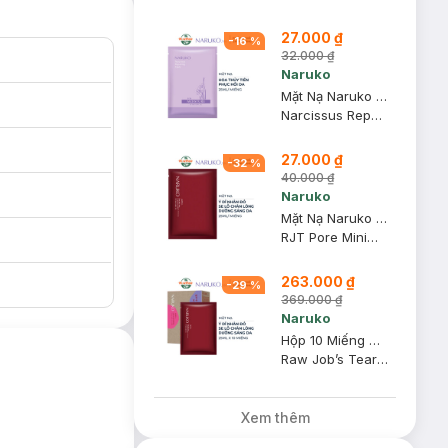
27.000 ₫
-
16
%
32.000 ₫
Naruko
Mặt Nạ Naruko Hoa Thủy Tiên Hỗ Trợ Phục Hồi Da 25ml
Narcissus Repairing Mask
27.000 ₫
-
32
%
40.000 ₫
Naruko
Mặt Nạ Naruko Ý Dĩ Nhân Đỏ Se Lỗ Chân Lông, Sáng Da 25ml
RJT Pore Minimizing and Brightening Mask
263.000 ₫
-
29
%
369.000 ₫
Naruko
Hộp 10 Miếng Mặt Nạ Naruko Ý Dĩ Nhân Đỏ Se Lỗ Chân Lông
Raw Job’s Tears Supercritical CO2 Pore Minimizing & Brightening Mask
Xem thêm