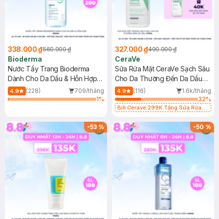
338.000 ₫
327.000 ₫
560.000 ₫
490.000 ₫
Bioderma
CeraVe
Nước Tẩy Trang Bioderma
Sữa Rửa Mặt CeraVe Sạch Sâu
Dành Cho Da Dầu & Hỗn Hợp
Cho Da Thường Đến Da Dầu
500ml
473ml
(228)
709/tháng
(116)
1.6k/tháng
4.9
4.9
1
%
32
%
Bill Cerave 299K Tặng Sữa Rửa
Mặt Cerave 30ml (SL có hạn)
-
53
%
-
50
%