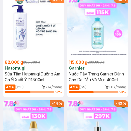
82.000 ₫
115.000 ₫
205.000 ₫
209.000 ₫
Hatomugi
Garnier
Sữa Tắm Hatomugi Dưỡng Ẩm
Nước Tẩy Trang Garnier Dành
Chiết Xuất Ý Dĩ 800ml
Cho Da Dầu Và Mụn 400ml
(Mới)
(123)
714/tháng
(69)
1.0k/tháng
4.9
4.9
52
%
50
%
-
44
%
-
43
%