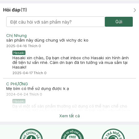
Hỏi đáp
(
11
)
Gửi
Chị Nhung
sản phẩm này dùng chung với vichy dc ko
2025-04-16
Thích
0
Hasaki
Hasaki xin chào, Dạ bạn chat inbox cho Hasaki xin hình ảnh
để tiện tư vấn nhé. Cảm ơn bạn đã tin tưởng và mua sắm tại
Hasaki!
2025-04-17
Thích
0
C PHƯƠNG
Mẹ bỉm có thể sử dụng được k ạ
2024-04-24
Thích
0
Hasaki
Dạ vì một số sản phẩm thường sử dụng có thể hạn chế cho
mẹ và bé: Mỹ phẩm có thể chứa các thành phần gây rối loạn
nội tiết tố, ảnh hưởng tới các hormones của người mẹ. Nếu
Xem tất cả
bạn đang mang bầu hoặc cho con bú thì trước khi sử dụng
bất kỳ sp nào thẩm thấu trực tiếp vào da hoặc qua đường
uống bạn nên tham khảo ý kiến bác sĩ phụ sản nhé, vì đây
cũng ko phải chuyên môn bên mình nên bạn hỏi ý kiến bác sĩ
để đảm bảo an toàn cho bạn và bé nha