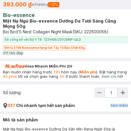
393.000 ₫
471.500 ₫
-
17
%
Bio-essence
Mặt Nạ Ngủ Bio-essence Dưỡng Da Tươi Sáng Căng
Mọng 50g
Bio Bird’S Nest Collagen Night Mask
(SKU:
222600056
)
Số công bố với Bộ Y Tế : 123468/20/CBMP-QLD
Bill từ 379k Bioessence tặng Gel Tẩy Tế Bào Chết 60g
0
11
Hỏi đáp
Giao Nhanh Miễn Phí 2H
Bạn muốn nhận hàng trước
13h
hôm nay (
Miễn phí
). Đặt hàng trong
43 phút
tới và chọn giao hàng
2H
ở bước thanh toán.
Xem chi tiết
Số lượng:
337
Chi nhánh tạm hết sản phẩm
Xem thêm
Mô tả sản phẩm
Mặt Nạ Ngủ Bio-essence Dưỡng Da Săn Mịn Rạng Ngời 50g là