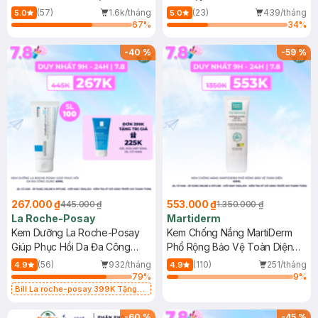
Dầu 500ml
(Mới)
(57)
1.6k/tháng
(23)
439/tháng
5.0
5.0
67
%
34
%
-
40
%
-
59
%
267.000 ₫
553.000 ₫
445.000 ₫
1.350.000 ₫
La Roche-Posay
Martiderm
Kem Dưỡng La Roche-Posay
Kem Chống Nắng MartiDerm
Giúp Phục Hồi Da Đa Công
Phổ Rộng Bảo Vệ Toàn Diện
Dụng 40ml
40ml
(56)
932/tháng
(110)
251/tháng
4.9
4.9
79
%
9
%
Bill La roche-posay 399K Tặng
Gel rửa mặt da dầu nhạy cảm 50ml
(SL có hạn)
-
60
%
-
45
%