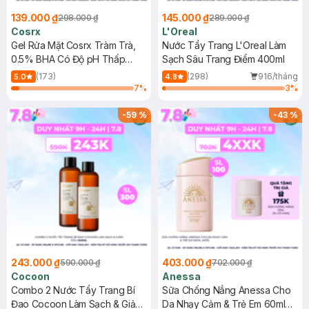
139.000 ₫
145.000 ₫
298.000 ₫
289.000 ₫
Cosrx
L'Oreal
Gel Rửa Mặt Cosrx Tràm Trà,
Nước Tẩy Trang L'Oreal Làm
0.5% BHA Có Độ pH Thấp
Sạch Sâu Trang Điểm 400ml
150ml
(173)
(298)
916/tháng
5.0
4.8
7
%
3
%
-
59
%
-
43
%
243.000 ₫
403.000 ₫
590.000 ₫
702.000 ₫
Cocoon
Anessa
Combo 2 Nước Tẩy Trang Bí
Sữa Chống Nắng Anessa Cho
Đao Cocoon Làm Sạch & Giảm
Da Nhạy Cảm & Trẻ Em 60ml