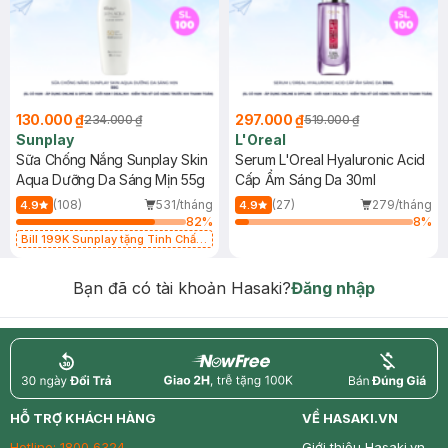
130.000 ₫
297.000 ₫
234.000 ₫
519.000 ₫
Sunplay
L'Oreal
Sữa Chống Nắng Sunplay Skin
Serum L'Oreal Hyaluronic Acid
Aqua Dưỡng Da Sáng Mịn 55g
Cấp Ẩm Sáng Da 30ml
(108)
531/tháng
(27)
279/tháng
4.9
4.9
82
%
8
%
Bill 199K Sunplay tặng Tinh Chất
Chống Nắng 7g trị giá 30K (SL có
hạn)
Bạn đã có tài khoản Hasaki?
Đăng nhập
return
nowfree
price
HỖ TRỢ KHÁCH HÀNG
VỀ HASAKI.VN
Hotline:
1800 6324
Giới thiệu Hasaki.vn