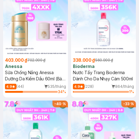
403.000 ₫
338.000 ₫
702.000 ₫
560.000 ₫
Anessa
Bioderma
Sữa Chống Nắng Anessa
Nước Tẩy Trang Bioderma
Dưỡng Da Kiềm Dầu 60ml (Bản
Dành Cho Da Nhạy Cảm 500ml
Mới)
(44)
535/tháng
(228)
864/tháng
4.9
4.9
34
%
1
%
-
40
%
-
33
%