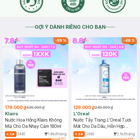
2024-04-24
Thích
0
GỢI Ý DÀNH RIÊNG CHO BẠN
-
59
%
-
48
%
179.000 ₫
129.000 ₫
435.000 ₫
249.000 ₫
Klairs
L'Oreal
Nước Hoa Hồng Klairs Không
Nước Tẩy Trang L'Oreal Tươi
Mùi Cho Da Nhạy Cảm 180ml
Mát Cho Da Dầu, Hỗn Hợp
400ml
(148)
1.8k/tháng
(298)
2.1k/tháng
4.8
4.8
87
%
10
%