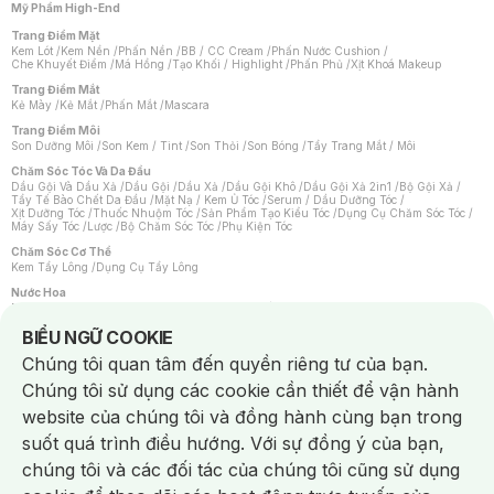
Mỹ Phẩm High-End
Trang Điểm Mặt
Kem Lót
/
Kem Nền
/
Phấn Nền
/
BB / CC Cream
/
Phấn Nước Cushion
/
Che Khuyết Điểm
/
Má Hồng
/
Tạo Khối / Highlight
/
Phấn Phủ
/
Xịt Khoá Makeup
Trang Điểm Mắt
Kẻ Mày
/
Kẻ Mắt
/
Phấn Mắt
/
Mascara
Trang Điểm Môi
Son Dưỡng Môi
/
Son Kem / Tint
/
Son Thỏi
/
Son Bóng
/
Tẩy Trang Mắt / Môi
Chăm Sóc Tóc Và Da Đầu
Dầu Gội Và Dầu Xả
/
Dầu Gội
/
Dầu Xả
/
Dầu Gội Khô
/
Dầu Gội Xả 2in1
/
Bộ Gội Xả
/
Tẩy Tế Bào Chết Da Đầu
/
Mặt Nạ / Kem Ủ Tóc
/
Serum / Dầu Dưỡng Tóc
/
Xịt Dưỡng Tóc
/
Thuốc Nhuộm Tóc
/
Sản Phẩm Tạo Kiểu Tóc
/
Dụng Cụ Chăm Sóc Tóc
/
Máy Sấy Tóc
/
Lược
/
Bộ Chăm Sóc Tóc
/
Phụ Kiện Tóc
Chăm Sóc Cơ Thể
Kem Tẩy Lông
/
Dụng Cụ Tẩy Lông
Nước Hoa
Nước Hoa Nữ
/
Nước Hoa Nam
/
Nước Hoa Cao Cấp
/
Xịt Thơm Toàn Thân
/
Nước Hoa Vùng Kín
Notice about cookies usage
BIỂU NGỮ COOKIE
Chăm Sóc Cá Nhân
Chúng tôi quan tâm đến quyền riêng tư của bạn.
Chống Muỗi
/
Khẩu Trang
/
Máy Massage
/
Mặt Nạ Xông Hơi
/
Nước Rửa Tay
/
Sản Phẩm Chăm Sóc Khác
/
Bàn Chải Đánh Răng
/
Bàn Chải Điện
/
Chúng tôi sử dụng các cookie cần thiết để vận hành
Hỗ Trợ Trắng Răng
/
Kem Đánh Răng
/
Máy Tăm Nước
/
Nước Súc Miệng
/
Tăm / Chỉ Nha Khoa
/
Xịt Thơm Miệng
/
Dung Dịch Vệ Sinh
/
Dưỡng Vùng Kín
/
website của chúng tôi và đồng hành cùng bạn trong
Khăn Ướt Vệ Sinh Vùng Kín
/
Băng Vệ Sinh
/
Tampon
/
Bọt Cạo Râu
/
Dao Cạo Râu
/
Máy Cạo Râu
suốt quá trình điều hướng. Với sự đồng ý của bạn,
Vấn Đề Về Da
chúng tôi và các đối tác của chúng tôi cũng sử dụng
Da Dầu / Lỗ Chân Lông To
/
Da Khô / Mất Nước
/
Da Lão Hóa
/
Da Mụn
/
Da Nhạy Cảm / Kích Ứng
/
Da Xỉn Màu
/
Thâm / Nám / Tàn Nhang
/