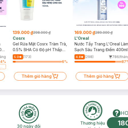
g
139.000 ₫
169.000 ₫
298.000 ₫
289.000 ₫
Cosrx
L'Oreal
h
Gel Rửa Mặt Cosrx Tràm Trà,
Nước Tẩy Trang L'Oreal Là
Da
0.5% BHA Có Độ pH Thấp
Sạch Sâu Trang Điểm 400ml
150ml
háng
(173)
(298)
786/thán
5.0
4.8
64
%
6
%
87
a
Thêm giỏ hàng
Thêm giỏ hàng
HO
18
n phí 2H
30 ngày đổi trả miễn phí
Thương hiệu uy 
Thương hiệu
30 ngày đổi