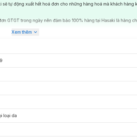
ki sẽ tự động xuất hết hoá đơn cho những hàng hoá mà khách hàng 
ông thức ưu việt. Thành phần có chứa chiết xuất từ lô hội giúp cấp 
 trạng da khô và nứt nẻ. Ngoài ra, thành phần có bơ hạt mỡ chứa hàm l
hả năng giữ nước của da, giúp da mềm mượt và giúp làm giảm nếp nhăn
đơn GTGT trong ngày nên đảm bảo 100% hàng tại Hasaki là hàng ch
á trình lão hóa da hiệu quả. Đồng thời, giúp cải thiện tình trạng da kh
Xem thêm
lagen giúp da săn chắc và đàn hồi.
ẩm thấu nhanh mà không gây nhờn rít. Tạo cảm giác ẩm mượt, căng trà
dung tích:
9
cam kết mọi sản phẩm đều được kiểm nghiệm dị ứng và 100% không ph
ong điều kiện môi trường ô nhiễm hiện nay.
Clinique
là nhãn hiệu mỹ p
ẩm mới,
Clinique
đều tổ chức các buổi thử nghiệm với 600 người tình n
inique
còn có dòng sản phẩm dưỡng da và chăm sóc da. Dòng chăm s
 da và serum của
Clinique
luôn gắn liền với các công nghệ mới nhất. T
iện nhãn hiệu
Clinique
có mặt trên hơn 135 quốc gia và 17.000 cửa hàn
i loại da