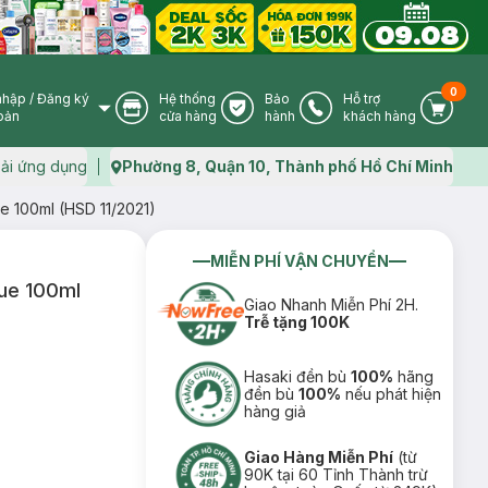
0
nhập
/
Đăng ký
Hệ thống
Bảo
Hỗ trợ
User Icon
Store Icon
Warranty Icon
Phone Icon
Cart I
oản
cửa hàng
hành
khách hàng
ải ứng dụng
Phường 8, Quận 10, Thành phố Hồ Chí Minh
Map icon
e 100ml (HSD 11/2021)
MIỄN PHÍ VẬN CHUYỂN
ue 100ml
Giao Nhanh Miễn Phí 2H.
Trễ tặng 100K
Hasaki đền bù
100%
hãng
đền bù
100%
nếu phát hiện
hàng giả
Giao Hàng Miễn Phí
(từ
90K tại 60 Tỉnh Thành trừ