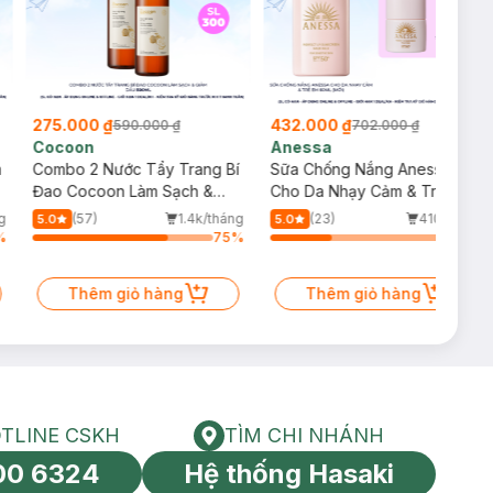
275.000 ₫
432.000 ₫
590.000 ₫
702.000 ₫
Cocoon
Anessa
m
Combo 2 Nước Tẩy Trang Bí
Sữa Chống Nắng Anessa
Đao Cocoon Làm Sạch &
Cho Da Nhạy Cảm & Trẻ Em
Giảm Dầu 500ml
60ml (Mới)
g
(57)
1.4k/tháng
(23)
410/tháng
5.0
5.0
%
75
%
34
%
Thêm giỏ hàng
Thêm giỏ hàng
TLINE CSKH
TÌM CHI NHÁNH
HOTLINE CSKH
Tìm chi nhánh
00 6324
Hệ thống Hasaki
tín toàn cầu