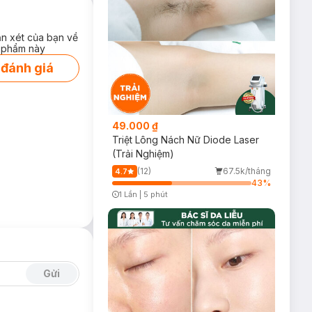
ận xét của bạn về
 phẩm này
 đánh giá
i, ẩm mượt ngay
49.000 ₫
Triệt Lông Nách Nữ Diode Laser
(Trải Nghiệm)
(12)
67.5k/tháng
4.7
43
%
1 Lần
|
5 phút
Timer Gray Icon
Gửi