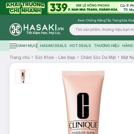
Kem Chống Nắng
Tẩy Trang
Sữa Rửa
Logo
DANH MỤC
HASAKI DEALS
HOT DEALS
THƯƠNG HIỆU
HÀNG 
Hamburger icon
Trang chủ
Sức Khỏe - Làm Đẹp
Chăm Sóc Da Mặt
Mặt N