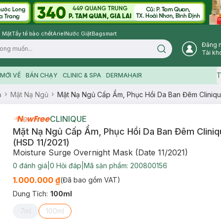
 Mặt
Tẩy tế bào chết
Ariel
Nước Giặt
Bagsmart
Đăng 
Search icon
Tài kh
T
MỚI VỀ
BÁN CHẠY
CLINIC & SPA
DERMAHAIR
ạ
Mặt Nạ Ngủ
Mặt Nạ Ngủ Cấp Ẩm, Phục Hồi Da Ban Đêm Cliniqu
CLINIQUE
Mặt Nạ Ngủ Cấp Ẩm, Phục Hồi Da Ban Đêm Cliniq
(HSD 11/2021)
Moisture Surge Overnight Mask (Date 11/2021)
0
đánh giá
|
0
Hỏi đáp
|
Mã sản phẩm:
200800156
1.000.000 ₫
(Đã bao gồm VAT)
Dung Tích
:
100ml
7ml
100ml