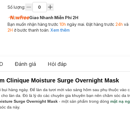
Số lượng:
Giao Nhanh Miễn Phí 2H
Bạn muốn nhận hàng trước
10h
ngày mai. Đặt hàng trước
24h
và 
2H
ở bước thanh toán.
Xem thêm
D
Đánh giá
Hỏi đáp
m Clinique Moisture Surge Overnight Mask
khói bụi hàng ngày. Để làn da tươi mới vào sáng hôm sau phụ thuộc vào
i cho làn da. Đó là lý do các chuyên gia khuyên bạn nên chăm sóc da t
oisture Surge Overnight Mask
- một sản phẩm trong dòng
mặt nạ n
 sóc da này.