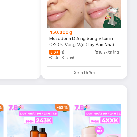
450.000 ₫
Mesoderm Dưỡng Sáng Vitamin
C-20% Vùng Mặt (Tây Ban Nha)
(1)
18.2k/tháng
5.0
1 lần
|
61 phút
Timer Gray Icon
Xem thêm
%
-
53
%
-
38
%