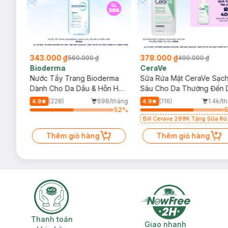
Thương hiệu:
Clinique
Xuất xứ:
Mỹ
Lưu ý: Tác dụng có thể khác nhau tuỳ cơ địa của người dùn
343.000 ₫
378.000 ₫
560.000 ₫
490.000 ₫
Bioderma
CeraVe
rma
Nước Tẩy Trang Bioderma
Sữa Rửa Mặt CeraVe Sạc
m
Dành Cho Da Dầu & Hỗn Hợp
Sâu Cho Da Thường Đến 
500ml
Dầu 473ml
/tháng
(228)
698/tháng
(116)
1.4k/t
4.9
4.9
47
%
52
%
Bill Cerave 299K Tặng Sữa Rử
Mặt Cerave 30ml (SL có hạn)
Thêm giỏ hàng
Thêm giỏ hàng
Thanh toán khi nhận hàng
Giao nhanh miễ
Thanh toán
Giao nhanh