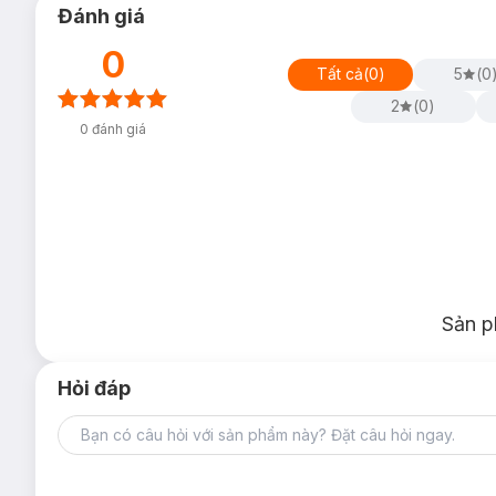
Đánh giá
0
Loại da phù hợp:
Tất cả
(
0
)
5
(
0
Sản phẩm thích hợp sử dụng cho mọi loại da, đặc biệt là da k
2
(
0
)
Công dụng:
0
đánh giá
- Tăng cường bổ sung nước, giúp bù đắp độ ẩm bị mất cho da
khi thức dậy.
- Giúp cấp nước cho da suốt đêm dài.
- Hỗ trợ ngăn ngừa quá trình lão hóa da.
- Giúp làm săn chắc da và giảm nhăn da hiệu quả.
Sản p
Hỏi đáp