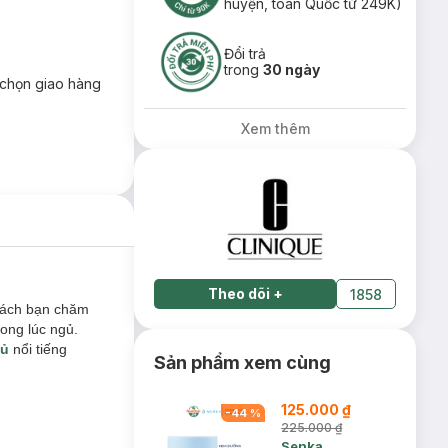
huyện, toàn Quốc từ 249K)
Đổi trả
trong
30 ngày
chọn giao hàng
Xem thêm
Theo dõi
+
1858
 cách bạn chăm
rong lúc ngủ.
gủ
nổi tiếng
Sản phẩm xem cùng
125.000 ₫
-
44
%
225.000 ₫
Senka