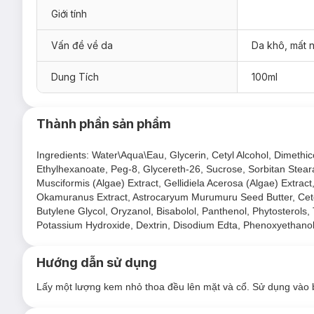
Giới tính
Vấn đề về da
Da khô, mất 
Dung Tích
100ml
Thành phần sản phẩm
Ingredients: Water\Aqua\Eau, Glycerin, Cetyl Alcohol, Dimethi
Ethylhexanoate, Peg-8, Glycereth-26, Sucrose, Sorbitan Stea
Musciformis (Algae) Extract, Gellidiela Acerosa (Algae) Extrac
Okamuranus Extract, Astrocaryum Murumuru Seed Butter, Cetear
Butylene Glycol, Oryzanol, Bisabolol, Panthenol, Phytosterols
Potassium Hydroxide, Dextrin, Disodium Edta, Phenoxyethanol
Hướng dẫn sử dụng
Lấy một lượng kem nhỏ thoa đều lên mặt và cổ. Sử dụng vào 