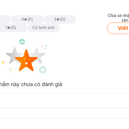
Chia sẻ nh
)
4
(
0
)
3
(
0
)
sản
hô.
Viết
1
(
0
)
Có hình ảnh
, đồng thời duy giúp duy trì độ ẩm, mang đến cho bạn làn da mềm mạ
hẩm này chưa có đánh giá