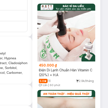
etyl
ter, Hypnea
xtract, Cladosiphon
450.000 ₫
e, Sorbitol,
Điện Di Lạnh Chuẩn Hàn Vitamin C
ycol, Carbomer,
(20%) + H.A
(1)
2.9k/tháng
5.0
1 Lần
|
60 phút
Timer Gray Icon