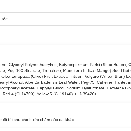
nước
cone, Glyceryl Polymethacrylate, Butyrospermum Parkii (Shea Butter), C
rate, Peg-100 Stearate, Trehalose, Mangifera Indica (Mango) Seed But
t, Olea Europaea (Olive) Fruit Extract, Triticum Vulgare (Wheat Bran) E
yl Alcohol, Aloe Barbadensis Leaf Water, Peg-75, Caffeine, Pantethin
, Tocopheryl Acetate, Caprylyl Glycol, Sodium Hyaluronate, Hexylene Gl
, Red 4 (Ci 14700), Yellow 5 (Ci 19140)
<ILN39426>
buổi tối sau các bước chăm sóc da khác.