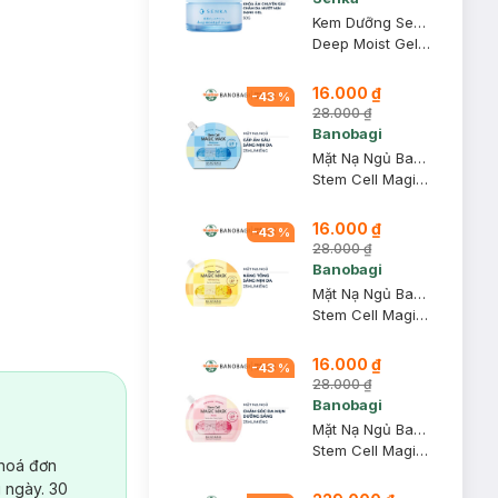
Kem Dưỡng Senka Cấp Ẩm Dạng Gel 50g
Deep Moist Gel Cream
16.000 ₫
-
43
%
28.000 ₫
Banobagi
Mặt Nạ Ngủ Banobagi Làm Sáng Và Cấp Ẩm Da 23ml (Xanh)
Stem Cell Magic Mask Moisture #Hydrating - Skin Barrier
16.000 ₫
-
43
%
28.000 ₫
Banobagi
Mặt Nạ Ngủ Banobagi Làm Sáng Và Nâng Tông Da 23ml (Vàng)
Stem Cell Magic Mask Whitening #Tone Up - Anti Pigment
16.000 ₫
-
43
%
28.000 ₫
Banobagi
Mặt Nạ Ngủ Banobagi Làm Sáng Và Chăm Sóc Da Mụn 23ml (Hồng)
Stem Cell Magic Mask Acne #Calming Acne - Sebum Control
 hoá đơn
 ngày. 30