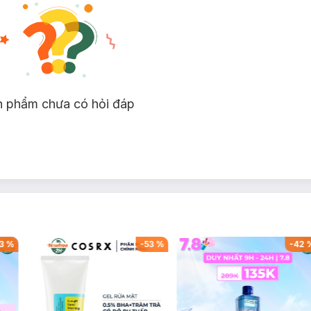
n phẩm chưa có hỏi đáp
3
%
-
53
%
-
42