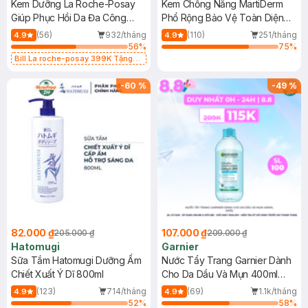
Kem Dưỡng La Roche-Posay
Kem Chống Nắng MartiDerm
Giúp Phục Hồi Da Đa Công
Phổ Rộng Bảo Vệ Toàn Diện
Dụng 40ml
40ml
(56)
932/tháng
(110)
251/tháng
4.9
4.9
56
%
75
%
Bill La roche-posay 399K Tặng
Gel rửa mặt da dầu nhạy cảm 50ml
(SL có hạn)
-
60
%
-
49
%
82.000 ₫
107.000 ₫
205.000 ₫
209.000 ₫
Hatomugi
Garnier
Sữa Tắm Hatomugi Dưỡng Ẩm
Nước Tẩy Trang Garnier Dành
Chiết Xuất Ý Dĩ 800ml
Cho Da Dầu Và Mụn 400ml
(Mới)
(123)
714/tháng
(69)
1.1k/tháng
4.9
4.9
52
%
58
%