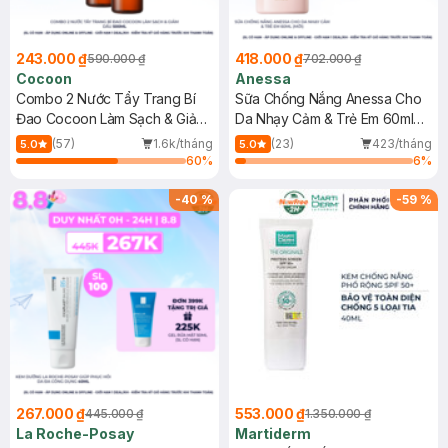
243.000 ₫
418.000 ₫
590.000 ₫
702.000 ₫
Cocoon
Anessa
Combo 2 Nước Tẩy Trang Bí
Sữa Chống Nắng Anessa Cho
Đao Cocoon Làm Sạch & Giảm
Da Nhạy Cảm & Trẻ Em 60ml
Dầu 500ml
(Mới)
(57)
1.6k/tháng
(23)
423/tháng
5.0
5.0
60
%
6
%
-
40
%
-
59
%
267.000 ₫
553.000 ₫
445.000 ₫
1.350.000 ₫
La Roche-Posay
Martiderm