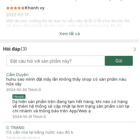
Khánh vy
2022-03-17
Mới lăn kim xuống thì dx bạn tư vấn nào là Ét O Ét cho da tức thì,
về dùng đúng thiệt da ẩm hơn , mấy vết lăn kim củng đỡ đỏ
nhiều, da mau khô mài nữa . Ưng thấy sợ luôn
Xem tất cả
Hỏi đáp
(
3
)
Gửi
Cẩm Duyên
huhu sao mình đặt mấy lần không thấy shop có sản phẩm nàu
nữa vậy
2024-10-30
Thích
0
Hasaki
Dạ hiện sản phẩm trên đang tạm hết hàng, khi nào có hàng
về thêm hệ thống sẽ cập nhật lại tình trạng sản phẩm còn tại
chi nhánh và thông báo trên App/Web ạ
2024-10-31
Thích
0
C TRANG
Có cần rửa lại bằng nước sau đó k
2024-01-19
Thích
0