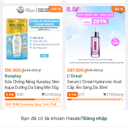
-
44
%
-
43
%
130.000 ₫
297.000 ₫
234.000 ₫
519.000 ₫
Sunplay
L'Oreal
Sữa Chống Nắng Sunplay Skin
Serum L'Oreal Hyaluronic Acid
Aqua Dưỡng Da Sáng Mịn 55g
Cấp Ẩm Sáng Da 30ml
(108)
531/tháng
(27)
279/tháng
4.9
4.9
63
%
9
%
Bill 199K Sunplay tặng Tinh Chất
Chống Nắng 7g trị giá 30K (SL có
hạn)
Bạn đã có tài khoản Hasaki?
Đăng nhập