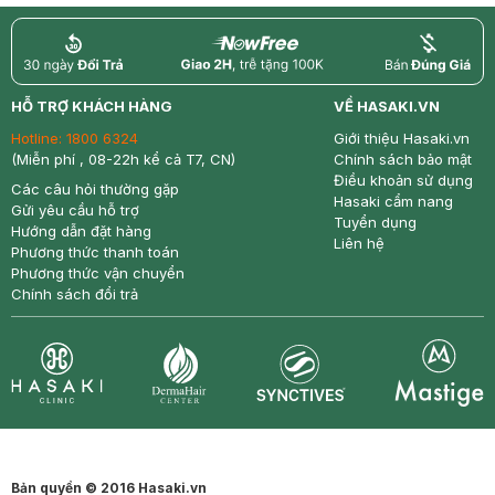
return
nowfree
price
HỖ TRỢ KHÁCH HÀNG
VỀ HASAKI.VN
Hotline:
1800 6324
Giới thiệu Hasaki.vn
(Miễn phí , 08-22h kể cả T7, CN)
Chính sách bảo mật
Điều khoản sử dụng
Các câu hỏi thường gặp
Hasaki cẩm nang
Gửi yêu cầu hỗ trợ
Tuyển dụng
Hướng dẫn đặt hàng
Liên hệ
Phương thức thanh toán
Phương thức vận chuyển
Chính sách đổi trả
Synctives
Clinic
Dermahair
Mastige
Bản quyền © 2016 Hasaki.vn