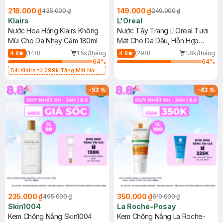
218.000 ₫
149.000 ₫
435.000 ₫
249.000 ₫
Klairs
L'Oreal
Nước Hoa Hồng Klairs Không
Nước Tẩy Trang L'Oreal Tươi
Mùi Cho Da Nhạy Cảm 180ml
Mát Cho Da Dầu, Hỗn Hợp
400ml
(148)
1.5k/tháng
(298)
1.8k/tháng
4.8
4.8
64
%
64
%
Bill Klairs từ 299k Tặng Mặt Nạ
Làm Dịu Da & Kiểm Soát Dầu Nhờn
25ml (SL Có Hạn)
-
53
%
-
43
%
235.000 ₫
350.000 ₫
495.000 ₫
610.000 ₫
Skin1004
La Roche-Posay
Kem Chống Nắng Skin1004
Kem Chống Nắng La Roche-