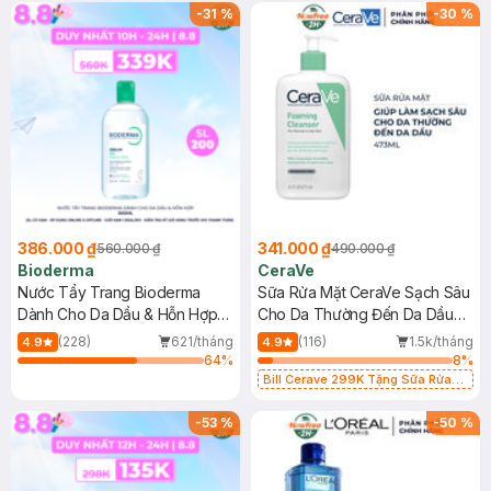
-
31
%
-
30
%
386.000 ₫
341.000 ₫
560.000 ₫
490.000 ₫
Bioderma
CeraVe
Nước Tẩy Trang Bioderma
Sữa Rửa Mặt CeraVe Sạch Sâu
Dành Cho Da Dầu & Hỗn Hợp
Cho Da Thường Đến Da Dầu
500ml
473ml
(228)
621/tháng
(116)
1.5k/tháng
4.9
4.9
64
%
8
%
Bill Cerave 299K Tặng Sữa Rửa
Mặt Cerave 30ml (SL có hạn)
-
53
%
-
50
%