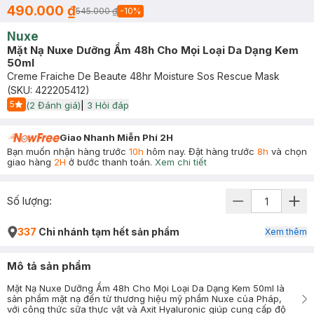
490.000 ₫
545.000 ₫
-
10
%
Nuxe
Mặt Nạ Nuxe Dưỡng Ẩm 48h Cho Mọi Loại Da Dạng Kem
50ml
Creme Fraiche De Beaute 48hr Moisture Sos Rescue Mask
(SKU:
422205412
)
5
(
2
Đánh giá)
|
3
Hỏi đáp
Start Icon
Giao Nhanh Miễn Phí 2H
Bạn muốn nhận hàng trước
10h
hôm nay. Đặt hàng trước
8h
và chọn
giao hàng
2H
ở bước thanh toán.
Xem chi tiết
Số lượng:
337
Chi nhánh tạm hết sản phẩm
Xem thêm
Mô tả sản phẩm
Mặt Nạ Nuxe Dưỡng Ẩm 48h Cho Mọi Loại Da Dạng Kem 50ml là
sản phẩm mặt nạ đến từ thương hiệu mỹ phẩm Nuxe của Pháp,
với công thức sữa thực vật và Axit Hyaluronic giúp cung cấp độ