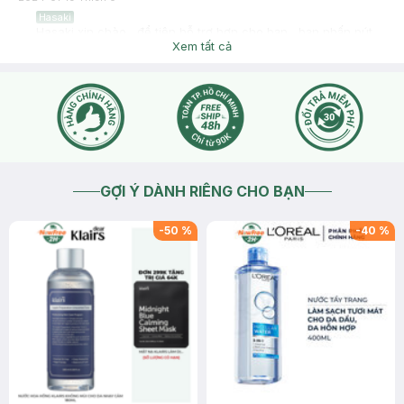
Hasaki
Hasaki xin chào , để tiện hỗ trợ hơn cho bạn , bạn nhấn nút
phần "chat với chúng tôi" bạn nhé !
Xem tất cả
2024-01-19
Thích
0
GỢI Ý DÀNH RIÊNG CHO BẠN
-
50
%
-
40
%