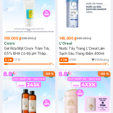
139.000 ₫
145.000 ₫
298.000 ₫
289.000 ₫
Cosrx
L'Oreal
Gel Rửa Mặt Cosrx Tràm Trà,
Nước Tẩy Trang L'Oreal Làm
0.5% BHA Có Độ pH Thấp
Sạch Sâu Trang Điểm 400ml
150ml
(173)
(298)
916/tháng
5.0
4.8
8
%
38
%
-
59
%
-
40
%