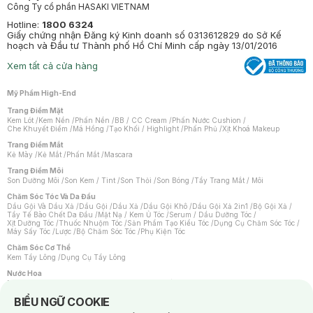
Công Ty cổ phần HASAKI VIETNAM
Hotline:
1800 6324
Giấy chứng nhận Đăng ký Kinh doanh số 0313612829 do Sở Kế
hoạch và Đầu tư Thành phố Hồ Chí Minh cấp ngày 13/01/2016
Xem tất cả cửa hàng
Mỹ Phẩm High-End
Trang Điểm Mặt
Kem Lót
/
Kem Nền
/
Phấn Nền
/
BB / CC Cream
/
Phấn Nước Cushion
/
Che Khuyết Điểm
/
Má Hồng
/
Tạo Khối / Highlight
/
Phấn Phủ
/
Xịt Khoá Makeup
Trang Điểm Mắt
Kẻ Mày
/
Kẻ Mắt
/
Phấn Mắt
/
Mascara
Trang Điểm Môi
Son Dưỡng Môi
/
Son Kem / Tint
/
Son Thỏi
/
Son Bóng
/
Tẩy Trang Mắt / Môi
Chăm Sóc Tóc Và Da Đầu
Dầu Gội Và Dầu Xả
/
Dầu Gội
/
Dầu Xả
/
Dầu Gội Khô
/
Dầu Gội Xả 2in1
/
Bộ Gội Xả
/
Tẩy Tế Bào Chết Da Đầu
/
Mặt Nạ / Kem Ủ Tóc
/
Serum / Dầu Dưỡng Tóc
/
Xịt Dưỡng Tóc
/
Thuốc Nhuộm Tóc
/
Sản Phẩm Tạo Kiểu Tóc
/
Dụng Cụ Chăm Sóc Tóc
/
Máy Sấy Tóc
/
Lược
/
Bộ Chăm Sóc Tóc
/
Phụ Kiện Tóc
Chăm Sóc Cơ Thể
Kem Tẩy Lông
/
Dụng Cụ Tẩy Lông
Nước Hoa
Nước Hoa Nữ
/
Nước Hoa Nam
/
Nước Hoa Cao Cấp
/
Xịt Thơm Toàn Thân
/
Nước Hoa Vùng Kín
Notice about cookies usage
BIỂU NGỮ COOKIE
Chăm Sóc Cá Nhân