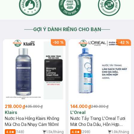
GỢI Ý DÀNH RIÊNG CHO BẠN
-
50
%
-
42
%
218.000 ₫
144.000 ₫
435.000 ₫
249.000 ₫
Klairs
L'Oreal
Nước Hoa Hồng Klairs Không
Nước Tẩy Trang L'Oreal Tươi
Mùi Cho Da Nhạy Cảm 180ml
Mát Cho Da Dầu, Hỗn Hợp
400ml
(148)
1.5k/tháng
(298)
1.9k/tháng
4.8
4.8