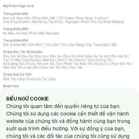
Mỹ Phẩm High-End
Trang Điểm Mặt
Kem Lót
/
Kem Nền
/
Phấn Nền
/
BB / CC Cream
/
Phấn Nước Cushion
/
Che Khuyết Điểm
/
Má Hồng
/
Tạo Khối / Highlight
/
Phấn Phủ
/
Xịt Khoá Makeup
Trang Điểm Mắt
Kẻ Mày
/
Kẻ Mắt
/
Phấn Mắt
/
Mascara
Trang Điểm Môi
Son Dưỡng Môi
/
Son Kem / Tint
/
Son Thỏi
/
Son Bóng
/
Tẩy Trang Mắt / Môi
Chăm Sóc Tóc Và Da Đầu
Dầu Gội Và Dầu Xả
/
Dầu Gội
/
Dầu Xả
/
Dầu Gội Khô
/
Dầu Gội Xả 2in1
/
Bộ Gội Xả
/
Tẩy Tế Bào Chết Da Đầu
/
Mặt Nạ / Kem Ủ Tóc
/
Serum / Dầu Dưỡng Tóc
/
Xịt Dưỡng Tóc
/
Thuốc Nhuộm Tóc
/
Sản Phẩm Tạo Kiểu Tóc
/
Dụng Cụ Chăm Sóc Tóc
/
Máy Sấy Tóc
/
Lược
/
Bộ Chăm Sóc Tóc
/
Phụ Kiện Tóc
Chăm Sóc Cơ Thể
Kem Tẩy Lông
/
Dụng Cụ Tẩy Lông
Nước Hoa
Nước Hoa Nữ
/
Nước Hoa Nam
/
Nước Hoa Cao Cấp
/
Xịt Thơm Toàn Thân
/
Nước Hoa Vùng Kín
Notice about cookies usage
BIỂU NGỮ COOKIE
Chăm Sóc Cá Nhân
Chúng tôi quan tâm đến quyền riêng tư của bạn.
Chống Muỗi
/
Khẩu Trang
/
Máy Massage
/
Mặt Nạ Xông Hơi
/
Nước Rửa Tay
/
Sản Phẩm Chăm Sóc Khác
/
Bàn Chải Đánh Răng
/
Bàn Chải Điện
/
Chúng tôi sử dụng các cookie cần thiết để vận hành
Hỗ Trợ Trắng Răng
/
Kem Đánh Răng
/
Máy Tăm Nước
/
Nước Súc Miệng
/
Tăm / Chỉ Nha Khoa
/
Xịt Thơm Miệng
/
Dung Dịch Vệ Sinh
/
Dưỡng Vùng Kín
/
website của chúng tôi và đồng hành cùng bạn trong
Khăn Ướt Vệ Sinh Vùng Kín
/
Băng Vệ Sinh
/
Tampon
/
Bọt Cạo Râu
/
Dao Cạo Râu
/
Máy Cạo Râu
suốt quá trình điều hướng. Với sự đồng ý của bạn,
Vấn Đề Về Da
chúng tôi và các đối tác của chúng tôi cũng sử dụng
Da Dầu / Lỗ Chân Lông To
/
Da Khô / Mất Nước
/
Da Lão Hóa
/
Da Mụn
/