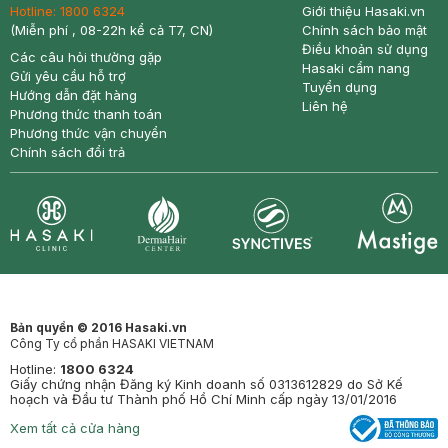
Hotline:
1800 6324
Giới thiệu Hasaki.vn
(Miễn phí , 08-22h kể cả T7, CN)
Chính sách bảo mật
Điều khoản sử dụng
Các câu hỏi thường gặp
Hasaki cẩm nang
Gửi yêu cầu hỗ trợ
Tuyển dụng
Hướng dẫn đặt hàng
Liên hệ
Phương thức thanh toán
Phương thức vận chuyển
Chính sách đổi trả
Synctives
Clinic
Dermahair
Mastige
Bản quyền © 2016 Hasaki.vn
Công Ty cổ phần HASAKI VIETNAM
Hotline:
1800 6324
Giấy chứng nhận Đăng ký Kinh doanh số 0313612829 do Sở Kế
hoạch và Đầu tư Thành phố Hồ Chí Minh cấp ngày 13/01/2016
Xem tất cả cửa hàng