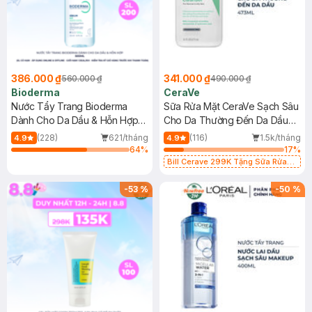
386.000 ₫
341.000 ₫
560.000 ₫
490.000 ₫
Bioderma
CeraVe
Nước Tẩy Trang Bioderma
Sữa Rửa Mặt CeraVe Sạch Sâu
Dành Cho Da Dầu & Hỗn Hợp
Cho Da Thường Đến Da Dầu
500ml
473ml
(228)
621/tháng
(116)
1.5k/tháng
4.9
4.9
64
%
17
%
Bill Cerave 299K Tặng Sữa Rửa
Mặt Cerave 30ml (SL có hạn)
-
53
%
-
50
%