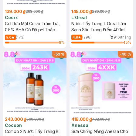
139.000 ₫
145.000 ₫
298.000 ₫
289.000 ₫
Cosrx
L'Oreal
Gel Rửa Mặt Cosrx Tràm Trà,
Nước Tẩy Trang L'Oreal Làm
0.5% BHA Có Độ pH Thấp
Sạch Sâu Trang Điểm 400ml
150ml
(173)
(298)
916/tháng
5.0
4.8
8
%
45
%
-
59
%
-
40
%
243.000 ₫
418.000 ₫
590.000 ₫
702.000 ₫
Cocoon
Anessa
Combo 2 Nước Tẩy Trang Bí
Sữa Chống Nắng Anessa Cho