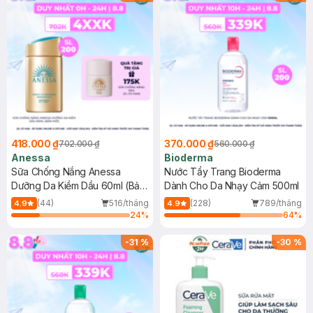
418.000 ₫
370.000 ₫
702.000 ₫
560.000 ₫
Anessa
Bioderma
Sữa Chống Nắng Anessa
Nước Tẩy Trang Bioderma
Dưỡng Da Kiềm Dầu 60ml (Bản
Dành Cho Da Nhạy Cảm 500ml
Mới)
(44)
516/tháng
(228)
789/tháng
4.9
4.9
24
%
64
%
-
31
%
-
30
%