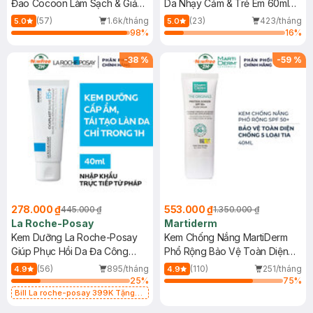
Đao Cocoon Làm Sạch & Giảm
Da Nhạy Cảm & Trẻ Em 60ml
Dầu 500ml
(Mới)
(57)
1.6k/tháng
(23)
423/tháng
5.0
5.0
98
%
16
%
-
38
%
-
59
%
278.000 ₫
553.000 ₫
445.000 ₫
1.350.000 ₫
La Roche-Posay
Martiderm
Kem Dưỡng La Roche-Posay
Kem Chống Nắng MartiDerm
Giúp Phục Hồi Da Đa Công
Phổ Rộng Bảo Vệ Toàn Diện
Dụng 40ml
40ml
(56)
895/tháng
(110)
251/tháng
4.9
4.9
25
%
75
%
Bill La roche-posay 399K Tặng
Gel rửa mặt da dầu nhạy cảm 50ml