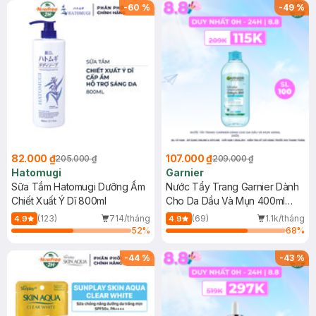
(SL có hạn)
-
60
%
-
49
%
82.000 ₫
107.000 ₫
205.000 ₫
209.000 ₫
Hatomugi
Garnier
Sữa Tắm Hatomugi Dưỡng Ẩm
Nước Tẩy Trang Garnier Dành
Chiết Xuất Ý Dĩ 800ml
Cho Da Dầu Và Mụn 400ml
(Mới)
(123)
714/tháng
(69)
1.1k/tháng
4.9
4.9
52
%
68
%
-
44
%
-
43
%