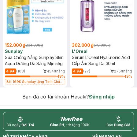
152.000 ₫
302.000 ₫
234.000 ₫
519.000 ₫
Sunplay
L'Oreal
Sữa Chống Nắng Sunplay Skin
Serum L'Oreal Hyaluronic Acid
Aqua Dưỡng Da Sáng Mịn 55g
Cấp Ẩm Sáng Da 30ml
(108)
454/tháng
(27)
275/tháng
4.9
4.9
48
%
49
%
Bill 199K Sunplay tặng Tinh Chất
Chống Nắng 7g trị giá 30K (SL có
hạn)
Bạn đã có tài khoản Hasaki?
Đăng nhập
return
nowfree
price
HỖ TRỢ KHÁCH HÀNG
VỀ HASAKI.VN