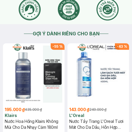
GỢI Ý DÀNH RIÊNG CHO BẠN
-
55
%
-
43
%
195.000 ₫
143.000 ₫
435.000 ₫
249.000 ₫
Klairs
L'Oreal
Nước Hoa Hồng Klairs Không
Nước Tẩy Trang L'Oreal Tươi
Mùi Cho Da Nhạy Cảm 180ml
Mát Cho Da Dầu, Hỗn Hợp