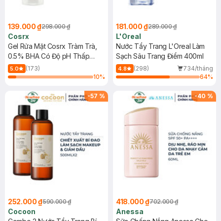
139.000 ₫
181.000 ₫
298.000 ₫
289.000 ₫
Cosrx
L'Oreal
Gel Rửa Mặt Cosrx Tràm Trà,
Nước Tẩy Trang L'Oreal Làm
0.5% BHA Có Độ pH Thấp
Sạch Sâu Trang Điểm 400ml
150ml
(173)
(298)
734/tháng
5.0
4.8
10
%
64
%
-
57
%
-
40
%
252.000 ₫
418.000 ₫
590.000 ₫
702.000 ₫
Cocoon
Anessa