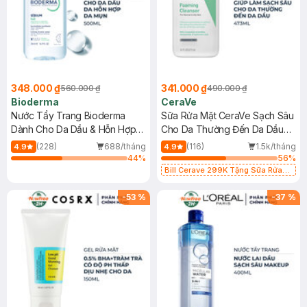
348.000 ₫
341.000 ₫
560.000 ₫
490.000 ₫
Bioderma
CeraVe
Nước Tẩy Trang Bioderma
Sữa Rửa Mặt CeraVe Sạch Sâu
Dành Cho Da Dầu & Hỗn Hợp
Cho Da Thường Đến Da Dầu
500ml
473ml
(228)
688/tháng
(116)
1.5k/tháng
4.9
4.9
44
%
56
%
Bill Cerave 299K Tặng Sữa Rửa
Mặt Cerave 30ml (SL có hạn)
-
53
%
-
37
%