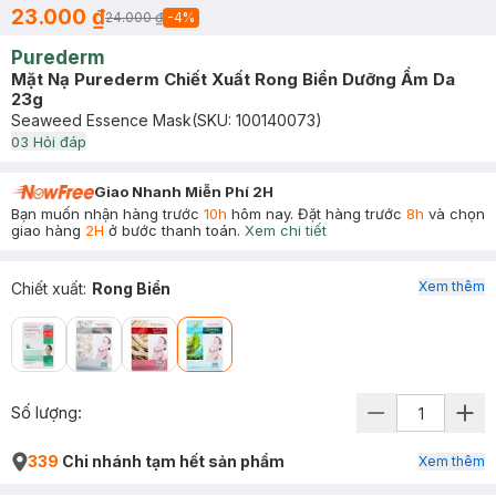
23.000 ₫
24.000 ₫
-
4
%
Purederm
Mặt Nạ Purederm Chiết Xuất Rong Biển Dưỡng Ẩm Da
23g
Seaweed Essence Mask
(SKU:
100140073
)
0
3
Hỏi đáp
Giao Nhanh Miễn Phí 2H
Bạn muốn nhận hàng trước
10h
hôm nay. Đặt hàng trước
8h
và chọn
giao hàng
2H
ở bước thanh toán.
Xem chi tiết
Xem thêm
Chiết xuất
:
Rong Biển
Số lượng:
339
Chi nhánh tạm hết sản phẩm
Xem thêm