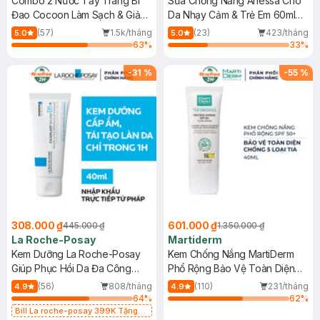
Combo 2 Nước Tẩy Trang Bí
Sữa Chống Nắng Anessa Cho
Đao Cocoon Làm Sạch & Giảm
Da Nhạy Cảm & Trẻ Em 60ml
Dầu 500ml
(Mới)
(57)
1.5k/tháng
(23)
423/tháng
5.0
5.0
63
%
33
%
-
31
%
-
55
%
308.000 ₫
601.000 ₫
445.000 ₫
1.350.000 ₫
La Roche-Posay
Martiderm
Kem Dưỡng La Roche-Posay
Kem Chống Nắng MartiDerm
Giúp Phục Hồi Da Đa Công
Phổ Rộng Bảo Vệ Toàn Diện
Dụng 40ml
40ml
(56)
808/tháng
(110)
231/tháng
4.9
4.9
64
%
62
%
Bill La roche-posay 399K Tặng