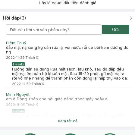
Hãy là người đầu tiên đánh giá
Hỏi đáp
(
3
)
Gửi
Diễm Thuý
đắp mặt nạ xong kg cần rửa lại với nước rồi có bôi kem dưỡng đc
hg
2022-11-29
Thích
0
Hasaki
Hướng dẫn sử dụng Rửa mặt sạch, lau khô, sau đó đắp đều
mặt nạ lên toàn bộ khuôn mặt. Sau 15-20 phút, gỡ mặt nạ ra
rồi vỗ nhẹ nhàng để thành phần còn đọng lại hấp thụ vào da.
2022-11-29
Thích
0
Minh Nguyệt
em ở Đồng Tháp cho hỏi giao hàng trong mấy ngày ạ
2020-11-05
Thích
0
Hasaki
Chào bạn, thời gian giao hàng ngoại thành từ 3-5 ngày kể từ
khi đơn hàng được xác nhận thành công bạn nhé
Xem tất cả
2020-11-05
Thích
0