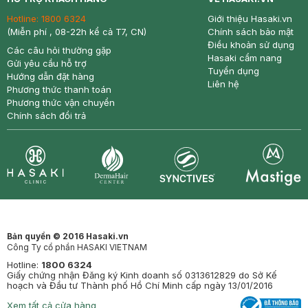
Hotline:
1800 6324
Giới thiệu Hasaki.vn
(Miễn phí , 08-22h kể cả T7, CN)
Chính sách bảo mật
Điều khoản sử dụng
Các câu hỏi thường gặp
Hasaki cẩm nang
Gửi yêu cầu hỗ trợ
Tuyển dụng
Hướng dẫn đặt hàng
Liên hệ
Phương thức thanh toán
Phương thức vận chuyển
Chính sách đổi trả
Synctives
Clinic
Dermahair
Mastige
Bản quyền © 2016 Hasaki.vn
Công Ty cổ phần HASAKI VIETNAM
Hotline:
1800 6324
Giấy chứng nhận Đăng ký Kinh doanh số 0313612829 do Sở Kế
hoạch và Đầu tư Thành phố Hồ Chí Minh cấp ngày 13/01/2016
Xem tất cả cửa hàng