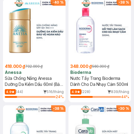
SPF 50+ 20ml (SL Có Hạn)
(SL có hạn)
-
40
%
-
38
%
418.000 ₫
348.000 ₫
702.000 ₫
560.000 ₫
Anessa
Bioderma
Sữa Chống Nắng Anessa
Nước Tẩy Trang Bioderma
Dưỡng Da Kiềm Dầu 60ml (Bản
Dành Cho Da Nhạy Cảm 500ml
Mới)
(44)
516/tháng
(228)
839/tháng
4.9
4.9
24
%
44
%
-
38
%
-
30
%