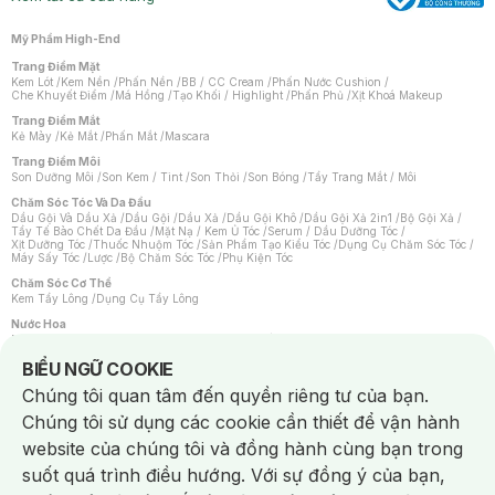
Mỹ Phẩm High-End
Trang Điểm Mặt
Kem Lót
/
Kem Nền
/
Phấn Nền
/
BB / CC Cream
/
Phấn Nước Cushion
/
Che Khuyết Điểm
/
Má Hồng
/
Tạo Khối / Highlight
/
Phấn Phủ
/
Xịt Khoá Makeup
Trang Điểm Mắt
Kẻ Mày
/
Kẻ Mắt
/
Phấn Mắt
/
Mascara
Trang Điểm Môi
Son Dưỡng Môi
/
Son Kem / Tint
/
Son Thỏi
/
Son Bóng
/
Tẩy Trang Mắt / Môi
Chăm Sóc Tóc Và Da Đầu
Dầu Gội Và Dầu Xả
/
Dầu Gội
/
Dầu Xả
/
Dầu Gội Khô
/
Dầu Gội Xả 2in1
/
Bộ Gội Xả
/
Tẩy Tế Bào Chết Da Đầu
/
Mặt Nạ / Kem Ủ Tóc
/
Serum / Dầu Dưỡng Tóc
/
Xịt Dưỡng Tóc
/
Thuốc Nhuộm Tóc
/
Sản Phẩm Tạo Kiểu Tóc
/
Dụng Cụ Chăm Sóc Tóc
/
Máy Sấy Tóc
/
Lược
/
Bộ Chăm Sóc Tóc
/
Phụ Kiện Tóc
Chăm Sóc Cơ Thể
Kem Tẩy Lông
/
Dụng Cụ Tẩy Lông
Nước Hoa
Nước Hoa Nữ
/
Nước Hoa Nam
/
Nước Hoa Cao Cấp
/
Xịt Thơm Toàn Thân
/
Nước Hoa Vùng Kín
Notice about cookies usage
BIỂU NGỮ COOKIE
Chăm Sóc Cá Nhân
Chúng tôi quan tâm đến quyền riêng tư của bạn.
Chống Muỗi
/
Khẩu Trang
/
Máy Massage
/
Mặt Nạ Xông Hơi
/
Nước Rửa Tay
/
Sản Phẩm Chăm Sóc Khác
/
Bàn Chải Đánh Răng
/
Bàn Chải Điện
/
Chúng tôi sử dụng các cookie cần thiết để vận hành
Hỗ Trợ Trắng Răng
/
Kem Đánh Răng
/
Máy Tăm Nước
/
Nước Súc Miệng
/
Tăm / Chỉ Nha Khoa
/
Xịt Thơm Miệng
/
Dung Dịch Vệ Sinh
/
Dưỡng Vùng Kín
/
website của chúng tôi và đồng hành cùng bạn trong
Khăn Ướt Vệ Sinh Vùng Kín
/
Băng Vệ Sinh
/
Tampon
/
Bọt Cạo Râu
/
Dao Cạo Râu
/
Máy Cạo Râu
suốt quá trình điều hướng. Với sự đồng ý của bạn,
Vấn Đề Về Da