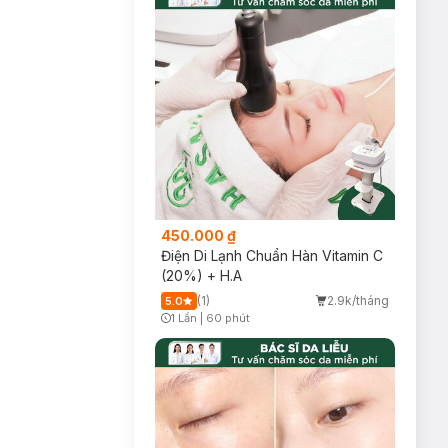
450.000 ₫
Điện Di Lạnh Chuẩn Hàn Vitamin C
(20%) + H.A
(1)
2.9k/tháng
5.0
1 Lần
|
60 phút
Timer Gray Icon