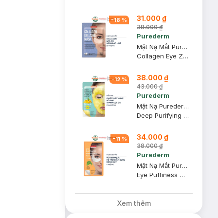
31.000 ₫
-
18
%
38.000 ₫
Purederm
Mặt Nạ Mắt Purederm Collagen Cấp Ẩm, Ngừa Lão Hoá 30 Miếng
Collagen Eye Zone Mask 30 Sheet
38.000 ₫
-
12
%
43.000 ₫
Purederm
Mặt Nạ Purederm Sủi Bọt Thanh Lọc Da 25g
Deep Purifying Yellow O2 Bubble Mask
34.000 ₫
-
11
%
38.000 ₫
Purederm
Mặt Nạ Mắt Purederm Chiết Xuất Bạch Quả Giảm Sưng Bọng Mắt
Eye Puffiness Minimizing Patches Ginkgo
Xem thêm