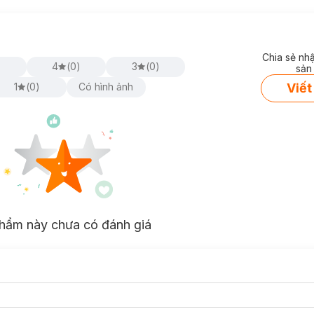
Chia sẻ nh
)
4
(
0
)
3
(
0
)
sản
Viết
1
(
0
)
Có hình ảnh
hẩm này chưa có đánh giá