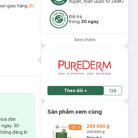
huyện, toàn Quốc từ 249K)
họn giao hàng
2H
Đổi trả
trong
30 ngày
Xem thêm
Theo dõi
+
138
Sản phẩm xem cùng
 hoá đơn
 ngày. 30
239.000 ₫
-
25
%
không đăng kí
319.000 ₫
Naruko