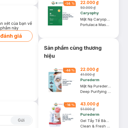
22.000 ₫
-
56
%
50.000 ₫
Caryophy
Mặt Nạ Caryophy Làm Giảm Mụn, Thâm & Dưỡng Ẩm Da 22g
ận xét của bạn về
Portulaca Mask Sheet 3in1
 phẩm này
 đánh giá
Sản phẩm cùng thương
hiệu
22.000 ₫
-
46
%
41.000 ₫
Purederm
Mặt Nạ Purederm Sủi Bọt Thải Độc Da 20g
Deep Purifying Black O2 Bubble Mask
43.000 ₫
-
16
%
51.000 ₫
Purederm
Gửi
Gel Tẩy Tế Bào Chết Purederm Tái Tạo Da 50ml
Clean & Fresh Peeling Gel