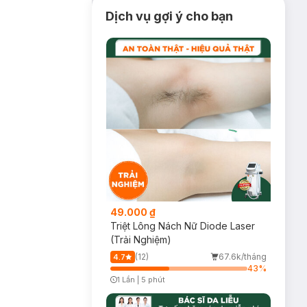
Dịch vụ gợi ý cho bạn
49.000 ₫
Triệt Lông Nách Nữ Diode Laser
(Trải Nghiệm)
(12)
67.6k/tháng
4.7
43
%
1 Lần
|
5 phút
Timer Gray Icon