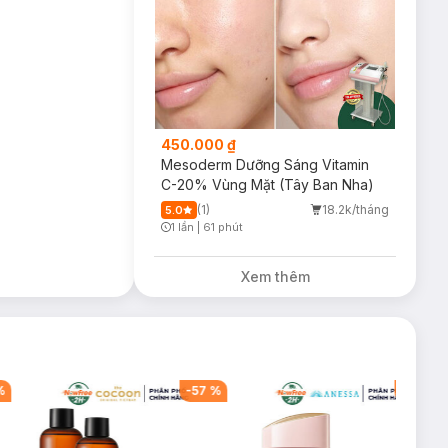
450.000 ₫
Mesoderm Dưỡng Sáng Vitamin
C-20% Vùng Mặt (Tây Ban Nha)
(1)
18.2k/tháng
5.0
1 lần
|
61 phút
Timer Gray Icon
Xem thêm
%
-
57
%
-
40
%