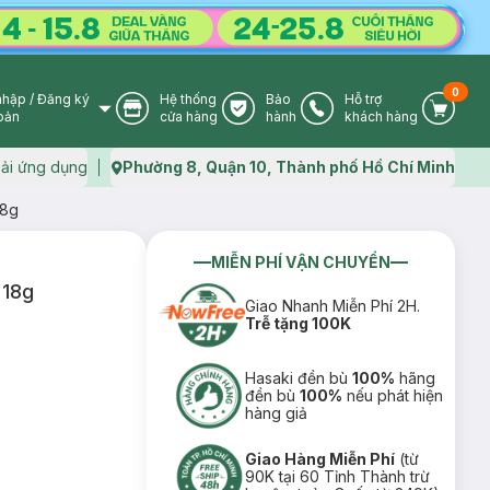
0
nhập
/
Đăng ký
Hệ thống
Bảo
Hỗ trợ
User Icon
Store Icon
Warranty Icon
Phone Icon
Cart I
oản
cửa hàng
hành
khách hàng
ải ứng dụng
Phường 8, Quận 10, Thành phố Hồ Chí Minh
Map icon
18g
MIỄN PHÍ VẬN CHUYỂN
 18g
Giao Nhanh Miễn Phí 2H.
Trễ tặng 100K
Hasaki đền bù
100%
hãng
đền bù
100%
nếu phát hiện
hàng giả
Giao Hàng Miễn Phí
(từ
90K tại 60 Tỉnh Thành trừ