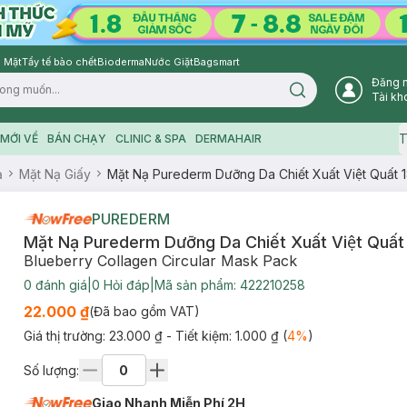
 Mặt
Tẩy tế bào chết
Bioderma
Nước Giặt
Bagsmart
Đăng 
Search icon
Tài kh
T
MỚI VỀ
BÁN CHẠY
CLINIC & SPA
DERMAHAIR
ạ
Mặt Nạ Giấy
Mặt Nạ Purederm Dưỡng Da Chiết Xuất Việt Quất 
PUREDERM
Mặt Nạ Purederm Dưỡng Da Chiết Xuất Việt Quất
Blueberry Collagen Circular Mask Pack
0
đánh giá
|
0
Hỏi đáp
|
Mã sản phẩm:
422210258
22.000 ₫
(Đã bao gồm VAT)
Giá thị trường:
23.000 ₫
- Tiết kiệm:
1.000 ₫
(
4
%
)
Số lượng:
Giao Nhanh Miễn Phí 2H