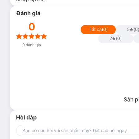
Đánh giá
0
Tất cả
(
0
)
5
(
0
2
(
0
)
0
đánh giá
Sản p
Hỏi đáp