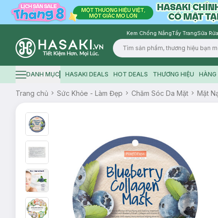
Kem Chống Nắng
Tẩy Trang
Sữa Rửa
Logo
DANH MỤC
HASAKI DEALS
HOT DEALS
THƯƠNG HIỆU
HÀNG 
Hamburger icon
Trang chủ
Sức Khỏe - Làm Đẹp
Chăm Sóc Da Mặt
Mặt N