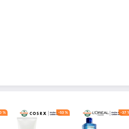
0
%
-
53
%
-
37