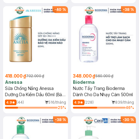
Chống Nắng Cho Da Nhạy Cảm
Gel rửa mặt da dầu nhạy cảm 50ml
SPF 50+ 20ml (SL Có Hạn)
(SL có hạn)
-
40
%
-
38
%
418.000 ₫
348.000 ₫
702.000 ₫
560.000 ₫
Anessa
Bioderma
Sữa Chống Nắng Anessa
Nước Tẩy Trang Bioderma
Dưỡng Da Kiềm Dầu 60ml (Bản
Dành Cho Da Nhạy Cảm 500ml
Mới)
(44)
516/tháng
(228)
839/tháng
4.9
4.9
25
%
46
%
-
38
%
-
30
%