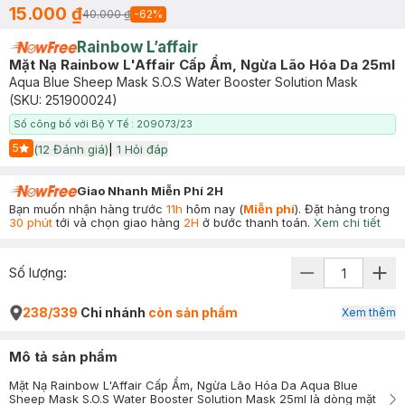
15.000 ₫
40.000 ₫
-
62
%
Rainbow L’affair
Mặt Nạ Rainbow L'Affair Cấp Ẩm, Ngừa Lão Hóa Da 25ml
Aqua Blue Sheep Mask S.O.S Water Booster Solution Mask
(SKU:
251900024
)
Số công bố với Bộ Y Tế : 209073/23
5
(
12
Đánh giá)
|
1
Hỏi đáp
Start Icon
Giao Nhanh Miễn Phí 2H
Bạn muốn nhận hàng trước
11h
hôm nay (
Miễn phí
). Đặt hàng trong
30 phút
tới và chọn giao hàng
2H
ở bước thanh toán.
Xem chi tiết
Số lượng:
238/339
Chi nhánh
còn sản phẩm
Xem thêm
Mô tả sản phẩm
Mặt Nạ Rainbow L'Affair Cấp Ẩm, Ngừa Lão Hóa Da Aqua Blue
Sheep Mask S.O.S Water Booster Solution Mask 25ml là dòng mặt