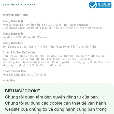
Xem tất cả cửa hàng
Mỹ Phẩm High-End
Trang Điểm Mặt
Kem Lót
/
Kem Nền
/
Phấn Nền
/
BB / CC Cream
/
Phấn Nước Cushion
/
Che Khuyết Điểm
/
Má Hồng
/
Tạo Khối / Highlight
/
Phấn Phủ
/
Xịt Khoá Makeup
Trang Điểm Mắt
Kẻ Mày
/
Kẻ Mắt
/
Phấn Mắt
/
Mascara
Trang Điểm Môi
Son Dưỡng Môi
/
Son Kem / Tint
/
Son Thỏi
/
Son Bóng
/
Tẩy Trang Mắt / Môi
Chăm Sóc Tóc Và Da Đầu
Dầu Gội Và Dầu Xả
/
Dầu Gội
/
Dầu Xả
/
Dầu Gội Khô
/
Dầu Gội Xả 2in1
/
Bộ Gội Xả
/
Tẩy Tế Bào Chết Da Đầu
/
Mặt Nạ / Kem Ủ Tóc
/
Serum / Dầu Dưỡng Tóc
/
Xịt Dưỡng Tóc
/
Thuốc Nhuộm Tóc
/
Sản Phẩm Tạo Kiểu Tóc
/
Dụng Cụ Chăm Sóc Tóc
/
Máy Sấy Tóc
/
Lược
/
Bộ Chăm Sóc Tóc
/
Phụ Kiện Tóc
Chăm Sóc Cơ Thể
Kem Tẩy Lông
/
Dụng Cụ Tẩy Lông
Nước Hoa
Nước Hoa Nữ
/
Nước Hoa Nam
/
Nước Hoa Cao Cấp
/
Xịt Thơm Toàn Thân
/
Nước Hoa Vùng Kín
Notice about cookies usage
BIỂU NGỮ COOKIE
Chăm Sóc Cá Nhân
Chúng tôi quan tâm đến quyền riêng tư của bạn.
Chống Muỗi
/
Khẩu Trang
/
Máy Massage
/
Mặt Nạ Xông Hơi
/
Nước Rửa Tay
/
Sản Phẩm Chăm Sóc Khác
/
Bàn Chải Đánh Răng
/
Bàn Chải Điện
/
Chúng tôi sử dụng các cookie cần thiết để vận hành
Hỗ Trợ Trắng Răng
/
Kem Đánh Răng
/
Máy Tăm Nước
/
Nước Súc Miệng
/
Tăm / Chỉ Nha Khoa
/
Xịt Thơm Miệng
/
Dung Dịch Vệ Sinh
/
Dưỡng Vùng Kín
/
website của chúng tôi và đồng hành cùng bạn trong
Khăn Ướt Vệ Sinh Vùng Kín
/
Băng Vệ Sinh
/
Tampon
/
Bọt Cạo Râu
/
Dao Cạo Râu
/
Máy Cạo Râu