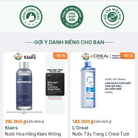
GỢI Ý DÀNH RIÊNG CHO BẠN
-
55
%
-
43
%
195.000 ₫
143.000 ₫
435.000 ₫
249.000 ₫
Klairs
L'Oreal
Nước Hoa Hồng Klairs Không
Nước Tẩy Trang L'Oreal Tươi