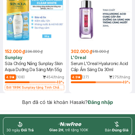
152.000 ₫
302.000 ₫
234.000 ₫
519.000 ₫
Sunplay
L'Oreal
Sữa Chống Nắng Sunplay Skin
Serum L'Oreal Hyaluronic Acid
Aqua Dưỡng Da Sáng Mịn 55g
Cấp Ẩm Sáng Da 30ml
(108)
454/tháng
(27)
275/tháng
4.9
4.9
48
%
49
%
Bill 199K Sunplay tặng Tinh Chất
Chống Nắng 7g trị giá 30K (SL có
hạn)
Bạn đã có tài khoản Hasaki?
Đăng nhập