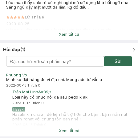
Lúc mua thấy sale rẻ có nghi nghi mà sử dụng khá bất ngờ nha.
Sáng ngủ dậy mặt mướt đã lắm. Kg đổ dầu .
Lữ Thị Bé
2023-08-25
Mặt nạ ok lắm nha. Ôm sát mặt. Cấp ẩm đỉnh. Mịn mướt
Xem tất cả
Hỏi đáp
(
1
)
Gửi
Phuong Vo
Mình ko đặt hàng đc vì địa chỉ. Mong add tư vấn ạ
2022-08-15
Thích
0
Trần Mai Linh&#39;s
Loại này có phục hồi da sau pedd k ak
2023-11-17
Thích
0
Hasaki
Hasaki xin chào , để tiện hỗ trợ hơn cho bạn , bạn nhấn nút
phần "chat với chúng tôi" bạn nhé !
2022-08-15
Thích
0
Xem tất cả