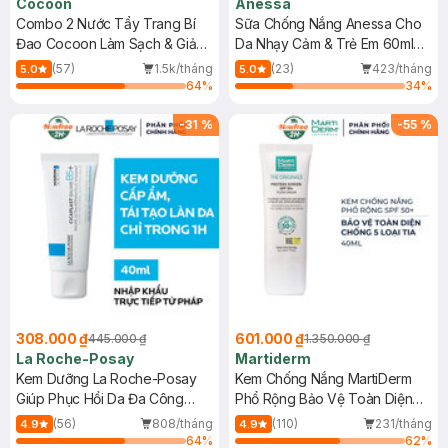
Cocoon
Anessa
Combo 2 Nước Tẩy Trang Bí
Sữa Chống Nắng Anessa Cho
Đao Cocoon Làm Sạch & Giảm
Da Nhạy Cảm & Trẻ Em 60ml
Dầu 500ml
(Mới)
(57)
1.5k/tháng
(23)
423/tháng
5.0
5.0
64
%
34
%
-
31
%
-
55
%
308.000 ₫
601.000 ₫
445.000 ₫
1.350.000 ₫
La Roche-Posay
Martiderm
Kem Dưỡng La Roche-Posay
Kem Chống Nắng MartiDerm
Giúp Phục Hồi Da Đa Công
Phổ Rộng Bảo Vệ Toàn Diện
Dụng 40ml
40ml
(56)
808/tháng
(110)
231/tháng
4.9
4.9
64
%
62
%