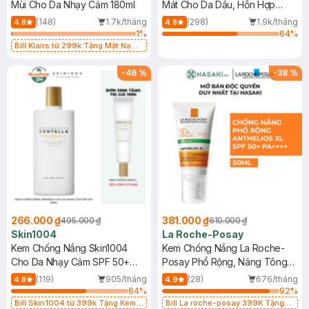
Mùi Cho Da Nhạy Cảm 180ml
Mát Cho Da Dầu, Hỗn Hợp
400ml
(148)
1.7k/tháng
(298)
1.9k/tháng
4.8
4.8
1
%
64
%
Bill Klairs từ 299k Tặng Mặt Nạ
Làm Dịu Da & Kiểm Soát Dầu Nhờn
25ml (SL Có Hạn)
-
46
%
-
38
%
266.000 ₫
381.000 ₫
495.000 ₫
610.000 ₫
Skin1004
La Roche-Posay
Kem Chống Nắng Skin1004
Kem Chống Nắng La Roche-
Cho Da Nhạy Cảm SPF 50+
Posay Phổ Rộng, Nâng Tông
50ml
Kiềm Dầu 50ml
(119)
905/tháng
(28)
676/tháng
4.8
4.9
64
%
92
%
Bill Skin1004 từ 399k Tặng Kem
Bill La roche-posay 399K Tặng