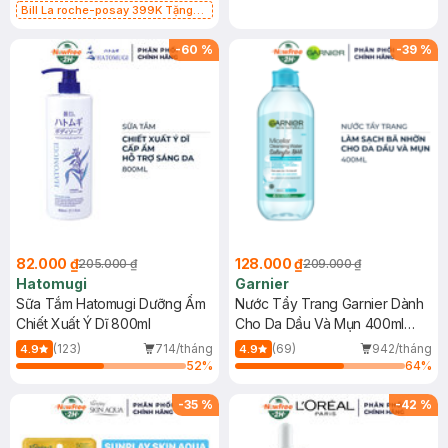
Bill La roche-posay 399K Tặng
Gel rửa mặt da dầu nhạy cảm 50ml
(SL có hạn)
-
60
%
-
39
%
82.000 ₫
128.000 ₫
205.000 ₫
209.000 ₫
Hatomugi
Garnier
Sữa Tắm Hatomugi Dưỡng Ẩm
Nước Tẩy Trang Garnier Dành
Chiết Xuất Ý Dĩ 800ml
Cho Da Dầu Và Mụn 400ml
(Mới)
(123)
714/tháng
(69)
942/tháng
4.9
4.9
52
%
64
%
-
35
%
-
42
%