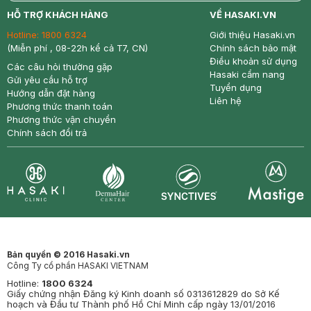
return
nowfree
price
HỖ TRỢ KHÁCH HÀNG
VỀ HASAKI.VN
Hotline:
1800 6324
Giới thiệu Hasaki.vn
(Miễn phí , 08-22h kể cả T7, CN)
Chính sách bảo mật
Điều khoản sử dụng
Các câu hỏi thường gặp
Hasaki cẩm nang
Gửi yêu cầu hỗ trợ
Tuyển dụng
Hướng dẫn đặt hàng
Liên hệ
Phương thức thanh toán
Phương thức vận chuyển
Chính sách đổi trả
Synctives
Clinic
Dermahair
Mastige
Bản quyền © 2016 Hasaki.vn
Công Ty cổ phần HASAKI VIETNAM
Hotline:
1800 6324
Giấy chứng nhận Đăng ký Kinh doanh số 0313612829 do Sở Kế
hoạch và Đầu tư Thành phố Hồ Chí Minh cấp ngày 13/01/2016