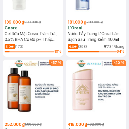
139.000 ₫
181.000 ₫
298.000 ₫
289.000 ₫
Cosrx
L'Oreal
Gel Rửa Mặt Cosrx Tràm Trà,
Nước Tẩy Trang L'Oreal Làm
0.5% BHA Có Độ pH Thấp
Sạch Sâu Trang Điểm 400ml
150ml
(173)
(298)
734/tháng
5.0
4.8
10
%
64
%
-
57
%
-
40
%
252.000 ₫
418.000 ₫
590.000 ₫
702.000 ₫