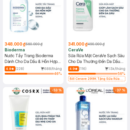
348.000 ₫
341.000 ₫
560.000 ₫
490.000 ₫
Bioderma
CeraVe
Nước Tẩy Trang Bioderma
Sữa Rửa Mặt CeraVe Sạch Sâu
Dành Cho Da Dầu & Hỗn Hợp
Cho Da Thường Đến Da Dầu
500ml
473ml
(228)
688/tháng
(116)
1.5k/tháng
4.9
4.9
46
%
56
%
Bill Cerave 299K Tặng Sữa Rửa
Mặt Cerave 30ml (SL có hạn)
-
53
%
-
37
%