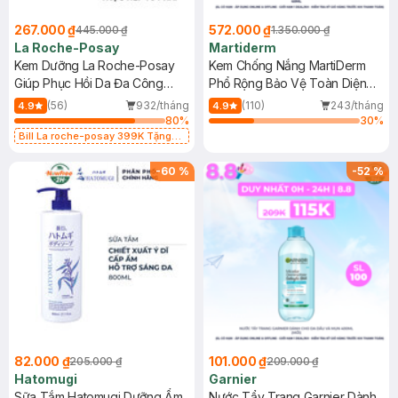
267.000 ₫
572.000 ₫
445.000 ₫
1.350.000 ₫
La Roche-Posay
Martiderm
Kem Dưỡng La Roche-Posay
Kem Chống Nắng MartiDerm
Giúp Phục Hồi Da Đa Công
Phổ Rộng Bảo Vệ Toàn Diện
Dụng 40ml
40ml
(56)
932/tháng
(110)
243/tháng
4.9
4.9
80
%
30
%
Bill La roche-posay 399K Tặng
Gel rửa mặt da dầu nhạy cảm 50ml
(SL có hạn)
-
60
%
-
52
%
82.000 ₫
101.000 ₫
205.000 ₫
209.000 ₫
Hatomugi
Garnier
Sữa Tắm Hatomugi Dưỡng Ẩm
Nước Tẩy Trang Garnier Dành