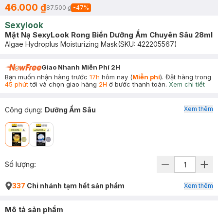
46.000 ₫
87.500 ₫
-
47
%
Sexylook
Mặt Nạ SexyLook Rong Biển Dưỡng Ẩm Chuyên Sâu 28ml
Algae Hydroplus Moisturizing Mask
(SKU:
422205567
)
Giao Nhanh Miễn Phí 2H
Bạn muốn nhận hàng trước
17h
hôm nay (
Miễn phí
). Đặt hàng trong
45 phút
tới và chọn giao hàng
2H
ở bước thanh toán.
Xem chi tiết
Xem thêm
Công dụng
:
Dưỡng Ẩm Sâu
Số lượng:
337
Chi nhánh tạm hết sản phẩm
Xem thêm
Mô tả sản phẩm