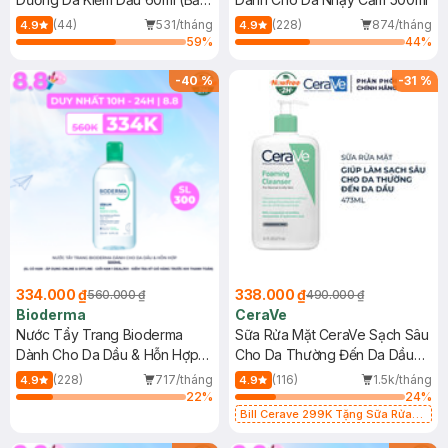
Mới)
(44)
531/tháng
(228)
874/tháng
4.9
4.9
59
%
44
%
-
40
%
-
31
%
334.000 ₫
338.000 ₫
560.000 ₫
490.000 ₫
Bioderma
CeraVe
Nước Tẩy Trang Bioderma
Sữa Rửa Mặt CeraVe Sạch Sâu
Dành Cho Da Dầu & Hỗn Hợp
Cho Da Thường Đến Da Dầu
500ml
473ml
(228)
717/tháng
(116)
1.5k/tháng
4.9
4.9
22
%
24
%
Bill Cerave 299K Tặng Sữa Rửa
Mặt Cerave 30ml (SL có hạn)