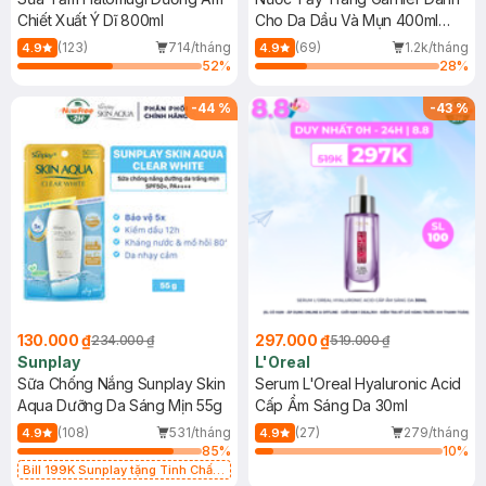
Chiết Xuất Ý Dĩ 800ml
Cho Da Dầu Và Mụn 400ml
(Mới)
(123)
714/tháng
(69)
1.2k/tháng
4.9
4.9
52
%
28
%
-
44
%
-
43
%
130.000 ₫
297.000 ₫
234.000 ₫
519.000 ₫
Sunplay
L'Oreal
Sữa Chống Nắng Sunplay Skin
Serum L'Oreal Hyaluronic Acid
Aqua Dưỡng Da Sáng Mịn 55g
Cấp Ẩm Sáng Da 30ml
(108)
531/tháng
(27)
279/tháng
4.9
4.9
85
%
10
%
Bill 199K Sunplay tặng Tinh Chất