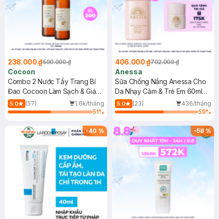
238.000 ₫
406.000 ₫
590.000 ₫
702.000 ₫
Cocoon
Anessa
Combo 2 Nước Tẩy Trang Bí
Sữa Chống Nắng Anessa Cho
Đao Cocoon Làm Sạch & Giảm
Da Nhạy Cảm & Trẻ Em 60ml
Dầu 500ml
(Mới)
(57)
1.6k/tháng
(23)
436/tháng
5.0
5.0
51
%
59
%
-
40
%
-
58
%