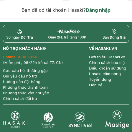
Chống Nắng 7g trị giá 30K (SL có
hạn)
Bạn đã có tài khoản Hasaki?
Đăng nhập
return
nowfree
price
HỖ TRỢ KHÁCH HÀNG
VỀ HASAKI.VN
Hotline:
1800 6324
Giới thiệu Hasaki.vn
(Miễn phí , 08-22h kể cả T7, CN)
Chính sách bảo mật
Điều khoản sử dụng
Các câu hỏi thường gặp
Hasaki cẩm nang
Gửi yêu cầu hỗ trợ
Tuyển dụng
Hướng dẫn đặt hàng
Liên hệ
Phương thức thanh toán
Phương thức vận chuyển
Chính sách đổi trả
Synctives
Clinic
Dermahair
Mastige