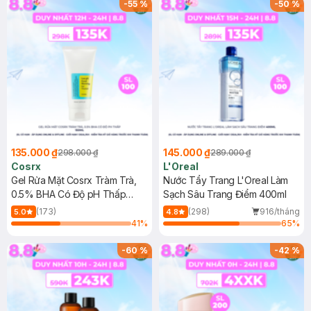
-
55
%
-
50
%
135.000 ₫
145.000 ₫
298.000 ₫
289.000 ₫
Cosrx
L'Oreal
Gel Rửa Mặt Cosrx Tràm Trà,
Nước Tẩy Trang L'Oreal Làm
0.5% BHA Có Độ pH Thấp
Sạch Sâu Trang Điểm 400ml
150ml
(173)
(298)
916/tháng
5.0
4.8
41
%
65
%
-
60
%
-
42
%