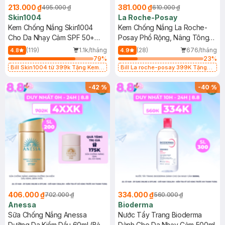
213.000 ₫
381.000 ₫
495.000 ₫
610.000 ₫
Skin1004
La Roche-Posay
Kem Chống Nắng Skin1004
Kem Chống Nắng La Roche-
Cho Da Nhạy Cảm SPF 50+
Posay Phổ Rộng, Nâng Tông
50ml
Kiềm Dầu 50ml
(119)
1.1k/tháng
(28)
676/tháng
4.8
4.9
79
%
23
%
Bill Skin1004 từ 399k Tặng Kem
Bill La roche-posay 399K Tặng
Chống Nắng Cho Da Nhạy Cảm
Gel rửa mặt da dầu nhạy cảm 50ml
SPF 50+ 20ml (SL Có Hạn)
(SL có hạn)
-
42
%
-
40
%
406.000 ₫
334.000 ₫
702.000 ₫
560.000 ₫
Anessa
Bioderma
Sữa Chống Nắng Anessa
Nước Tẩy Trang Bioderma
Dưỡng Da Kiềm Dầu 60ml (Bản
Dành Cho Da Nhạy Cảm 500ml