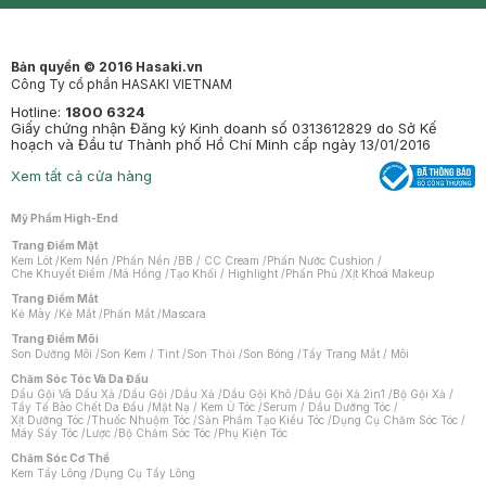
Bản quyền © 2016 Hasaki.vn
Công Ty cổ phần HASAKI VIETNAM
Hotline:
1800 6324
Giấy chứng nhận Đăng ký Kinh doanh số 0313612829 do Sở Kế
hoạch và Đầu tư Thành phố Hồ Chí Minh cấp ngày 13/01/2016
Xem tất cả cửa hàng
Mỹ Phẩm High-End
Trang Điểm Mặt
Kem Lót
/
Kem Nền
/
Phấn Nền
/
BB / CC Cream
/
Phấn Nước Cushion
/
Che Khuyết Điểm
/
Má Hồng
/
Tạo Khối / Highlight
/
Phấn Phủ
/
Xịt Khoá Makeup
Trang Điểm Mắt
Kẻ Mày
/
Kẻ Mắt
/
Phấn Mắt
/
Mascara
Trang Điểm Môi
Son Dưỡng Môi
/
Son Kem / Tint
/
Son Thỏi
/
Son Bóng
/
Tẩy Trang Mắt / Môi
Chăm Sóc Tóc Và Da Đầu
Dầu Gội Và Dầu Xả
/
Dầu Gội
/
Dầu Xả
/
Dầu Gội Khô
/
Dầu Gội Xả 2in1
/
Bộ Gội Xả
/
Tẩy Tế Bào Chết Da Đầu
/
Mặt Nạ / Kem Ủ Tóc
/
Serum / Dầu Dưỡng Tóc
/
Xịt Dưỡng Tóc
/
Thuốc Nhuộm Tóc
/
Sản Phẩm Tạo Kiểu Tóc
/
Dụng Cụ Chăm Sóc Tóc
/
Máy Sấy Tóc
/
Lược
/
Bộ Chăm Sóc Tóc
/
Phụ Kiện Tóc
Chăm Sóc Cơ Thể
Kem Tẩy Lông
/
Dụng Cụ Tẩy Lông