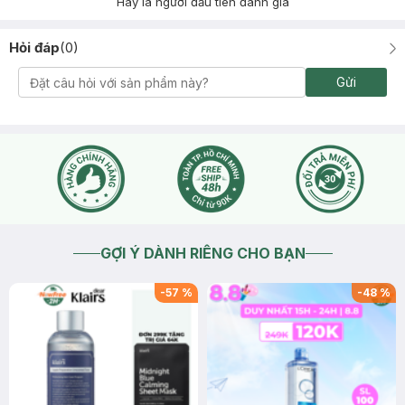
Hãy là người đầu tiên đánh giá
Hỏi đáp
(
0
)
Gửi
GỢI Ý DÀNH RIÊNG CHO BẠN
-
57
%
-
48
%