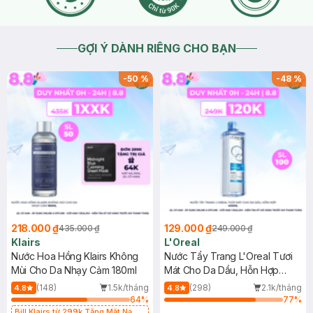
GỢI Ý DÀNH RIÊNG CHO BẠN
-
50
%
-
48
%
218.000 ₫
129.000 ₫
435.000 ₫
249.000 ₫
Klairs
L'Oreal
Nước Hoa Hồng Klairs Không
Nước Tẩy Trang L'Oreal Tươi
Mùi Cho Da Nhạy Cảm 180ml
Mát Cho Da Dầu, Hỗn Hợp
400ml
(148)
1.5k/tháng
(298)
2.1k/tháng
4.8
4.8
64
%
77
%
Bill Klairs từ 299k Tặng Mặt Nạ