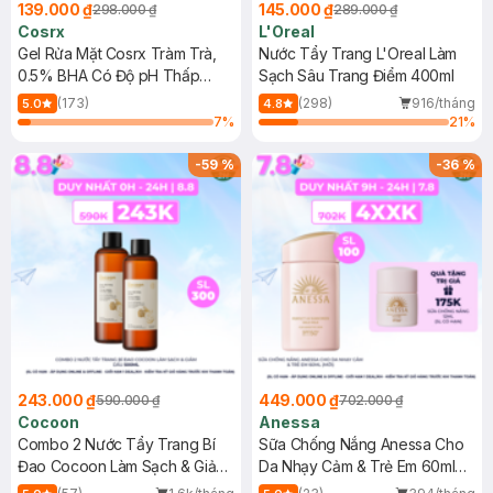
139.000 ₫
145.000 ₫
298.000 ₫
289.000 ₫
Cosrx
L'Oreal
Gel Rửa Mặt Cosrx Tràm Trà,
Nước Tẩy Trang L'Oreal Làm
0.5% BHA Có Độ pH Thấp
Sạch Sâu Trang Điểm 400ml
150ml
(173)
(298)
916/tháng
5.0
4.8
7
%
21
%
-
59
%
-
36
%
243.000 ₫
449.000 ₫
590.000 ₫
702.000 ₫
Cocoon
Anessa
Combo 2 Nước Tẩy Trang Bí
Sữa Chống Nắng Anessa Cho
Đao Cocoon Làm Sạch & Giảm
Da Nhạy Cảm & Trẻ Em 60ml
Dầu 500ml
(Mới)