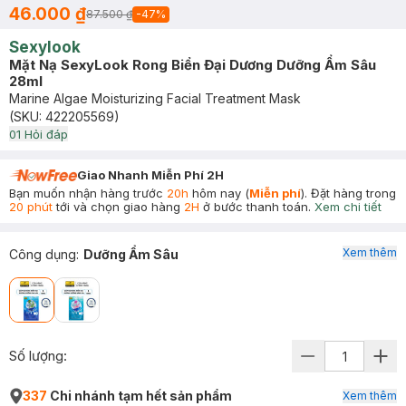
46.000 ₫
87.500 ₫
-
47
%
Sexylook
Mặt Nạ SexyLook Rong Biển Đại Dương Dưỡng Ẩm Sâu
28ml
Marine Algae Moisturizing Facial Treatment Mask
(SKU:
422205569
)
0
1
Hỏi đáp
Giao Nhanh Miễn Phí 2H
Bạn muốn nhận hàng trước
20h
hôm nay (
Miễn phí
). Đặt hàng trong
20 phút
tới và chọn giao hàng
2H
ở bước thanh toán.
Xem chi tiết
Xem thêm
Công dụng
:
Dưỡng Ẩm Sâu
Số lượng:
337
Chi nhánh tạm hết sản phẩm
Xem thêm