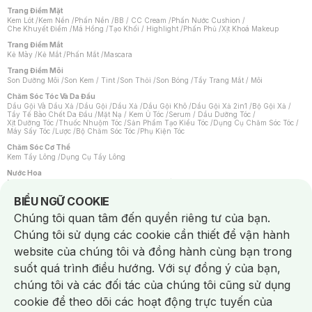
Trang Điểm Mặt
Kem Lót
/
Kem Nền
/
Phấn Nền
/
BB / CC Cream
/
Phấn Nước Cushion
/
Che Khuyết Điểm
/
Má Hồng
/
Tạo Khối / Highlight
/
Phấn Phủ
/
Xịt Khoá Makeup
Trang Điểm Mắt
Kẻ Mày
/
Kẻ Mắt
/
Phấn Mắt
/
Mascara
Trang Điểm Môi
Son Dưỡng Môi
/
Son Kem / Tint
/
Son Thỏi
/
Son Bóng
/
Tẩy Trang Mắt / Môi
Chăm Sóc Tóc Và Da Đầu
Dầu Gội Và Dầu Xả
/
Dầu Gội
/
Dầu Xả
/
Dầu Gội Khô
/
Dầu Gội Xả 2in1
/
Bộ Gội Xả
/
Tẩy Tế Bào Chết Da Đầu
/
Mặt Nạ / Kem Ủ Tóc
/
Serum / Dầu Dưỡng Tóc
/
Xịt Dưỡng Tóc
/
Thuốc Nhuộm Tóc
/
Sản Phẩm Tạo Kiểu Tóc
/
Dụng Cụ Chăm Sóc Tóc
/
Máy Sấy Tóc
/
Lược
/
Bộ Chăm Sóc Tóc
/
Phụ Kiện Tóc
Chăm Sóc Cơ Thể
Kem Tẩy Lông
/
Dụng Cụ Tẩy Lông
Nước Hoa
Nước Hoa Nữ
/
Nước Hoa Nam
/
Nước Hoa Cao Cấp
/
Xịt Thơm Toàn Thân
/
Nước Hoa Vùng Kín
Notice about cookies usage
BIỂU NGỮ COOKIE
Chăm Sóc Cá Nhân
Chúng tôi quan tâm đến quyền riêng tư của bạn.
Chống Muỗi
/
Khẩu Trang
/
Máy Massage
/
Mặt Nạ Xông Hơi
/
Nước Rửa Tay
/
Sản Phẩm Chăm Sóc Khác
/
Bàn Chải Đánh Răng
/
Bàn Chải Điện
/
Chúng tôi sử dụng các cookie cần thiết để vận hành
Hỗ Trợ Trắng Răng
/
Kem Đánh Răng
/
Máy Tăm Nước
/
Nước Súc Miệng
/
Tăm / Chỉ Nha Khoa
/
Xịt Thơm Miệng
/
Dung Dịch Vệ Sinh
/
Dưỡng Vùng Kín
/
website của chúng tôi và đồng hành cùng bạn trong
Khăn Ướt Vệ Sinh Vùng Kín
/
Băng Vệ Sinh
/
Tampon
/
Bọt Cạo Râu
/
Dao Cạo Râu
/
Máy Cạo Râu
suốt quá trình điều hướng. Với sự đồng ý của bạn,
Vấn Đề Về Da
chúng tôi và các đối tác của chúng tôi cũng sử dụng
Da Dầu / Lỗ Chân Lông To
/
Da Khô / Mất Nước
/
Da Lão Hóa
/
Da Mụn
/
Da Nhạy Cảm / Kích Ứng
/
Da Xỉn Màu
/
Thâm / Nám / Tàn Nhang
/
cookie để theo dõi các hoạt động trực tuyến của
Quầng Thâm & Bọng Mắt
/
Sẹo
/
Viêm Da Cơ Địa