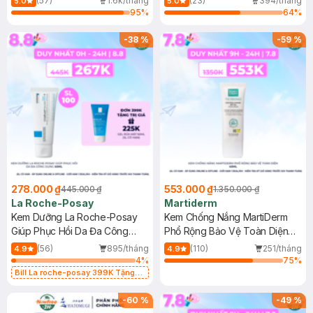
(57)
1.6k/tháng
(23)
394/tháng
5.0
5.0
95
%
64
%
-
38
%
-
59
%
278.000 ₫
553.000 ₫
445.000 ₫
1.350.000 ₫
La Roche-Posay
Martiderm
Kem Dưỡng La Roche-Posay
Kem Chống Nắng MartiDerm
Giúp Phục Hồi Da Đa Công
Phổ Rộng Bảo Vệ Toàn Diện
Dụng 40ml
40ml
(56)
895/tháng
(110)
251/tháng
4.9
4.9
4
%
75
%
Bill La roche-posay 399K Tặng
Gel rửa mặt da dầu nhạy cảm 50ml
(SL có hạn)
-
60
%
-
49
%