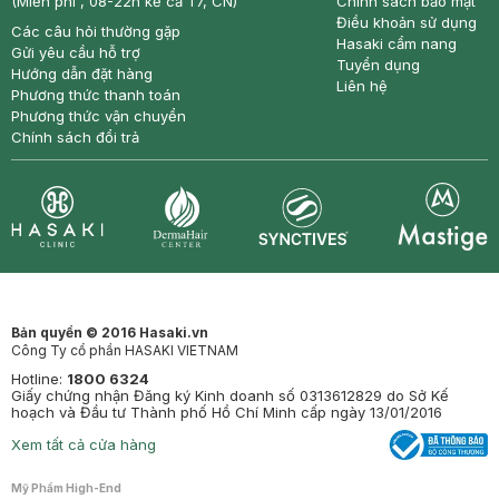
(Miễn phí , 08-22h kể cả T7, CN)
Chính sách bảo mật
Điều khoản sử dụng
Các câu hỏi thường gặp
Hasaki cẩm nang
Gửi yêu cầu hỗ trợ
Tuyển dụng
Hướng dẫn đặt hàng
Liên hệ
Phương thức thanh toán
Phương thức vận chuyển
Chính sách đổi trả
Synctives
Clinic
Dermahair
Mastige
Bản quyền © 2016 Hasaki.vn
Công Ty cổ phần HASAKI VIETNAM
Hotline:
1800 6324
Giấy chứng nhận Đăng ký Kinh doanh số 0313612829 do Sở Kế
hoạch và Đầu tư Thành phố Hồ Chí Minh cấp ngày 13/01/2016
Xem tất cả cửa hàng
Mỹ Phẩm High-End