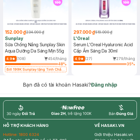
152.000 ₫
297.000 ₫
234.000 ₫
519.000 ₫
Sunplay
L'Oreal
Sữa Chống Nắng Sunplay Skin
Serum L'Oreal Hyaluronic Acid
Aqua Dưỡng Da Sáng Mịn 55g
Cấp Ẩm Sáng Da 30ml
(108)
454/tháng
(27)
279/tháng
4.9
4.9
48
%
35
%
Bill 199K Sunplay tặng Tinh Chất
Chống Nắng 7g trị giá 30K (SL có
hạn)
Bạn đã có tài khoản Hasaki?
Đăng nhập
return
nowfree
price
HỖ TRỢ KHÁCH HÀNG
VỀ HASAKI.VN
Hotline:
1800 6324
Giới thiệu Hasaki.vn