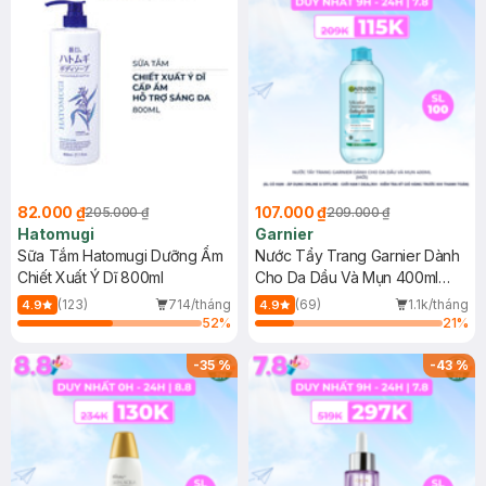
82.000 ₫
107.000 ₫
205.000 ₫
209.000 ₫
Hatomugi
Garnier
Sữa Tắm Hatomugi Dưỡng Ẩm
Nước Tẩy Trang Garnier Dành
Chiết Xuất Ý Dĩ 800ml
Cho Da Dầu Và Mụn 400ml
(Mới)
(123)
714/tháng
(69)
1.1k/tháng
4.9
4.9
52
%
21
%
-
35
%
-
43
%