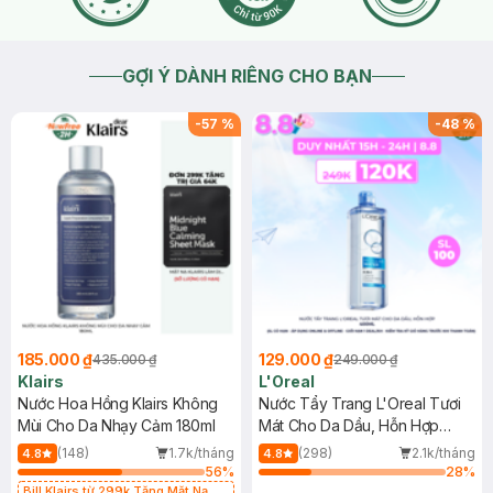
GỢI Ý DÀNH RIÊNG CHO BẠN
-
57
%
-
48
%
185.000 ₫
129.000 ₫
435.000 ₫
249.000 ₫
Klairs
L'Oreal
Nước Hoa Hồng Klairs Không
Nước Tẩy Trang L'Oreal Tươi
Mùi Cho Da Nhạy Cảm 180ml
Mát Cho Da Dầu, Hỗn Hợp
400ml
(148)
1.7k/tháng
(298)
2.1k/tháng
4.8
4.8
56
%
28
%
Bill Klairs từ 299k Tặng Mặt Nạ