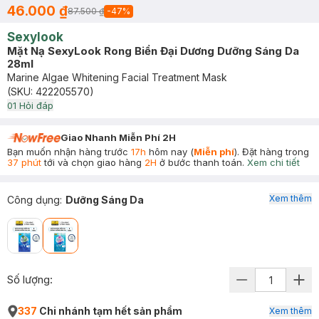
46.000 ₫
87.500 ₫
-
47
%
Sexylook
Mặt Nạ SexyLook Rong Biển Đại Dương Dưỡng Sáng Da
28ml
Marine Algae Whitening Facial Treatment Mask
(SKU:
422205570
)
0
1
Hỏi đáp
Giao Nhanh Miễn Phí 2H
Bạn muốn nhận hàng trước
17h
hôm nay (
Miễn phí
). Đặt hàng trong
37 phút
tới và chọn giao hàng
2H
ở bước thanh toán.
Xem chi tiết
Xem thêm
Công dụng
:
Dưỡng Sáng Da
Số lượng:
337
Chi nhánh tạm hết sản phẩm
Xem thêm