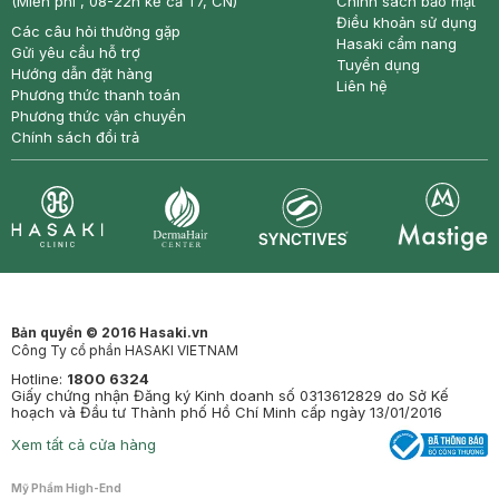
(Miễn phí , 08-22h kể cả T7, CN)
Chính sách bảo mật
Điều khoản sử dụng
Các câu hỏi thường gặp
Hasaki cẩm nang
Gửi yêu cầu hỗ trợ
Tuyển dụng
Hướng dẫn đặt hàng
Liên hệ
Phương thức thanh toán
Phương thức vận chuyển
Chính sách đổi trả
Synctives
Clinic
Dermahair
Mastige
Bản quyền © 2016 Hasaki.vn
Công Ty cổ phần HASAKI VIETNAM
Hotline:
1800 6324
Giấy chứng nhận Đăng ký Kinh doanh số 0313612829 do Sở Kế
hoạch và Đầu tư Thành phố Hồ Chí Minh cấp ngày 13/01/2016
Xem tất cả cửa hàng
Mỹ Phẩm High-End