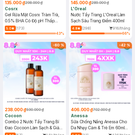
135.000 ₫
145.000 ₫
298.000 ₫
289.000 ₫
Cosrx
L'Oreal
Gel Rửa Mặt Cosrx Tràm Trà,
Nước Tẩy Trang L'Oreal Làm
0.5% BHA Có Độ pH Thấp
Sạch Sâu Trang Điểm 400ml
150ml
(173)
(298)
916/tháng
5.0
4.8
43
%
66
%
-
60
%
-
42
%
238.000 ₫
406.000 ₫
590.000 ₫
702.000 ₫
Cocoon
Anessa
Combo 2 Nước Tẩy Trang Bí
Sữa Chống Nắng Anessa Cho
Đao Cocoon Làm Sạch & Giảm
Da Nhạy Cảm & Trẻ Em 60ml
Dầu 500ml
(Mới)