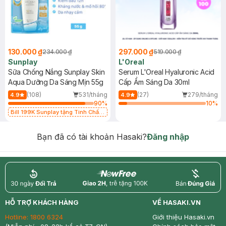
130.000 ₫
297.000 ₫
234.000 ₫
519.000 ₫
Sunplay
L'Oreal
Sữa Chống Nắng Sunplay Skin
Serum L'Oreal Hyaluronic Acid
Aqua Dưỡng Da Sáng Mịn 55g
Cấp Ẩm Sáng Da 30ml
(108)
531/tháng
(27)
279/tháng
4.9
4.9
90
%
10
%
Bill 199K Sunplay tặng Tinh Chất
Chống Nắng 7g trị giá 30K (SL có
hạn)
Bạn đã có tài khoản Hasaki?
Đăng nhập
return
nowfree
price
HỖ TRỢ KHÁCH HÀNG
VỀ HASAKI.VN
Hotline:
1800 6324
Giới thiệu Hasaki.vn