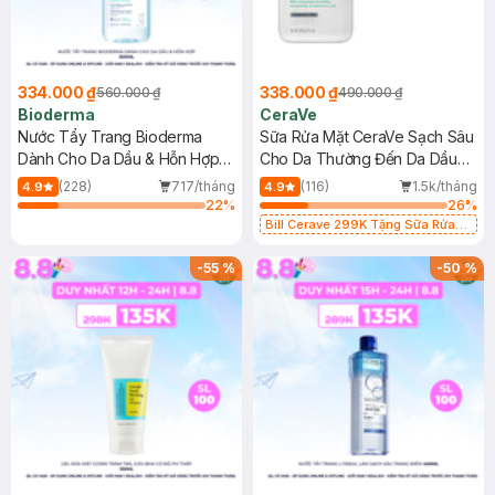
334.000 ₫
338.000 ₫
560.000 ₫
490.000 ₫
Bioderma
CeraVe
Nước Tẩy Trang Bioderma
Sữa Rửa Mặt CeraVe Sạch Sâu
Dành Cho Da Dầu & Hỗn Hợp
Cho Da Thường Đến Da Dầu
500ml
473ml
(228)
717/tháng
(116)
1.5k/tháng
4.9
4.9
22
%
26
%
Bill Cerave 299K Tặng Sữa Rửa
Mặt Cerave 30ml (SL có hạn)
-
55
%
-
50
%