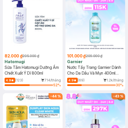
82.000 ₫
101.000 ₫
205.000 ₫
209.000 ₫
Hatomugi
Garnier
Sữa Tắm Hatomugi Dưỡng Ẩm
Nước Tẩy Trang Garnier Dành
Chiết Xuất Ý Dĩ 800ml
Cho Da Dầu Và Mụn 400ml
(Mới)
(123)
714/tháng
(69)
1.2k/tháng
4.9
4.9
52
%
30
%
-
44
%
-
43
%