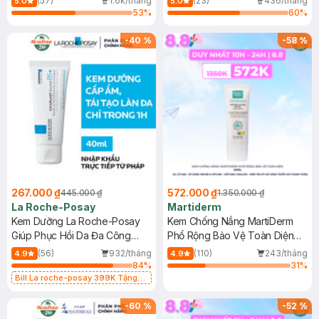
(57)
1.6k/tháng
(23)
436/tháng
5.0
5.0
53
%
60
%
-
40
%
-
58
%
267.000 ₫
572.000 ₫
445.000 ₫
1.350.000 ₫
La Roche-Posay
Martiderm
Kem Dưỡng La Roche-Posay
Kem Chống Nắng MartiDerm
Giúp Phục Hồi Da Đa Công
Phổ Rộng Bảo Vệ Toàn Diện
Dụng 40ml
40ml
(56)
932/tháng
(110)
243/tháng
4.9
4.9
84
%
31
%
Bill La roche-posay 399K Tặng
Gel rửa mặt da dầu nhạy cảm 50ml
(SL có hạn)
-
60
%
-
52
%