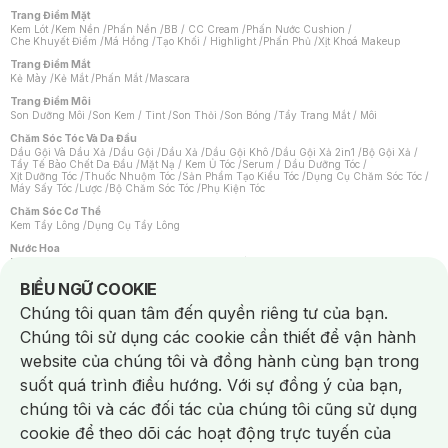
Trang Điểm Mặt
Kem Lót
/
Kem Nền
/
Phấn Nền
/
BB / CC Cream
/
Phấn Nước Cushion
/
Che Khuyết Điểm
/
Má Hồng
/
Tạo Khối / Highlight
/
Phấn Phủ
/
Xịt Khoá Makeup
Trang Điểm Mắt
Kẻ Mày
/
Kẻ Mắt
/
Phấn Mắt
/
Mascara
Trang Điểm Môi
Son Dưỡng Môi
/
Son Kem / Tint
/
Son Thỏi
/
Son Bóng
/
Tẩy Trang Mắt / Môi
Chăm Sóc Tóc Và Da Đầu
Dầu Gội Và Dầu Xả
/
Dầu Gội
/
Dầu Xả
/
Dầu Gội Khô
/
Dầu Gội Xả 2in1
/
Bộ Gội Xả
/
Tẩy Tế Bào Chết Da Đầu
/
Mặt Nạ / Kem Ủ Tóc
/
Serum / Dầu Dưỡng Tóc
/
Xịt Dưỡng Tóc
/
Thuốc Nhuộm Tóc
/
Sản Phẩm Tạo Kiểu Tóc
/
Dụng Cụ Chăm Sóc Tóc
/
Máy Sấy Tóc
/
Lược
/
Bộ Chăm Sóc Tóc
/
Phụ Kiện Tóc
Chăm Sóc Cơ Thể
Kem Tẩy Lông
/
Dụng Cụ Tẩy Lông
Nước Hoa
Nước Hoa Nữ
/
Nước Hoa Nam
/
Nước Hoa Cao Cấp
/
Xịt Thơm Toàn Thân
/
Nước Hoa Vùng Kín
Notice about cookies usage
BIỂU NGỮ COOKIE
Chăm Sóc Cá Nhân
Chúng tôi quan tâm đến quyền riêng tư của bạn.
Chống Muỗi
/
Khẩu Trang
/
Máy Massage
/
Mặt Nạ Xông Hơi
/
Nước Rửa Tay
/
Sản Phẩm Chăm Sóc Khác
/
Bàn Chải Đánh Răng
/
Bàn Chải Điện
/
Chúng tôi sử dụng các cookie cần thiết để vận hành
Hỗ Trợ Trắng Răng
/
Kem Đánh Răng
/
Máy Tăm Nước
/
Nước Súc Miệng
/
Tăm / Chỉ Nha Khoa
/
Xịt Thơm Miệng
/
Dung Dịch Vệ Sinh
/
Dưỡng Vùng Kín
/
website của chúng tôi và đồng hành cùng bạn trong
Khăn Ướt Vệ Sinh Vùng Kín
/
Băng Vệ Sinh
/
Tampon
/
Bọt Cạo Râu
/
Dao Cạo Râu
/
Máy Cạo Râu
suốt quá trình điều hướng. Với sự đồng ý của bạn,
Vấn Đề Về Da
chúng tôi và các đối tác của chúng tôi cũng sử dụng
Da Dầu / Lỗ Chân Lông To
/
Da Khô / Mất Nước
/
Da Lão Hóa
/
Da Mụn
/
Da Nhạy Cảm / Kích Ứng
/
Da Xỉn Màu
/
Thâm / Nám / Tàn Nhang
/
cookie để theo dõi các hoạt động trực tuyến của
Quầng Thâm & Bọng Mắt
/
Sẹo
/
Viêm Da Cơ Địa