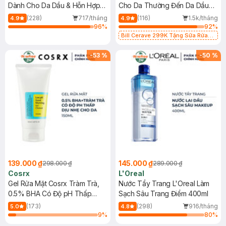
Dành Cho Da Dầu & Hỗn Hợp
Cho Da Thường Đến Da Dầu
500ml
473ml
(228)
717/tháng
(116)
1.5k/tháng
4.9
4.9
96
%
92
%
Bill Cerave 299K Tặng Sữa Rửa
Mặt Cerave 30ml (SL có hạn)
-
53
%
-
50
%
139.000 ₫
145.000 ₫
298.000 ₫
289.000 ₫
Cosrx
L'Oreal
Gel Rửa Mặt Cosrx Tràm Trà,
Nước Tẩy Trang L'Oreal Làm
0.5% BHA Có Độ pH Thấp
Sạch Sâu Trang Điểm 400ml
150ml
(173)
(298)
916/tháng
5.0
4.8
9
%
80
%