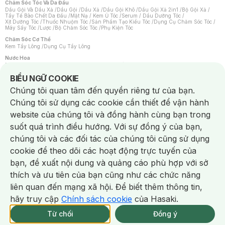
Chăm Sóc Tóc Và Da Đầu
Dầu Gội Và Dầu Xả
/
Dầu Gội
/
Dầu Xả
/
Dầu Gội Khô
/
Dầu Gội Xả 2in1
/
Bộ Gội Xả
/
Tẩy Tế Bào Chết Da Đầu
/
Mặt Nạ / Kem Ủ Tóc
/
Serum / Dầu Dưỡng Tóc
/
Xịt Dưỡng Tóc
/
Thuốc Nhuộm Tóc
/
Sản Phẩm Tạo Kiểu Tóc
/
Dụng Cụ Chăm Sóc Tóc
/
Máy Sấy Tóc
/
Lược
/
Bộ Chăm Sóc Tóc
/
Phụ Kiện Tóc
Chăm Sóc Cơ Thể
Kem Tẩy Lông
/
Dụng Cụ Tẩy Lông
Nước Hoa
Nước Hoa Nữ
/
Nước Hoa Nam
/
Nước Hoa Cao Cấp
/
Xịt Thơm Toàn Thân
/
Nước Hoa Vùng Kín
Notice about cookies usage
BIỂU NGỮ COOKIE
Chăm Sóc Cá Nhân
Chúng tôi quan tâm đến quyền riêng tư của bạn.
Chống Muỗi
/
Khẩu Trang
/
Máy Massage
/
Mặt Nạ Xông Hơi
/
Nước Rửa Tay
/
Sản Phẩm Chăm Sóc Khác
/
Bàn Chải Đánh Răng
/
Bàn Chải Điện
/
Chúng tôi sử dụng các cookie cần thiết để vận hành
Hỗ Trợ Trắng Răng
/
Kem Đánh Răng
/
Máy Tăm Nước
/
Nước Súc Miệng
/
Tăm / Chỉ Nha Khoa
/
Xịt Thơm Miệng
/
Dung Dịch Vệ Sinh
/
Dưỡng Vùng Kín
/
website của chúng tôi và đồng hành cùng bạn trong
Khăn Ướt Vệ Sinh Vùng Kín
/
Băng Vệ Sinh
/
Tampon
/
Bọt Cạo Râu
/
Dao Cạo Râu
/
Máy Cạo Râu
suốt quá trình điều hướng. Với sự đồng ý của bạn,
Vấn Đề Về Da
chúng tôi và các đối tác của chúng tôi cũng sử dụng
Da Dầu / Lỗ Chân Lông To
/
Da Khô / Mất Nước
/
Da Lão Hóa
/
Da Mụn
/
Da Nhạy Cảm / Kích Ứng
/
Da Xỉn Màu
/
Thâm / Nám / Tàn Nhang
/
cookie để theo dõi các hoạt động trực tuyến của
Quầng Thâm & Bọng Mắt
/
Sẹo
/
Viêm Da Cơ Địa
bạn, đề xuất nội dung và quảng cáo phù hợp với sở
Dụng Cụ / Phụ Kiện Chăm Sóc Da
Chat i
Bông Tẩy Trang
/
Khăn Lau Mặt Khô
/
Dụng Cụ / Máy Rửa Mặt
/
Máy Chăm Sóc Da
/
thích và ưu tiên của bạn cũng như các chức năng
Dụng Cụ Chăm Sóc Khác
liên quan đến mạng xã hội. Để biết thêm thông tin,
hãy truy cập
Chính sách cookie
của Hasaki.
NowFree 2H
Giao Nhanh Miễn Phí 2H
Xem chi tiết
Từ chối
Đồng ý
Mua online
318/337 CN CÒN SP
NowFree 2H trễ tặng 100k