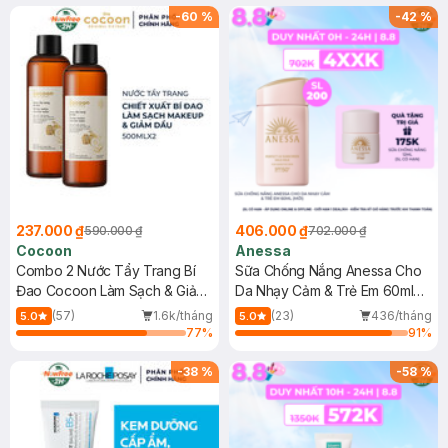
-
60
%
-
42
%
237.000 ₫
406.000 ₫
590.000 ₫
702.000 ₫
Cocoon
Anessa
Combo 2 Nước Tẩy Trang Bí
Sữa Chống Nắng Anessa Cho
Đao Cocoon Làm Sạch & Giảm
Da Nhạy Cảm & Trẻ Em 60ml
Dầu 500ml
(Mới)
(57)
1.6k/tháng
(23)
436/tháng
5.0
5.0
77
%
91
%
-
38
%
-
58
%