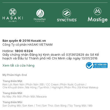
Synctives
Clinic
Dermahair
Mastige
Bản quyền © 2016 Hasaki.vn
Công Ty cổ phần HASAKI VIETNAM
Hotline:
1800 6324
Giấy chứng nhận Đăng ký Kinh doanh số 0313612829 do Sở Kế
hoạch và Đầu tư Thành phố Hồ Chí Minh cấp ngày 13/01/2016
Xem tất cả cửa hàng
Mỹ Phẩm High-End
Trang Điểm Mặt
Kem Lót
/
Kem Nền
/
Phấn Nền
/
BB / CC Cream
/
Phấn Nước Cushion
/
Che Khuyết Điểm
/
Má Hồng
/
Tạo Khối / Highlight
/
Phấn Phủ
/
Xịt Khoá Makeup
Trang Điểm Mắt
Kẻ Mày
/
Kẻ Mắt
/
Phấn Mắt
/
Mascara
Trang Điểm Môi
Son Dưỡng Môi
/
Son Kem / Tint
/
Son Thỏi
/
Son Bóng
/
Tẩy Trang Mắt / Môi