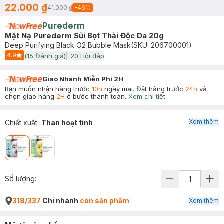
22.000 ₫
41.000 ₫
-
46
%
Purederm
Mặt Nạ Purederm Sủi Bọt Thải Độc Da 20g
Deep Purifying Black O2 Bubble Mask
(SKU:
206700001
)
4.9
(
15
Đánh giá)
|
20
Hỏi đáp
Start Icon
Giao Nhanh Miễn Phí 2H
Bạn muốn nhận hàng trước
10h
ngày mai. Đặt hàng trước
24h
và
chọn giao hàng
2H
ở bước thanh toán.
Xem chi tiết
Xem thêm
Chiết xuất
:
Than hoạt tính
Số lượng:
318/337
Chi nhánh
còn sản phẩm
Xem thêm