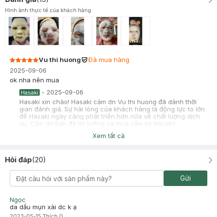
Hình ảnh thực tế của khách hàng
Vu thi huong
Đã mua hàng
2025-09-06
ok nha nên mua
-
2025-09-06
Hasaki
Hasaki xin chào! Hasaki cảm ơn Vu thi huong đã dành thời
gian đánh giá. Sự hài lòng của khách hàng là động lực to lớn
để Hasaki ngày càng phát triển hơn nữa về chất lượng dịch
vụ. Cảm ơn bạn đã tin tưởng và mua sắm tại Hasaki!
Xem tất cả
Phương Minh Lê Đào
Đã mua hàng
2025-02-04
Hỏi đáp
(
20
)
Nhìn hơi sợ tí nhưng ok nhaaa :)))
Gửi
Ngọc
da dầu mụn xài dc k ạ
2023-05-15
Thích
0