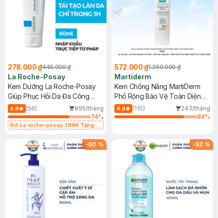
278.000 ₫
572.000 ₫
445.000 ₫
1.350.000 ₫
La Roche-Posay
Martiderm
Kem Dưỡng La Roche-Posay
Kem Chống Nắng MartiDerm
Giúp Phục Hồi Da Đa Công
Phổ Rộng Bảo Vệ Toàn Diện
Dụng 40ml
40ml
(56)
895/tháng
(110)
243/tháng
4.9
4.9
74
%
84
%
Bill La roche-posay 399K Tặng
Gel rửa mặt da dầu nhạy cảm 50ml
(SL có hạn)
-
60
%
-
52
%