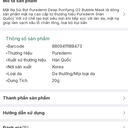
Mô tả sản phẩm
Mặt Nạ Sủi Bọt Purederm Deep Purifying O2 Bubble Mask là dòng
sản phẩm mặt nạ cao cấp từ thương hiệu Purederm (Hàn
Quốc). Với cơ chế tạo bọt siêu mịn khi tiếp xúc với làn da, mặt nạ
giúp làm sạch sâu lỗ chân lông, loại bỏ bụi bẩn
Thông số sản phẩm
Barcode
8809411188473
Thương Hiệu
Purederm
Xuất xứ thương hiệu
Hàn Quốc
Nơi sản xuất
Korea
Loại da
Da thường/Mọi loại da
Dung Tích
20g
Thành phần sản phẩm
Hướng dẫn sử dụng
Đánh giá
(
15
)