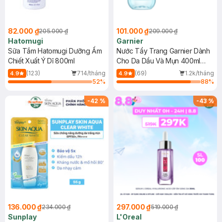
82.000 ₫
101.000 ₫
205.000 ₫
209.000 ₫
Hatomugi
Garnier
Sữa Tắm Hatomugi Dưỡng Ẩm
Nước Tẩy Trang Garnier Dành
Chiết Xuất Ý Dĩ 800ml
Cho Da Dầu Và Mụn 400ml
(Mới)
(123)
714/tháng
(69)
1.2k/tháng
4.9
4.9
52
%
88
%
-
42
%
-
43
%
136.000 ₫
297.000 ₫
234.000 ₫
519.000 ₫
Sunplay
L'Oreal