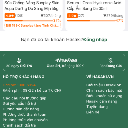
Sữa Chống Nắng Sunplay Skin
Serum L'Oreal Hyaluronic Acid
Aqua Dưỡng Da Sáng Mịn 55g
Cấp Ẩm Sáng Da 30ml
(108)
507/tháng
(27)
279/tháng
4.9
4.9
37
%
47
%
Bill 199K Sunplay tặng Tinh Chất
Chống Nắng 7g trị giá 30K (SL có
hạn)
Bạn đã có tài khoản Hasaki?
Đăng nhập
return
nowfree
price
HỖ TRỢ KHÁCH HÀNG
VỀ HASAKI.VN
Hotline:
1800 6324
Giới thiệu Hasaki.vn
(Miễn phí , 08-22h kể cả T7, CN)
Chính sách bảo mật
Điều khoản sử dụng
Các câu hỏi thường gặp
Hasaki cẩm nang
Gửi yêu cầu hỗ trợ
Tuyển dụng
Hướng dẫn đặt hàng
Liên hệ
Phương thức thanh toán
Phương thức vận chuyển
Chính sách đổi trả