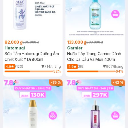
82.000 ₫
133.000 ₫
205.000 ₫
209.000 ₫
Hatomugi
Garnier
Sữa Tắm Hatomugi Dưỡng Ẩm
Nước Tẩy Trang Garnier Dành
Chiết Xuất Ý Dĩ 800ml
Cho Da Dầu Và Mụn 400ml
(Mới)
(123)
714/tháng
(69)
907/tháng
4.9
4.9
52
%
64
%
-
35
%
-
42
%