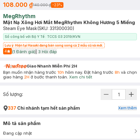
108.000 ₫
140.000 ₫
-
23
%
MegRhythm
Mặt Nạ Xông Hơi Mắt MegRhythm Không Hương 5 Miếng
Steam Eye Mask
(SKU:
331300030
)
Số công bố với Bộ Y Tế : TCCS 03:2019/KVN
Lưu ý: Hiện tại Hasaki đang bán song song cả 2 mẫu cũ và mới.
4
(
1
Đánh giá)
|
3
Hỏi đáp
Start Icon
Giao Nhanh Miễn Phí 2H
Bạn muốn nhận hàng trước
10h
hôm nay. Đặt hàng trước
8h
và chọn
giao hàng
2H
ở bước thanh toán.
Xem chi tiết
Số lượng:
337
Chi nhánh tạm hết sản phẩm
Xem thêm
Mô tả sản phẩm
Đang cập nhật