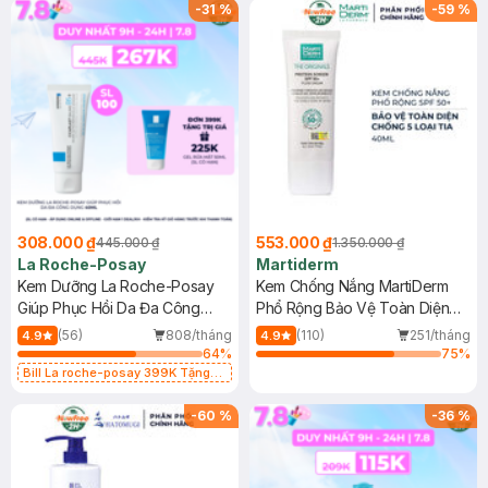
-
31
%
-
59
%
308.000 ₫
553.000 ₫
445.000 ₫
1.350.000 ₫
La Roche-Posay
Martiderm
Kem Dưỡng La Roche-Posay
Kem Chống Nắng MartiDerm
Giúp Phục Hồi Da Đa Công
Phổ Rộng Bảo Vệ Toàn Diện
Dụng 40ml
40ml
(56)
808/tháng
(110)
251/tháng
4.9
4.9
64
%
75
%
Bill La roche-posay 399K Tặng
Gel rửa mặt da dầu nhạy cảm 50ml
(SL có hạn)
-
60
%
-
36
%