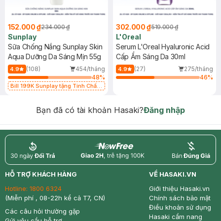
152.000 ₫
302.000 ₫
234.000 ₫
519.000 ₫
Sunplay
L'Oreal
Sữa Chống Nắng Sunplay Skin
Serum L'Oreal Hyaluronic Acid
Aqua Dưỡng Da Sáng Mịn 55g
Cấp Ẩm Sáng Da 30ml
(108)
454/tháng
(27)
275/tháng
4.9
4.9
48
%
46
%
Bill 199K Sunplay tặng Tinh Chất
Chống Nắng 7g trị giá 30K (SL có
hạn)
Bạn đã có tài khoản Hasaki?
Đăng nhập
return
nowfree
price
HỖ TRỢ KHÁCH HÀNG
VỀ HASAKI.VN
Hotline:
1800 6324
Giới thiệu Hasaki.vn
(Miễn phí , 08-22h kể cả T7, CN)
Chính sách bảo mật
Điều khoản sử dụng
Các câu hỏi thường gặp
Hasaki cẩm nang
Gửi yêu cầu hỗ trợ