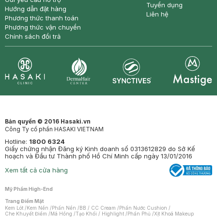
Tuyển dụng
Hướng dẫn đặt hàng
Liên hệ
Phương thức thanh toán
Phương thức vận chuyển
Chính sách đổi trả
Synctives
Clinic
Dermahair
Mastige
Bản quyền © 2016 Hasaki.vn
Công Ty cổ phần HASAKI VIETNAM
Hotline:
1800 6324
Giấy chứng nhận Đăng ký Kinh doanh số 0313612829 do Sở Kế
hoạch và Đầu tư Thành phố Hồ Chí Minh cấp ngày 13/01/2016
Xem tất cả cửa hàng
Mỹ Phẩm High-End
Trang Điểm Mặt
Kem Lót
/
Kem Nền
/
Phấn Nền
/
BB / CC Cream
/
Phấn Nước Cushion
/
Che Khuyết Điểm
/
Má Hồng
/
Tạo Khối / Highlight
/
Phấn Phủ
/
Xịt Khoá Makeup