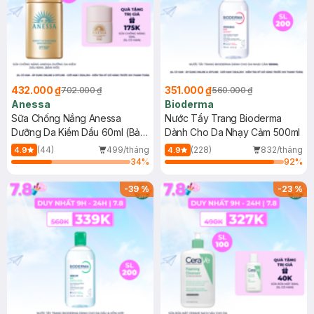
432.000 ₫
351.000 ₫
702.000 ₫
560.000 ₫
Anessa
Bioderma
Sữa Chống Nắng Anessa
Nước Tẩy Trang Bioderma
Dưỡng Da Kiềm Dầu 60ml (Bản
Dành Cho Da Nhạy Cảm 500ml
Mới)
(44)
499/tháng
(228)
832/tháng
4.9
4.9
34
%
92
%
-
39
%
-
23
%