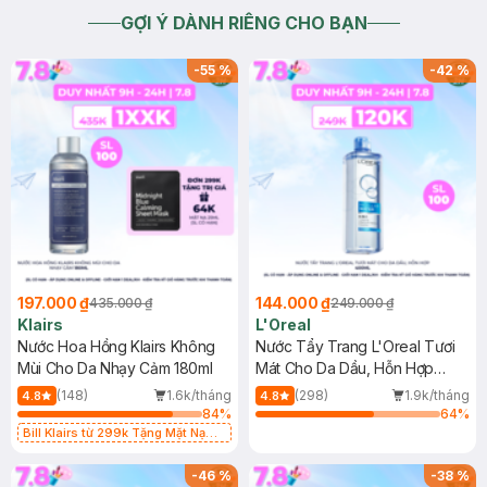
GỢI Ý DÀNH RIÊNG CHO BẠN
-
55
%
-
42
%
197.000 ₫
144.000 ₫
435.000 ₫
249.000 ₫
Klairs
L'Oreal
Nước Hoa Hồng Klairs Không
Nước Tẩy Trang L'Oreal Tươi
Mùi Cho Da Nhạy Cảm 180ml
Mát Cho Da Dầu, Hỗn Hợp
400ml
(148)
1.6k/tháng
(298)
1.9k/tháng
4.8
4.8
84
%
64
%
Bill Klairs từ 299k Tặng Mặt Nạ
Làm Dịu Da & Kiểm Soát Dầu Nhờn
25ml (SL Có Hạn)
-
46
%
-
38
%