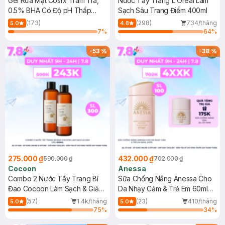
Gel Rửa Mặt Cosrx Tràm Trà,
Nước Tẩy Trang L'Oreal Làm
0.5% BHA Có Độ pH Thấp
Sạch Sâu Trang Điểm 400ml
150ml
(173)
(298)
734/tháng
5.0
4.8
7
%
64
%
-
53
%
-
38
%
275.000 ₫
432.000 ₫
590.000 ₫
702.000 ₫
Cocoon
Anessa
Combo 2 Nước Tẩy Trang Bí
Sữa Chống Nắng Anessa Cho
Đao Cocoon Làm Sạch & Giảm
Da Nhạy Cảm & Trẻ Em 60ml
Dầu 500ml
(Mới)
(57)
1.4k/tháng
(23)
410/tháng
5.0
5.0
75
%
34
%