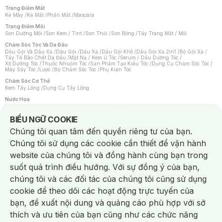
Trang Điểm Mắt
Kẻ Mày
/
Kẻ Mắt
/
Phấn Mắt
/
Mascara
Trang Điểm Môi
Son Dưỡng Môi
/
Son Kem / Tint
/
Son Thỏi
/
Son Bóng
/
Tẩy Trang Mắt / Môi
Chăm Sóc Tóc Và Da Đầu
Dầu Gội Và Dầu Xả
/
Dầu Gội
/
Dầu Xả
/
Dầu Gội Khô
/
Dầu Gội Xả 2in1
/
Bộ Gội Xả
/
Tẩy Tế Bào Chết Da Đầu
/
Mặt Nạ / Kem Ủ Tóc
/
Serum / Dầu Dưỡng Tóc
/
Xịt Dưỡng Tóc
/
Thuốc Nhuộm Tóc
/
Sản Phẩm Tạo Kiểu Tóc
/
Dụng Cụ Chăm Sóc Tóc
/
Máy Sấy Tóc
/
Lược
/
Bộ Chăm Sóc Tóc
/
Phụ Kiện Tóc
Chăm Sóc Cơ Thể
Kem Tẩy Lông
/
Dụng Cụ Tẩy Lông
Nước Hoa
Nước Hoa Nữ
/
Nước Hoa Nam
/
Nước Hoa Cao Cấp
/
Xịt Thơm Toàn Thân
/
Nước Hoa Vùng Kín
Notice about cookies usage
BIỂU NGỮ COOKIE
Chăm Sóc Cá Nhân
Chúng tôi quan tâm đến quyền riêng tư của bạn.
Chống Muỗi
/
Khẩu Trang
/
Máy Massage
/
Mặt Nạ Xông Hơi
/
Nước Rửa Tay
/
Sản Phẩm Chăm Sóc Khác
/
Bàn Chải Đánh Răng
/
Bàn Chải Điện
/
Chúng tôi sử dụng các cookie cần thiết để vận hành
Hỗ Trợ Trắng Răng
/
Kem Đánh Răng
/
Máy Tăm Nước
/
Nước Súc Miệng
/
Tăm / Chỉ Nha Khoa
/
Xịt Thơm Miệng
/
Dung Dịch Vệ Sinh
/
Dưỡng Vùng Kín
/
website của chúng tôi và đồng hành cùng bạn trong
Khăn Ướt Vệ Sinh Vùng Kín
/
Băng Vệ Sinh
/
Tampon
/
Bọt Cạo Râu
/
Dao Cạo Râu
/
Máy Cạo Râu
suốt quá trình điều hướng. Với sự đồng ý của bạn,
Vấn Đề Về Da
chúng tôi và các đối tác của chúng tôi cũng sử dụng
Da Dầu / Lỗ Chân Lông To
/
Da Khô / Mất Nước
/
Da Lão Hóa
/
Da Mụn
/
Da Nhạy Cảm / Kích Ứng
/
Da Xỉn Màu
/
Thâm / Nám / Tàn Nhang
/
cookie để theo dõi các hoạt động trực tuyến của
Quầng Thâm & Bọng Mắt
/
Sẹo
/
Viêm Da Cơ Địa
bạn, đề xuất nội dung và quảng cáo phù hợp với sở
Dụng Cụ / Phụ Kiện Chăm Sóc Da
Chat i
Bông Tẩy Trang
/
Khăn Lau Mặt Khô
/
Dụng Cụ / Máy Rửa Mặt
/
Máy Chăm Sóc Da
/
thích và ưu tiên của bạn cũng như các chức năng
Dụng Cụ Chăm Sóc Khác