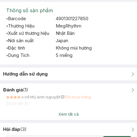
Thông số sản phẩm
Barcode
4901301227850
Thương Hiệu
MegRhythm
Xuất xứ thương hiệu
Nhật Bản
Nơi sản xuất
Japan
Đặc tính
Không mùi hương
Dung Tích
5 miếng
Hướng dẫn sử dụng
Đánh giá
(
1
)
võ thị ánh nguyệt
Đã mua hàng
2023-08-15
cảm giác dễ chịu thư giản khá ok
Xem tất cả
Hỏi đáp
(
3
)