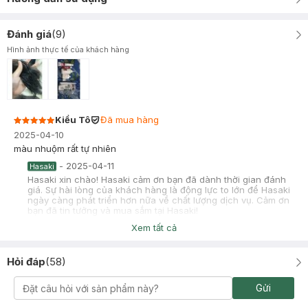
Đánh giá
(
9
)
Hình ảnh thực tế của khách hàng
Kiều Tô
Đã mua hàng
2025-04-10
màu nhuộm rất tự nhiên
-
2025-04-11
Hasaki
Hasaki xin chào! Hasaki cảm ơn bạn đã dành thời gian đánh
giá. Sự hài lòng của khách hàng là động lực to lớn để Hasaki
ngày càng phát triển hơn nữa về chất lượng dịch vụ. Cảm ơn
bạn đã tin tưởng và mua sắm tại Hasaki!
Xem tất cả
Hồng Hạnh
Đã mua hàng
2024-11-20
Hỏi đáp
(
58
)
Màu Nâu đen lên tóc tự nhiên lắm mn ơi, thuốc nhuộm có chai
mask cho tóc không bị khô sau khi nhuộm nữa, tóc mình nhuộm
từ nền light đỏ, mà ra màu đen có ánh nâu nhẹ (đen nhìu hơn
Gửi
nâu) nhìn tự nhiên , mà tóc mềm k bị khô cứng nha mn, bôi đều
để 20p là đen hết luôn