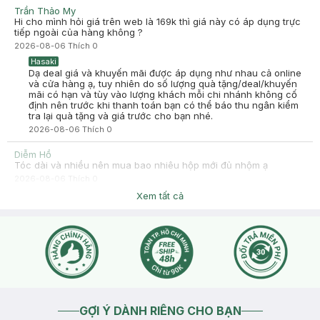
Trần Thảo My
Hi cho mình hỏi giá trên web là 169k thì giá này có áp dụng trực
tiếp ngoài của hàng không ?
2026-08-06
Thích
0
Hasaki
Dạ deal giá và khuyến mãi được áp dụng như nhau cả online
và cửa hàng ạ, tuy nhiên do số lượng quà tặng/deal/khuyến
mãi có hạn và tùy vào lượng khách mỗi chi nhánh không cố
định nên trước khi thanh toán bạn có thể báo thu ngân kiểm
tra lại quà tặng và giá trước cho bạn nhé.
2026-08-06
Thích
0
Diễm Hồ
Tóc dài và nhiều nên mua bao nhiêu hộp mới đủ nhộm ạ
2026-08-06
Thích
0
Hasaki
Xem tất cả
Dạ chào bạn, để biết chính xác cần bao nhiêu hộp để nhuộm
tóc, bạn vui lòng cung cấp thêm thông tin về độ dài và độ
dày tóc hiện tại của mình nhé. Thông thường, tóc dài và dày
sẽ cần nhiều hộp hơn ạ. Nếu bạn cần tư vấn chi tiết hơn, bạn
có thể liên hệ hotline 1800 6324 (Nhánh 3: Sản phẩm) để
được hỗ trợ nhanh chóng ạ.
2026-08-06
Thích
0
GỢI Ý DÀNH RIÊNG CHO BẠN