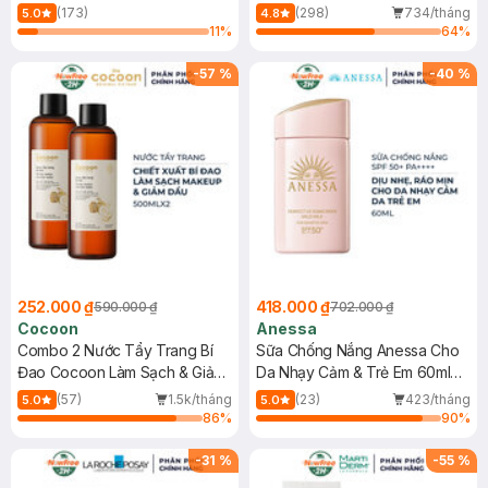
150ml
(173)
(298)
734/tháng
5.0
4.8
11
%
64
%
-
57
%
-
40
%
252.000 ₫
418.000 ₫
590.000 ₫
702.000 ₫
Cocoon
Anessa
Combo 2 Nước Tẩy Trang Bí
Sữa Chống Nắng Anessa Cho
Đao Cocoon Làm Sạch & Giảm
Da Nhạy Cảm & Trẻ Em 60ml
Dầu 500ml
(Mới)
(57)
1.5k/tháng
(23)
423/tháng
5.0
5.0
86
%
90
%
-
31
%
-
55
%