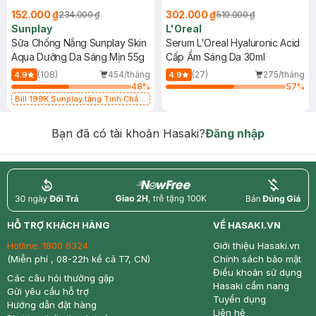
152.000 ₫
302.000 ₫
234.000 ₫
519.000 ₫
Sunplay
L'Oreal
Sữa Chống Nắng Sunplay Skin
Serum L'Oreal Hyaluronic Acid
Aqua Dưỡng Da Sáng Mịn 55g
Cấp Ẩm Sáng Da 30ml
(108)
454/tháng
(27)
275/tháng
4.9
4.9
48
%
57
%
Bill 199K Sunplay tặng Tinh Chất
Chống Nắng 7g trị giá 30K (SL có
hạn)
Bạn đã có tài khoản Hasaki?
Đăng nhập
return
nowfree
price
HỖ TRỢ KHÁCH HÀNG
VỀ HASAKI.VN
Hotline:
1800 6324
Giới thiệu Hasaki.vn
(Miễn phí , 08-22h kể cả T7, CN)
Chính sách bảo mật
Điều khoản sử dụng
Các câu hỏi thường gặp
Hasaki cẩm nang
Gửi yêu cầu hỗ trợ
Tuyển dụng
Hướng dẫn đặt hàng
Liên hệ