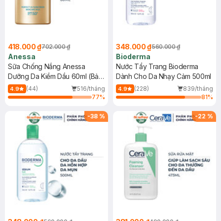
418.000 ₫
348.000 ₫
702.000 ₫
560.000 ₫
Anessa
Bioderma
Sữa Chống Nắng Anessa
Nước Tẩy Trang Bioderma
Dưỡng Da Kiềm Dầu 60ml (Bản
Dành Cho Da Nhạy Cảm 500ml
Mới)
(44)
516/tháng
(228)
839/tháng
4.9
4.9
77
%
81
%
-
38
%
-
22
%