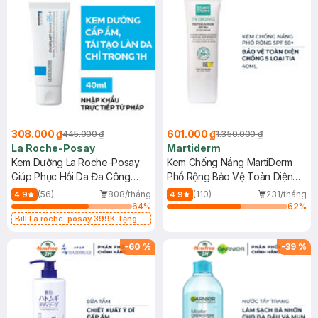
308.000 ₫
601.000 ₫
445.000 ₫
1.350.000 ₫
La Roche-Posay
Martiderm
Kem Dưỡng La Roche-Posay
Kem Chống Nắng MartiDerm
Giúp Phục Hồi Da Đa Công
Phổ Rộng Bảo Vệ Toàn Diện
Dụng 40ml
40ml
(56)
808/tháng
(110)
231/tháng
4.9
4.9
64
%
62
%
Bill La roche-posay 399K Tặng
Gel rửa mặt da dầu nhạy cảm 50ml
(SL có hạn)
-
60
%
-
39
%