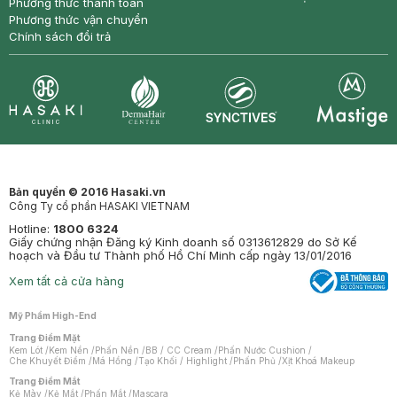
Phương thức thanh toán
Phương thức vận chuyển
Chính sách đổi trả
Synctives
Clinic
Dermahair
Mastige
Bản quyền © 2016 Hasaki.vn
Công Ty cổ phần HASAKI VIETNAM
Hotline:
1800 6324
Giấy chứng nhận Đăng ký Kinh doanh số 0313612829 do Sở Kế
hoạch và Đầu tư Thành phố Hồ Chí Minh cấp ngày 13/01/2016
Xem tất cả cửa hàng
Mỹ Phẩm High-End
Trang Điểm Mặt
Kem Lót
/
Kem Nền
/
Phấn Nền
/
BB / CC Cream
/
Phấn Nước Cushion
/
Che Khuyết Điểm
/
Má Hồng
/
Tạo Khối / Highlight
/
Phấn Phủ
/
Xịt Khoá Makeup
Trang Điểm Mắt
Kẻ Mày
/
Kẻ Mắt
/
Phấn Mắt
/
Mascara