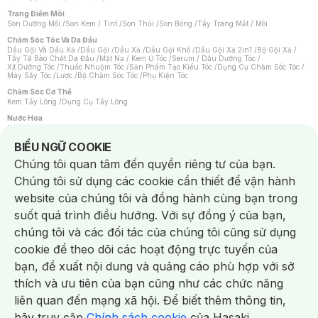
Trang Điểm Môi
Son Dưỡng Môi
/
Son Kem / Tint
/
Son Thỏi
/
Son Bóng
/
Tẩy Trang Mắt / Môi
Chăm Sóc Tóc Và Da Đầu
Dầu Gội Và Dầu Xả
/
Dầu Gội
/
Dầu Xả
/
Dầu Gội Khô
/
Dầu Gội Xả 2in1
/
Bộ Gội Xả
/
Tẩy Tế Bào Chết Da Đầu
/
Mặt Nạ / Kem Ủ Tóc
/
Serum / Dầu Dưỡng Tóc
/
Xịt Dưỡng Tóc
/
Thuốc Nhuộm Tóc
/
Sản Phẩm Tạo Kiểu Tóc
/
Dụng Cụ Chăm Sóc Tóc
/
Máy Sấy Tóc
/
Lược
/
Bộ Chăm Sóc Tóc
/
Phụ Kiện Tóc
Chăm Sóc Cơ Thể
Kem Tẩy Lông
/
Dụng Cụ Tẩy Lông
Nước Hoa
Nước Hoa Nữ
/
Nước Hoa Nam
/
Nước Hoa Cao Cấp
/
Xịt Thơm Toàn Thân
/
Nước Hoa Vùng Kín
Notice about cookies usage
BIỂU NGỮ COOKIE
Chăm Sóc Cá Nhân
Chúng tôi quan tâm đến quyền riêng tư của bạn.
Chống Muỗi
/
Khẩu Trang
/
Máy Massage
/
Mặt Nạ Xông Hơi
/
Nước Rửa Tay
/
Sản Phẩm Chăm Sóc Khác
/
Bàn Chải Đánh Răng
/
Bàn Chải Điện
/
Chúng tôi sử dụng các cookie cần thiết để vận hành
Hỗ Trợ Trắng Răng
/
Kem Đánh Răng
/
Máy Tăm Nước
/
Nước Súc Miệng
/
Tăm / Chỉ Nha Khoa
/
Xịt Thơm Miệng
/
Dung Dịch Vệ Sinh
/
Dưỡng Vùng Kín
/
website của chúng tôi và đồng hành cùng bạn trong
Khăn Ướt Vệ Sinh Vùng Kín
/
Băng Vệ Sinh
/
Tampon
/
Bọt Cạo Râu
/
Dao Cạo Râu
/
Máy Cạo Râu
suốt quá trình điều hướng. Với sự đồng ý của bạn,
Vấn Đề Về Da
chúng tôi và các đối tác của chúng tôi cũng sử dụng
Da Dầu / Lỗ Chân Lông To
/
Da Khô / Mất Nước
/
Da Lão Hóa
/
Da Mụn
/
Da Nhạy Cảm / Kích Ứng
/
Da Xỉn Màu
/
Thâm / Nám / Tàn Nhang
/
cookie để theo dõi các hoạt động trực tuyến của
Quầng Thâm & Bọng Mắt
/
Sẹo
/
Viêm Da Cơ Địa
bạn, đề xuất nội dung và quảng cáo phù hợp với sở
Dụng Cụ / Phụ Kiện Chăm Sóc Da
Chat i
Bông Tẩy Trang
/
Khăn Lau Mặt Khô
/
Dụng Cụ / Máy Rửa Mặt
/
Máy Chăm Sóc Da
/
thích và ưu tiên của bạn cũng như các chức năng
Dụng Cụ Chăm Sóc Khác
liên quan đến mạng xã hội. Để biết thêm thông tin,
hãy truy cập
Chính sách cookie
của Hasaki.
NowFree 2H
Giao Nhanh Miễn Phí 2H
Xem chi tiết