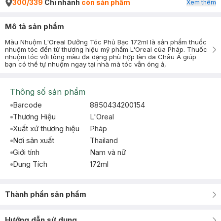
300/339
Chi nhánh
còn sản phẩm
Xem thêm
Mô tả sản phẩm
Màu Nhuộm L'Oreal Dưỡng Tóc Phủ Bạc 172ml là sản phẩm thuốc
nhuộm tóc đến từ thương hiệu mỹ phẩm L'Oreal của Pháp. Thuốc
nhuộm tóc với tông màu đa dạng phù hợp làn da Châu Á giúp
bạn có thể tự nhuộm ngay tại nhà mà tóc vẫn óng ả,
Thông số sản phẩm
Barcode
8850434200154
Thương Hiệu
L'Oreal
Xuất xứ thương hiệu
Pháp
Nơi sản xuất
Thailand
Giới tính
Nam và nữ
Dung Tích
172ml
Thành phần sản phẩm
Hướng dẫn sử dụng