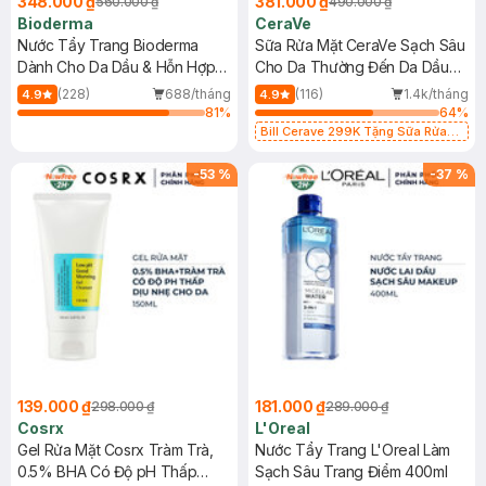
348.000 ₫
381.000 ₫
560.000 ₫
490.000 ₫
Bioderma
CeraVe
Nước Tẩy Trang Bioderma
Sữa Rửa Mặt CeraVe Sạch Sâu
Dành Cho Da Dầu & Hỗn Hợp
Cho Da Thường Đến Da Dầu
500ml
473ml
(228)
688/tháng
(116)
1.4k/tháng
4.9
4.9
81
%
64
%
Bill Cerave 299K Tặng Sữa Rửa
Mặt Cerave 30ml (SL có hạn)
-
53
%
-
37
%
139.000 ₫
181.000 ₫
298.000 ₫
289.000 ₫
Cosrx
L'Oreal
Gel Rửa Mặt Cosrx Tràm Trà,
Nước Tẩy Trang L'Oreal Làm
0.5% BHA Có Độ pH Thấp
Sạch Sâu Trang Điểm 400ml