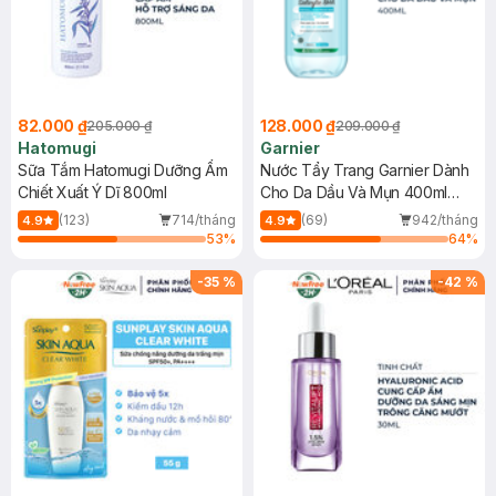
82.000 ₫
128.000 ₫
205.000 ₫
209.000 ₫
Hatomugi
Garnier
Sữa Tắm Hatomugi Dưỡng Ẩm
Nước Tẩy Trang Garnier Dành
Chiết Xuất Ý Dĩ 800ml
Cho Da Dầu Và Mụn 400ml
(Mới)
(123)
714/tháng
(69)
942/tháng
4.9
4.9
53
%
64
%
-
35
%
-
42
%