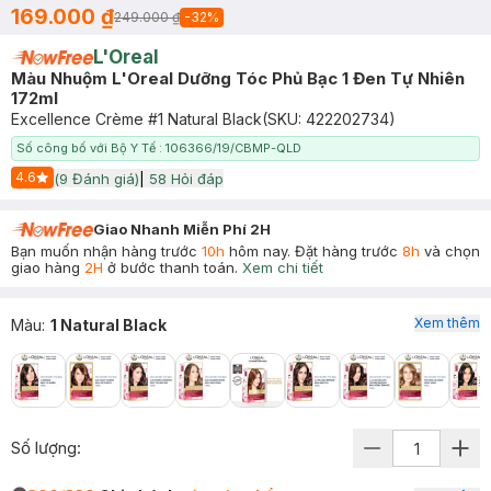
169.000 ₫
249.000 ₫
-
32
%
L'Oreal
Màu Nhuộm L'Oreal Dưỡng Tóc Phủ Bạc 1 Đen Tự Nhiên
172ml
Excellence Crème #1 Natural Black
(SKU:
422202734
)
Số công bố với Bộ Y Tế : 106366/19/CBMP-QLD
4.6
(
9
Đánh giá)
|
58
Hỏi đáp
Start Icon
Giao Nhanh Miễn Phí 2H
Bạn muốn nhận hàng trước
10h
hôm nay. Đặt hàng trước
8h
và chọn
giao hàng
2H
ở bước thanh toán.
Xem chi tiết
Xem thêm
Màu
:
1 Natural Black
Số lượng: