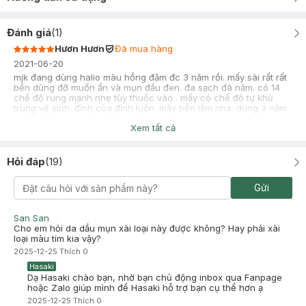
Đánh giá
(
1
)
Hươn Hươn
Đã mua hàng
2021-06-20
mjk đang dùng halio màu hồng đậm đc 3 năm rồi. mấy sài rất rất
bền dùng đỡ muốn ẩn và mụn đầu đen. đa sạch đã năm. có 14
chế độ rung mạnh nhẹ tùy thuộc vào . mấy có chế độ tự khủ
trùng vệ sinh. đỉnh của đỉnh luôn. mấy bền lắm nha. dùng 3 năm
bị rơi xuất ma k hỏng hóc gì cả
Xem tất cả
Hỏi đáp
(
19
)
Gửi
San San
Cho em hỏi da dầu mụn xài loại này được không? Hay phải xài
loại màu tím kia vậy?
2025-12-25
Thích
0
Hasaki
Dạ Hasaki chào bạn, nhờ bạn chủ động inbox qua Fanpage
hoặc Zalo giúp mình để Hasaki hỗ trợ bạn cụ thể hơn ạ
2025-12-25
Thích
0