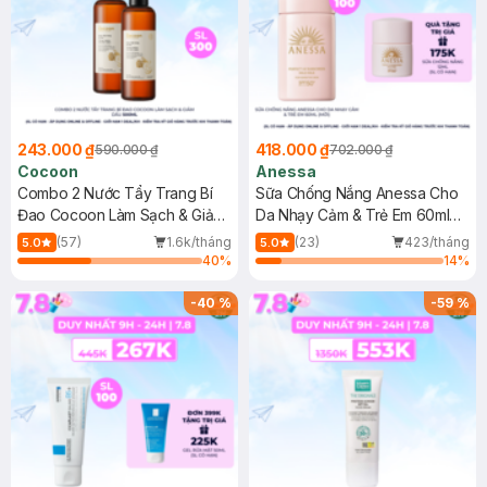
243.000 ₫
418.000 ₫
590.000 ₫
702.000 ₫
Cocoon
Anessa
Combo 2 Nước Tẩy Trang Bí
Sữa Chống Nắng Anessa Cho
Đao Cocoon Làm Sạch & Giảm
Da Nhạy Cảm & Trẻ Em 60ml
Dầu 500ml
(Mới)
(57)
1.6k/tháng
(23)
423/tháng
5.0
5.0
40
%
14
%
-
40
%
-
59
%