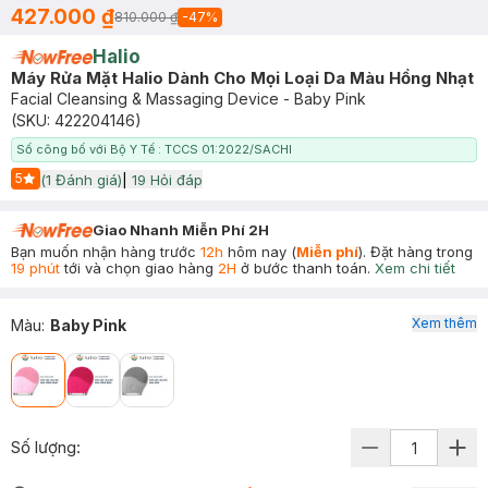
427.000 ₫
810.000 ₫
-
47
%
Halio
Máy Rửa Mặt Halio Dành Cho Mọi Loại Da Màu Hồng Nhạt
Facial Cleansing & Massaging Device - Baby Pink
(SKU:
422204146
)
Số công bố với Bộ Y Tế : TCCS 01:2022/SACHI
5
(
1
Đánh giá)
|
19
Hỏi đáp
Start Icon
Giao Nhanh Miễn Phí 2H
Bạn muốn nhận hàng trước
12h
hôm nay (
Miễn phí
). Đặt hàng trong
19 phút
tới và chọn giao hàng
2H
ở bước thanh toán.
Xem chi tiết
Xem thêm
Màu
:
Baby Pink
Số lượng: