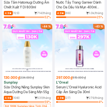
Sữa Tắm Hatomugi Dưỡng Ẩm
Nước Tẩy Trang Garnier Dành
Chiết Xuất Ý Dĩ 800ml
Cho Da Dầu Và Mụn 400ml
(Mới)
(123)
714/tháng
(69)
1.0k/tháng
4.9
4.9
52
%
25
%
-
44
%
-
43
%
130.000 ₫
297.000 ₫
234.000 ₫
519.000 ₫
Sunplay
L'Oreal
Sữa Chống Nắng Sunplay Skin
Serum L'Oreal Hyaluronic Acid
Aqua Dưỡng Da Sáng Mịn 55g
Cấp Ẩm Sáng Da 30ml
(108)
531/tháng
(27)
279/tháng
4.9
4.9
59
%
4
%
Bill 199K Sunplay tặng Tinh Chất