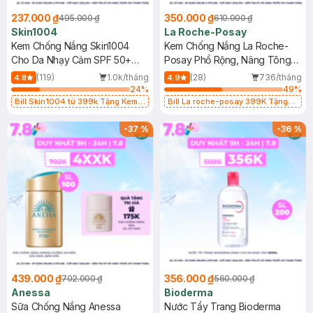
237.000 ₫
350.000 ₫
495.000 ₫
610.000 ₫
Skin1004
La Roche-Posay
Kem Chống Nắng Skin1004
Kem Chống Nắng La Roche-
Cho Da Nhạy Cảm SPF 50+
Posay Phổ Rộng, Nâng Tông
50ml
Kiềm Dầu 50ml
(119)
1.0k/tháng
(28)
736/tháng
4.8
4.9
24
%
49
%
Bill Skin1004 từ 399k Tặng Kem
Bill La roche-posay 399K Tặng
Chống Nắng Cho Da Nhạy Cảm
Gel rửa mặt da dầu nhạy cảm 50ml
SPF 50+ 20ml (SL Có Hạn)
(SL có hạn)
-
37
%
-
36
%
439.000 ₫
356.000 ₫
702.000 ₫
560.000 ₫
Anessa
Bioderma
Sữa Chống Nắng Anessa
Nước Tẩy Trang Bioderma