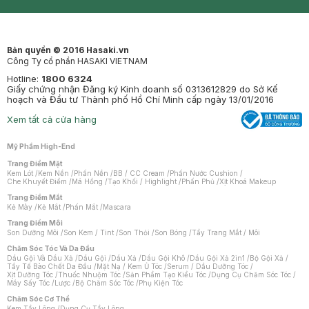
Synctives
Clinic
Dermahair
Mastige
Bản quyền © 2016 Hasaki.vn
Công Ty cổ phần HASAKI VIETNAM
Hotline:
1800 6324
Giấy chứng nhận Đăng ký Kinh doanh số 0313612829 do Sở Kế
hoạch và Đầu tư Thành phố Hồ Chí Minh cấp ngày 13/01/2016
Xem tất cả cửa hàng
Mỹ Phẩm High-End
Trang Điểm Mặt
Kem Lót
/
Kem Nền
/
Phấn Nền
/
BB / CC Cream
/
Phấn Nước Cushion
/
Che Khuyết Điểm
/
Má Hồng
/
Tạo Khối / Highlight
/
Phấn Phủ
/
Xịt Khoá Makeup
Trang Điểm Mắt
Kẻ Mày
/
Kẻ Mắt
/
Phấn Mắt
/
Mascara
Trang Điểm Môi
Son Dưỡng Môi
/
Son Kem / Tint
/
Son Thỏi
/
Son Bóng
/
Tẩy Trang Mắt / Môi
Chăm Sóc Tóc Và Da Đầu
Dầu Gội Và Dầu Xả
/
Dầu Gội
/
Dầu Xả
/
Dầu Gội Khô
/
Dầu Gội Xả 2in1
/
Bộ Gội Xả
/
Tẩy Tế Bào Chết Da Đầu
/
Mặt Nạ / Kem Ủ Tóc
/
Serum / Dầu Dưỡng Tóc
/
Xịt Dưỡng Tóc
/
Thuốc Nhuộm Tóc
/
Sản Phẩm Tạo Kiểu Tóc
/
Dụng Cụ Chăm Sóc Tóc
/
Máy Sấy Tóc
/
Lược
/
Bộ Chăm Sóc Tóc
/
Phụ Kiện Tóc
Chăm Sóc Cơ Thể
Kem Tẩy Lông
/
Dụng Cụ Tẩy Lông