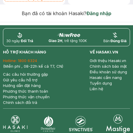
Chống Nắng 7g trị giá 30K (SL có
hạn)
Bạn đã có tài khoản Hasaki?
Đăng nhập
return
nowfree
price
HỖ TRỢ KHÁCH HÀNG
VỀ HASAKI.VN
Hotline:
1800 6324
Giới thiệu Hasaki.vn
(Miễn phí , 08-22h kể cả T7, CN)
Chính sách bảo mật
Điều khoản sử dụng
Các câu hỏi thường gặp
Hasaki cẩm nang
Gửi yêu cầu hỗ trợ
Tuyển dụng
Hướng dẫn đặt hàng
Liên hệ
Phương thức thanh toán
Phương thức vận chuyển
Chính sách đổi trả