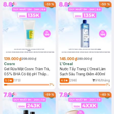
-
53
%
-
50
%
139.000 ₫
145.000 ₫
298.000 ₫
289.000 ₫
Cosrx
L'Oreal
Gel Rửa Mặt Cosrx Tràm Trà,
Nước Tẩy Trang L'Oreal Làm
0.5% BHA Có Độ pH Thấp
Sạch Sâu Trang Điểm 400ml
150ml
(173)
(298)
916/tháng
5.0
4.8
7
%
1
%
-
59
%
-
40
%