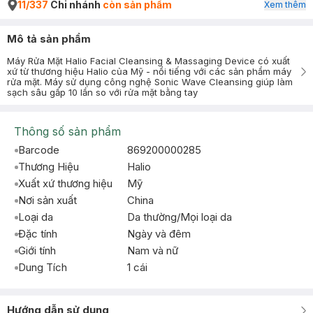
11/337
Chi nhánh
còn sản phẩm
Xem thêm
Mô tả sản phẩm
Máy Rửa Mặt Halio Facial Cleansing & Massaging Device có xuất
xứ từ thương hiệu Halio của Mỹ - nổi tiếng với các sản phẩm máy
rửa mặt. Máy sử dụng công nghệ Sonic Wave Cleansing giúp làm
sạch sâu gấp 10 lần so với rửa mặt bằng tay
Thông số sản phẩm
Barcode
869200000285
Thương Hiệu
Halio
Xuất xứ thương hiệu
Mỹ
Nơi sản xuất
China
Loại da
Da thường/Mọi loại da
Đặc tính
Ngày và đêm
Giới tính
Nam và nữ
Dung Tích
1 cái
Hướng dẫn sử dụng