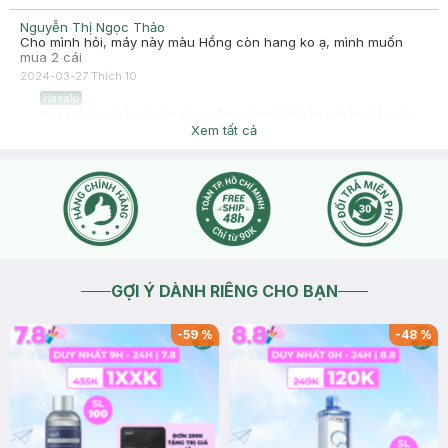
Nguyễn Thị Ngọc Thảo
Cho mình hỏi, máy này màu Hồng còn hang ko ạ, mình muốn
mua 2 cái
2024-03-27
Thích
10
Hasaki
Hasaki xin chào, hiện shop đang tạm hết hàng toàn bộ các
màu rồi ạ, bạn thông cảm đợi đặt lại sau giúp shop nhé
Xem tất cả
2024-03-27
Thích
0
GỢI Ý DÀNH RIÊNG CHO BẠN
-
59
%
-
48
%