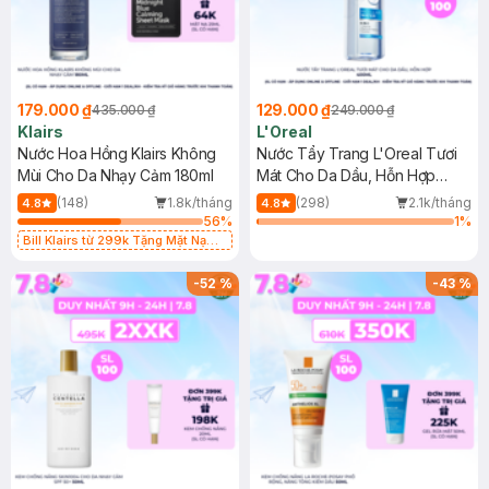
179.000 ₫
129.000 ₫
435.000 ₫
249.000 ₫
Klairs
L'Oreal
Nước Hoa Hồng Klairs Không
Nước Tẩy Trang L'Oreal Tươi
Mùi Cho Da Nhạy Cảm 180ml
Mát Cho Da Dầu, Hỗn Hợp
400ml
(148)
1.8k/tháng
(298)
2.1k/tháng
4.8
4.8
56
%
1
%
Bill Klairs từ 299k Tặng Mặt Nạ
Làm Dịu Da & Kiểm Soát Dầu Nhờn
25ml (SL Có Hạn)
-
52
%
-
43
%