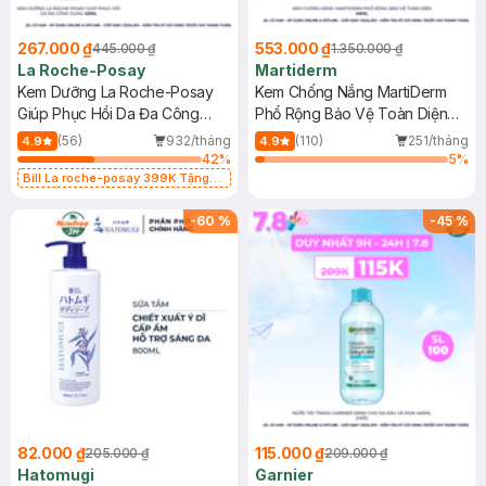
267.000 ₫
553.000 ₫
445.000 ₫
1.350.000 ₫
La Roche-Posay
Martiderm
Kem Dưỡng La Roche-Posay
Kem Chống Nắng MartiDerm
Giúp Phục Hồi Da Đa Công
Phổ Rộng Bảo Vệ Toàn Diện
Dụng 40ml
40ml
(56)
932/tháng
(110)
251/tháng
4.9
4.9
42
%
5
%
Bill La roche-posay 399K Tặng
Gel rửa mặt da dầu nhạy cảm 50ml
(SL có hạn)
-
60
%
-
45
%
82.000 ₫
115.000 ₫
205.000 ₫
209.000 ₫
Hatomugi
Garnier