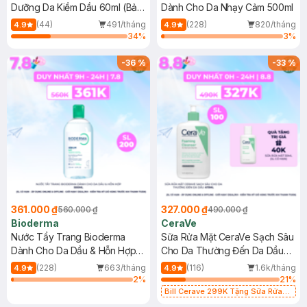
Dưỡng Da Kiềm Dầu 60ml (Bản
Dành Cho Da Nhạy Cảm 500ml
Mới)
(44)
491/tháng
(228)
820/tháng
4.9
4.9
34
%
3
%
-
36
%
-
33
%
361.000 ₫
327.000 ₫
560.000 ₫
490.000 ₫
Bioderma
CeraVe
Nước Tẩy Trang Bioderma
Sữa Rửa Mặt CeraVe Sạch Sâu
Dành Cho Da Dầu & Hỗn Hợp
Cho Da Thường Đến Da Dầu
500ml
473ml
(228)
663/tháng
(116)
1.6k/tháng
4.9
4.9
2
%
21
%
Bill Cerave 299K Tặng Sữa Rửa
Mặt Cerave 30ml (SL có hạn)