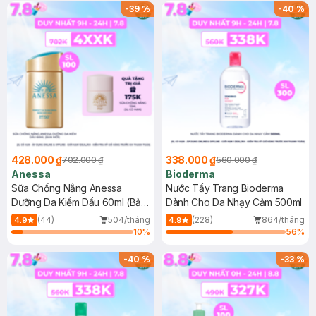
SPF 50+ 20ml (SL Có Hạn)
(SL có hạn)
-
39
%
-
40
%
428.000 ₫
338.000 ₫
702.000 ₫
560.000 ₫
Anessa
Bioderma
Sữa Chống Nắng Anessa
Nước Tẩy Trang Bioderma
Dưỡng Da Kiềm Dầu 60ml (Bản
Dành Cho Da Nhạy Cảm 500ml
Mới)
(44)
504/tháng
(228)
864/tháng
4.9
4.9
10
%
56
%
-
40
%
-
33
%