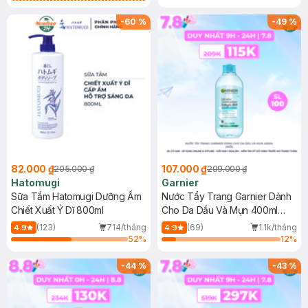
Gel rửa mặt da dầu nhạy cảm 50ml
(SL có hạn)
-
60
%
-
49
%
82.000 ₫
107.000 ₫
205.000 ₫
209.000 ₫
Hatomugi
Garnier
Sữa Tắm Hatomugi Dưỡng Ẩm
Nước Tẩy Trang Garnier Dành
Chiết Xuất Ý Dĩ 800ml
Cho Da Dầu Và Mụn 400ml
(Mới)
(123)
714/tháng
(69)
1.1k/tháng
4.9
4.9
52
%
12
%
-
44
%
-
43
%