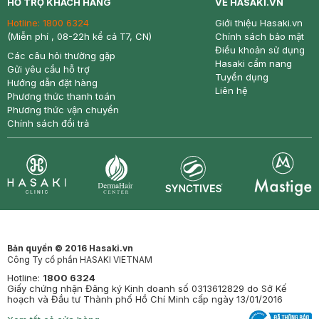
HỖ TRỢ KHÁCH HÀNG
VỀ HASAKI.VN
Hotline:
1800 6324
Giới thiệu Hasaki.vn
(Miễn phí , 08-22h kể cả T7, CN)
Chính sách bảo mật
Điều khoản sử dụng
Các câu hỏi thường gặp
Hasaki cẩm nang
Gửi yêu cầu hỗ trợ
Tuyển dụng
Hướng dẫn đặt hàng
Liên hệ
Phương thức thanh toán
Phương thức vận chuyển
Chính sách đổi trả
Synctives
Clinic
Dermahair
Mastige
Bản quyền © 2016 Hasaki.vn
Công Ty cổ phần HASAKI VIETNAM
Hotline:
1800 6324
Giấy chứng nhận Đăng ký Kinh doanh số 0313612829 do Sở Kế
hoạch và Đầu tư Thành phố Hồ Chí Minh cấp ngày 13/01/2016