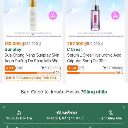
130.000 ₫
297.000 ₫
234.000 ₫
519.000 ₫
Sunplay
L'Oreal
Sữa Chống Nắng Sunplay Skin
Serum L'Oreal Hyaluronic Acid
Aqua Dưỡng Da Sáng Mịn 55g
Cấp Ẩm Sáng Da 30ml
(108)
531/tháng
(27)
279/tháng
4.9
4.9
67
%
26
%
Bill 199K Sunplay tặng Tinh Chất
Chống Nắng 7g trị giá 30K (SL có
hạn)
Bạn đã có tài khoản Hasaki?
Đăng nhập
return
nowfree
price