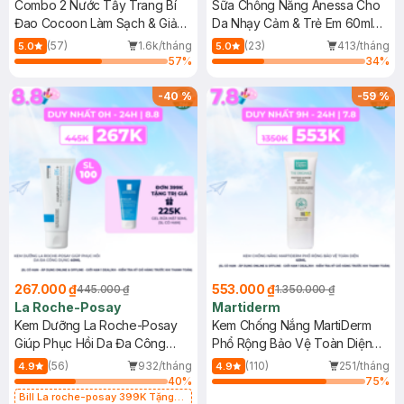
Combo 2 Nước Tẩy Trang Bí
Sữa Chống Nắng Anessa Cho
Đao Cocoon Làm Sạch & Giảm
Da Nhạy Cảm & Trẻ Em 60ml
Dầu 500ml
(Mới)
(57)
1.6k/tháng
(23)
413/tháng
5.0
5.0
57
%
34
%
-
40
%
-
59
%
267.000 ₫
553.000 ₫
445.000 ₫
1.350.000 ₫
La Roche-Posay
Martiderm
Kem Dưỡng La Roche-Posay
Kem Chống Nắng MartiDerm
Giúp Phục Hồi Da Đa Công
Phổ Rộng Bảo Vệ Toàn Diện
Dụng 40ml
40ml
(56)
932/tháng
(110)
251/tháng
4.9
4.9
40
%
75
%
Bill La roche-posay 399K Tặng