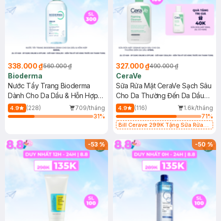
338.000 ₫
327.000 ₫
560.000 ₫
490.000 ₫
Bioderma
CeraVe
Nước Tẩy Trang Bioderma
Sữa Rửa Mặt CeraVe Sạch Sâu
Dành Cho Da Dầu & Hỗn Hợp
Cho Da Thường Đến Da Dầu
500ml
473ml
(228)
709/tháng
(116)
1.6k/tháng
4.9
4.9
31
%
71
%
Bill Cerave 299K Tặng Sữa Rửa
Mặt Cerave 30ml (SL có hạn)
-
53
%
-
50
%