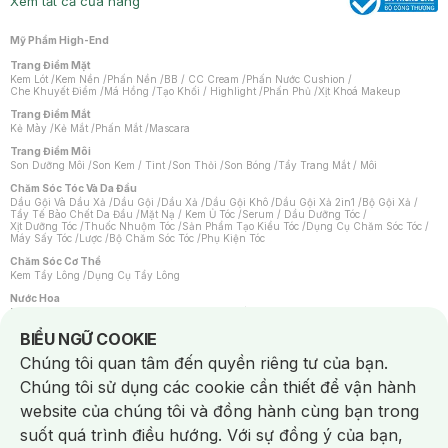
Xem tất cả cửa hàng
Mỹ Phẩm High-End
Trang Điểm Mặt
Kem Lót
/
Kem Nền
/
Phấn Nền
/
BB / CC Cream
/
Phấn Nước Cushion
/
Che Khuyết Điểm
/
Má Hồng
/
Tạo Khối / Highlight
/
Phấn Phủ
/
Xịt Khoá Makeup
Trang Điểm Mắt
Kẻ Mày
/
Kẻ Mắt
/
Phấn Mắt
/
Mascara
Trang Điểm Môi
Son Dưỡng Môi
/
Son Kem / Tint
/
Son Thỏi
/
Son Bóng
/
Tẩy Trang Mắt / Môi
Chăm Sóc Tóc Và Da Đầu
Dầu Gội Và Dầu Xả
/
Dầu Gội
/
Dầu Xả
/
Dầu Gội Khô
/
Dầu Gội Xả 2in1
/
Bộ Gội Xả
/
Tẩy Tế Bào Chết Da Đầu
/
Mặt Nạ / Kem Ủ Tóc
/
Serum / Dầu Dưỡng Tóc
/
Xịt Dưỡng Tóc
/
Thuốc Nhuộm Tóc
/
Sản Phẩm Tạo Kiểu Tóc
/
Dụng Cụ Chăm Sóc Tóc
/
Máy Sấy Tóc
/
Lược
/
Bộ Chăm Sóc Tóc
/
Phụ Kiện Tóc
Chăm Sóc Cơ Thể
Kem Tẩy Lông
/
Dụng Cụ Tẩy Lông
Nước Hoa
Nước Hoa Nữ
/
Nước Hoa Nam
/
Nước Hoa Cao Cấp
/
Xịt Thơm Toàn Thân
/
Nước Hoa Vùng Kín
Notice about cookies usage
BIỂU NGỮ COOKIE
Chăm Sóc Cá Nhân
Chúng tôi quan tâm đến quyền riêng tư của bạn.
Chống Muỗi
/
Khẩu Trang
/
Máy Massage
/
Mặt Nạ Xông Hơi
/
Nước Rửa Tay
/
Sản Phẩm Chăm Sóc Khác
/
Bàn Chải Đánh Răng
/
Bàn Chải Điện
/
Chúng tôi sử dụng các cookie cần thiết để vận hành
Hỗ Trợ Trắng Răng
/
Kem Đánh Răng
/
Máy Tăm Nước
/
Nước Súc Miệng
/
Tăm / Chỉ Nha Khoa
/
Xịt Thơm Miệng
/
Dung Dịch Vệ Sinh
/
Dưỡng Vùng Kín
/
website của chúng tôi và đồng hành cùng bạn trong
Khăn Ướt Vệ Sinh Vùng Kín
/
Băng Vệ Sinh
/
Tampon
/
Bọt Cạo Râu
/
Dao Cạo Râu
/
Máy Cạo Râu
suốt quá trình điều hướng. Với sự đồng ý của bạn,
Vấn Đề Về Da