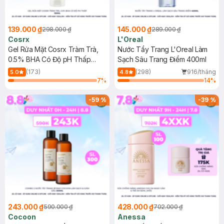
139.000 ₫
145.000 ₫
298.000 ₫
289.000 ₫
Cosrx
L'Oreal
Gel Rửa Mặt Cosrx Tràm Trà,
Nước Tẩy Trang L'Oreal Làm
0.5% BHA Có Độ pH Thấp
Sạch Sâu Trang Điểm 400ml
150ml
(173)
(298)
916/tháng
5.0
4.8
7
%
14
%
-
59
%
-
39
%
243.000 ₫
428.000 ₫
590.000 ₫
702.000 ₫
Cocoon
Anessa