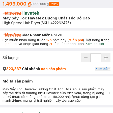
1.499.000 ₫
2.099.000 ₫
-
29
%
Havatek
Máy Sấy Tóc Havatek Dưỡng Chất Tốc Độ Cao
High Speed Hair Dryer
(SKU:
422262475
)
Giao Nhanh Miễn Phí 2H
Bạn muốn nhận hàng trước
17h
hôm nay (
Miễn phí
). Đặt hàng trong
8 phút
tới và chọn giao hàng
2H
ở bước thanh toán.
Xem chi tiết
Số lượng:
323/337
Chi nhánh
còn sản phẩm
Xem thêm
Mô tả sản phẩm
Máy Sấy Tóc Havatek Dưỡng Chất Tốc Độ Cao là sản phẩm máy
sấy tóc đến từ thương hiệu Havatek của Việt Nam, trang bị động
cơ kỹ thuật số không chổi than 110.000 nhịp/phút cùng lực gió
mạnh 24m/s mang lại trải nghiệm sấy tóc cao cấp