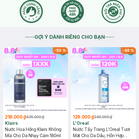
GỢI Ý DÀNH RIÊNG CHO BẠN
-
50
%
-
48
%
218.000 ₫
129.000 ₫
435.000 ₫
249.000 ₫
Klairs
L'Oreal
Nước Hoa Hồng Klairs Không
Nước Tẩy Trang L'Oreal Tươi
Mùi Cho Da Nhạy Cảm 180ml
Mát Cho Da Dầu, Hỗn Hợp