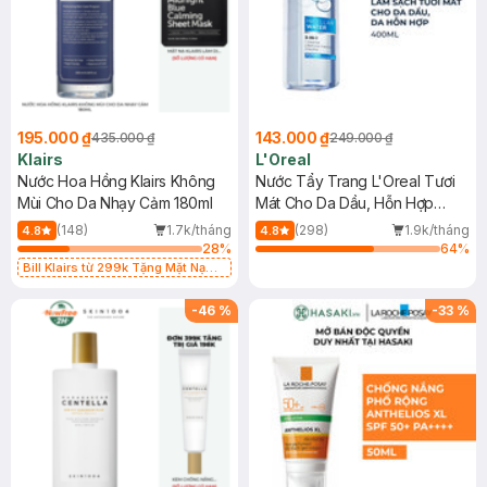
195.000 ₫
143.000 ₫
435.000 ₫
249.000 ₫
Klairs
L'Oreal
Nước Hoa Hồng Klairs Không
Nước Tẩy Trang L'Oreal Tươi
Mùi Cho Da Nhạy Cảm 180ml
Mát Cho Da Dầu, Hỗn Hợp
400ml
(148)
1.7k/tháng
(298)
1.9k/tháng
4.8
4.8
28
%
64
%
Bill Klairs từ 299k Tặng Mặt Nạ
Làm Dịu Da & Kiểm Soát Dầu Nhờn
25ml (SL Có Hạn)
-
46
%
-
33
%