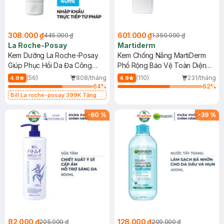
308.000 ₫
601.000 ₫
445.000 ₫
1.350.000 ₫
La Roche-Posay
Martiderm
Kem Dưỡng La Roche-Posay
Kem Chống Nắng MartiDerm
Giúp Phục Hồi Da Đa Công
Phổ Rộng Bảo Vệ Toàn Diện
Dụng 40ml
40ml
(56)
808/tháng
(110)
231/tháng
4.9
4.9
64
%
62
%
Bill La roche-posay 399K Tặng
Gel rửa mặt da dầu nhạy cảm 50ml
(SL có hạn)
-
60
%
-
39
%
82.000 ₫
128.000 ₫
205.000 ₫
209.000 ₫