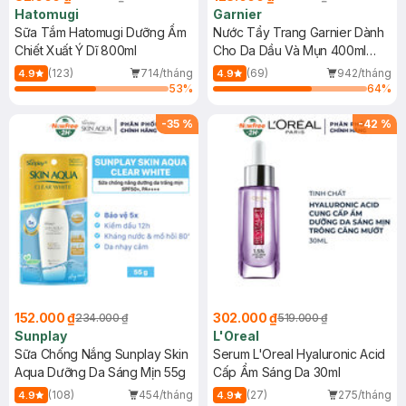
Hatomugi
Garnier
Sữa Tắm Hatomugi Dưỡng Ẩm
Nước Tẩy Trang Garnier Dành
Chiết Xuất Ý Dĩ 800ml
Cho Da Dầu Và Mụn 400ml
(Mới)
(123)
714/tháng
(69)
942/tháng
4.9
4.9
53
%
64
%
-
35
%
-
42
%
152.000 ₫
302.000 ₫
234.000 ₫
519.000 ₫
Sunplay
L'Oreal
Sữa Chống Nắng Sunplay Skin
Serum L'Oreal Hyaluronic Acid
Aqua Dưỡng Da Sáng Mịn 55g
Cấp Ẩm Sáng Da 30ml
(108)
454/tháng
(27)
275/tháng
4.9
4.9