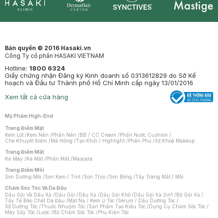
Synctives
Clinic
Dermahair
Mastige
Bản quyền © 2016 Hasaki.vn
Công Ty cổ phần HASAKI VIETNAM
Hotline:
1800 6324
Giấy chứng nhận Đăng ký Kinh doanh số 0313612829 do Sở Kế
hoạch và Đầu tư Thành phố Hồ Chí Minh cấp ngày 13/01/2016
Xem tất cả cửa hàng
Mỹ Phẩm High-End
Trang Điểm Mặt
Kem Lót
/
Kem Nền
/
Phấn Nền
/
BB / CC Cream
/
Phấn Nước Cushion
/
Che Khuyết Điểm
/
Má Hồng
/
Tạo Khối / Highlight
/
Phấn Phủ
/
Xịt Khoá Makeup
Trang Điểm Mắt
Kẻ Mày
/
Kẻ Mắt
/
Phấn Mắt
/
Mascara
Trang Điểm Môi
Son Dưỡng Môi
/
Son Kem / Tint
/
Son Thỏi
/
Son Bóng
/
Tẩy Trang Mắt / Môi
Chăm Sóc Tóc Và Da Đầu
Dầu Gội Và Dầu Xả
/
Dầu Gội
/
Dầu Xả
/
Dầu Gội Khô
/
Dầu Gội Xả 2in1
/
Bộ Gội Xả
/
Tẩy Tế Bào Chết Da Đầu
/
Mặt Nạ / Kem Ủ Tóc
/
Serum / Dầu Dưỡng Tóc
/
Xịt Dưỡng Tóc
/
Thuốc Nhuộm Tóc
/
Sản Phẩm Tạo Kiểu Tóc
/
Dụng Cụ Chăm Sóc Tóc
/
Máy Sấy Tóc
/
Lược
/
Bộ Chăm Sóc Tóc
/
Phụ Kiện Tóc