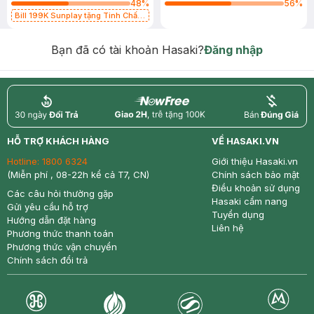
48
%
56
%
Bill 199K Sunplay tặng Tinh Chất
Chống Nắng 7g trị giá 30K (SL có
hạn)
Bạn đã có tài khoản Hasaki?
Đăng nhập
return
nowfree
price
HỖ TRỢ KHÁCH HÀNG
VỀ HASAKI.VN
Hotline:
1800 6324
Giới thiệu Hasaki.vn
(Miễn phí , 08-22h kể cả T7, CN)
Chính sách bảo mật
Điều khoản sử dụng
Các câu hỏi thường gặp
Hasaki cẩm nang
Gửi yêu cầu hỗ trợ
Tuyển dụng
Hướng dẫn đặt hàng
Liên hệ
Phương thức thanh toán
Phương thức vận chuyển
Chính sách đổi trả