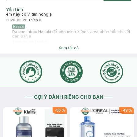
Yến Linh
em này có vi tim hong ạ
2026-05-26
Thích
0
Hasaki
Dạ bạn inbox Hasaki để bên mình kiểm tra và phản hồi chi tiết
đến bạn ạ
2026-05-26
Thích
0
Xem tất cả
GỢI Ý DÀNH RIÊNG CHO BẠN
-
55
%
-
43
%