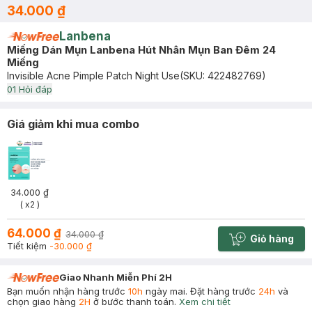
34.000 ₫
Lanbena
Miếng Dán Mụn Lanbena Hút Nhân Mụn Ban Đêm 24
Miếng
Invisible Acne Pimple Patch Night Use
(SKU:
422482769
)
0
1
Hỏi đáp
Giá giảm khi mua combo
34.000 ₫
( x2 )
64.000 ₫
34.000 ₫
Giỏ hàng
Cart plus 
Tiết kiệm
-30.000 ₫
Giao Nhanh Miễn Phí 2H
Bạn muốn nhận hàng trước
10h
ngày mai. Đặt hàng trước
24h
và
chọn giao hàng
2H
ở bước thanh toán.
Xem chi tiết