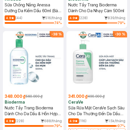
Sữa Chống Nắng Anessa
Nước Tẩy Trang Bioderma
Dưỡng Da Kiềm Dầu 60ml (Bản
Dành Cho Da Nhạy Cảm 500ml
Mới)
(44)
516/tháng
(228)
839/tháng
4.9
4.9
74
%
79
%
-
38
%
-
30
%
348.000 ₫
341.000 ₫
560.000 ₫
490.000 ₫
Bioderma
CeraVe
Nước Tẩy Trang Bioderma
Sữa Rửa Mặt CeraVe Sạch Sâu
Dành Cho Da Dầu & Hỗn Hợp
Cho Da Thường Đến Da Dầu
500ml
473ml
(228)
688/tháng
(116)
1.5k/tháng
4.9
4.9
79
%
97
%