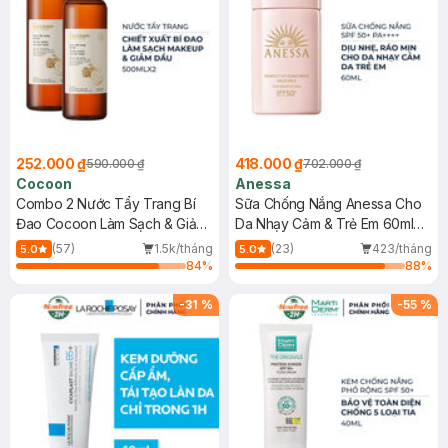
252.000 ₫
418.000 ₫
590.000 ₫
702.000 ₫
Cocoon
Anessa
Combo 2 Nước Tẩy Trang Bí
Sữa Chống Nắng Anessa Cho
Đao Cocoon Làm Sạch & Giảm
Da Nhạy Cảm & Trẻ Em 60ml
Dầu 500ml
(Mới)
(57)
1.5k/tháng
(23)
423/tháng
5.0
5.0
84
%
88
%
-
31
%
-
55
%