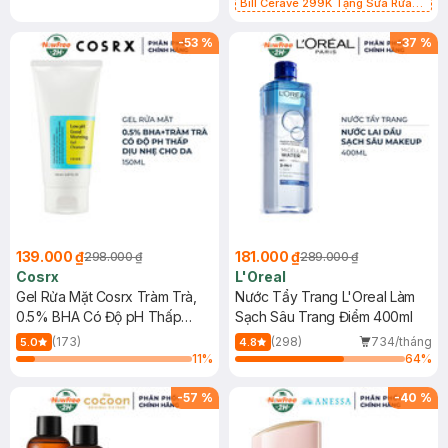
Bill Cerave 299K Tặng Sữa Rửa
Mặt Cerave 30ml (SL có hạn)
-
53
%
-
37
%
139.000 ₫
181.000 ₫
298.000 ₫
289.000 ₫
Cosrx
L'Oreal
Gel Rửa Mặt Cosrx Tràm Trà,
Nước Tẩy Trang L'Oreal Làm
0.5% BHA Có Độ pH Thấp
Sạch Sâu Trang Điểm 400ml
150ml
(173)
(298)
734/tháng
5.0
4.8
11
%
64
%
-
57
%
-
40
%