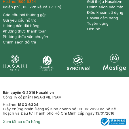
Hotline:
1800 6324
Giới thiệu Hasaki.vn
(Miễn phí , 08-22h kể cả T7, CN)
Chính sách bảo mật
Điều khoản sử dụng
Các câu hỏi thường gặp
Hasaki cẩm nang
Gửi yêu cầu hỗ trợ
Tuyển dụng
Hướng dẫn đặt hàng
Liên hệ
Phương thức thanh toán
Phương thức vận chuyển
Chính sách đổi trả
Synctives
Clinic
Dermahair
Mastige
Bản quyền © 2016 Hasaki.vn
Công Ty cổ phần HASAKI VIETNAM
Hotline:
1800 6324
Giấy chứng nhận Đăng ký Kinh doanh số 0313612829 do Sở Kế
hoạch và Đầu tư Thành phố Hồ Chí Minh cấp ngày 13/01/2016
Xem tất cả cửa hàng