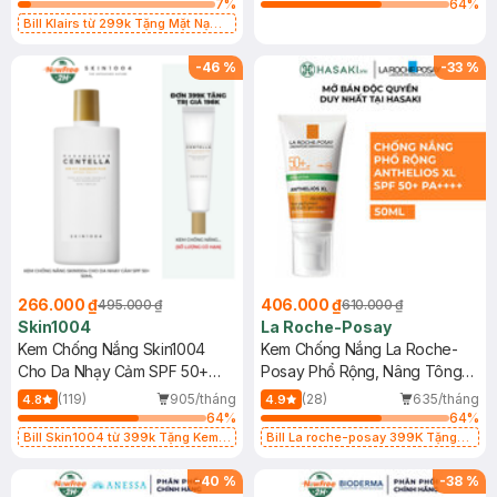
7
%
64
%
Bill Klairs từ 299k Tặng Mặt Nạ
Làm Dịu Da & Kiểm Soát Dầu Nhờn
25ml (SL Có Hạn)
-
46
%
-
33
%
266.000 ₫
406.000 ₫
495.000 ₫
610.000 ₫
Skin1004
La Roche-Posay
Kem Chống Nắng Skin1004
Kem Chống Nắng La Roche-
Cho Da Nhạy Cảm SPF 50+
Posay Phổ Rộng, Nâng Tông
50ml
Kiềm Dầu 50ml
(119)
905/tháng
(28)
635/tháng
4.8
4.9
64
%
64
%
Bill Skin1004 từ 399k Tặng Kem
Bill La roche-posay 399K Tặng
Chống Nắng Cho Da Nhạy Cảm
Gel rửa mặt da dầu nhạy cảm 50ml
SPF 50+ 20ml (SL Có Hạn)
(SL có hạn)
-
40
%
-
38
%