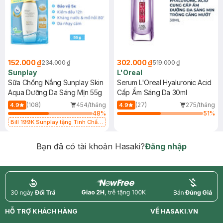
152.000 ₫
302.000 ₫
234.000 ₫
519.000 ₫
Sunplay
L'Oreal
Sữa Chống Nắng Sunplay Skin
Serum L'Oreal Hyaluronic Acid
Aqua Dưỡng Da Sáng Mịn 55g
Cấp Ẩm Sáng Da 30ml
(108)
454/tháng
(27)
275/tháng
4.9
4.9
48
%
51
%
Bill 199K Sunplay tặng Tinh Chất
Chống Nắng 7g trị giá 30K (SL có
hạn)
Bạn đã có tài khoản Hasaki?
Đăng nhập
return
nowfree
price
HỖ TRỢ KHÁCH HÀNG
VỀ HASAKI.VN