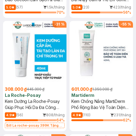
Dầu 500ml
(Mới)
(57)
1.5k/tháng
(23)
423/tháng
5.0
5.0
70
%
56
%
-
31
%
-
55
%
308.000 ₫
601.000 ₫
445.000 ₫
1.350.000 ₫
La Roche-Posay
Martiderm
Kem Dưỡng La Roche-Posay
Kem Chống Nắng MartiDerm
Giúp Phục Hồi Da Đa Công
Phổ Rộng Bảo Vệ Toàn Diện
Dụng 40ml
40ml
(56)
808/tháng
(110)
231/tháng
4.9
4.9
64
%
62
%
Bill La roche-posay 399K Tặng
Gel rửa mặt da dầu nhạy cảm 50ml
(SL có hạn)