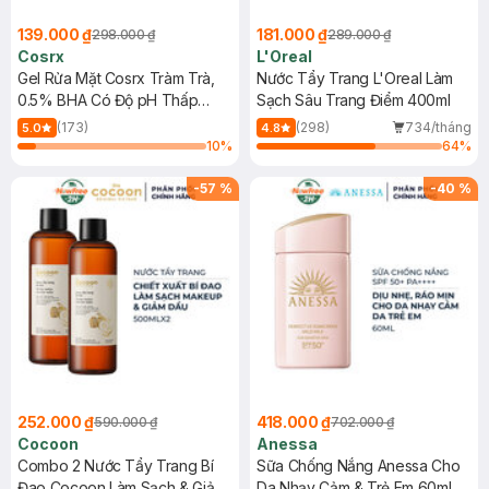
139.000 ₫
181.000 ₫
298.000 ₫
289.000 ₫
Cosrx
L'Oreal
Gel Rửa Mặt Cosrx Tràm Trà,
Nước Tẩy Trang L'Oreal Làm
0.5% BHA Có Độ pH Thấp
Sạch Sâu Trang Điểm 400ml
150ml
(173)
(298)
734/tháng
5.0
4.8
10
%
64
%
-
57
%
-
40
%
252.000 ₫
418.000 ₫
590.000 ₫
702.000 ₫
Cocoon
Anessa
Combo 2 Nước Tẩy Trang Bí
Sữa Chống Nắng Anessa Cho
Đao Cocoon Làm Sạch & Giảm
Da Nhạy Cảm & Trẻ Em 60ml