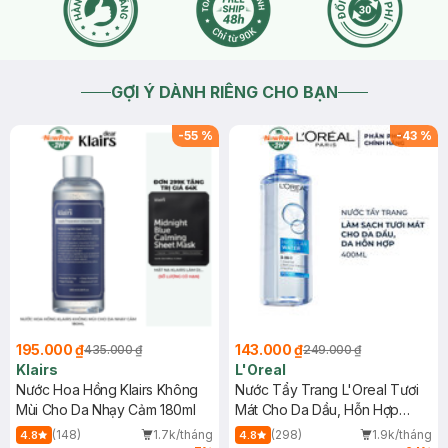
GỢI Ý DÀNH RIÊNG CHO BẠN
-
55
%
-
43
%
195.000 ₫
143.000 ₫
435.000 ₫
249.000 ₫
Klairs
L'Oreal
Nước Hoa Hồng Klairs Không
Nước Tẩy Trang L'Oreal Tươi
Mùi Cho Da Nhạy Cảm 180ml
Mát Cho Da Dầu, Hỗn Hợp
400ml
(148)
1.7k/tháng
(298)
1.9k/tháng
4.8
4.8