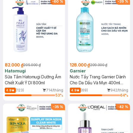
-
60
%
-
39
%
82.000 ₫
128.000 ₫
205.000 ₫
209.000 ₫
Hatomugi
Garnier
Sữa Tắm Hatomugi Dưỡng Ẩm
Nước Tẩy Trang Garnier Dành
Chiết Xuất Ý Dĩ 800ml
Cho Da Dầu Và Mụn 400ml
(Mới)
(123)
714/tháng
(69)
942/tháng
4.9
4.9
53
%
64
%
-
35
%
-
42
%