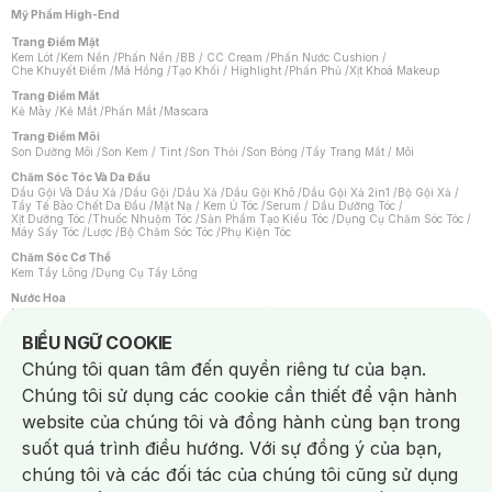
Mỹ Phẩm High-End
Trang Điểm Mặt
Kem Lót
/
Kem Nền
/
Phấn Nền
/
BB / CC Cream
/
Phấn Nước Cushion
/
Che Khuyết Điểm
/
Má Hồng
/
Tạo Khối / Highlight
/
Phấn Phủ
/
Xịt Khoá Makeup
Trang Điểm Mắt
Kẻ Mày
/
Kẻ Mắt
/
Phấn Mắt
/
Mascara
Trang Điểm Môi
Son Dưỡng Môi
/
Son Kem / Tint
/
Son Thỏi
/
Son Bóng
/
Tẩy Trang Mắt / Môi
Chăm Sóc Tóc Và Da Đầu
Dầu Gội Và Dầu Xả
/
Dầu Gội
/
Dầu Xả
/
Dầu Gội Khô
/
Dầu Gội Xả 2in1
/
Bộ Gội Xả
/
Tẩy Tế Bào Chết Da Đầu
/
Mặt Nạ / Kem Ủ Tóc
/
Serum / Dầu Dưỡng Tóc
/
Xịt Dưỡng Tóc
/
Thuốc Nhuộm Tóc
/
Sản Phẩm Tạo Kiểu Tóc
/
Dụng Cụ Chăm Sóc Tóc
/
Máy Sấy Tóc
/
Lược
/
Bộ Chăm Sóc Tóc
/
Phụ Kiện Tóc
Chăm Sóc Cơ Thể
Kem Tẩy Lông
/
Dụng Cụ Tẩy Lông
Nước Hoa
Nước Hoa Nữ
/
Nước Hoa Nam
/
Nước Hoa Cao Cấp
/
Xịt Thơm Toàn Thân
/
Nước Hoa Vùng Kín
Notice about cookies usage
BIỂU NGỮ COOKIE
Chăm Sóc Cá Nhân
Chúng tôi quan tâm đến quyền riêng tư của bạn.
Chống Muỗi
/
Khẩu Trang
/
Máy Massage
/
Mặt Nạ Xông Hơi
/
Nước Rửa Tay
/
Sản Phẩm Chăm Sóc Khác
/
Bàn Chải Đánh Răng
/
Bàn Chải Điện
/
Chúng tôi sử dụng các cookie cần thiết để vận hành
Hỗ Trợ Trắng Răng
/
Kem Đánh Răng
/
Máy Tăm Nước
/
Nước Súc Miệng
/
Tăm / Chỉ Nha Khoa
/
Xịt Thơm Miệng
/
Dung Dịch Vệ Sinh
/
Dưỡng Vùng Kín
/
website của chúng tôi và đồng hành cùng bạn trong
Khăn Ướt Vệ Sinh Vùng Kín
/
Băng Vệ Sinh
/
Tampon
/
Bọt Cạo Râu
/
Dao Cạo Râu
/
Máy Cạo Râu
suốt quá trình điều hướng. Với sự đồng ý của bạn,
Vấn Đề Về Da
chúng tôi và các đối tác của chúng tôi cũng sử dụng
Da Dầu / Lỗ Chân Lông To
/
Da Khô / Mất Nước
/
Da Lão Hóa
/
Da Mụn
/
Da Nhạy Cảm / Kích Ứng
/
Da Xỉn Màu
/
Thâm / Nám / Tàn Nhang
/