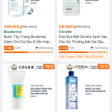
348.000 ₫
341.000 ₫
560.000 ₫
490.000 ₫
Bioderma
CeraVe
Nước Tẩy Trang Bioderma
Sữa Rửa Mặt CeraVe Sạch Sâu
Dành Cho Da Dầu & Hỗn Hợp
Cho Da Thường Đến Da Dầu
500ml
473ml
(228)
688/tháng
(116)
1.5k/tháng
4.9
4.9
56
%
68
%
Bill Cerave 299K Tặng Sữa Rửa
Mặt Cerave 30ml (SL có hạn)
-
53
%
-
37
%