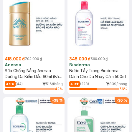
418.000 ₫
348.000 ₫
702.000 ₫
560.000 ₫
Anessa
Bioderma
Sữa Chống Nắng Anessa
Nước Tẩy Trang Bioderma
Dưỡng Da Kiềm Dầu 60ml (Bản
Dành Cho Da Nhạy Cảm 500ml
Mới)
(44)
516/tháng
(228)
839/tháng
4.9
4.9
42
%
56
%
-
38
%
-
30
%