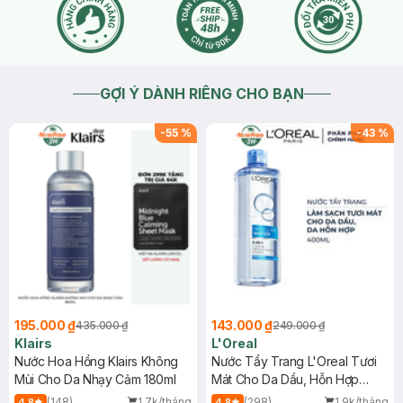
2026-06-06
Thích
0
GỢI Ý DÀNH RIÊNG CHO BẠN
-
55
%
-
43
%
195.000 ₫
143.000 ₫
435.000 ₫
249.000 ₫
Klairs
L'Oreal
Nước Hoa Hồng Klairs Không
Nước Tẩy Trang L'Oreal Tươi
Mùi Cho Da Nhạy Cảm 180ml
Mát Cho Da Dầu, Hỗn Hợp
400ml
(148)
1.7k/tháng
(298)
1.9k/tháng
4.8
4.8