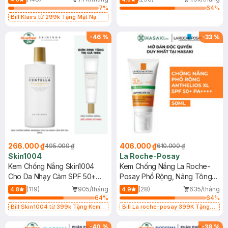
7
%
64
%
Bill Klairs từ 299k Tặng Mặt Nạ
Làm Dịu Da & Kiểm Soát Dầu Nhờn
25ml (SL Có Hạn)
-
46
%
-
33
%
266.000 ₫
406.000 ₫
495.000 ₫
610.000 ₫
Skin1004
La Roche-Posay
Kem Chống Nắng Skin1004
Kem Chống Nắng La Roche-
Cho Da Nhạy Cảm SPF 50+
Posay Phổ Rộng, Nâng Tông
50ml
Kiềm Dầu 50ml
(119)
905/tháng
(28)
635/tháng
4.8
4.9
64
%
64
%
Bill Skin1004 từ 399k Tặng Kem
Bill La roche-posay 399K Tặng
Chống Nắng Cho Da Nhạy Cảm
Gel rửa mặt da dầu nhạy cảm 50ml
SPF 50+ 20ml (SL Có Hạn)
(SL có hạn)
-
40
%
-
38
%