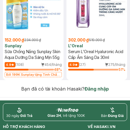
152.000 ₫
302.000 ₫
234.000 ₫
519.000 ₫
Sunplay
L'Oreal
Sữa Chống Nắng Sunplay Skin
Serum L'Oreal Hyaluronic Acid
Aqua Dưỡng Da Sáng Mịn 55g
Cấp Ẩm Sáng Da 30ml
(108)
454/tháng
(27)
275/tháng
4.9
4.9
48
%
51
%
Bill 199K Sunplay tặng Tinh Chất
Chống Nắng 7g trị giá 30K (SL có
hạn)
Bạn đã có tài khoản Hasaki?
Đăng nhập
return
nowfree
price
HỖ TRỢ KHÁCH HÀNG
VỀ HASAKI.VN