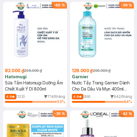
(SL có hạn)
-
60
%
-
39
%
82.000 ₫
128.000 ₫
205.000 ₫
209.000 ₫
Hatomugi
Garnier
Sữa Tắm Hatomugi Dưỡng Ẩm
Nước Tẩy Trang Garnier Dành
Chiết Xuất Ý Dĩ 800ml
Cho Da Dầu Và Mụn 400ml
(Mới)
(123)
714/tháng
(69)
942/tháng
4.9
4.9
53
%
64
%
-
35
%
-
42
%