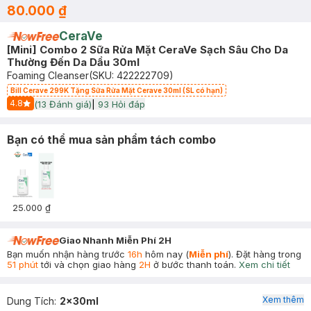
80.000 ₫
CeraVe
[Mini] Combo 2 Sữa Rửa Mặt CeraVe Sạch Sâu Cho Da
Thường Đến Da Dầu 30ml
Foaming Cleanser
(SKU:
422222709
)
Bill Cerave 299K Tặng Sữa Rửa Mặt Cerave 30ml (SL có hạn)
4.8
(
13
Đánh giá)
|
93
Hỏi đáp
Start Icon
Bạn có thể mua sản phẩm tách combo
25.000 ₫
Giao Nhanh Miễn Phí 2H
Bạn muốn nhận hàng trước
16h
hôm nay (
Miễn phí
). Đặt hàng trong
51 phút
tới và chọn giao hàng
2H
ở bước thanh toán.
Xem chi tiết
Xem thêm
Dung Tích
:
2x30ml