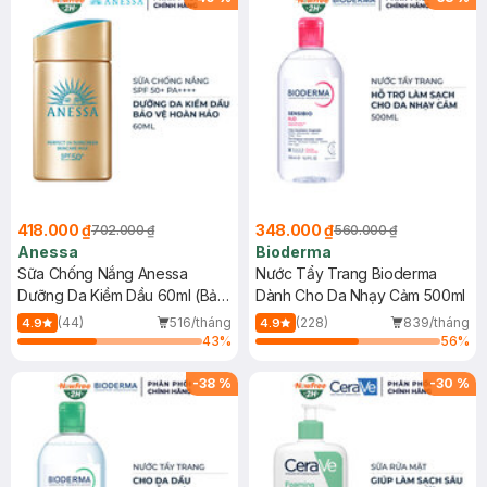
418.000 ₫
348.000 ₫
702.000 ₫
560.000 ₫
Anessa
Bioderma
Sữa Chống Nắng Anessa
Nước Tẩy Trang Bioderma
Dưỡng Da Kiềm Dầu 60ml (Bản
Dành Cho Da Nhạy Cảm 500ml
Mới)
(44)
516/tháng
(228)
839/tháng
4.9
4.9
43
%
56
%
-
38
%
-
30
%