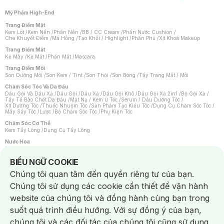
Mỹ Phẩm High-End
Trang Điểm Mặt
Kem Lót
/
Kem Nền
/
Phấn Nền
/
BB / CC Cream
/
Phấn Nước Cushion
/
Che Khuyết Điểm
/
Má Hồng
/
Tạo Khối / Highlight
/
Phấn Phủ
/
Xịt Khoá Makeup
Trang Điểm Mắt
Kẻ Mày
/
Kẻ Mắt
/
Phấn Mắt
/
Mascara
Trang Điểm Môi
Son Dưỡng Môi
/
Son Kem / Tint
/
Son Thỏi
/
Son Bóng
/
Tẩy Trang Mắt / Môi
Chăm Sóc Tóc Và Da Đầu
Dầu Gội Và Dầu Xả
/
Dầu Gội
/
Dầu Xả
/
Dầu Gội Khô
/
Dầu Gội Xả 2in1
/
Bộ Gội Xả
/
Tẩy Tế Bào Chết Da Đầu
/
Mặt Nạ / Kem Ủ Tóc
/
Serum / Dầu Dưỡng Tóc
/
Xịt Dưỡng Tóc
/
Thuốc Nhuộm Tóc
/
Sản Phẩm Tạo Kiểu Tóc
/
Dụng Cụ Chăm Sóc Tóc
/
Máy Sấy Tóc
/
Lược
/
Bộ Chăm Sóc Tóc
/
Phụ Kiện Tóc
Chăm Sóc Cơ Thể
Kem Tẩy Lông
/
Dụng Cụ Tẩy Lông
Nước Hoa
Nước Hoa Nữ
/
Nước Hoa Nam
/
Nước Hoa Cao Cấp
/
Xịt Thơm Toàn Thân
/
Nước Hoa Vùng Kín
Notice about cookies usage
BIỂU NGỮ COOKIE
Chăm Sóc Cá Nhân
Chúng tôi quan tâm đến quyền riêng tư của bạn.
Chống Muỗi
/
Khẩu Trang
/
Máy Massage
/
Mặt Nạ Xông Hơi
/
Nước Rửa Tay
/
Sản Phẩm Chăm Sóc Khác
/
Bàn Chải Đánh Răng
/
Bàn Chải Điện
/
Chúng tôi sử dụng các cookie cần thiết để vận hành
Hỗ Trợ Trắng Răng
/
Kem Đánh Răng
/
Máy Tăm Nước
/
Nước Súc Miệng
/
Tăm / Chỉ Nha Khoa
/
Xịt Thơm Miệng
/
Dung Dịch Vệ Sinh
/
Dưỡng Vùng Kín
/
website của chúng tôi và đồng hành cùng bạn trong
Khăn Ướt Vệ Sinh Vùng Kín
/
Băng Vệ Sinh
/
Tampon
/
Bọt Cạo Râu
/
Dao Cạo Râu
/
Máy Cạo Râu
suốt quá trình điều hướng. Với sự đồng ý của bạn,
Vấn Đề Về Da
chúng tôi và các đối tác của chúng tôi cũng sử dụng
Da Dầu / Lỗ Chân Lông To
/
Da Khô / Mất Nước
/
Da Lão Hóa
/
Da Mụn
/