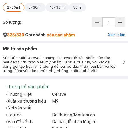
2x30ml
5x30ml
10x30ml
30ml
Số lượng:
325/339
Chi nhánh
còn sản phẩm
Xem thêm
Mô tả sản phẩm
Sữa Rửa Mặt Cerave Foaming Cleanser là sản phẩm sữa rửa
mặt đến từ thương hiệu mỹ phẩm Cerave của Mỹ, với kết cấu
dạng gel tạo bọt rất lý tưởng để loại bỏ dầu thừa, bụi bẩn và lớp
trang điểm với công thức nhẹ nhàng, không phá vỡ h
Thông số sản phẩm
Thương Hiệu
CeraVe
Xuất xứ thương hiệu
Mỹ
Nơi sản xuất
Loại da
Da thường/Mọi loại da
Vấn đề về da
Da dầu, lỗ chân lông to