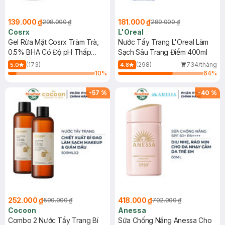
139.000 ₫
181.000 ₫
298.000 ₫
289.000 ₫
Cosrx
L'Oreal
Gel Rửa Mặt Cosrx Tràm Trà,
Nước Tẩy Trang L'Oreal Làm
0.5% BHA Có Độ pH Thấp
Sạch Sâu Trang Điểm 400ml
150ml
(173)
(298)
734/tháng
5.0
4.8
10
%
64
%
-
57
%
-
40
%
252.000 ₫
418.000 ₫
590.000 ₫
702.000 ₫
Cocoon
Anessa
Combo 2 Nước Tẩy Trang Bí
Sữa Chống Nắng Anessa Cho