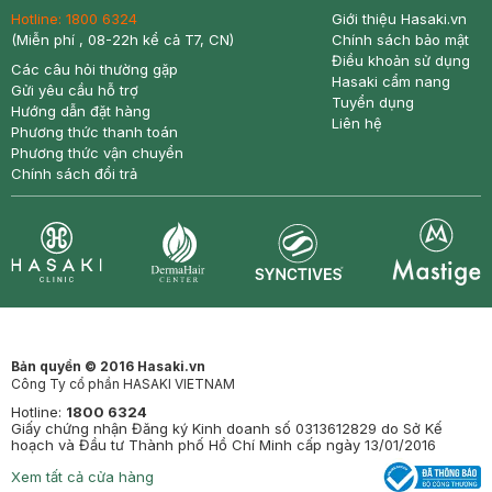
Hotline:
1800 6324
Giới thiệu Hasaki.vn
(Miễn phí , 08-22h kể cả T7, CN)
Chính sách bảo mật
Điều khoản sử dụng
Các câu hỏi thường gặp
Hasaki cẩm nang
Gửi yêu cầu hỗ trợ
Tuyển dụng
Hướng dẫn đặt hàng
Liên hệ
Phương thức thanh toán
Phương thức vận chuyển
Chính sách đổi trả
Synctives
Clinic
Dermahair
Mastige
Bản quyền © 2016 Hasaki.vn
Công Ty cổ phần HASAKI VIETNAM
Hotline:
1800 6324
Giấy chứng nhận Đăng ký Kinh doanh số 0313612829 do Sở Kế
hoạch và Đầu tư Thành phố Hồ Chí Minh cấp ngày 13/01/2016
Xem tất cả cửa hàng