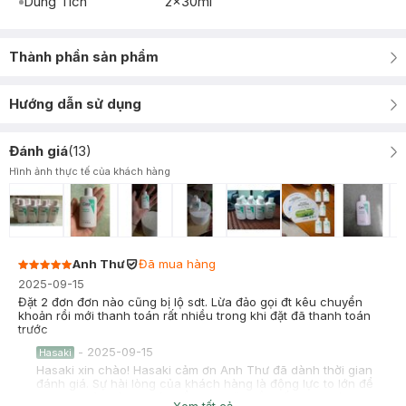
Dung Tích
2x30ml
Thành phần sản phẩm
Hướng dẫn sử dụng
Đánh giá
(
13
)
Hình ảnh thực tế của khách hàng
Anh Thư
Đã mua hàng
2025-09-15
Đặt 2 đơn đơn nào cũng bị lộ sdt. Lừa đảo gọi đt kêu chuyển
khoản rồi mới thanh toán rất nhiều trong khi đặt đã thanh toán
trước
-
2025-09-15
Hasaki
Hasaki xin chào! Hasaki cảm ơn Anh Thư đã dành thời gian
đánh giá. Sự hài lòng của khách hàng là động lực to lớn để
Hasaki ngày càng phát triển hơn nữa về chất lượng dịch vụ.