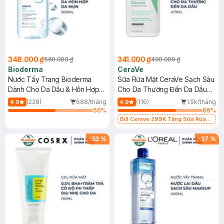
348.000 ₫
341.000 ₫
560.000 ₫
490.000 ₫
Bioderma
CeraVe
Nước Tẩy Trang Bioderma
Sữa Rửa Mặt CeraVe Sạch Sâu
Dành Cho Da Dầu & Hỗn Hợp
Cho Da Thường Đến Da Dầu
500ml
473ml
(228)
688/tháng
(116)
1.5k/tháng
4.9
4.9
56
%
69
%
Bill Cerave 299K Tặng Sữa Rửa
Mặt Cerave 30ml (SL có hạn)
-
53
%
-
37
%