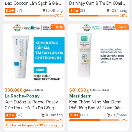
Đao Cocoon Làm Sạch & Giảm
Da Nhạy Cảm & Trẻ Em 60ml
Dầu 500ml
(Mới)
(57)
1.5k/tháng
(23)
423/tháng
5.0
5.0
70
%
58
%
-
31
%
-
55
%
308.000 ₫
601.000 ₫
445.000 ₫
1.350.000 ₫
La Roche-Posay
Martiderm
Kem Dưỡng La Roche-Posay
Kem Chống Nắng MartiDerm
Giúp Phục Hồi Da Đa Công
Phổ Rộng Bảo Vệ Toàn Diện
Dụng 40ml
40ml
(56)
808/tháng
(110)
231/tháng
4.9
4.9
64
%
62
%
Bill La roche-posay 399K Tặng
Gel rửa mặt da dầu nhạy cảm 50ml