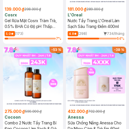
139.000 ₫
181.000 ₫
298.000 ₫
289.000 ₫
Cosrx
L'Oreal
Gel Rửa Mặt Cosrx Tràm Trà,
Nước Tẩy Trang L'Oreal Làm
0.5% BHA Có Độ pH Thấp
Sạch Sâu Trang Điểm 400ml
150ml
(173)
(298)
734/tháng
5.0
4.8
7
%
64
%
-
53
%
-
38
%
275.000 ₫
432.000 ₫
590.000 ₫
702.000 ₫
Cocoon
Anessa
Combo 2 Nước Tẩy Trang Bí
Sữa Chống Nắng Anessa Cho
Đao Cocoon Làm Sạch & Giảm
Da Nhạy Cảm & Trẻ Em 60ml