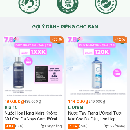
GỢI Ý DÀNH RIÊNG CHO BẠN
-
55
%
-
42
%
197.000 ₫
144.000 ₫
435.000 ₫
249.000 ₫
Klairs
L'Oreal
Nước Hoa Hồng Klairs Không
Nước Tẩy Trang L'Oreal Tươi
Mùi Cho Da Nhạy Cảm 180ml
Mát Cho Da Dầu, Hỗn Hợp
400ml
(148)
1.6k/tháng
(298)
1.9k/tháng
4.8
4.8