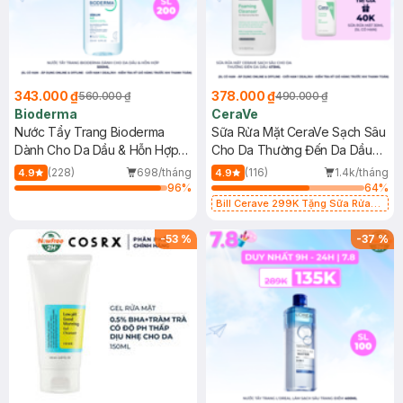
343.000 ₫
378.000 ₫
560.000 ₫
490.000 ₫
Bioderma
CeraVe
Nước Tẩy Trang Bioderma
Sữa Rửa Mặt CeraVe Sạch Sâu
Dành Cho Da Dầu & Hỗn Hợp
Cho Da Thường Đến Da Dầu
500ml
473ml
(228)
698/tháng
(116)
1.4k/tháng
4.9
4.9
96
%
64
%
Bill Cerave 299K Tặng Sữa Rửa
Mặt Cerave 30ml (SL có hạn)
-
53
%
-
37
%