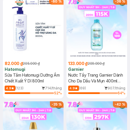
-
60
%
-
36
%
82.000 ₫
133.000 ₫
205.000 ₫
209.000 ₫
Hatomugi
Garnier
Sữa Tắm Hatomugi Dưỡng Ẩm
Nước Tẩy Trang Garnier Dành
Chiết Xuất Ý Dĩ 800ml
Cho Da Dầu Và Mụn 400ml
(Mới)
(123)
714/tháng
(69)
907/tháng
4.9
4.9
52
%
64
%
-
35
%
-
42
%