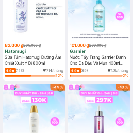
82.000 ₫
101.000 ₫
205.000 ₫
209.000 ₫
Hatomugi
Garnier
Sữa Tắm Hatomugi Dưỡng Ẩm
Nước Tẩy Trang Garnier Dành
Chiết Xuất Ý Dĩ 800ml
Cho Da Dầu Và Mụn 400ml
(Mới)
(123)
714/tháng
(69)
1.2k/tháng
4.9
4.9
52
%
2
%
-
44
%
-
43
%