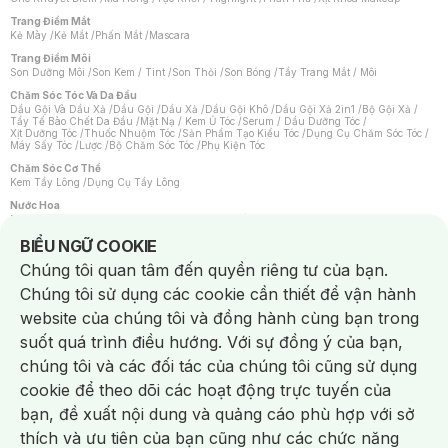
Trang Điểm Mắt
Kẻ Mày
/
Kẻ Mắt
/
Phấn Mắt
/
Mascara
Trang Điểm Môi
Son Dưỡng Môi
/
Son Kem / Tint
/
Son Thỏi
/
Son Bóng
/
Tẩy Trang Mắt / Môi
Chăm Sóc Tóc Và Da Đầu
Dầu Gội Và Dầu Xả
/
Dầu Gội
/
Dầu Xả
/
Dầu Gội Khô
/
Dầu Gội Xả 2in1
/
Bộ Gội Xả
/
Tẩy Tế Bào Chết Da Đầu
/
Mặt Nạ / Kem Ủ Tóc
/
Serum / Dầu Dưỡng Tóc
/
Xịt Dưỡng Tóc
/
Thuốc Nhuộm Tóc
/
Sản Phẩm Tạo Kiểu Tóc
/
Dụng Cụ Chăm Sóc Tóc
/
Máy Sấy Tóc
/
Lược
/
Bộ Chăm Sóc Tóc
/
Phụ Kiện Tóc
Chăm Sóc Cơ Thể
Kem Tẩy Lông
/
Dụng Cụ Tẩy Lông
Nước Hoa
Nước Hoa Nữ
/
Nước Hoa Nam
/
Nước Hoa Cao Cấp
/
Xịt Thơm Toàn Thân
/
Nước Hoa Vùng Kín
Notice about cookies usage
BIỂU NGỮ COOKIE
Chăm Sóc Cá Nhân
Chúng tôi quan tâm đến quyền riêng tư của bạn.
Chống Muỗi
/
Khẩu Trang
/
Máy Massage
/
Mặt Nạ Xông Hơi
/
Nước Rửa Tay
/
Sản Phẩm Chăm Sóc Khác
/
Bàn Chải Đánh Răng
/
Bàn Chải Điện
/
Chúng tôi sử dụng các cookie cần thiết để vận hành
Hỗ Trợ Trắng Răng
/
Kem Đánh Răng
/
Máy Tăm Nước
/
Nước Súc Miệng
/
Tăm / Chỉ Nha Khoa
/
Xịt Thơm Miệng
/
Dung Dịch Vệ Sinh
/
Dưỡng Vùng Kín
/
website của chúng tôi và đồng hành cùng bạn trong
Khăn Ướt Vệ Sinh Vùng Kín
/
Băng Vệ Sinh
/
Tampon
/
Bọt Cạo Râu
/
Dao Cạo Râu
/
Máy Cạo Râu
suốt quá trình điều hướng. Với sự đồng ý của bạn,
Vấn Đề Về Da
chúng tôi và các đối tác của chúng tôi cũng sử dụng
Da Dầu / Lỗ Chân Lông To
/
Da Khô / Mất Nước
/
Da Lão Hóa
/
Da Mụn
/
Da Nhạy Cảm / Kích Ứng
/
Da Xỉn Màu
/
Thâm / Nám / Tàn Nhang
/
cookie để theo dõi các hoạt động trực tuyến của
Quầng Thâm & Bọng Mắt
/
Sẹo
/
Viêm Da Cơ Địa
bạn, đề xuất nội dung và quảng cáo phù hợp với sở
Dụng Cụ / Phụ Kiện Chăm Sóc Da
Chat i
Bông Tẩy Trang
/
Khăn Lau Mặt Khô
/
Dụng Cụ / Máy Rửa Mặt
/
Máy Chăm Sóc Da
/
thích và ưu tiên của bạn cũng như các chức năng
Dụng Cụ Chăm Sóc Khác