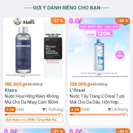
GỢI Ý DÀNH RIÊNG CHO BẠN
-
57
%
-
48
%
185.000 ₫
129.000 ₫
435.000 ₫
249.000 ₫
Klairs
L'Oreal
Nước Hoa Hồng Klairs Không
Nước Tẩy Trang L'Oreal Tươi
Mùi Cho Da Nhạy Cảm 180ml
Mát Cho Da Dầu, Hỗn Hợp
400ml
(148)
1.7k/tháng
(298)
2.1k/tháng
4.8
4.8
5
%
6
%
Bill Klairs từ 299k Tặng Mặt Nạ
Làm Dịu Da & Kiểm Soát Dầu Nhờn
25ml (SL Có Hạn)
-
57
%
-
43
%