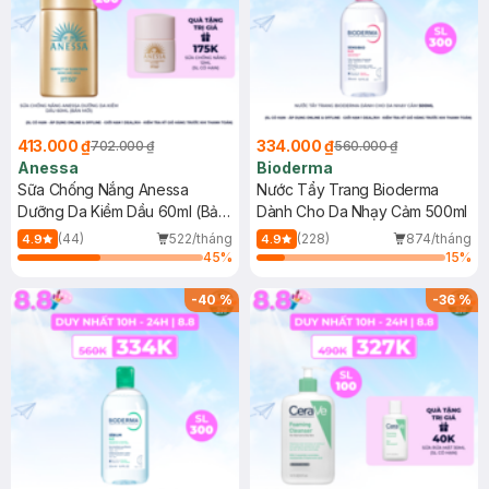
413.000 ₫
334.000 ₫
702.000 ₫
560.000 ₫
Anessa
Bioderma
Sữa Chống Nắng Anessa
Nước Tẩy Trang Bioderma
Dưỡng Da Kiềm Dầu 60ml (Bản
Dành Cho Da Nhạy Cảm 500ml
Mới)
(44)
522/tháng
(228)
874/tháng
4.9
4.9
45
%
15
%
-
40
%
-
36
%