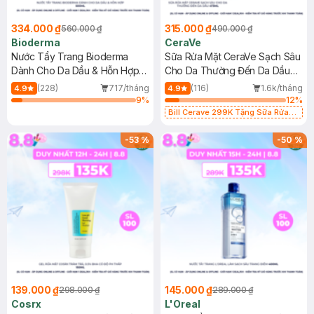
334.000 ₫
315.000 ₫
560.000 ₫
490.000 ₫
Bioderma
CeraVe
Nước Tẩy Trang Bioderma
Sữa Rửa Mặt CeraVe Sạch Sâu
Dành Cho Da Dầu & Hỗn Hợp
Cho Da Thường Đến Da Dầu
500ml
473ml
(228)
717/tháng
(116)
1.6k/tháng
4.9
4.9
9
%
12
%
Bill Cerave 299K Tặng Sữa Rửa
Mặt Cerave 30ml (SL có hạn)
-
53
%
-
50
%
139.000 ₫
145.000 ₫
298.000 ₫
289.000 ₫
Cosrx
L'Oreal