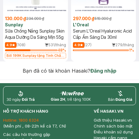
130.000 ₫
297.000 ₫
234.000 ₫
519.000 ₫
Sunplay
L'Oreal
Sữa Chống Nắng Sunplay Skin
Serum L'Oreal Hyaluronic Acid
Aqua Dưỡng Da Sáng Mịn 55g
Cấp Ẩm Sáng Da 30ml
(108)
531/tháng
(27)
279/tháng
4.9
4.9
48
%
1
%
Bill 199K Sunplay tặng Tinh Chất
Chống Nắng 7g trị giá 30K (SL có
hạn)
Bạn đã có tài khoản Hasaki?
Đăng nhập
return
nowfree
price
HỖ TRỢ KHÁCH HÀNG
VỀ HASAKI.VN
Hotline:
1800 6324
Giới thiệu Hasaki.vn
(Miễn phí , 08-22h kể cả T7, CN)
Chính sách bảo mật
Điều khoản sử dụng
Các câu hỏi thường gặp
Hasaki cẩm nang