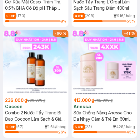
Gel Rửa Mặt Cosrx Tràm Trà,
Nước Tẩy Trang L'Oreal Làm
0.5% BHA Có Độ pH Thấp
Sạch Sâu Trang Điểm 400ml
150ml
(173)
(298)
916/tháng
5.0
4.8
8
%
55
%
-
60
%
-
41
%
236.000 ₫
413.000 ₫
590.000 ₫
702.000 ₫
Cocoon
Anessa
Combo 2 Nước Tẩy Trang Bí
Sữa Chống Nắng Anessa Cho
Đao Cocoon Làm Sạch & Giảm
Da Nhạy Cảm & Trẻ Em 60ml
Dầu 500ml
(Mới)
(57)
1.6k/tháng
(23)
428/tháng
5.0
5.0
26
%
45
%