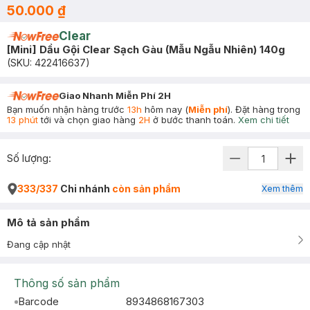
50.000 ₫
Clear
[Mini] Dầu Gội Clear Sạch Gàu (Mẫu Ngẫu Nhiên) 140g
(SKU:
422416637
)
Giao Nhanh Miễn Phí 2H
Bạn muốn nhận hàng trước
13h
hôm nay (
Miễn phí
). Đặt hàng trong
13 phút
tới và chọn giao hàng
2H
ở bước thanh toán.
Xem chi tiết
Số lượng:
333/337
Chi nhánh
còn sản phẩm
Xem thêm
Mô tả sản phẩm
Đang cập nhật
Thông số sản phẩm
Barcode
8934868167303