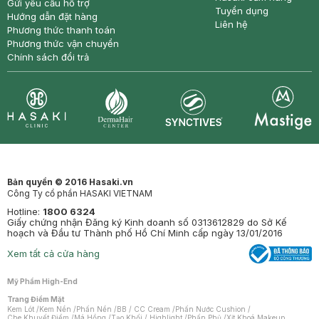
Gửi yêu cầu hỗ trợ
Tuyển dụng
Hướng dẫn đặt hàng
Liên hệ
Phương thức thanh toán
Phương thức vận chuyển
Chính sách đổi trả
Synctives
Clinic
Dermahair
Mastige
Bản quyền © 2016 Hasaki.vn
Công Ty cổ phần HASAKI VIETNAM
Hotline:
1800 6324
Giấy chứng nhận Đăng ký Kinh doanh số 0313612829 do Sở Kế
hoạch và Đầu tư Thành phố Hồ Chí Minh cấp ngày 13/01/2016
Xem tất cả cửa hàng
Mỹ Phẩm High-End
Trang Điểm Mặt
Kem Lót
/
Kem Nền
/
Phấn Nền
/
BB / CC Cream
/
Phấn Nước Cushion
/
Che Khuyết Điểm
/
Má Hồng
/
Tạo Khối / Highlight
/
Phấn Phủ
/
Xịt Khoá Makeup