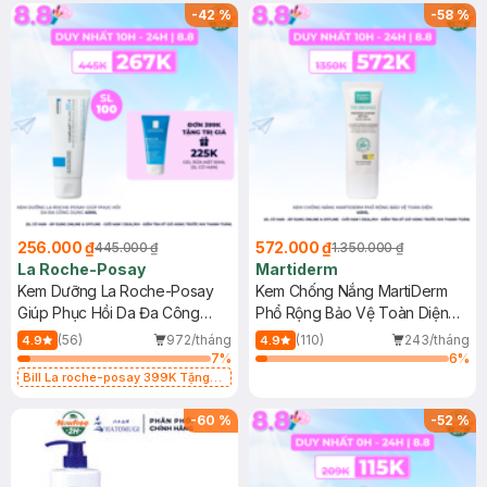
-
42
%
-
58
%
256.000 ₫
572.000 ₫
445.000 ₫
1.350.000 ₫
La Roche-Posay
Martiderm
Kem Dưỡng La Roche-Posay
Kem Chống Nắng MartiDerm
Giúp Phục Hồi Da Đa Công
Phổ Rộng Bảo Vệ Toàn Diện
Dụng 40ml
40ml
(56)
972/tháng
(110)
243/tháng
4.9
4.9
7
%
6
%
Bill La roche-posay 399K Tặng
Gel rửa mặt da dầu nhạy cảm 50ml
(SL có hạn)
-
60
%
-
52
%